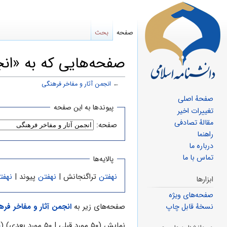
صفحه
بحث
صفحه‌هایی که به «انجم
←
انجمن آثار و مفاخر فرهنگی
صفحهٔ اصلی
پرش
پرش
پیوندها به این صفحه
تغییرات اخیر
به
به
مقالهٔ تصادفی
صفحه:
ناوبری
جستجو
راهنما
درباره ما
تماس با ما
پالایه‌ها
نهفتن
تراگنجانش |
نهفتن
پیوند |
نهفت
ابزارها
صفحه‌های ویژه
صفحه‌های زیر به
انجمن آثار و مفاخر فر
نسخهٔ قابل چاپ
نمایش (۵۰ مورد قبلی | ۵۰ مورد بعدی) (
۰