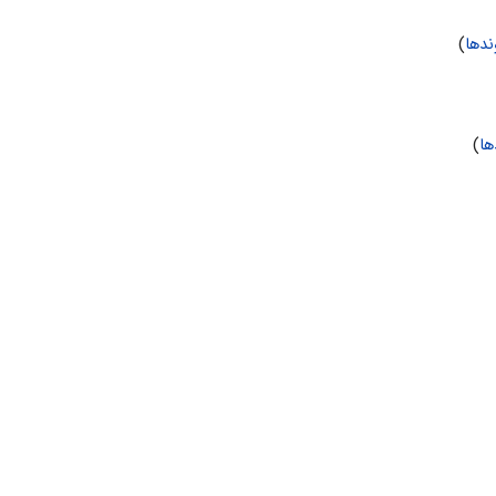
دها
)
ها
)