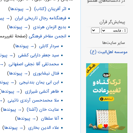
در دانشنامه‌های همسو
اثر آفرینان (کتاب)
‏
(
→ پیوندها
)
فرهنگنامه رجال تاریخی ایران
‏
(
→ پیو
پیمایش‌گر قرآن
بدیع الزمان هرندی
‏
(
→ پیوندها
)
انجمن مفاخر فرهنگی
(صفحهٔ تغییرمسی
سایر سایت‌ها
سردار کابلی
‏
(
→ پیوندها
)
موسسه اهل‌البیت (ع)
سید جعفر دارابی کشفی
‏
(
→ پیوند
محمدتقی آقا نجفی اصفهانی
‏
(
→ 
فتال نیشابوری
‏
(
→ پیوندها
)
ابن ابی یمان بندنیجی
‏
(
→ پیوند
طاهر آتشی شیرازی
‏
(
→ پیوندها
)
ملا محمدحسن آرندی نائینی
‏
(
→ 
عنایت خان (آشنا)
‏
(
→ پیوندها
)
آغا سلطان
‏
(
→ پیوندها
)
علاء الدین بخاری
‏
(
→ پیوندها
)