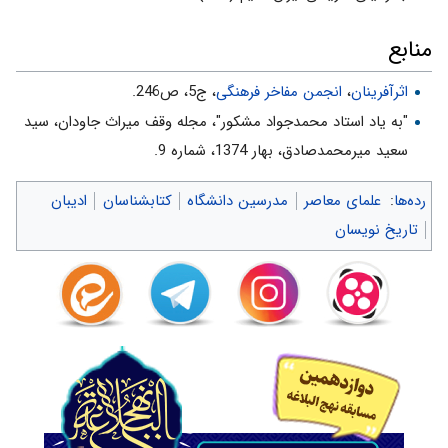
منابع
اثرآفرینان
،
انجمن مفاخر فرهنگی
، ج5، ص246.
"به ياد استاد محمدجواد مشكور"، مجله وقف ميراث جاودان، سيد
سعيد ميرمحمدصادق، بهار 1374، شماره 9.
رده‌ها
:
علمای معاصر
مدرسین دانشگاه
کتابشناسان
ادیبان
تاریخ نویسان