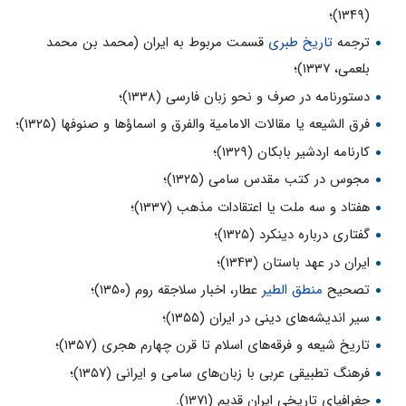
(۱۳۴۹)؛
ترجمه
تاریخ طبرى
قسمت مربوط به ایران (محمد بن محمد
بلعمى، ۱۳۳۷)؛
دستورنامه در صرف و نحو زبان فارسى (۱۳۳۸)؛
فرق الشیعه یا مقالات الامامیة والفرق و اسماؤها و صنوفها (۱۳۲۵)؛
کارنامه اردشیر بابکان (۱۳۲۹)؛
مجوس در کتب مقدس سامى (۱۳۲۵)؛
هفتاد و سه ملت یا اعتقادات مذهب (۱۳۳۷)؛
گفتارى درباره دینکرد (۱۳۲۵)؛
ایران در عهد باستان (۱۳۴۳)؛
تصحیح
منطق الطیر
عطار، اخبار سلاجقه روم (۱۳۵۰)؛
سیر اندیشه‌هاى دینى در ایران (۱۳۵۵)؛
تاریخ شیعه و فرقه‌هاى اسلام تا قرن چهارم هجرى (۱۳۵۷)؛
فرهنگ تطبیقى عربى با زبان‌هاى سامى و ایرانى (۱۳۵۷)؛
جغرافیاى تاریخى ایران قدیم (۱۳۷۱).