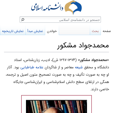
ستجو
صفحه
بحث
خواندن
نمایش مبدأ
نمایش تاریخچه
محمدجواد مشکور
پرش
پرش
«محمدجواد مشکور»
(۱۳۷۴-۱۲۹۷ ش)، ادیب، زبان‌شناس، استاد
به
به
دانشگاه و محقق
شیعه
معاصر و از شاگردان
علامه طباطبایى
بود. آثار
ناوبری
جستجو
او چه به صورت تأليف و چه به صورت تصحيح متون اصيل و ترجمه،
همگى در ارتقاى سطح دانش اسلام‌شناسى و ايران‌شناسى جايگاه
خاصى دارند.