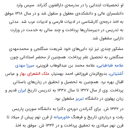
او تحصیلات ابتدایى را در مدرسه‌ى دارالفنون گذراند. سپس وارد
دانشسراى عالى و دانشکده‌ى معقول و منقول شد و در سال ۱۳۱۸ موفق
به اخذ درجه‌ى کارشناسى در ادبیات فارسى و ادبیات عرب شد. مدتى
به تدریس در دبیرستان‌ها پرداخت و چند سالى به خدمت در وزارت
دارایى مشغول شد.
مشکور چندى نیز نزد دایى‌هاى خود شریعت سنگلجى و محمدمهدى
سنگلجى به تحصیل علم پرداخت. همچنین از محضر استادانى چون
علامه طباطبایى
، علامه محمد بن عبدالوهاب قزوینى،
میرزا مهدی
آشتیانی
، بدیع‌الزمان فروزانفر، احمد بهمنیار،
ملک الشعرای بهار
و عباس
اقبال بهره برد. همچنین به تحصیل و تحقیق در زبان‌هاى باستانى
پرداخت. وى از سال ۱۳۲۷ تا سال ۱۳۳۸ به تدریس تاریخ
ایران
قدیم و
زبان پهلوى در دانشگاه
تبریز
مشغول بود.
در ۱۳۳۲ ش. براى گذراندن دوره‌ى دکترا به دانشگاه سوربن پاریس
رفت و درباره‌ى تاریخ و فرهنگ
خاورمیانه
از قرن نهم پیش از میلاد تا
قرن نهم میلادى به تحقیق پرداخت و در ۱۳۳۶ ش. موفق به اخذ