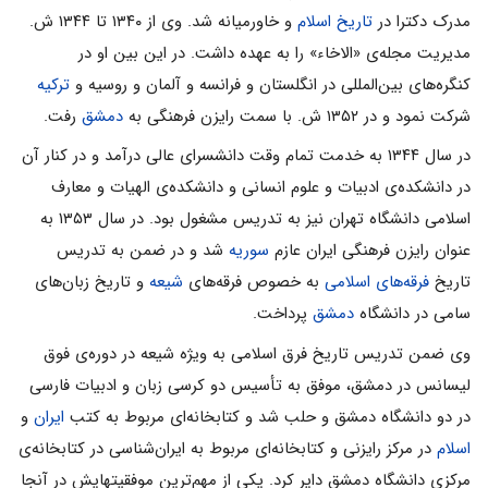
مدرک دکترا در
تاریخ اسلام
و خاورمیانه شد. وى از ۱۳۴۰ تا ۱۳۴۴ ش.
مدیریت مجله‌ى «الاخاء» را به عهده داشت. در این بین او در
کنگره‌هاى بین‌المللى در انگلستان و فرانسه و آلمان و روسیه و
ترکیه
شرکت نمود و در ۱۳۵۲ ش. با سمت رایزن فرهنگى به
دمشق
رفت.
در سال ۱۳۴۴ به خدمت تمام وقت دانشسراى عالى درآمد و در کنار آن
در دانشکده‌ى ادبیات و علوم انسانى و دانشکده‌ى الهیات و معارف
اسلامى دانشگاه تهران نیز به تدریس مشغول بود. در سال ۱۳۵۳ به
عنوان رایزن فرهنگى ایران عازم
سوریه
شد و در ضمن به تدریس
تاریخ
فرقه‌های اسلامی
به خصوص فرقه‌هاى
شیعه
و تاریخ زبان‌هاى
سامى در دانشگاه
دمشق
پرداخت.
وى ضمن تدریس تاریخ فرق اسلامى به ویژه شیعه در دوره‌ى فوق
لیسانس در دمشق، موفق به تأسیس دو کرسى زبان و ادبیات فارسى
در دو دانشگاه دمشق و حلب شد و کتابخانه‌اى مربوط به کتب
ایران
و
اسلام
در مرکز رایزنى و کتابخانه‌اى مربوط به ایران‌شناسى در کتابخانه‌ى
مرکزى دانشگاه دمشق دایر کرد. یکى از مهم‌ترین موفقیتهایش در آنجا