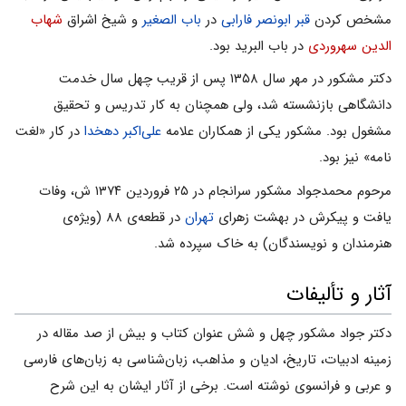
مشخص کردن
قبر
ابونصر فارابى
در
باب الصغیر
و شیخ اشراق
شهاب
الدین سهروردى
در باب البرید بود.
دکتر مشکور در مهر سال ۱۳۵۸ پس از قریب چهل سال خدمت
دانشگاهى بازنشسته شد، ولى همچنان به کار تدریس و تحقیق
مشغول بود. مشکور یکى از همکاران علامه
على‌اکبر دهخدا
در کار «لغت
نامه» نیز بود.
مرحوم محمدجواد مشکور سرانجام در ۲۵ فروردین ۱۳۷۴ ش، وفات
یافت و پیکرش در بهشت زهرای
تهران
در قطعه‌ى ۸۸ (ویژه‌ى
هنرمندان و نویسندگان) به خاک سپرده شد.
آثار و تألیفات
دکتر جواد مشکور چهل و شش عنوان کتاب و بیش از صد مقاله در
زمینه ادبیات، تاریخ، ادیان و مذاهب، زبان‌شناسى به زبان‌هاى فارسى
و عربى و فرانسوى نوشته است. برخى از آثار ایشان به این شرح