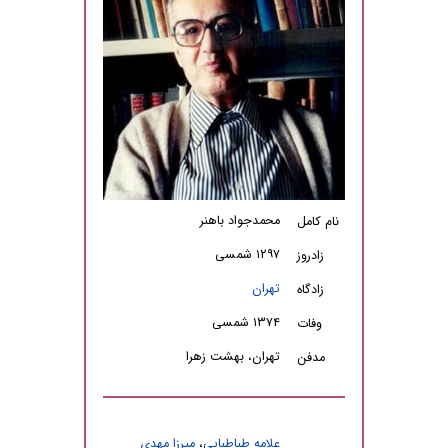
محمدجواد باهنر
نام کامل
۱۲۹۷ شمسی
زادروز
تهران
زادگاه
۱۳۷۴ شمسی
وفات
تهران، بهشت زهرا
مدفن
علامه طباطبایى
،
میرزا مهدی