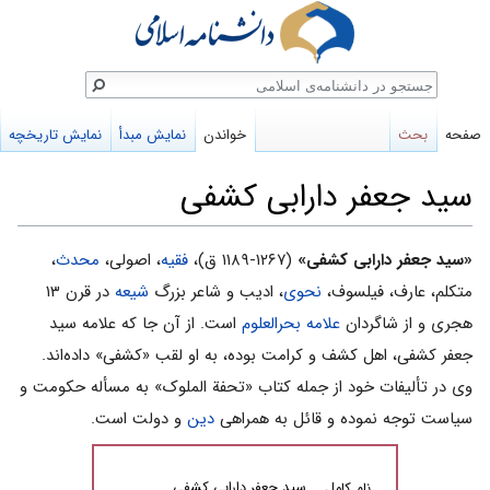
ستجو
صفحه
بحث
خواندن
نمایش مبدأ
نمایش تاریخچه
سید جعفر دارابی کشفی
پرش
پرش
«سید جعفر دارابی کشفی»
(۱۲۶۷-۱۱۸۹ ق)،
فقیه
، اصولى،
محدث
،
به
به
متکلم، عارف، فیلسوف،
نحوى
، ادیب و شاعر بزرگ
شیعه
در قرن ۱۳
ناوبری
جستجو
هجری و از شاگردان
علامه بحرالعلوم
است. از آن جا که علامه سید
جعفر کشفی، اهل کشف و کرامت بوده، به او لقب «کشفی» داده‌اند.
وی در تألیفات خود از جمله کتاب «تحفة الملوک» به مسأله حکومت و
سیاست توجه نموده و قائل به همراهی
دین
و دولت است.
سید جعفر دارابی کشفی
نام کامل