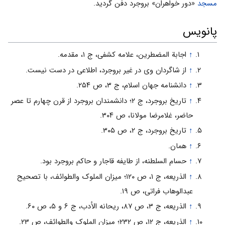
مسجد
«دور خواهران» بروجرد دفن گردید.
پانویس
↑
اجابة المضطرین، علامه کشفی، ج ۱، مقدمه.
↑
از شاگردان وی در غیر بروجرد، اطلاعی در دست نیست.
↑
دانشنامه جهان اسلام، ج ۳، ص ۲۵۴.
↑
تاریخ بروجرد، ج ۲؛ دانشمندان بروجرد از قرن چهارم تا عصر
حاضر، غلامرضا مولانا، ص ۳۰۴.
↑
تاریخ بروجرد، ج ۲، ص ۳۰۵.
↑
همان.
↑
حسام السلطنه، از طایفه قاجار و حاکم بروجرد بود.
↑
الذریعه، ج ۱، ص ۱۲۰؛ میزان الملوک والطوائف، با تصحیح
عبدالوهاب فراتی، ص ۱۹.
↑
الذریعه، ج ۳، ص ۸۷، ریحانه الأدب، ج ۶ و ۵، ص ۶۰.
↑
الذریعه، ج ۱۲، ص ۲۳۲؛ میزان الملوک والطوائف، ص ۲۳.