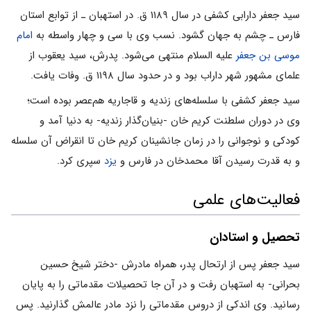
سید جعفر دارابی کشفی در سال ۱۱۸۹ ق. در استهبان ـ از توابع استان
فارس ـ چشم به جهان گشود. نسب وی با سی و چهار واسطه به
امام
موسی بن جعفر
علیه السلام منتهی می‌‌شود. پدرش، سید یعقوب از
علمای مشهور شهر داراب بود و در حدود سال ۱۱۹۸ ق. وفات یافت.
سید جعفر کشفی با سلسله‌های زندیه و قاجاریه هم‌عصر بوده است؛
وی در دوران سلطنت کریم خان -بنیان‌گذار زندیه- به دنیا آمد و
کودکی و نوجوانی را در زمان جانشینان کریم خان تا انقراض آن سلسله
و به قدرت رسیدن آقا محمدخان در فارس و
یزد
سپری کرد.
فعالیت‌های علمی
تحصیل و استادان
سید جعفر پس از ارتحال پدر، همراه مادرش -دختر شیخ حسین
بحرانی- به استهبان رفت و در آن جا تحصیلات مقدماتی را به پایان
رسانید. وی اندکی از دروس مقدماتی را نزد مادر عالمش گذارنید. پس