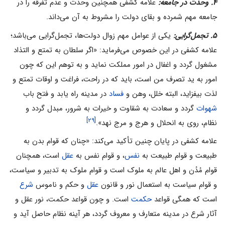
۴. وحدت در جامعه:
علامه کشفی همچنین وحدت و عدم تفرقه را در
جامعه مهم شمرده و بقای دولت را مشروط به آن می‌‌داند.
۵. تجمل‌گرایی:
یکی از عوامل مهم زوال دولت‌ها، تجمل‌گرایی می‌‌باشد؛
علامه کشفی در این خصوص می‌‌فرماید: «اگر سلطان به تمتع و التذاد
مشغول گردد و اغفال در امور مملکت نماید و به توهم این که چون
امور به ید تصرف من است، باید که در راحت، فراغت و اوقات تمتع و
لذت بیفزاید، البته خلل، وهن و
فساد
در مدینه راه یابد و فتح باب
شهوات
گردد و سعادت به شقاوت و خیرات به شرور، مبدل گردد و
[۲۹]
نظام، روی به انحلال و هرج و مرج نهد».
علامه کشفی در پایان چنین تأکید می‌‌کند: «چنان که قوام بدن به
طبیعت و قوام طبیعت به
نفس
، و قوام نفس به
عقل
است، همچنان
قوام مُدُن و اهل عالم به ملوک است و قوام ملوک به تدبیر و سیاست،
و قوام سیاست به استعمال نور و قانون
عقل
و حکم و ناموس
شرع
است که همگی قواعد
حکمت
است. و چون قواعد حکمت، نور عقل و
آثار شرع در مدینه متعارف و معروف گردد، هر آینه نظام حاصل آید و