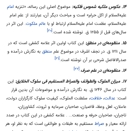
۱۴. عکوس ملکیه شموس فلکیه:
موضوع اصلی این رساله، «تنزیه
امام
علیه‌السلام از اکل حرام» است و مباحث دیگر آن، عبارتند از: علم امام
علیه‌السلام، عظمت امام علیه‌السلام ارتباط او با
عالم ملکوت
. این اثر در
[۲۰]
سال‌‌های قبل از ۱۲۵۵ ق. نوشته شده است.
۱۵. منظومه‌ای در منطق:
این کتاب اولین اثر علامه کشفی است که در
سال ۱۲۱۱ ق. در نجف اشرف در موضوع علم
منطق
به نگارش درآمده و
[۲۱]
صدرالافاضل شرحی بر آن نوشته است.
[۲۲]
۱۶. منظومه‌ای در علم صرف
.
۱۷. میزان الملوک والطوائف والصراط المستقیم فی سلوک الخلایق:
این
کتاب در سال ۱۲۴۶ ق. به نگارش درآمده و موضوعات آن بدین قرار
است:
عدالت
،
خلافت
، سلطنت الملوک، کیفیت سلوک کارگزاران دولت،
عاملان، اهل وعظ، قاضیان، صاحبان سرمایه و ثروت، کشاورزان،
تاجران، صاحبان حرفه و صنعت... . علامه کشفی در این کتاب در صدد
ارائه معیار و
صراط
مستقیم به طبقات و طوائفی است که به نظر او، هر