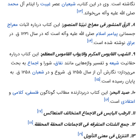
نگاشته است. وی در این کتاب،
شیعیان
عصر
غیبت
را ایتام آل
محمد
[۱۳]
صلی الله علیه وآله می‌‌خواند.
۸. الرَقّ المنشور فی معراج نبیّنا المنصور:
این کتاب درباره اثبات
معراج
جسمانی
پیامبر اسلام
صلی الله علیه وآله است که در سال ۱۲۳۱ ق. در
[۱۴]
عراق
نوشته شده است.
۹. الشهب القابوس المکرم والابواب القاموس المعظم:
این کتاب درباره
حقانیت
شیعه
و تفسیر واژه‌هایی مانند
نفاق
، شورا و
اجماع
به بحث
می‌‌پردازد؛ نگارش آن از سال ۱۲۵۵ ق. شروع و در
شعبان
۱۲۵۸ ق. به
[۱۵]
پایان رسیده است.
۱۰. صید البحر:
این کتاب دربردارنده مطالب گوناگون
فلسفی
،
کلامی‌‌
و
[۱۶]
اعتقادی
است.
[۱۷]
۱۱. الرطب الیابس فی الاجماع المتخالف المتعاکس
.
[۱۸]
۱۲. جمع الشتات المتفرقه فی الاجماعات المحقة المحققة
.
[۱۹]
۱۳. التنزیل فی معنی التأویل
.