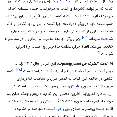
یکی از آن‌ها در انجام کاری
خداوند
را در زمین جانشینی می‌‌کنند. این
کتاب که در قواعد کشورداری است به درخواست حسام‌السلطنه (حاکم
بروجرد) تألیف شده است. علامه کشفی در این اثر بر این باور بوده که
«سیاست» باید در پرتو «دیانت» اجرا گردد؛ از این رو، با نگرانی و تأثر
شدید، بسیاری از نابسامانی‌های عصر «قاجار» را در تظاهر به اجرای
[۲۳]
شریعت
می‌‌داند.
وی ویژگی جامعه مطلوب و آرمانی را در سه مقوله
خلاصه می‌‌کند: الف) اجرای عدالت ب) برقراری امنیت ج) اجرای
[۲۴]
شریعت.
۱۸. تحفة الملوک فی السیر والسلوک:
این اثر در سال ۱۲۳۳ ق. به
[۲۵]
درخواست حسام السلطنه در ۲ جلد به نگارش درآمده است.
علامه
کشفی در خاتمه این کتاب به تدبیر منزل و سیاست کشورداری
می‌‌پردازد؛ به نظر وی «
اخلاق
» مبنای سیاست است و سیاست بدون
آن، سامان نمی‌‌یابد. آخرین بخش این کتاب، «بررسی جنگ میان دو
دولت اسلامی» است؛ وی کشته‌شدگان دولتی را که هدفش از جنگ،
اقامه
سنت
پیغمبر و اعتلای دین
حق
است، «مجاهد» و «شهید»
می‌‌داند. علامه کشفی در این کتاب بر صلح و دوری از جنگ بین