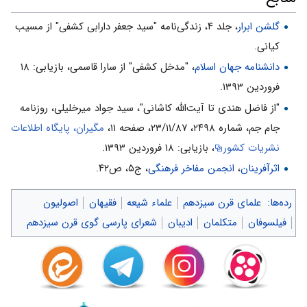
گلشن ابرار
، جلد ۴، زندگی‌نامه "سید جعفر دارابی کشفی" از مسیب
کیانی.
دانشنامه جهان اسلام
، "مدخل کشفی" از سارا قاسمی، بازیابی: ۱۸
فروردین ۱۳۹۳.
"از فاضل هندی تا آیت‌الله کاشانی"، سید جواد میرخلیلی، روزنامه
جام جم، شماره ۲۴۹۸، ۲۳/۱۱/۸۷، صفحه ۱۱،
مگیران، پایگاه اطلاعات
نشریات کشور
، بازیابی: ۱۸ فروردین ۱۳۹۳.
اثرآفرینان
،
انجمن مفاخر فرهنگی
، ج۵، ص۴۲.
رده‌ها
:
علمای قرن سیزدهم
علماء شیعه
فقیهان
اصولیون
فیلسوفان
متکلمان
ادیبان
شعرای پارسی گوی قرن سیزدهم