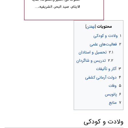
الایتام، صید البحر، الشریفیه،...
محتویات
۱
ولادت و کودکی
۲
فعالیت‌های علمی
۲.۱
تحصیل و استادان
۲.۲
تدریس و شاگردان
۳
آثار و تألیفات
۴
دولت آرمانی کشفی
۵
وفات
۶
پانویس
۷
منابع
ولادت و کودکی