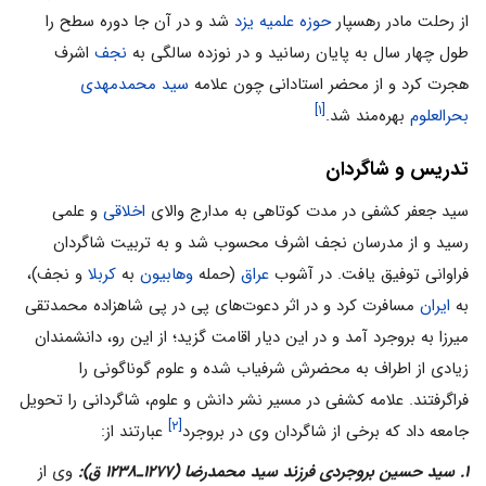
از رحلت مادر رهسپار
حوزه علمیه
یزد
شد و در آن جا دوره سطح را
طول چهار سال به پایان رسانید و در نوزده سالگی به
نجف
اشرف
هجرت کرد و از محضر استادانی چون علامه
سید محمدمهدی
[۱]
بحرالعلوم
بهره‌مند شد.
تدریس و شاگردان
سید جعفر کشفی در مدت کوتاهی به مدارج والای
اخلاقی
و علمی‌‌
رسید و از مدرسان نجف اشرف محسوب شد و به تربیت شاگردان
فراوانی توفیق یافت. در آشوب
عراق
(حمله
وهابیون
به
کربلا
و نجف)،
به
ایران
مسافرت کرد و در اثر دعوت‌های پی در پی شاهزاده محمدتقی
میرزا به بروجرد آمد و در این دیار اقامت گزید؛ از این رو، دانشمندان
زیادی از اطراف به محضرش شرفیاب شده و علوم گوناگونی را
فراگرفتند. علامه کشفی در مسیر نشر دانش و علوم، شاگردانی را تحویل
[۲]
جامعه داد که برخی از شاگردان وی در بروجرد
عبارتند از:
۱. سید حسین بروجردی فرزند سید محمدرضا (۱۲۷۷ـ۱۲۳۸ ق):
وی از