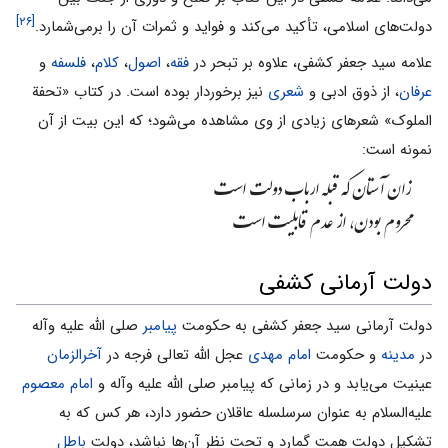
[۲۶]
دولت‌های اسلامی، تأکید می‌‌کند و فواید و ثمرات آن را برمی‌‌شمارد.
علامه سید جعفر کشفی، علاوه بر تبحر در
فقه
،
اصول
،
کلام
،
فلسفه
و
عرفان
، از ذوق ادبی و
شعری
نیز برخوردار بوده است. در کتاب «تحفة
الملوک» شعرهای زیادی از وی مشاهده می‌‌شود؛ که این بیت از آن
نمونه است:
زان آستان که قبله ارباب دولت است
محروم بودن، از عدم قابلیت است
دولت آرمانی کشفی
دولت آرمانی سید جعفر کشفی به حکومت
پیامبر
صلی الله علیه وآله
در
مدینه
و حکومت
امام مهدی
عجل الله تعالی فرجه در
آخرالزمان
عینیت می‌‌یابد و در زمانی که پیامبر صلی الله علیه وآله و
امام معصوم
علیه‌السلام به عنوان سرسلسله عاقلان حضور دارد، هر کس که به
تشکیل دولت همت گمارد و تحت نظر آن‌ها نباشد، دولت
باطل