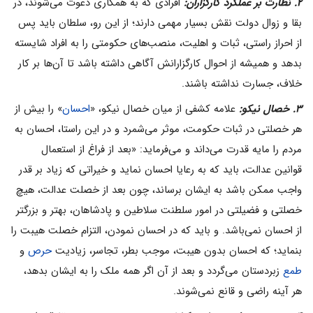
۲. نظارت بر عملکرد کارگزاران:
افرادی که به همکاری دعوت می‌‌شوند، در
بقا و زوال دولت نقش بسیار مهمی ‌‌دارند؛ از این رو، سلطان باید پس
از احراز راستی، ثبات و اهلیت، منصب‌های حکومتی را به افراد شایسته
بدهد و همیشه از احوال کارگزارانش آگاهی داشته باشد تا آن‌ها بر کار
خلاف، جسارت نداشته باشند.
۳. خصال نیکو:
علامه کشفی از میان خصال نیکو، «
احسان
» را بیش از
هر خصلتی در ثبات حکومت، موثر می‌‌شمرد و در این راستا، احسان به
مردم را مایه قدرت می‌‌داند و می‌‌فرماید: «بعد از فراغ از استعمال
قوانین عدالت، باید که به رعایا احسان نماید و خیراتی که زیاد بر قدر
واجب ممکن باشد به ایشان برساند، چون بعد از خصلت عدالت، هیچ
خصلتی و فضیلتی در امور سلطنت سلاطین و پادشاهان، بهتر و بزرگتر
از احسان نمی‌‌باشد. و باید که در احسان نمودن، التزام خصلت هیبت را
بنماید؛ که احسان بدون هیبت، موجب بطر، تجاسر، زیادیت
حرص
و
طمع
زبردستان می‌‌گردد و بعد از آن اگر همه ملک را به ایشان بدهد،
هر آینه راضی و قانع نمی‌‌شوند.