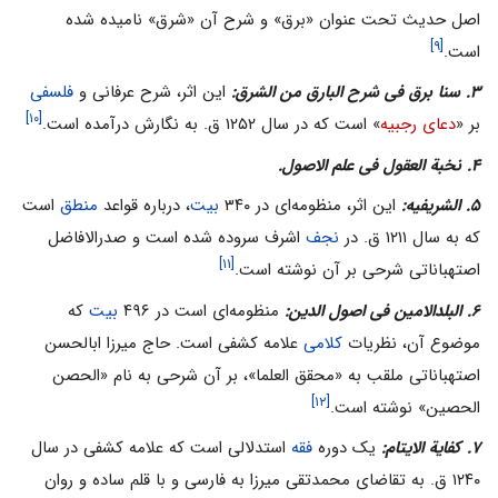
اصل حدیث تحت عنوان «برق» و شرح آن «شرق» نامیده شده
[۹]
است.
۳. سنا برق فی شرح البارق من الشرق:
این اثر، شرح عرفانی و
فلسفی
[۱۰]
بر «
دعای رجبیه
» است که در سال ۱۲۵۲ ق. به نگارش درآمده است.
۴. نخبة العقول فی علم الاصول.
۵. الشریفیه:
این اثر، منظومه‌ای در ۳۴۰
بیت
، درباره قواعد
منطق
است
که به سال ۱۲۱۱ ق. در
نجف
اشرف سروده شده است و صدرالافاضل
[۱۱]
اصتهباناتی شرحی بر آن نوشته است.
۶. البلدالامین فی اصول الدین:
منظومه‌ای است در ۴۹۶
بیت
که
موضوع آن، نظریات
کلامی‌‌
علامه کشفی است. حاج میرزا ابالحسن
اصتهباناتی ملقب به «محقق العلما»، بر آن شرحی به نام «الحصن
[۱۲]
الحصین» نوشته است.
۷. کفایة الایتام:
یک دوره
فقه
استدلالی است که علامه کشفی در سال
۱۲۴۰ ق. به تقاضای محمدتقی میرزا به فارسی و با قلم ساده و روان