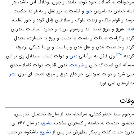
موجودات به کمالات خود توجه یابند. و چون برخلاف این باشد، هر
آینه خذلان به ناموس
حق
و ظلمت به نور عقل و به قواعد حکمت
برسد و قوام ملک و زینت ملوک و سلاطین زایل گردد و جور تقلب،
فتنه
، هرج و مرج پدید آید و رسوم مروت و حدود انسانیت مندرس
گردد و کرامت به ذلت و نعمت به نقمت و ربح به خسارت، متبدل
گردد و خاصیت مُدن و اهل مُدن و ریاست و روسا همگی برطرف
[۳۰]
گردد».
وی قائل به توأمانی
دین
و دولت است. استدلال وی بر این
مسأله این است که دین و
شریعت
، بدون قدرت، دولت کاملا محقق
نمی شود و دولت غیردینی، جز دفع هرج و مرج، نتیجه ای برای
بشر
به ارمغان نمی آورد.
وفات
مرحوم سید جعفر کشفی، سرانجام بعد از سال‌ها تحصیل، تدریس،
تحقیق، خدمت به جامعه و گسترش مذهب
تشیع
، در سال ۱۲۶۷ ق.
بدرود حیات گفت و پیکر مطهرش نیز پس از
تشییع
باشکوه، در جنب