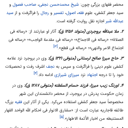
محضر فقهای بزرگی چون:
شیخ محمدحسن نجفی
،
صاحب فصول
و
سید جعفر کشفی، علوم
فقه
،
اصول
،
تفسیر
و
رجال
را فراگرفت و از
سید
عبدالله شبر
اجازه نقل روایت گرفته است.
۲. ملا عبدالله بروجردی (متولد ۱۲۵۶ ق):
آثار او عبارتند از: «رساله فی
الصلاة»؛ «رساله فی الاجماع»؛ «رساله فی مقدمة الواجب»؛ «رساله فی
[۳]
اجتماع الامر والنهی»؛ «رساله فی قطع».
۳. حاج میرزا صالح لرستانی (متوفی ۱۳۲۱ ق):
وی در بروجرد نزد علامه
کشفی علوم دینی را فراگرفت و سپس به
نجف
اشرف رفت و تحصیلات
[۴]
خود را تا درجه
اجتهاد
نزد
میرزای شیرازی
ادامه داد.
۴. اورنگ زیب میرزا، فرزند حسام السلطنه (متوفی ۱۲۸۷ ق):
وی در
زمان حکومت پدرش در بروجرد، از محضر دانشمندان این شهر
مخصوصاً سید جعفر کشفی استفاده می‌‌کرد. یکی از آثار این
فقیه
بزرگ
طائفه قاجاریه عبارت است از: «مشارق الانوار فی احکام الله الواحد القهار
[۵]
المستنبطه من اخبار الأئمة الاطهار».