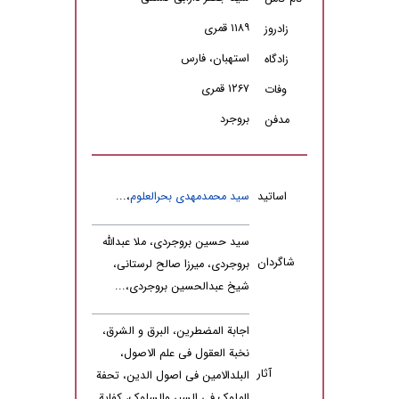
۱۱۸۹ قمری
زادروز
استهبان، فارس
زادگاه
۱۲۶۷ قمری
وفات
بروجرد
مدفن
اساتید
سید محمدمهدی بحرالعلوم
،...
سید حسین بروجردی، ملا عبدالله
شاگردان
بروجردی، میرزا صالح لرستانی،
شیخ عبدالحسین بروجردی،...
اجابة المضطرین، البرق و الشرق،
نخبة العقول فی علم الاصول،
آثار
البلدالامین فی اصول الدین، تحفة
الملوک فی السیر والسلوک، کفایة