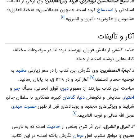
۵. شیخ عبدالحسین بروجردی، فرزند زین‌العابدین:
وی برخی از تألیفات
استادش را
استنساخ
کرده است، همچون «بلدالامین»؛ «نخبة العقول»؛
[۶]
«شموس و عکوس»؛ «البرق و الشرق».
آثار و تألیفات
علامه کشفی از دانش فراوان بهره‌مند بود؛ لذا در موضوعات مختلف
کتاب‌هایی نوشته است، از جمله:
۱. اجابة المضطرین:
وی نگارش این کتاب را در سفر زیارتی
مشهد
به
[۷]
توصیه حسام السلطنه
آغاز کرد و در ۱۲۲۸ ق، به پایان رسانید.
مباحث این کتاب عبارتند از: مفهوم
دین
، قوای انسانی، مسأله
جبر
و
اختیار
، ستایش و نکوهش
دنیا
،
گناهان
کبیره، همکاری با سلطان جائر،
شرایط و ویژگی‌های مجتهد و رویدادهای قبل از ظهور
حضرت مهدی
[۸]
عجل الله تعالی و فرجه الشریف.
۲. البرق و الشرق:
این اثر شرح بعضی از
احادیث
است که به فارسی
فصیح و موافق مشرب اهل
عرفان
نگارش یافته است؛ در این کتاب،