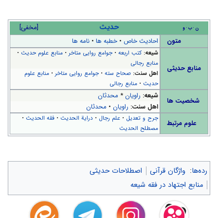
حدیث
[
مخفی
]
ن
ب
و
متون
احادیث خاص
•
خطبه ها
•
نامه ها
شیعه:
کتب اربعه
•
جوامع روایی متاخر
•
منابع علوم حدیث
•
منابع رجالی
منابع حدیثی
اهل سنت:
صحاح سته
•
جوامع روایی متاخر
•
منابع علوم
حدیث
•
منابع رجالی
شیعه:
راویان
*
محدثان
شخصیت ها
اهل سنت:
راویان
•
محدثان
جرح و تعدیل
•
علم رجال
•
درایة الحدیث
•
فقه الحدیث
•
علوم مرتبط
مصطلح الحدیث
رده‌ها
:
واژگان قرآنی
اصطلاحات حدیثی
منابع اجتهاد در فقه شیعه