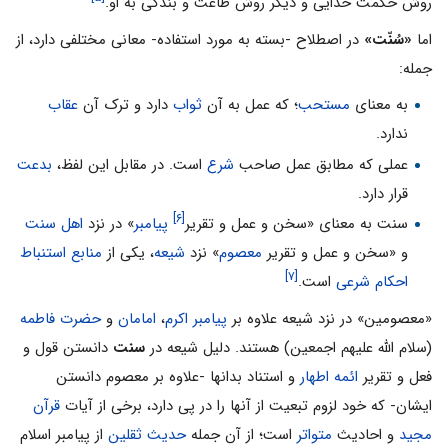
روش حکمت خدايى و ديگر روش طاعت و بندگى به او.
اما
«سُنّت»
در اصطلاح -بسته به مورد استفاده- معانی مختلفی دارد، از
جمله:
به معنای
مستحب
؛ که عمل به آن
ثواب
دارد و ترک آن
عقاب
ندارد.
عملی که مطابق عمل صاحب
شرع
است. در مقابل این لفظ،
بدعت
قرار دارد.
[۶]
سنت به معنای «سخن و عمل و تقریر
پیامبر
» در نزد
اهل سنت
و «سخن و عمل و تقریر
معصوم
» نزد
شیعه
، یکی از
منابع استنباط
[۷]
احکام شرعی
است.
«معصومین» در نزد شیعه علاوه بر
پیامبر اکرم
،
امامان
و
حضرت فاطمه
(سلام الله علیهم اجمعین) هستند. دلیل شیعه در
سنت
دانستن قول و
فعل و تقریر‌
ائمه اطهار
و استناد بدانها -علاوه بر معصوم دانستن
ایشان- که خود لزوم تبعیت از آنها را در پی دارد، برخى از آیات
قرآن
مجید
و احادیث
متواتر
است؛ از آن جمله
حدیث ثقلین
از پیامبر اسلام