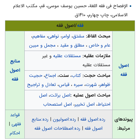
الإفصاح فى فقه اللغة، حسین یوسف موسى، قم، مکتب الاعلام
الاسلامی، چاپ چهارم، ۱۴۱۰ق.
فقه
/اصول فقه
مبحث الفاظ:
مشتق
،
اوامر
،
نواهی
،
مفاهیم
،
عام و خاص
،
مطلق و مقید
،
مجمل و مبین
ملازمات عقلیه:
مستقلات عقلیه
و غیر
منابع
مستقلات عقلیه
اصول
اصول
فقه
مباحث حجت:
کتاب
،
سنت
،
اجماع
،
حجیت
فقه
ظواهر
،
شهرت
،
سیره
،
قیاس
،
تعادل و تراجیح
مباحث اصول عملیه :
اصل برائت
،
اصل
احتیاط
،
اصل تخییر
،
اصل استصحاب
قواعد
پیوندهای
رده:اصول فقه
|
رده:اصولیون
|
رده:منابع
فقهی
|
مرتبط:
اصول فقه
|
رده:اصطلاحات اصول فقه
احکام