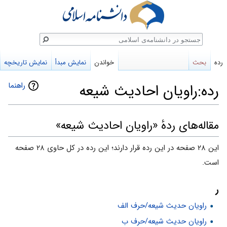
ستجو
رده
بحث
خواندن
نمایش مبدأ
نمایش تاریخچه
راهنما
رده:راویان احادیث شیعه
پرش
پرش
مقاله‌های ردهٔ «راویان احادیث شیعه»
به
به
این ۲۸ صفحه در این رده قرار دارند؛ این رده در کل حاوی ۲۸ صفحه
ناوبری
جستجو
است.
ر
راویان حدیث شیعه/حرف الف
راویان حدیث شیعه/حرف ب