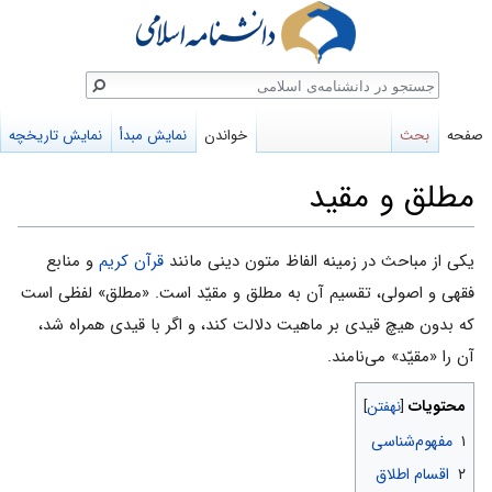
ستجو
صفحه
بحث
خواندن
نمایش مبدأ
نمایش تاریخچه
مطلق و مقید
پرش
پرش
یکی از مباحث در زمینه الفاظ متون دینی مانند
قرآن کریم
و منابع
به
به
فقهی و اصولی، تقسیم آن به مطلق و مقیّد است. «مطلق» لفظی است
ناوبری
جستجو
که بدون هیچ قیدی بر ماهیت دلالت کند، و اگر با قیدی همراه شد،
آن را «مقیّد» می‌نامند.
محتویات
۱
مفهوم‌شناسی
۲
اقسام اطلاق