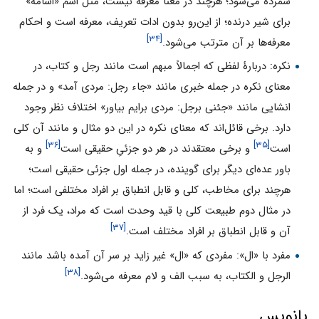
شمرده می‌شود؛ هرچند در معنا معرفه نیست، مثل اسم «اسامه»
برای شیر درنده؛ از این‌رو بدون ادات تعریف، معرفه است و احکام
[۳۴]
معرفه‌ها بر آن مترتب می‌شود.
نکره: دربارهٔ لفظی که اجمالاً مبهم است مانند رجل و کتاب، در
معنای نکره در جمله خبری مانند «جاء رجل: مردی آمد» و در جمله
انشایی مانند «جئنی برجل: مردی برایم بیاور» اختلاف نظر وجود
دارد. برخی قائل‌اند که معنای نکره در این دو مثال و مانند آن کلی
[۳۶]
[۳۵]
است
و برخی معتقدند در هر دو جزئیِ حقیقی است
و به
باور عده‌ای دیگر برای گوینده، در جمله اول جزئی حقیقی است؛
هرچند برای مخاطب، کلی و قابل انطباق بر افراد مختلفی است؛ اما
در مثال دوم طبیعت کلی با قید وحدت است که مراد، یک فرد از
[۳۷]
آن و قابل انطباق بر افراد مختلف است.
مفرد با «ال»: مفردی که «ال» غیر زاید بر سر آن آمده باشد مانند
[۳۸]
الرجل و الکتاب، به سبب الف و لام معرفه می‌شود.
پانویس