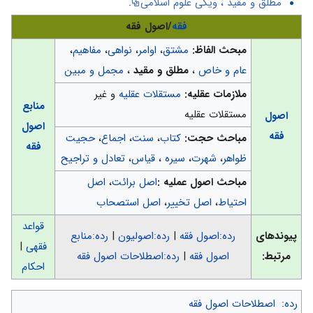
"مطلق و مقید"، ویکی علوم اسلامی
.
فقه
/اصول فقه
مبحث الفاظ:
مشتق
،
اوامر
،
نواهی
،
مفاهیم
،
عام و خاص
،
مطلق و مقید
،
مجمل و مبین
ملازمات عقلیه:
مستقلات عقلیه
و غیر
منابع
مستقلات عقلیه
اصول
اصول
فقه
مباحث حجت:
کتاب
،
سنت
،
اجماع
،
حجیت
فقه
ظواهر
،
شهرت
،
سیره
،
قیاس
،
تعادل و تراجیح
مباحث اصول عملیه :
اصل برائت
،
اصل
احتیاط
،
اصل تخییر
،
اصل استصحاب
قواعد
پیوندهای
رده:اصول فقه
|
رده:اصولیون
|
رده:منابع
فقهی
|
مرتبط:
اصول فقه
|
رده:اصطلاحات اصول فقه
احکام
رده
:
اصطلاحات اصول فقه