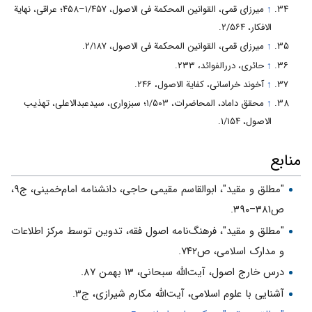
↑
میرزای قمی، القوانین المحکمة فی الاصول، ۱/۴۵۷–۴۵۸؛ عراقی، نهایة
الافکار، ۲/۵۶۴.
↑
میرزای قمی، القوانین المحکمة فی الاصول، ۲/۱۸۷.
↑
حائری، دررالفوائد، ۲۳۳.
↑
آخوند خراسانی، کفایة الاصول، ۲۴۶.
↑
محقق داماد، المحاضرات، ۱/۵۰۳؛ سبزواری، سیدعبدالاعلی، تهذیب
الاصول، ۱/۱۵۴.
منابع
"مطلق و مقید"، ابوالقاسم مقیمی حاجی، دانشنامه امام‌خمینی، ج۹،
ص۳۸۱–۳۹۰.
"مطلق و مقید"، فرهنگ‌نامه اصول فقه، تدوین توسط مرکز اطلاعات
و مدارک اسلامی، ص۷۴۲.
درس خارج اصول، آیت‌الله سبحانی، ۱۳ بهمن ۸۷.
آشنایی با علوم اسلامی، آیت‌الله مکارم شیرازی، ج۳.