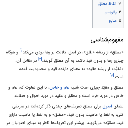
۳
الفاظ مطلق
۴
پانویس
۵
منابع
مفهوم‌شناسی
[۱]
«مطلق» از ریشه «طلق»، در اصل، دلالت بر رها بودن می‌کند
و هرگاه
[۲]
چیزی رها و بدون قید باشد، به آن مطلق گویند.
در مقابل آن،
«مُقیَّد» از ریشه «قید» به معنای دارنده قید و محدودیت آمده
[۳]
است.
مطلق و مقیّد چیزى است شبیه
عام و خاص
، با این تفاوت که، عام و
خاص در مورد افراد است و مطلق و مقید در مورد احوال و صفات.
علمای
اصول
برای مطلق تعریف‌های چندی ذکر کرده‌اند؛ در تعریفی
کلی، به لفظ یا ماهیت بدون قید، «مطلق» و به لفظ یا ماهیت دارای
قید، «مقیّد» می‌گویند. بیشتر این تعریف‌ها ناظر به مبنای اصولیان در