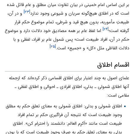
بر این اساس امام‌ خمینی در بیان تفاوت میان مطلق و عام قائل شده
[۲۳]
است که در اطلاق هیچ‌گونه سریان و شیوعی وجود ندارد
و در آن،
طبیعتِ مأموربه، بدون هیچ قید و شرطی، تمام موضوع حکم قرار
[۲۴]
گرفته است؛
اما لفظ عام بر همه مصادیق خود دلالت دارد و موضوع
حکم در آن، افراد طبیعت است؛ پس شمول عام بر افراد، لفظی و با
[۲۵]
دلالت الفاظی مثل «کل» و «جمیع» است.
اقسام اطلاق
علمای اصول به چند اعتبار برای اطلاق اقسامی ذکر کرده‌اند که ازجمله
آنها اطلاق شمولی ـ بدلی، اطلاق افرادی ـ احوالی و اطلاق لفظی ـ
مقامی است:
اطلاق شمولی و بدلی: اطلاق شمولی به معنای تعلق حکم به مطلق
وجود طبیعت است که نتیجه آن فراگیری حکم بر تمام افراد
طبیعت است مانند «اَکرِم العالم: دانشمند را احترام کن». اطلاق
بدلی به معنای تعلق حکم به صرف وجود طبیعت است که با بودن