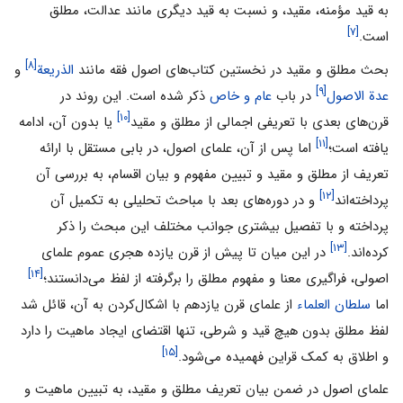
به قید مؤمنه، مقید، و نسبت به قید دیگری مانند عدالت، مطلق
[۷]
است.
[۸]
بحث مطلق و مقید در نخستین کتاب‌های اصول فقه مانند
الذریعة
و
[۹]
عدة الاصول
در باب
عام و خاص
ذکر شده است. این روند در
[۱۰]
قرن‌های بعدی با تعریفی اجمالی از مطلق و مقید
یا بدون آن، ادامه
[۱۱]
یافته است؛
اما پس از آن، علمای اصول، در بابی مستقل با ارائه
تعریف از مطلق و مقید و تبیین مفهوم و بیان اقسام، به بررسی آن
[۱۲]
پرداخته‌اند
و در دوره‌های بعد با مباحث تحلیلی به تکمیل آن
پرداخته و با تفصیل بیشتری جوانب مختلف این مبحث را ذکر
[۱۳]
کرده‌اند.
در این میان تا پیش از قرن یازده هجری عموم علمای
[۱۴]
اصولی، فراگیری معنا و مفهوم مطلق را برگرفته از لفظ می‌دانستند؛
اما
سلطان العلماء
از علمای قرن یازدهم با اشکال‌کردن به آن، قائل شد
لفظ مطلق بدون هیچ قید و شرطی، تنها اقتضای ایجاد ماهیت را دارد
[۱۵]
و اطلاق به کمک قراین فهمیده می‌شود.
علمای اصول در ضمن بیان تعریف مطلق و مقید، به تبیین ماهیت و