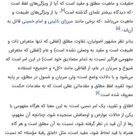
حقیقت و ماهیت مطلق و مقید است که آیا از ویژگی‌های لفظ است
[۴]
-که دیدگاه بیشتر علمای گذشته است
- یا از ویژگی‌های طبیعت و
ماهیت می‌باشد -که برخی مانند
میرزای نائینی
و
امام خمینی
قائل به
[۵]
آن‌اند-.
بنابر نظر مشهور اصولیان، تفاوت مطلق (لفظی که تنها متعرض ذات و
طبیعت است و مقید به وصفی نشده است) و عام (لفظی که متعرض
مفهومی فراگیر نسبت به تمام مصادیق خود است) در این امر است که
شیوع و سریان در عام، از الفاظی مانند «کل» و «جمیع» استفاده
می‌شود و با دلالت وضع است؛ ولی سریان و شمول در مطلق، بر پایه
نبود تقیید لفظِ مطلق و مقدماتی عقلی است که به مقدمات حکمت
[۶]
معروف شده است.
اطلاق و تقیید، یک امر نسبی است؛ به این معنا که هرگاه مفهومی با
یکی از حالات عوارض و اوصافش سنجیده شود، چنانچه آن مفهوم،
رها از آن قید در نظر گرفته شود، نسبت به آن مطلق است و هر گاه
همراه با قید لحاظ شود، مقید است، مثل «اعتق رقبة مؤمنة» که نسبت