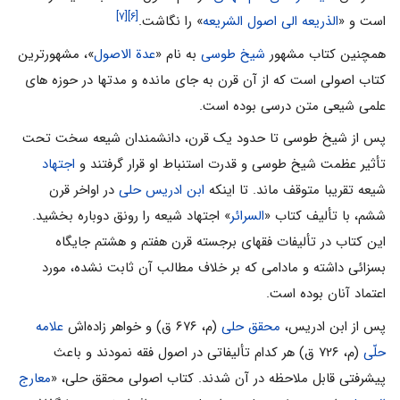
[۷]
[۶]
است و «
الذریعه الی اصول الشریعه
» را نگاشت.
همچنین کتاب مشهور
شیخ طوسی
به نام «
عدة الاصول
»، مشهورترین
کتاب اصولی است که از آن قرن به جای مانده و مدتها در حوزه های
علمی شیعی متن درسی بوده است.
پس از شیخ طوسى تا حدود یک قرن، دانشمندان شیعه سخت تحت
تأثیر عظمت شیخ طوسی و قدرت استنباط او قرار گرفتند و
اجتهاد
شیعه تقریبا متوقف ماند. تا اینکه
ابن ادریس حلی
در اواخر قرن
ششم، با تألیف کتاب «
السرائر
» اجتهاد شیعه را رونق دوباره بخشید.
این کتاب در تألیفات فقهای برجسته قرن هفتم و هشتم جایگاه
بسزائی داشته و مادامى که بر خلاف مطالب آن ثابت نشده، مورد
اعتماد آنان بوده است.
پس از ابن ادریس،
محقق حلى
(م، ۶۷۶ ق) و خواهر زاده‌اش
علامه
حلّى
(م، ۷۲۶ ق) هر کدام تألیفاتی در اصول فقه نمودند و باعث
پیشرفتی قابل ملاحظه در آن شدند. کتاب اصولی محقق حلی، «
معارج