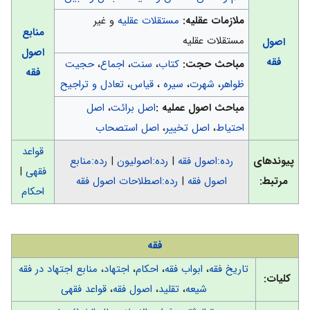
ملازمات عقلیه:
مستقلات عقلیه
و غیر
منابع
مستقلات عقلیه
اصول
اصول
فقه
مباحث حجت:
کتاب
،
سنت
،
اجماع
،
حجیت
فقه
ظواهر
،
شهرت
،
سیره
،
قیاس
،
تعادل و تراجیح
مباحث اصول عملیه :
اصل برائت
،
اصل
احتیاط
،
اصل تخییر
،
اصل استصحاب
قواعد
پیوندهای
رده:اصول فقه
|
رده:اصولیون
|
رده:منابع
فقهی
|
مرتبط:
اصول فقه
|
رده:اصطلاحات اصول فقه
احکام
فقه
تاریخ فقه
،
ابواب فقه
،
احکام
،
اجتهاد
،
منابع اجتهاد در فقه
کلیات:
شیعه
،
تقلید
،
اصول فقه
،
قواعد فقهی