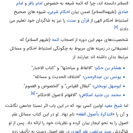
السلام دانسته اند، چرا که ائمه شیعه به خصوص
امام باقر
و
امام
صادق
(علیهماالسلام) ضمن بیان
احکام شرعی
، شیوه های صحیح
استنباط احکام الهی از
قرآن
و
سنت
را نیز به شاگردان خود تعلیم می
[۴]
دادند.
شخصیت‌های مهم این دوره از اصحاب
ائمه
(علیهم السلام) که
تصنیفاتی در زمینه های مربوط به چگونگی استنباط احکام و مسائل
مرتبط بدان داشته اند عبارتند از:
هشام بن حکم
؛ "الالفاظ و مباحثها" و "کتاب الاخبار".
یونس بن عبدالرحمن
؛ "اختلاف الحدیث و مسائله".
ابوسهل نوبختی
؛ "ابطال القیاس" و "الخصوص و العموم".
[۵]
محمد بن جنید اسکافی
؛ "الافهام لاصول الاحکام".
اما
شیخ مفید
اولین کسی بود که در این باب اثر نسبتا جامعی نگاشت
و آن را «
التذکرة بأصول الفقه
» نام نهاد. او در این کتاب مسائل علم
اصول را به نحو ایجاز بیان کرده و نظریات خود را ارائه داد. پس از او
شاگردش
سید مرتضی علم الهدی
در علم اصول دست به تألیف زده