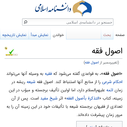
ستجو
صفحه
بحث
خواندن
نمایش مبدأ
نمایش تاریخچه
اصول فقه‌‌‌‌
(تغییرمسیر از
اصول فقه
)
پرش
پرش
«اصول فقه»
، به قواعدی گفته می‌شود که
فقیه
به وسیله آنها مى‌تواند
به
به
احکام شرعی
را از منابع آنها استنباط کند. اصول فقه
شیعه
ریشه در
ناوبری
جستجو
زمان
ائمه
علیهم‌السلام دارد، اما اولین تألیف برجسته و مبوّب در این
زمینه، کتاب «
التذکرة بأصول الفقه
» اثر
شیخ مفید
است. پس از آن
تعدادی از فقیهان برجسته شیعه با تألیفات خود در این زمینه آن را به
مرور زمان پیشرفت داده‌اند.