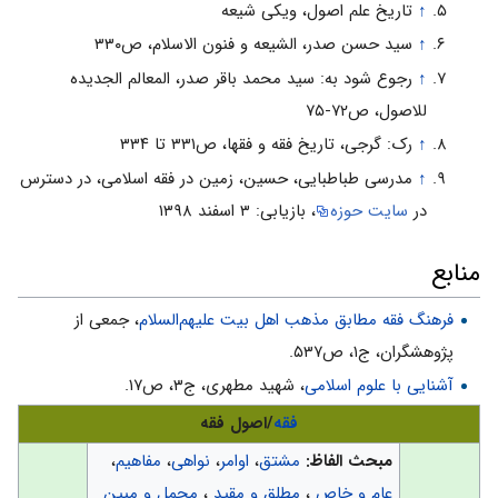
↑
تاریخ علم اصول، ویکی شیعه
↑
سید حسن صدر، الشیعه و فنون الاسلام، ص۳۳۰
↑
رجوع شود به: سید محمد باقر صدر، المعالم الجدیده
للاصول، ص۷۲-۷۵
↑
رک: گرجی، تاریخ فقه و فقها، ص۳۳۱ تا ۳۳۴
↑
مدرسی طباطبایی، حسین، زمین در فقه اسلامی، در دسترس
در
سایت حوزه
، بازیابی: ۳ اسفند ۱۳۹۸
منابع
فرهنگ فقه مطابق مذهب اهل بیت علیهم‌السلام
، جمعى از
پژوهشگران، ج۱، ص۵۳۷.
آشنایی با علوم اسلامی
، شهید مطهری، ج۳، ص۱۷.
فقه
/اصول فقه
مبحث الفاظ:
مشتق
،
اوامر
،
نواهی
،
مفاهیم
،
عام و خاص
،
مطلق و مقید
،
مجمل و مبین