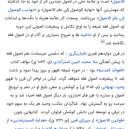
الاصول
» است و علامه حلی در اصول چندین اثر از خود به جا گذاشته
که مهمترین آنها «نهایة الوصول إلی علم الاصول» و «
تهذیب الوصول
إلی علم الاصول
» می‌باشند. وسعت کار علاّمه همراه با دقّت‌ها و ابداعات
او، اصول فقه شیعه را به اوج تکامل و پیشرفت اصولی این دوره
رسانید و پس از او
حاشیه
ها و شروح بسیاری بر آثار او در اصول فقه
[۸]
نگاشته شد.
در قرن دوازدهم قمری
اخباریگری
- که دشمن سرسخت علم اصول فقه
با پیش آهنگی
ملا محمد امین استرآبادى
(م، ۱۰۳۶ ق) مؤلف کتاب
«
الفوائد المدنیة
» بود - در حوزه شیعه ظهور و بروز پیدا نمود و باعث
شد تا پیشرفت اصول فقه متوقف گردد. لیکن در اواخر آن قرن با ظهور
وحید بهبهانی
(م، ۱۲۰۵ ق) و کوشش و سعی بلیغ او در نشر و ترویج
اصول و مبارزه با طرز فکر اخباری، بار دیگر اصول فقه احیاء شد و به
سرعت رو به گسترش نهاد. شاگردان مکتب وحید هر یک به سهم خود
در ترقی و توسعه این دانش کوشش فراوان کردند. کتابهایی چون
«
قوانین الاصول
» از
میرزای قمی
(م، ۱۲۳۱ ق)، «
هدایة المسترشدین
» از
محمدتقی اصفهانی
(م، ۱۲۴۸ ق)، «
مفاتیح الاصول‌
» از
سید محمد