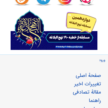
ورود
صفحهٔ اصلی
تغییرات اخیر
مقالهٔ تصادفی
راهنما