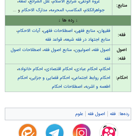
عروة الوثقى
،
شرایع الاسلام
،
علل الشرائع
،
لمعه
،
منابع:
جواهرالكلام
،
المكاسب المحرمه
،
مدارک الاحکام
و ...
↓ رده ها ↓
فقیهان
،
منابع فقهی
،
اصطلاحات فقهی
،
آیات الاحکام
،
فقه:
منابع اجتهاد در فقه شیعه
،
قواعد فقه
اصول
اصول فقه
،
اصولیون
،
منابع اصول فقه
،
اصطلاحات اصول
فقه:
فقه
احکام
،
احکام عبادی
،
احکام اقتصادی
،
احکام خانواده
،
احکام:
احکام روابط اجتماعی
،
احکام قضایی و جزایی
،
احکام
اطعمه و اشربه
،
اصطلاحات احكام
رده‌ها
:
فقه
اصول فقه
علوم