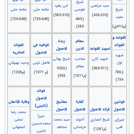
شیخ
سید مرتضی
ابن زهره
شیخ
طوسی
علامه حلی
علامه حلی
(585-510)
(436-335)
مفید
(726-648)
(726-648)
(460-
(م413ق)
385)
القواعد و
معالم
زبدة
الفوائد
الوافیه فی
الفوائد
تمهید القواعد
الدین
الاصول
الاصول
الحائریه
شهید
شهید ثانی
صاحب
شیخ بهائی
اول
فاضل تونی
وحید بهبهانی
معالم
(1030-
(965-911)
(786-
(م 1071)
(م1206)
(م1011)
953)
734)
فوائد
الاصول
قوانین
کفایة
مفاتیح
وقایة الأذهان
(نائینی)
الاصول
فرائد الاصول
الاصول
الاصول
محمد رضا
میرزا
میرزای
شیخ انصاری
آخوند
سید محمد
نجفی
محمدحسین
قمی
خراسانی
مجاهد
اصفهانی
(م1281)
نائینی