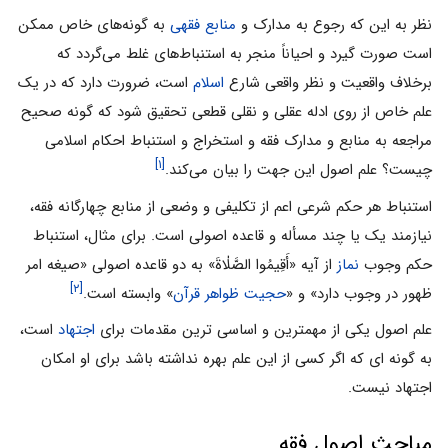
نظر به این که رجوع به مدارک و
منابع فقهی
به گونه‌هاى خاص ممکن
است صورت گیرد و احیاناً منجر به استنباط‌هاى غلط مى‌گردد که
برخلاف واقعیت و نظر واقعى شارع
اسلام
است، ضرورت دارد که در یک
علم خاص از روى ادله عقلى و نقلى قطعى تحقیق شود که گونه صحیح
مراجعه به منابع و مدارک فقه و استخراج و استنباط احکام اسلامى
[۱]
چیست؟ علم اصول این جهت را بیان مى‌کند.
استنباط هر حکم شرعى اعم از تکلیفى و وضعى از منابع چهارگانه فقه،
نیازمند یک یا چند مسأله و قاعده اصولى است. براى مثال، استنباط
حکم وجوب
نماز
از آیه «أَقِیمُوا الصَّلٰاةَ» به دو قاعده اصولى «صیغه امر
[۲]
ظهور در وجوب دارد» و «
حجیت ظواهر قرآن
» وابسته است.
علم اصول یکى از مهمترین و اساسى ترین مقدمات براى
اجتهاد
است،
به گونه اى که اگر کسى از این علم بهره نداشته باشد براى او امکان
اجتهاد نیست.
مباحث اصول فقه