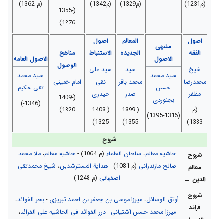
(م1231)
(م1329)
(م1342)
(م 1362)
(1355-
1276)
اصول
المعالم
اصول
منتهی
الفقه
الجدیده
الاستنباط
مناهج
الاصول
الاصول العامه
الوصول
شيخ
سید
سید علی
سید محمد
سید محمد
محمدرضا
محمد باقر
نقی
امام خمینی
حسن
تقی حکیم
مظفر
صدر
حیدری
(1409-
بجنوردی
(1346-)
(م
(1399-
(1403-
1320)
(1395-1316)
1325)
1355)
1383)
شروح
حاشیه معالم
،
سلطان العلماء
(م 1064) -
حاشیه معالم
،
ملا محمد
شروح
صالح مازندرانی
(م 1081) -
هدایة المسترشدین
،
شیخ محمدتقی
معالم
اصفهانی
(م 1248)
الدین ←
شروح
أوثق الوسائل
،
میرزا موسی بن جعفر بن احمد تبریزی
-
بحر الفوائد
،
فرائد
میرزا محمد حسن آشتیانی
-
درر الفوائد فی الحاشیه علی الفرائد
،