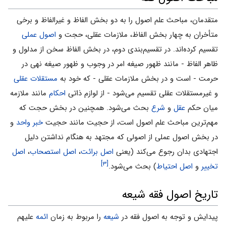
متقدمان، مباحث علم اصول را به دو بخش الفاظ و غیرالفاظ و برخى
متأخران به چهار بخش الفاظ، ملازمات عقلى، حجت و
اصول عملى
تقسیم کرده‌اند. در تقسیم‌بندى دوم، در بخش الفاظ سخن از‌ مدلول و
ظاهر الفاظ - مانند ظهور صیغه امر در وجوب و ظهور صیغه نهى در
حرمت - است و در بخش ملازمات عقلى - که خود به
مستقلات عقلى
و غیرمستقلات عقلى تقسیم مى‌شود - از لوازم ذاتى
احکام
مانند ملازمه
میان حکم
عقل
و
شرع
بحث مى‌شود. همچنین در بخش حجت که
مهم‌ترین مباحث علم اصول است، از حجیت مانند حجیت
خبر واحد
و
در بخش اصول عملى از اصولى که مجتهد به هنگام نداشتن دلیل
اجتهادى بدان رجوع مى‌کند (یعنی
اصل برائت
،
اصل استصحاب
،
اصل
[۳]
تخییر
و
اصل احتیاط
) بحث مى‌شود.
تاریخ اصول فقه شیعه
پیدایش و توجه به اصول فقه در
شیعه
را مربوط به زمان
ائمه
علیهم