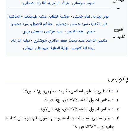
الاصول
آخوند خراسانی
-
فوائد الرضویه
،
آقا رضا همدانی
←
انوار الهدایه
،
امام خمینی
-
حاشیة الکفایه
،
علامه طباطبائی
-
الحاشیة
علی الکفایه
،
سید حسین بروجردی
-
حقائق الاصول
،
سید محسن
شروح
حکیم
-
عنایة الاصول
،
سید مرتضی حسینی یزدی
کفایه ←
منتهی الدرایه
،
سید محمد جعفر جزائری شوشتری
-
نهایة الدرایة
،
آیت الله کمپانی
-
نهایة النهایة
،
میرزا علی ایروانی
پانویس
↑
آشنایی با علوم اسلامی، شهید مطهری، ج۳، ص۱۷.
↑
مظفر، اصول الفقه، ۱۳۷۵ش، ج۱، ص۵.
↑
مظفر، اصول الفقه، ۱۳۷۵ش، ج۱، ص۷و۸.
↑
میر عمادی، سید احمد، ائمه و علم اصول، قم، بوستان کتاب،
چاپ اول، ۱۳۸۴، ص ۱۸