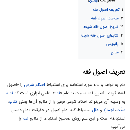
محتویات
۱
تعریف اصول فقه
۲
مباحث اصول فقه
۳
تاریخ اصول فقه شیعه
۴
کتابهای اصول فقه شیعه
۵
پانویس
۶
منابع
تعریف اصول فقه
علم به قواعد و ادله مورد استفاده براى استنباط
احکام شرعی
را «اصول
فقه» گویند. اصول فقه نسبت به علم «
فقه
»، علمى ابزارى است که
فقیه
به وسیله آن مى‌تواند احکام شرعى فرعى را از منابع آن‌ها یعنى
کتاب
،
سنّت
،
اجماع
و
عقل
استنباط کند. علم اصول در حقیقت «علم دستور
استنباط» است و این علم روش صحیح استنباط از منابع
فقه
را
مى‌آموزد.