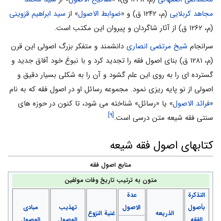
مجاهد کربلایی
(م، ۱۲۴۲ ق) و «
ضوابط الاصول
» از
سید ابراهیم قزوینی
(م، ۱۲۶۲ ق) از آثار شاگردان و پیروان این مکتب است.
سرانجام
شیخ مرتضی انصاری
دانشمند و متفکر بزرگ اصولی این قرن
(م، ۱۲۸۱ ق) بنای اصول فقه را تجدید کرد و با نبوغ خود آفاق جدید و
گسترده ای را به روی این علم گشود و آن را به شکلی بسیار دقیق و
اصولی از نو پایه ریزی نمود. مجموعه رسائل او در اصول فقه که به نام
«
فرائد الاصول
» یا «رسائل» شناخته می شود، تا کنون در حوزه های
[۹]
سنتی فقه شیعه متن درسی است.
کتابهای اصول فقه شیعه
منابع اصول فقه
متون به ترتیب تاریخ وفات مولفین
التذکرة
عدة
بأصول
الاصول
تهذیب
مبادی
الذریعه
غنیة النزوع
الفقه
الوصول
الوصول