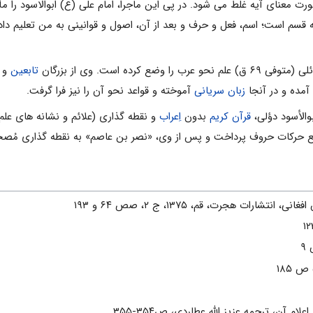
ت معنای آیه غلط می شود. در پی این ماجرا، امام علی (ع) ابوالاسود را مأمو
 قسم است؛ اسم، فعل و حرف و بعد از آن، اصول و قوانینی به من تعلیم داد و س
کرده است. وی از بزرگان
تابعین
و ا
آمده و در آنجا
زبان سریانی
آموخته و قواعد نحو آن را نیز فرا گرفت.
والأسود دؤلی،
قرآن کریم
بدون
اِعراب
و نقطه گذاری (علائم و نشانه های علم 
 وضع حرکات حروف پرداخت و پس از وی، «نصر بن عاصم» به نقطه گذاری مُ
رات هجرت، قم، ۱۳۷۵، ج ۲، صص ۶۴ و ۱۹۳
م آن، ترجمه عزیز الله عطاردی، ص۳۵۴-۳۵۵.