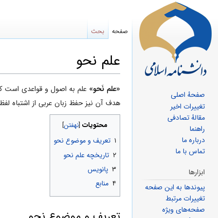
صفحه
بحث
علم نحو
پرش
پرش
«علم نَحو»
علم به اصول و قواعدی است که 
صفحهٔ اصلی
به
به
هدف آن نیز حفظ زبان عربی از اشتباه لف
تغییرات اخیر
ناوبری
جستجو
مقالهٔ تصادفی
محتویات
راهنما
درباره ما
۱
تعریف و موضوع نحو
تماس با ما
۲
تاریخچه علم نحو
۳
پانویس
ابزارها
۴
منابع
پیوندها به این صفحه
تغییرات مرتبط
صفحه‌های ویژه
تعریف و موضوع نحو