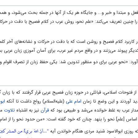
 فعل و مبتدا و خبر و... و جایگاه هر یک از آنها در جمله بحث می‌شود، و ه
 چنین تعریف می‌کند: «علم نحو، روش عرب در کلام فصیح با دقت در حرکات ا
 کاربرد کلام فصیح و روشن است که با دقت در حرکات و نشانه‌های آخر کلمات
کدیگر پیوند می‌زنند و در واقع مردم غیر عرب، برای آسان آموزی زبان عربی بد
ورد: «نحو عربی برای دو منظور تدوین شد: یکی حفظ زبان از تصرف اقوام و م
 فتوحات اسلامی، قبائلی در حوزه زبان فصیح عربی قرار گرفتند که با زبا
پدید آوردند و این وضع تا زمان
امام علی
(علیه‌السلام) رواج داشت تا آنکه
ابو
امدار عرب به غلط خوانده می‌شد و طبیعی بود که
قرآن
نیز به اشتباه
تلاوت
می
 اساس [علم] نحو را بنهد. چنان که خود گفته است: «من حدود نحو را از امام
"...أنّ اللهَ بريءٌ من المشركي
ه روزی ابوالاسود شنید مردی هنگام خواندن آیه