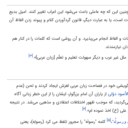
مچنین این که چه عاملی باعث می‌شود این اعراب تغییر کنند. امیل بدیع
ست، یا به عبارت دیگر، قانون گردآوردن کلام و پیوند زدن الفاظ آن
 و الفاظ انجام می‌پذیرد. و آن روشی است که کلمات را در کنار هم
ان نیازمندند.
[۳]
لل غیر عرب و دیگر سهولت تعلیم و تعلّم [زبان عربی]».
ن گویشی خود در فصاحت زبان عربی لغزش ایجاد کردند و لحن (عدم
الأسود دؤلی
از یاران آن امام بزرگوار، ایشان را از این خطر زبانی آگاه
‌گردید، که موجب ظهور اختلافات اعتقادی و مذهبی می‌شد. در نتیجه
[۴]
 علی (ع) اخذ نموده ام».
ن ورسولُه"
[۵]
،
کلمه "رسولَه" را مجرور تلفظ می کرد (رسولِه)، یعنی