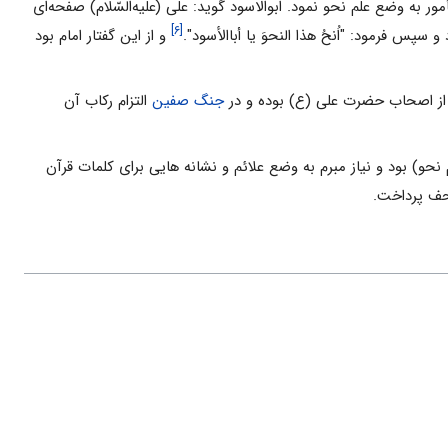
ر به وضع علم نحو نمود. ابوالاسود گوید: علی (علیه‌السّلام) صفحه‌ای
[۶]
پس فرمود: "اُنحُ هذا النحوَ يا أباالأسود".
و از این گفتار امام بود
ز اصحاب حضرت علی (ع) بوده و در
جنگ صفین
التزام رکاب آن
نحو) بود و نیاز مبرم به وضع علائم و نشانه هایى براى کلمات قرآن
صحف پرداخت.