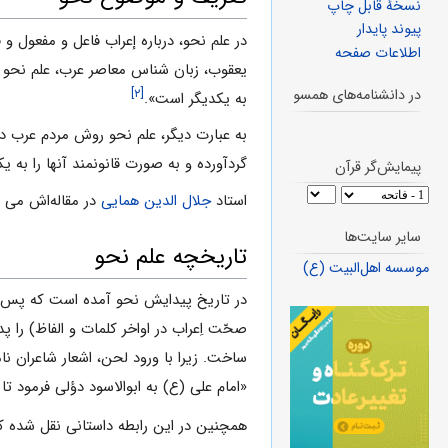
نسخهٔ قابل چاپ
پیوند پایدار
در علم نحو، درباره إعراب فاعل و مفعول و
اطلاعات صفحه
یعقوب، زبان شناس معاصر عرب، علم نحو را
[۲]
در دانشنامه‌های همسو
به یکدیگر است».
به عبارت دیگر، علم نحو روش مردم عرب در
گردآورده و به صورت قانونمند آنها را به ی
پیمایش‌گر قرآن
استاد
جلال الدین همایی
در مقاله‌اش می آ
سایر سایت‌ها
تاریخچه علم نحو
موسسه اهل‌البیت (ع)
در تاریخ پیدایش نحو آمده است که پس از
صحّت اِعراب در اواخر کلمات و الفاظ) را 
ساخت. زیرا با ورود لحن، اشعار شاعران ن
«امام علی (ع) به ابوالاسود دؤلی فرمود تا
همچنین در این رابطه داستانی نقل شده ک