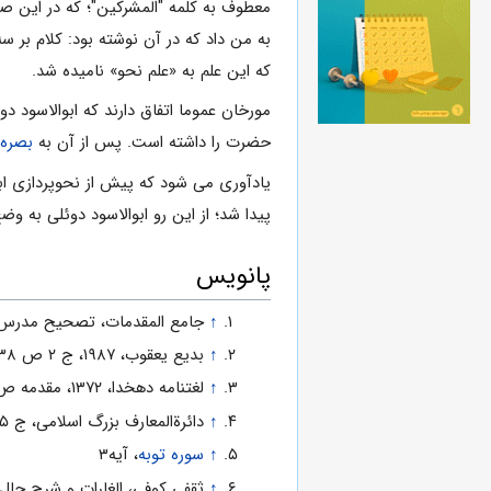
معطوف به کلمه "المشركين"؛ که در این صور
به من داد که در آن نوشته بود: کلام بر سه
که این علم به «علم نحو» نامیده شد.
مورخان عموما اتفاق دارند که ابوالاسود دوئلی (متوفی ۶۹ ق) علم نحو عرب را وضع 
حضرت را داشته است. پس از آن به
بصره
یادآوری می شود که پیش از نحوپردازی اب
پیدا شد؛ از این رو ابوالاسود دوئلی به
پانویس
↑
جامع المقدمات، تصحیح مدرس افغانی، انتشا
↑
بدیع یعقوب، ۱۹۸۷، ج ۲ ص ۱۲۳۸
↑
لغتنامه دهخدا، ۱۳۷۲، مقدمه ص ۹
↑
دائرةالمعارف بزرگ اسلامی، ج ۵ ص ۱۸۵
↑
سوره توبه
، آیه۳
↑
ثقفی کوفی، الغارات و شرح حال اعلا