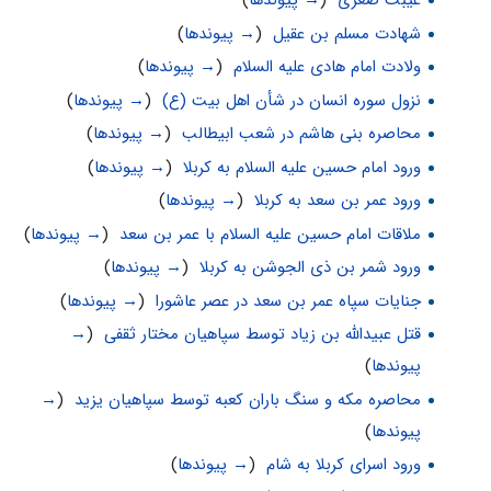
غیبت صغری
‏
(
→ پیوندها
)
شهادت مسلم بن عقیل
‏
(
→ پیوندها
)
ولادت امام هادی علیه السلام
‏
(
→ پیوندها
)
نزول سوره انسان در شأن اهل بیت (ع)
‏
(
→ پیوندها
)
محاصره بنی هاشم در شعب ابیطالب
‏
(
→ پیوندها
)
ورود امام حسین علیه السلام به کربلا
‏
(
→ پیوندها
)
ورود عمر بن سعد به کربلا
‏
(
→ پیوندها
)
ملاقات امام حسین علیه السلام با عمر بن سعد
‏
(
→ پیوندها
)
ورود شمر بن ذی الجوشن به کربلا
‏
(
→ پیوندها
)
جنايات سپاه عمر بن سعد در عصر عاشورا
‏
(
→ پیوندها
)
قتل عبیدالله بن زیاد توسط سپاهیان مختار ثقفی
‏
(
→
پیوندها
)
محاصره مکه و سنگ باران کعبه توسط سپاهیان یزید
‏
(
→
پیوندها
)
ورود اسرای کربلا به شام
‏
(
→ پیوندها
)