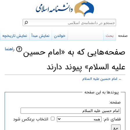
ستجو
صفحه
بحث
خواندن
نمایش مبدأ
نمایش تاریخچه
راهنما
صفحه‌هایی که به «امام حسین
علیه السلام» پیوند دارند
←
امام حسین علیه السلام
پرش
پرش
پیوندها به این صفحه
به
به
صفحه:
ناوبری
جستجو
فضای نام:
انتخاب برعکس شود