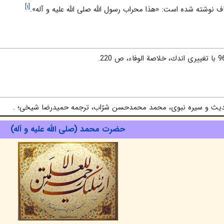
[۱]
 نوشته شده است: «هذا محراب رسول الله صلى الله علیه و آله».
 حدیث و سیره نبوى، محمد محمدحسن شرّاب، ترجمه حمیدرضا شیخی؛ .
حضرت محمد (صلی الله علیه و آله)