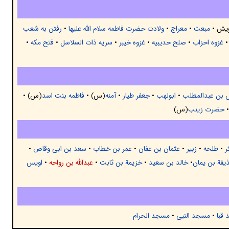
یش •
مبعث
•
معراج
•
ولادت حضرت فاطمه سلام الله علیها
•
رفتن به شعب
غزوه احزاب
•
صلح حدیبیه
•
غزوه خیبر
•
سریه ذات السلاسل
•
فتح مکه
•
 بن عبدالمطلب
•
ابولهب
•
جعفر طیار
•
آمنه
(س) •
فاطمه بنت اسد
(س) •
•
حضرت زینب
(س)
ر
•
طلحه
•
زبیر
•
عثمان بن عفان
•
عمر بن خطاب
•
سعد بن ابی وقاص
•
یفة بن یمان
•
خالد بن سعيد
•
خزیمة بن ثابت
•
عبدالله بن رواحه
•
اویس
قبا
•
مسجد النبی
•
مسجد الحرام