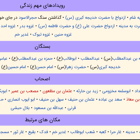
رویدادهای مهم زندگی
به شام
•
ازدواج با حضرت خدیجه کبری (س)
• گذاشتن سنگ
حجرالاسود
در جای خو
ت به مدینه
•
ازدواج حضرت علی (ع) و حضرت فاطمه (س)
•
غزوه بدر
•
غزوه احد
•
غزوه حنین
•
غزوه تبوک
•
غدیر خم
بستگان
ه بن عبدالمطلب
(س) •
عبدالمطلب
•
ابوطالب
(ع) •
حمزه بن عبدالمطلب
(ع) •
عباس
خدیجه کبری
(س) •
حضرت زهرا
(س) •
امام حسن
(ع) •
امام حسین
(ع) 
اصحاب
اد
•
ابوسلمه مخزومی
•
زيد بن حارثه
•
عثمان بن مظعون
•
مصعب بن عمیر
•
ابوبک
ن معاذ
•
سعد بن عباده
•
عثمان بن حنیف
•
سهل بن حنیف
•
ابو ایوب انصاری
•
حذ
قرنی
•
عبدالله بن مسعود
•
بلال حبشی
مکان های مرتبط
•
مدینه
•
غار حرا
•
کعبه
•
شعب ابوطالب
•
غدیر خم
•
فدک
•
بقیع
•
غار ثور
•
مسجد 