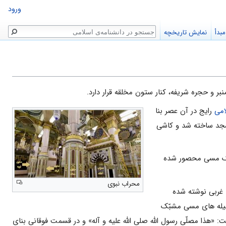
ورود
جستجو
بدأ
نمایش تاریخچه
بر و حجره شریفه، کنار ستون مخلقه قرار دارد.
امى
رایج در آن عصر بنا
مسجد ساخته شد و کاشى
بّک مسى محصور شده
محراب نبوی
ى غربى نوشته شده
 میله هاى مسى مشبّک
ا مصلّى رسول الله صلى الله علیه و آله» و در قسمت فوقانى بناى