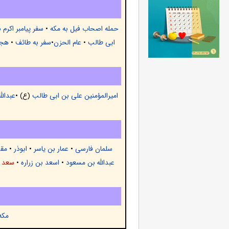
حمله اصحاب فیل به مکه
•
سفر پیامبر اکرم 
ابی طالب
•
عام الحزن
•
سفر به طائف
•
هجر
امیرالمؤمنین علی بن ابی طالب
(ع) •
عبدالل
سلمان فارسی
•
عمار بن یاسر
•
ابوذر
•
مقد
عبدالله بن مسعود
•
اسعد بن زراره
•
سعد ب
مکه