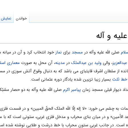
خواندن
نمایش م
ليه و آله
سلام
صلى الله علیه وآله در
مسجد
براى
نماز
خود انتخاب کرد و آن در میانه من
بدالعزیز
، والى
ولید بن عبدالملک
در
مدینه
، آن محل به صورت
معمارى اسل
ى مانده از سلطان اشرف قایتباى مى باشد که به دنبال وقوع آتش سوزى در 
خط ثلث
بسیار زیبا تزیین شده یادگار دوره عثمانى است.
داد دیوار قبلى مسجد زمان
پیامبر اکرم
صلى الله علیه وآله به دو حصار مش
 به چشم مى خورد: «لا إله إلّا اللّه الملک الحقّ المبین» و در قسمت فلز
الوعد الأمین» و در میان بناى محراب و مدخل فلزى غربى، ستونى است که با
ست. در جانب غربى ستون محراب با خط درشت و طلایى نوشته شده است: «هذ