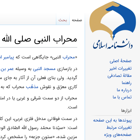
صفحه
بحث
محراب النبى صلى الله ع
پرش
پرش
«
محراب
النبی» جایگاهى است که
پیامبر ا
صفحهٔ اصلی
به
به
تغییرات اخیر
در بازسازى
مسجد النبى
به وسیله
عمر بن ع
ناوبری
جستجو
مقالهٔ تصادفی
گردید. ولى بناى فعلى آن از آثار به جا
راهنما
کارى معرّق و نقوش
مذهّب
محراب که به
درباره ما
تماس با ما
محراب از دو سمت شرقى و غربى یا در امت
است.
ابزارها
در سمت فوقانى مدخل فلزى غربى، این کلمات
پیوندها به این صفحه
است: «سیّدنا محمّد رسول اللّه الصّادق 
تغییرات مرتبط
صفحه‌های ویژه
مزین شده، «ستون جزعه» را مشخص کرده ا