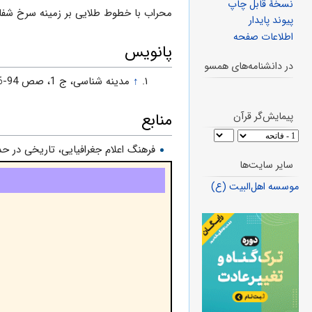
نسخهٔ قابل چاپ
محراب با خطوط طلایى بر زمینه سرخ شفاف
پیوند پایدار
اطلاعات صفحه
پانویس
در دانشنامه‌های همسو
↑
مدینه شناسى، ج 1، صص 94-96 با تغییرى اندك، خلاصة الوفاء، ص 220.
پیمایش‌گر قرآن
منابع
فرهنگ اعلام جغرافیایى، تاریخى در
سایر سایت‌ها
موسسه اهل‌البیت (ع)