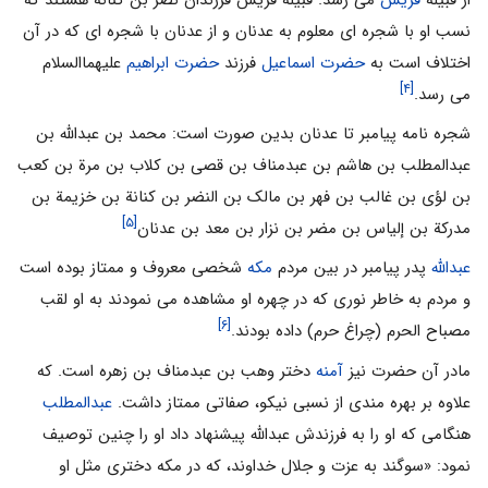
نسب او با شجره ای معلوم به عدنان و از عدنان با شجره ای که در آن
اختلاف است به
حضرت اسماعیل
فرزند
حضرت ابراهیم
علیهماالسلام
[۴]
می رسد.
شجره نامه پیامبر تا عدنان بدین صورت است: محمد بن عبداللّه بن
عبدالمطلب بن هاشم بن عبدمناف بن قصی بن کلاب بن مرة بن کعب
بن لؤی بن غالب بن فهر بن مالک بن النضر بن کنانة بن خزیمة بن
[۵]
مدرکة بن إلیاس بن مضر بن نزار بن معد بن عدنان
عبدالله
پدر پیامبر در بین مردم
مکه
شخصی معروف و ممتاز بوده است
و مردم به خاطر نوری که در چهره او مشاهده می نمودند به او لقب
[۶]
مصباح الحرم (چراغ حرم) داده بودند.
مادر آن حضرت نیز
آمنه
دختر وهب بن عبدمناف بن زهره است. که
علاوه بر بهره مندی از نسبی نیکو، صفاتی ممتاز داشت.
عبدالمطلب
هنگامی که او را به فرزندش عبدالله پیشنهاد داد او را چنین توصیف
نمود: «سوگند به عزت و جلال خداوند، که در مکه دختری مثل او