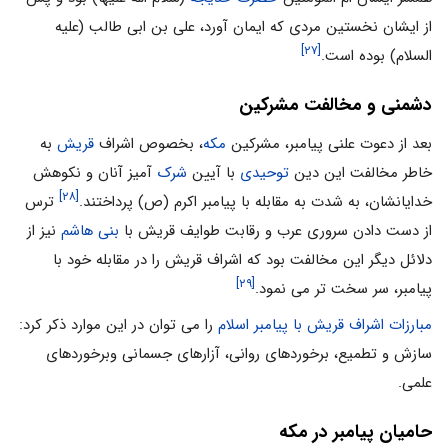
از ایشان نخستین مردی که ایمان آورد، علی بن ابی طالب (علیه
[۲۷]
السلام) بوده است.
دشمنی و مخالفت مشرکین
بعد از دعوت علنی پیامبر، مشرکین
مکه
، بخصوص اشراف
قریش
به
خاطر مخالفت این دین
توحیدی
با آیین
شرک
آمیز آنان و نکوهش
[۲۸]
خدایانشان، به شدت به مقابله با پیامبر اکرم (ص) پرداختند.
ترس
از دست دادن سروری عرب و رقابت طوایف قریش با
بنی هاشم
نیز از
دلائل دیگر این مخالفت بود که اشراف قریش را در مقابله خود با
[۲۹]
پیامبر، سر سخت تر می نمود.
مبارزات اشراف قریش با پیامبر اسلام
را می توان در این موارد ذکر کرد:
سازش و تطمیع، برخوردهای روانی، آزارهای جسمانی وبرخوردهای
علمی.
حامیان پیامبر در مکه