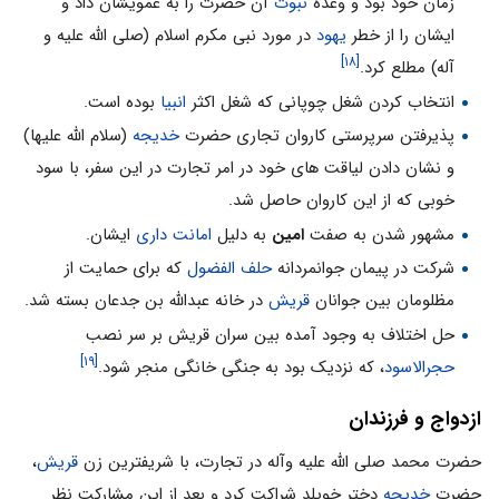
زمان خود بود و وعده
نبوت
آن حضرت را به عمویشان داد و
ایشان را از خطر
یهود
در مورد نبی مکرم اسلام (صلی الله علیه و
[۱۸]
آله) مطلع کرد.
انتخاب کردن شغل چوپانی که شغل اکثر
انبیا
بوده است.
پذیرفتن سرپرستی کاروان تجاری حضرت
خدیجه
(سلام الله علیها)
و نشان دادن لیاقت های خود در امر تجارت در این سفر، با سود
خوبی که از این کاروان حاصل شد.
مشهور شدن به صفت
امین
به دلیل
امانت داری
ایشان.
شرکت در پیمان جوانمردانه
حلف الفضول
که برای حمایت از
مظلومان بین جوانان
قریش
در خانه عبدالله بن جدعان بسته شد.
حل اختلاف به وجود آمده بین سران قریش بر سر نصب
[۱۹]
حجرالاسود
، که نزدیک بود به جنگی خانگی منجر شود.
ازدواج و فرزندان
حضرت محمد صلی الله علیه وآله در تجارت، با شریفترین زن
قریش
،
حضرت
خدیجه
دختر خویلد شراکت کرد و بعد از این مشارکت نظر