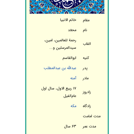
خاتم الانبیا
مقام
نام
محمّد
رحمة للعالمین، امین،
القاب
سیدالمرسلین و...
کنیه
ابوالقاسم
پدر
عبدالله بن عبدالمطلب
مادر
آمنه
۱۷ ربیع الاول، سال اول
زادروز
عام‌الفیل
زادگاه
مکه
مدت امامت
مدت عمر
۶۳ سال