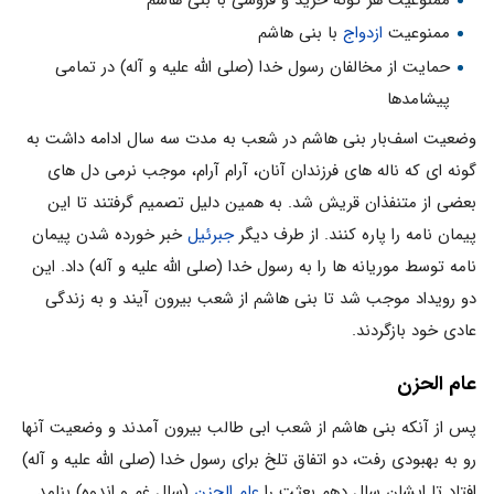
ممنوعیت
ازدواج
با بنی هاشم
حمایت از مخالفان رسول خدا (صلی الله علیه و آله) در تمامی
پیشامدها
وضعیت اسف‌بار بنی هاشم در شعب به مدت سه سال ادامه داشت به
گونه ای که ناله های فرزندان آنان، آرام آرام، موجب نرمی دل های
بعضی از متنفذان قریش شد. به همین دلیل تصمیم گرفتند تا این
پیمان نامه را پاره کنند. از طرف دیگر
جبرئیل
خبر خورده شدن پیمان
نامه توسط موریانه ها را به رسول خدا (صلی الله علیه و آله) داد. این
دو رویداد موجب شد تا بنی هاشم از شعب بیرون آیند و به زندگی
عادی خود بازگردند.
عام الحزن
پس از آنکه بنی هاشم از شعب ابی طالب بیرون آمدند و وضعیت آنها
رو به بهبودی رفت، دو اتفاق تلخ برای رسول خدا (صلی الله علیه و آله)
افتاد تا ایشان سال دهم بعثت را
عام الحزن
(سال غم و اندوه) بنامد.