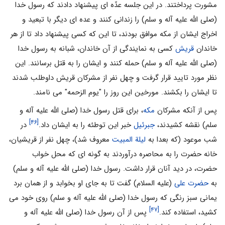
مشورت پرداختند. در این جلسه عدّه ای پیشنهاد دادند که رسول خدا
(صلی الله علیه آله و سلم) را زندانی کنند و عده ای دیگر با تبعید و
اخراج ایشان از مکه موافق بودند، تا این که کسی پیشنهاد داد تا از هر
خاندان
قریش
کسی به نمایندگی از آن خاندان، شبانه به رسول خدا
(صلی الله علیه آله و سلم) حمله کنند و ایشان را به قتل برسانند. این
نظر مورد تایید قرار گرفت و چهل نفر از مشرکان قریش داوطلب شدند
تا ایشان را بکشند. مورخین این روز را "یوم الزحمه" می نامند.
پس از آنکه مشرکان
مکه
، برای قتل رسول خدا (صلی الله علیه آله و
[۴۶]
سلم) نقشه کشیدند،
جبرئیل
خبر این توطئه را به ایشان داد.
در
شب موعود (که بعدا به
لیلة المبیت
معروف شد)، چهل نفر از قریشیان،
خانه حضرت را به محاصره درآوردند به گونه ای که محل خواب
حضرت، در دید آنان قرار داشت. رسول خدا (صلی الله علیه آله و سلم)
به
حضرت علی
(علیه السلام) گفت تا به جای او بخوابد و از همان برد
یمانی سبز رنگی که رسول خدا (صلی الله علیه آله و سلم) روی خود می
[۴۷]
کشید، استفاده کند.
پس از آن رسول خدا (صلی الله علیه آله و