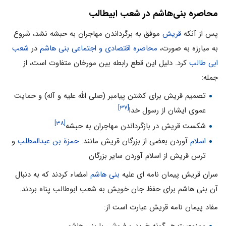
محاصره بنی‌هاشم در شعب ابیطالب
پس از آنکه
قریش
موفق به برگرداندن مهاجران به حبشه نشد، شروع
به مبارزه به صورت،
محاصره اقتصادی و اجتماعی بنی هاشم
در
شعب
ابی طالب
کرد. دلیل این قطع رابطه بین مورخان متفاوت است، از
جمله:
تصمیم قریش برای کشتن پیامبر (صلی الله علیه و آله) و حمایت
[۳۷]
عموی ایشان از رسول خدا
[۳۸]
شکست قریش در بازگرداندن مهاجران به حبشه
اسلام
آوردن بعضی از بزرگان قریش مانند:
حمزة بن عبدالمطلب
و
ترس قریش از اسلام آوردن سایر بزرگان
سران قریش پیمان نامه ای علیه
بنی هاشم
امضاء کردند که به دنبال
آن بنی هاشم برای حفظ جان خویش به شعب ابوطالب پناه بردند.
مفاد پیمان نامه قریش عبارت است از:
ممنوعیت هر گونه خرید و فروشی با بنی هاشم