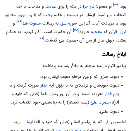
[۲۳]
بود.
او معمولا
غار حرا
در
مکه
را برای
عبادت
و مناجات با
خدا
انتخاب می نمود. ایشان در بیست و هفتم
رجب
که با روز
نوروز
مطابق
[۲۴]
بود، با دریافت
آیات
آغازین
سوره علق
به رسالت
مبعوث
شد
و
[۲۵]
نزول قرآن
که
معجزه
جاوید
آن حضرت است، آغاز گردید. به هنگام
[۲۶]
بعثت، چهل سال از سن آن حضرت می گذشت.
ابلاغ رسالت
پیامبر اکرم در سه مرحله به ابلاغ رسالت پرداخت:
دعوت سرّی که اولین مرحله دعوت ایشان بود.
دعوت خویشان و نزدیکان که با نزول
آیه انذار
صورت گرفت و به
یوم الدار
معروف است. و در آن روز رسول خدا (صلی الله علیه و
آله)،
حضرت علی
(علیه السلام) را به جانشینی خود انتخاب کرد.
دعوت علنی.
نخستین زنی که به پیامبر اسلام (صلی الله علیه و آله)
ایمان
آورد،
همسر ایشان ام المؤمنین
حضرت خدیجه
(سلام الله علیها) بود و پس