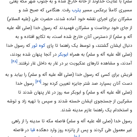
سلم) با عنایت خداوند از خانه خارج شده و به جنوب شهر مکه یعنی
مسیری کاملاً برعکس مسیر
یثرب
رفت. هنگامی که صبح شد و
مشرکان برای اجرای نقشه خود آماده شدند، حضرت علی (علیه السلام)
از جای خود برخاست و مشرکان فهمیدند که رسول خدا (صلی الله علیه
آله و سلم) از دسترس آنان خارج شده است، به تکاپو افتاده و به
دنبال ایشان گشتند، و توسط یک راهنما تا پای
کوه ثور
که رسول خدا
(صلی الله علیه آله و سلم) به همراه
ابوبکر
در آنجا پنهان شده بودند،
[۴۸]
آمدند، و مشاهده تارهای عنکبوبت بر در غار به داخل غار نرفتند.
قریش برای کسی که رسول خدا (صلی الله علیه آله و سلم) را بیابد و به
[۴۹]
دست آنان بسپارد صد شتر جایزه تعیین کرده بود.
رسول خدا
(صلی الله علیه آله و سلم) و ابوبکر سه روز در غار پنهان شدند تا
مشرکین از جستجوی ایشان خسته شدند و سپس با تهیه زاد و توشه
و استخدام یک راهنما عازم مدینه شدند.
رسول خدا (صلی الله علیه آله و سلم) فاصله مکه تا مدینه را از راهی
غیر معمول طی کردند و پس از پانزده روز وارد دهکده
قبا
در فاصله