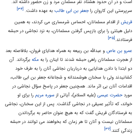
است و در آن حدود هشتاد نفر مسلمان مرد و زن حضور داشته اند.
[۳۴]
سرپرستی این کاروان را
جعفر بن ابی طالب
به عهده داشت.
قریش
از اقدام مسلمانان، احساس شرمساری می کردند، به همین
دلیل هیئتی را برای بازپس گرفتن مسلمانان، به نزد نجاشی در حبشه
[۳۵]
فرستادند.
عمرو بن عاص
و عبدالله بن ربیعه به همراه هدایای فروان، بلافاصله بعد
از هجرت مسلمانان راهی حبشه شدند تا اینان را به
مکه
برگرداند. آن
دو ابتدا با دادن هدایایی به درباریان نجاشی آنان را به طرف خود
کشانیدند ولی با سخنان هوشمندانه و شجاعانه جعفر بن ابی طالب،
اقدامات آنان بی اثر ماند. همچنین جعفر در پاسخ سؤال نجاشی در
مورد
حضرت عیسی
(علیه السلام)، آیاتی از
سوره مریم
را برای او
خواند، که تأثیر عمیقی در نجاشی گذاشت. پس از این سخنان، نجاشی
به فرستادگان قریش گفت که به هیچ عنوان حاضر به برگرداندن
مسلمانان نیست و آنان تا هر زمان که بخواهند می توانند در حبشه
[۳۶]
زندگی کنند.