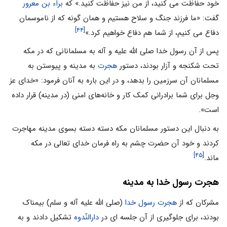
خود حفاظت می کنید، از من نیز حفاظت کنید.» که
براء بن معرور
گفت: «ما فرزند جنگ و سلاح هستیم و همان گونه که از ناموسمان
[۴۴]
دفاع می کنیم، از شما هم دفاع خواهیم کرد.»
پس از آن رسول خدا صلى الله علیه و آله به مسلمانانى که در مکه
تحت شکنجه و آزار بودند، دستور
هجرت
به مدینه و پیوستن به
مسلمانان آن سرزمین را بدهد، و در این باره به آنان فرمود: «خداى عز
وجل براى شما برادرانى کمک کار و خانه‌هاى امنى (در مدینه) قرار داده
است».
به دنبال این دستور مسلمانان مکه دسته دسته بسوى مدینه مهاجرت
کردند و خود آن حضرت چشم به راه فرمان خداى تعالى در مکه
[۴۵]
ماند.
هجرت رسول خدا به مدینه
مشرکان که از
هجرت رسول خدا
(صلی الله علیه آله و سلم) بیمناک
بودند، برای جلوگیری از آن جلسه ای در
دارالنّدوه
تشکیل دادند و به