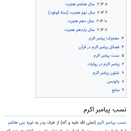
۲.۱۴.۸
سال هشتم هجرت
۲.۱۴.۹
سال نهم هجرت (سنة الوفود)
۲.۱۴.۱۰
سال دهم هجرت
۲.۱۴.۱۱
سال یازدهم هجرت
۳
معجزات پیامبر اکرم
۴
فضائل پیامبر اکرم در قرآن
۵
سنت پیامبر اکرم
۶
پیامبر اکرم در روایات
۷
شئون پیامبر اکرم
۸
پانویس
۹
منابع
نسب پیامبر اکرم
نسب پیامبر اکرم
(صلی الله علیه و آله) از طرف پدر به تیره
بنی هاشم
از قبیله
قریش
می رسد. قبیله قریش فرزندان نضر بن کنانه هستند که