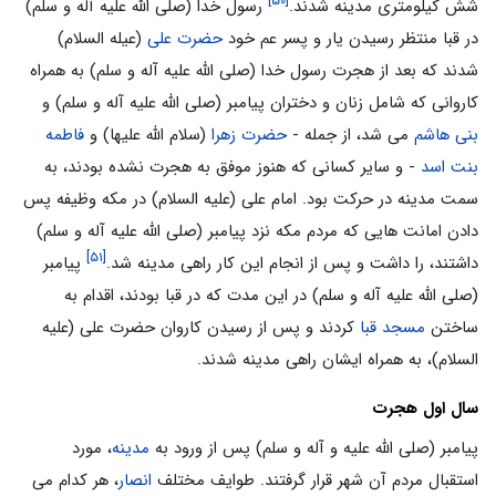
[۵۰]
شش کیلومتری مدینه شدند.
رسول خدا (صلی الله علیه آله و سلم)
در قبا منتظر رسیدن یار و پسر عم خود
حضرت علی
(عیله السلام)
شدند که بعد از هجرت رسول خدا (صلی الله علیه آله و سلم) به همراه
کاروانی که شامل زنان و دختران پیامبر (صلی الله علیه آله و سلم) و
بنی هاشم
می شد، از جمله -
حضرت زهرا
(سلام الله علیها) و
فاطمه
بنت اسد
- و سایر کسانی که هنوز موفق به هجرت نشده بودند، به
سمت مدینه در حرکت بود. امام علی (علیه السلام) در مکه وظیفه پس
دادن امانت هایی که مردم مکه نزد پیامبر (صلی الله علیه آله و سلم)
[۵۱]
داشتند، را داشت و پس از انجام این کار راهی مدینه شد.
پیامبر
(صلی الله علیه آله و سلم) در این مدت که در قبا بودند، اقدام به
ساختن
مسجد قبا
کردند و پس از رسیدن کاروان حضرت علی (علیه
السلام)، به همراه ایشان راهی مدینه شدند.
سال اول هجرت
پیامبر (صلى الله علیه و آله و سلم) پس از ورود به
مدینه
، مورد
استقبال مردم آن شهر قرار گرفتند. طوایف مختلف
انصار
، هر کدام می