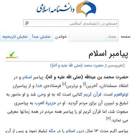
ستجو
صفحه
بحث
خواندن
نمایش مبدأ
نمایش تاریخچه
پیامبر اسلام
(تغییرمسیر از
حضرت محمد (صلی الله علیه و آله)
)
پرش
پرش
حضرت محمد بن عبدالله (صلی الله علیه و آله)
، پیامبر
اسلام
و در
[۲]
[۱]
به
به
اعتقاد مسلمانان، آخرین
و برترین
فرستاده‌ی
خدا
و از پیامبران
ناوبری
جستجو
اولوالعزم
است.
قرآن کریم
کتابی است که به او
وحی
شد و او مامور به
تبلیغ و تبیین آن برای مردم گردید. او در
جزیرة العرب
به پیامبری
مبعوث شد، اما قرآن کریم او را پیامبر همه مردم در همه زمانها معرفی
[۳]
می نماید.
پیامبر اکرم مدت ۱۳ سال
دین اسلام
را در
مکه
تبلیغ نمود و پس از آن،