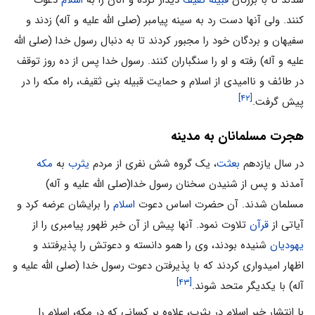
شدند تا با بزرگان
قبیله ثقیف
دیدار کرده و آنان را به
اسلام
دعوت
کنند. ولی آنها دست رد به سینه پیامبر (صلی الله علیه و آله) زدند و
سفیهان و بردگان خود را مجبور کردند تا به دنبال رسول خدا (صلی الله
علیه و آله) رفته و او را سنگباران کنند. رسول خدا پس از ده روز توقف
در طائف و ناامیدی از اسلام و حمایت قبیله بنی ثقیف، راه مکه را در
[۴۲]
پیش گرفت.
هجرت مسلمانان به مدینه
در سال یازدهم
بعثت
، یک گروه شش نفری از مردم
یثرب
به
مکه
آمدند و پس از شنیدن سخنان رسول خدا(صلی الله علیه و آله)
مسلمان شدند. آن حضرت اساس دعوت
اسلام
را برایشان عرضه کرد و
آیاتی از
قرآن
تلاوت نمود. آنها پیش از آن خبر ظهور پیامبری را از
یهودیان
شنیده بودند، وی را همو دانسته و دعوتش را پذیرفتند و
اظهار امیدواری کردند که با پذیرفتن دعوت رسول خدا (صلی الله علیه و
[۴۳]
آله) با یکدیگر متحد شوند.
با انتشار خبر اسلام در یثرب، علاوه بر کسانی که در مکه، اسلام را