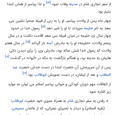
[۱۳]
از سفر تجاری شام در
مدینه
وفات نمود.
و لذا پیامبر از همان ابتدا
یتیم بود.
چهار ماه پس از ولادت پیامبر، او را به زنی از قبیله صحرا نشین بنی
[۱۴]
سعد به نام
حلیمه
سپردند تا او را شیر دهد.
رسول خدا در حدود
چهار سال نزد حلیمه در میان قبیله بنى سعد اقامت داشت و در سال
[۱۵]
پنجم ولادت، «حلیمه» او را به مادرش
آمنه
باز گرداند.
در سال هفتم
ولادت که رسول خدا شش ساله بود، مادرش وى را براى‏ دیدن دائى
[۱۶]
‏هایش به مدینه برد، و هنگام بازگشت به مکه در «أبواء» در گذشت‏.
پس از آن سرپرستی آن حضرت ابتدا در دست جدش حضرت
عبد
[۱۷]
المطلب
و بعد از ایشان، در دست عمویش
ابوطالب
بود.
از اتفاقات مهم دوران کودکی و جوانی پیامبر اسلام می توان به موارد
زیر اشاره نمود:
رفتن به سفر تجاری
شام
به همراه عموی خود حضرت
ابوطالب
(علیه السلام) و دیدار با بُحیرای نصرانی، که از عالمان
مسیحی