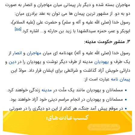
مهاجران بسته شده و دیگر بار پیمانی میان مهاجران و انصار به صورت
دو به دو. از مشهور ترین پیمان ها می توان به عقد برادری میان:
رسول خدا (صلى الله علیه و آله و سلم) و حضرت علی (علیه السلام)،
[۵۵]
ابوبکر و عمر، حمزه سیدالشهدا با زید بن حارثه و... اشاره کرد.
۳. منشور حکومت مدینه:
رسول خدا (صلی الله علیه و آله) عهدنامه ای میان
مهاجران
و
انصار
از
یک طرف و
یهودیان
مدینه از طرف دیگر نوشت و یهودیان را در
دین
و
دارائی خویش آزاد گذاشت و شرائطی برای ایشان قرار داد. موادّ این
پیمان نامه
عبارت است از:
مسلمانان و یهودیان مانند یک ملّت در
مدینه
زندگی خواهند کرد.
مسلمانان و یهودیان در انجام مراسم دینی خود آزاد خواهند بود.
در موقع پیش آمد جنگ، هر کدام از این دو دیگری را در صورتی
که متجاوز نباشد، علیه دشمن کمک خواهد داد.
هر گاه مدینه مورد حمله و تاخت و تاز دشمن قرار گیرد، هر دو با