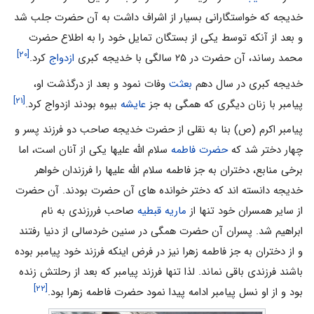
خدیجه که خواستگارانی بسیار از اشراف داشت به آن حضرت جلب شد
و بعد از آنکه توسط یکی از بستگان تمایل خود را به اطلاع حضرت
[۲۰]
محمد رساند، آن حضرت در ۲۵ سالگی با خدیجه کبری
ازدواج
کرد.
خدیجه کبری در سال دهم
بعثت
وفات نمود و بعد از درگذشت او،
[۲۱]
پیامبر با زنان دیگری که همگی به جز
عایشه
بیوه بودند ازدواج کرد.
پیامبر اکرم (ص) بنا به نقلی از حضرت خدیجه صاحب دو فرزند پسر و
چهار دختر شد که
حضرت فاطمه
سلام الله علیها یکی از آنان است، اما
برخی منابع، دختران به جز فاطمه سلام الله علیها را فرزندان خواهر
خدیجه دانسته اند که دختر خوانده های آن حضرت بودند. آن حضرت
از سایر همسران خود تنها از
ماریه قبطیه
صاحب فررزندی به نام
ابراهیم شد. پسران آن حضرت همگی در سنین خردسالی از دنیا رفتند
و از دختران به جز فاطمه زهرا نیز در فرض اینکه فرزند خود پیامبر بوده
باشند فرزندی باقی نماند. لذا تنها فرزند پیامبر که بعد از رحلتش زنده
[۲۲]
بود و از او نسل پیامبر ادامه پیدا نمود حضرت فاطمه زهرا بود.