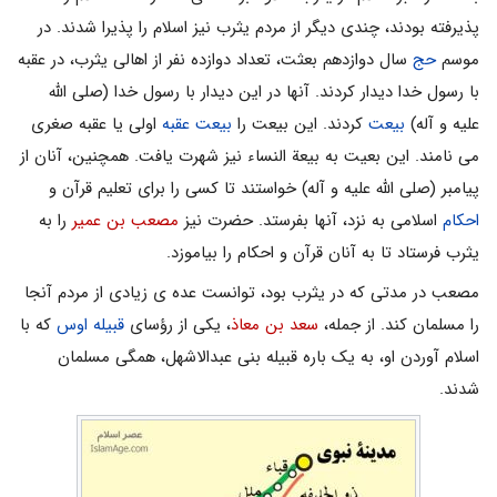
پذیرفته بودند، چندی دیگر از مردم یثرب نیز اسلام را پذیرا شدند. در
موسم
حج
سال دوازدهم بعثت، تعداد دوازده نفر از اهالی یثرب، در عقبه
با رسول خدا دیدار کردند. آنها در این دیدار با رسول خدا (صلی الله
علیه و آله)
بیعت
کردند. این بیعت را
بیعت عقبه
اولی یا عقبه صغری
می نامند. این بعیت به بیعة النساء نیز شهرت یافت. همچنین، آنان از
پیامبر (صلی الله علیه و آله) خواستند تا کسی را برای تعلیم قرآن و
احکام
اسلامی به نزد، آنها بفرستد. حضرت نیز
مصعب بن عمیر
را به
یثرب فرستاد تا به آنان قرآن و احکام را بیاموزد.
مصعب در مدتی که در یثرب بود، توانست عده ی زیادی از مردم آنجا
را مسلمان کند. از جمله،
سعد بن معاذ
، یکی از رؤسای
قبیله اوس
که با
اسلام آوردن او، به یک باره قبیله بنی عبدالاشهل، همگی مسلمان
شدند.