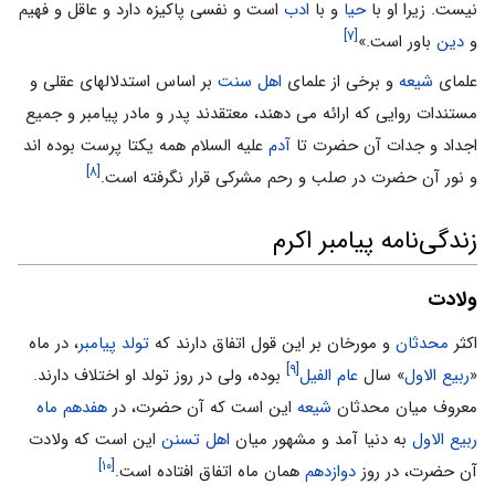
نیست. زیرا او با
حیا
و با
ادب
است و نفسی پاکیزه دارد و عاقل و فهیم
[۷]
و
دین
باور است.»
علمای
شیعه
و برخى از علمای
اهل‏ سنت
بر اساس استدلالهای عقلی و
مستندات روایی که ارائه می دهند، معتقدند پدر و مادر پیامبر و جمیع
اجداد و جدات آن حضرت تا
آدم
علیه السلام همه یکتا پرست بوده اند
[۸]
و نور آن حضرت در صلب و رحم مشرکى قرار نگرفته است.
زندگی‌نامه پیامبر اکرم
ولادت
اکثر
محدثان
و مورخان بر این قول اتفاق دارند که
تولد پیامبر
، در ماه
[۹]
«
ربیع الاول
» سال
عام الفیل
بوده، ولى در روز تولد او اختلاف دارند.
معروف میان محدثان
شیعه
این است که آن حضرت، در
هفدهم ماه
ربیع الاول
به دنیا آمد و مشهور میان
اهل تسنن
این است که ولادت
[۱۰]
آن حضرت، در روز
دوازدهم
همان ماه اتفاق افتاده است.