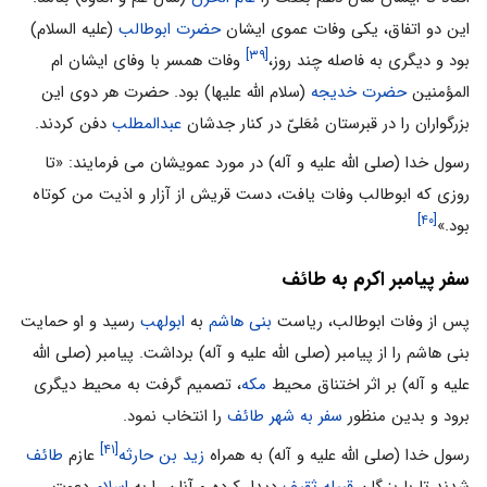
این دو اتفاق، یکی وفات عموی ایشان
حضرت ابوطالب
(علیه السلام)
[۳۹]
بود و دیگری به فاصله چند روز،
وفات همسر با وفای ایشان ام
المؤمنین
حضرت خدیجه
(سلام الله علیها) بود. حضرت هر دوی این
بزرگواران را در قبرستان مُعَلیّ در کنار جدشان
عبدالمطلب
دفن کردند.
رسول خدا (صلی الله علیه و آله) در مورد عمویشان می فرمایند: «تا
روزی که ابوطالب وفات یافت، دست قریش از آزار و اذیت من کوتاه
[۴۰]
بود.»
سفر پیامبر اکرم به طائف
پس از وفات ابوطالب، ریاست
بنی هاشم
به
ابولهب
رسید و او حمایت
بنی هاشم را از پیامبر (صلی الله علیه و آله) برداشت. پیامبر (صلی الله
علیه و آله) بر اثر اختناق محیط
مکه
، تصمیم گرفت به محیط دیگری
برود و بدین منظور
سفر به شهر طائف
را انتخاب نمود.
[۴۱]
رسول خدا (صلی الله علیه و آله) به همراه
زید بن حارثه
عازم
طائف