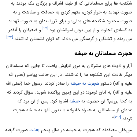
شکنجه ها برای مسلمانانی که از طبقه اشراف و بزرگان مکه بودند به
صورت تهدید به خوار کردن، متهم کردن به حماقت و سفاهت و به
صورت محدود شکنجه های بدنی؛ و برای ثروتمندان به صورت تهدید
[۳۱]
به کسادی تجارت و از بین بردن اموالشان بود.
و ضعیفان را آنقدر
[۳۲]
می زدند و تشنگی و گرسنگی می دادند که توان نشستن نداشتند.
هجرت مسلمانان به حبشه
آزار و اذیت های مشرکان به مرور افزایش یافت، تا جایی که مسلمانان
دیگر طاقت این شکنجه ها را نداشتند. در این حالت پیامبر (صلی الله
علیه و آله) دستور
هجرت به حبشه
را صادر کردند. رسول خدا (صلی الله
علیه و آله) به آنان فرمود: در این زمین پراکنده شوید. سؤال کردند که
به کجا برویم؟ آن حضرت به
حبشه
اشاره کرد. پس از آن بود که
عده‌ای از مسلمانان به همراه خانواده یا بدون آنها به حبشه هجرت
[۳۳]
کردند.
“
مورخان معتقدند که هجرت به حبشه در سال پنجم
بعثت
صورت گرفته