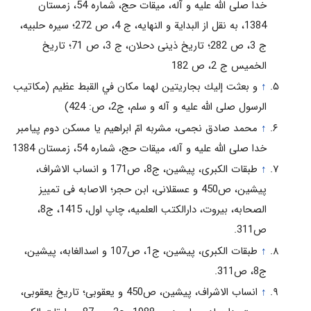
خدا صلی الله علیه و آله‌، میقات حج، شماره 54، زمستان
1384، به نقل از البدایة و النهایه، ج 4، ص 272؛ سیره حلبیه،
ج 3، ص 282؛ تاریخ ذینی دحلان، ج 3، ص 71؛ تاریخ
الخمیس ج 2، ص 182
↑
و بعثت إليك بجاريتين لهما مكان في القبط عظيم‏ (مكاتيب
الرسول صلى الله عليه و آله و سلم، ج‏2، ص: 424)
↑
محمد صادق نجمی، مشربه امّ ابراهیم یا مسکن دوم پیامبر
خدا صلی الله علیه و آله‌، میقات حج، شماره 54، زمستان 1384
↑
طبقات الکبری، پیشین، ج8، ص171 و انساب الاشراف،
پیشین، ص450 و عسقلانی، ابن حجر؛ الاصابه فی تمییز
الصحابه، بیروت، دارالکتب العلمیه، چاپ اول، 1415، ج8،
ص311.
↑
طبقات الکبری، پیشین، ج1، ص107 و اسدالغابه، پیشین،
ج8، ص311.
↑
انساب الاشراف، پیشین، ص450 و یعقوبی؛ تاریخ یعقوبی،