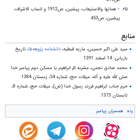
↑
همانها والاستیعاب، پیشین، ص1912 و انساب الاشراف،
پیشین، ص453.
منابع
سید علی اکبر حسینی، ماریه قبطیه،
دانشنامه پژوهه
، تاریخ
بازیابی: 14 اسفند 1391.
محمد صادق نجمی، مشربه امّ ابراهیم یا مسکن دوم پیامبر خدا
صلی الله علیه و آله‌، میقات حج، شماره 54، زمستان 1384.
حرم جناب ابراهیم فرزند رسول خدا (ص)، میقات حج، شماره 8،
تابستان 1373.
رده
:
همسران پیامبر