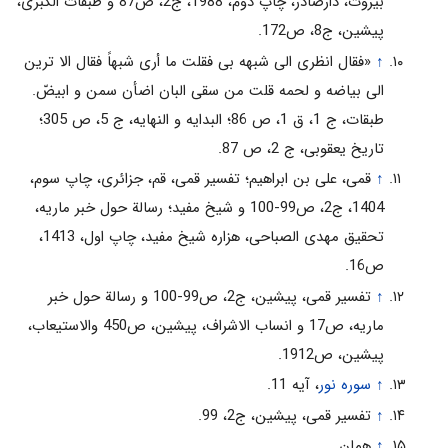
بیروت، دارصادر، چاپ دوم، 1988، ج2، ص87 و طبقات الکبری،
پیشین، ج8، ص172.
↑
«فقال انظری الی شبهه بی فقلت ما أری شبهاً فقال الا ترین
الی بیاضه و لحمه قلت من سقی البان اضأن سمن و ابیضّ.
طبقات، ج 1، ق 1، ص 86؛ البدایه و النهایه، ج 5، ص 305؛
تاریخ یعقوبی، ج 2، ص 87.
↑
قمی، علی بن ابراهیم؛ تفسیر قمی، قم، جزائری، چاپ سوم،
1404، ج2، ص99-100 و شیخ مفید؛ رسالة حول خبر ماریه،
تحقیق مهدی الصباحی، هزاره شیخ مفید، چاپ اول، 1413،
ص16.
↑
تفسیر قمی، پیشین، ج2، ص99-100 و رسالة حول خبر
ماریه، ص17 و انساب الاشراف، پیشین، ص450 والاستیعاب،
پیشین، ص1912.
↑
سوره نور
، آیه 11.
↑
تفسیر قمی، پیشین، ج2، 99.
↑
همان.