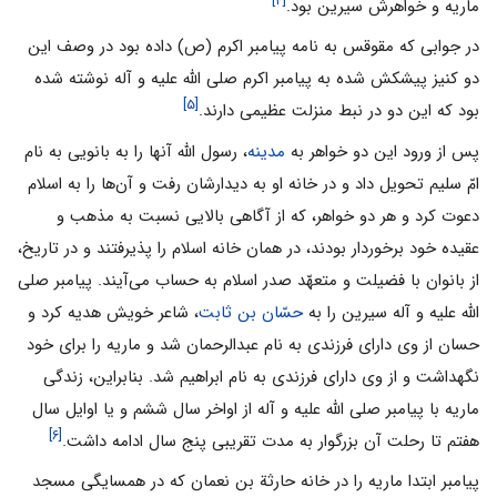
[۴]
ماریه و خواهرش سیرین بود.
در جوابی که مقوقس به نامه پیامبر اکرم (ص) داده بود در وصف این
دو کنیز پیشکش شده به پیامبر اکرم صلی الله علیه و آله نوشته شده
[۵]
بود که این دو در نبط منزلت عظیمی دارند.
پس از ورود این دو خواهر به
مدینه
، رسول اللَّه آنها را به بانویی به نام
امّ سلیم تحویل داد و در خانه او به دیدارشان رفت و آن‌ها را به اسلام
دعوت کرد و هر دو خواهر، که از آگاهی بالایی نسبت به مذهب و
عقیده خود برخوردار بودند، در همان خانه اسلام را پذیرفتند و در تاریخ،
از بانوان با فضیلت و متعهّد صدر اسلام به حساب می‌آیند. پیامبر صلی
الله علیه و آله سیرین را به
حسّان بن ثابت
، شاعر خویش هدیه کرد و
حسان از وی دارای فرزندی به نام عبدالرحمان شد و ماریه را برای خود
نگهداشت و از وی دارای فرزندی به نام ابراهیم شد. بنابراین، زندگی
ماریه با پیامبر صلی الله علیه و آله از اواخر سال ششم و یا اوایل سال
[۶]
هفتم تا رحلت آن بزرگوار به مدت تقریبی پنج سال ادامه داشت.
پیامبر ابتدا ماریه را در خانه حارثة بن نعمان که در همسایگی مسجد