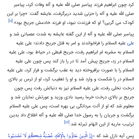
کرد چون ابراهیم فرزند پیامبر صلی الله علیه و آله وفات کرد، پیامبر
صلی الله علیه و آله را حزنی شدید دربرگرفت، عایشه گفت: «چرا بر این
[۱۱]
کودک می گریی؟ او که فرزندت نبود، او فرزند خادمش جریح بود».
پیامبر صلی الله علیه و آله از این گفته عایشه به شدت عصبانی شد و
علی
علیه السلام را فراخواندند و امر به قتل جریح دادند؛ علی علیه
السلام به مشربه ام ابراهیم رفت، جریح قبطی در حیاط بود، علی علیه
السلام در زد، جریح پیش آمد تا در را باز کند پس چون علی علیه
السلام را با صورت برافروخته دید به عقب برگشت و فرار کرد، علی علیه
السلام در را شکست و وارد شد و او را تعقیب کرد، او از ترس بر بالای
درخت نخلی رفت، علی علیه السلام نیز به دنبالش رفت پس چون
جریح بر بالای درخت خرما رسید بادی وزید و عورتش نمایان شد و
معلوم شد که او از آلت مردانگی بی بهره است، پس علی علیه السلام
برگشت و جریان را به رسول خدا صلی الله علیه و آله اطلاع داد بدین
[۱۲]
ترتیب ماریه از این اتهام تبرئه شد.
«إِنَّ الَّذِينَ جَاؤُوا بِالْإِفْكِ عُصْبَةٌ مِّنكُمْ لَا تَحْسَبُوهُ
پس آیه نازل شد که