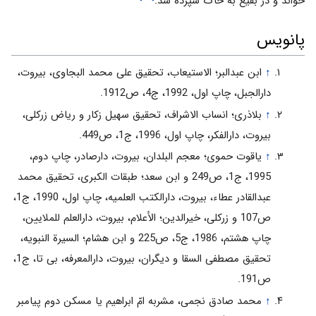
خواند و در بقیع به خاک سپرده شد.
پانویس
↑
ابن عبدالبر؛ الاستیعاب، تحقیق علی محمد البجاوی، بیروت،
دارالجبل، چاپ اول، 1992، ج4، ص1912.
↑
بلاذری؛ انساب الاشراف، تحقیق سهیل زکار و ریاض زرکلی،
بیروت، دارالفکر، چاپ اول، 1996، ج1، ص449.
↑
یاقوت حموی؛ معجم البلدان، بیروت، دارصادر، چاپ دوم،
1995، ج1، ص249 و ابن سعد؛ طبقات الکبری، تحقیق محمد
عبدالقادر عطاء، بیروت، دارالکتب العلمیه، چاپ اول، 1990، ج1،
ص107 و زرکلی، خیرالدین؛ الأعلام، بیروت، دارالعلم للملایین،
چاپ هشتم، 1986، ج5، ص225 و ابن هشام؛ السیرة النبویه،
تحقیق مصطفی السقا و دیگران، بیروت، دارالمعرفه، بی تا، ج1،
ص191.
↑
محمد صادق نجمی، مشربه امّ ابراهیم یا مسکن دوم پیامبر