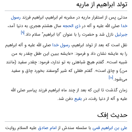
تولد ابراهیم از ماریه
مدتی پس از استقرار ماریه در مشربه ام ابراهیم، ابراهیم فرزند
رسول
خدا
صلی الله علیه و آله در
ذی الحجه
سال هشتم هجری به دنیا آمد،
[۹]
جبرئیل
نازل شد و حضرت را با عنوان "ابا ابراهیم" سلام داد.
نقل است که بعد از تولد ابراهیم،
رسول خدا
صلی الله علیه و آله ابراهیم
را به عایشه نشان داد و فرمود: «عایشه ببین این طفل چقدر به من
شبیه است». گفتم هیچ شباهتی به تو ندارد، فرمود: چقدر سفید (مانند
من) و چاق است». گفتم طفلی که شیر گوسفند بخورد چاق و سفید
[۱۰]
می‌شود.
زمان گذشت تا این که بعد از چند ماه ابراهیم فرزند پیامبر صلی الله
علیه و آله از دنیا رفت، در
بقیع
دفن شد.
حدیث إفک
علی بن ابراهیم قمی
با سلسله سندش از
امام صادق
علیه السلام روایت