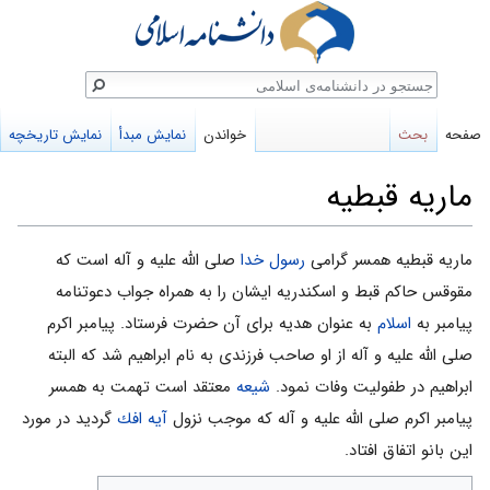
ستجو
صفحه
بحث
خواندن
نمایش مبدأ
نمایش تاریخچه
ماریه قبطیه
پرش
پرش
ماریه قبطیه همسر گرامی
رسول خدا
صلی الله علیه و آله است که
به
به
مقوقس حاکم قبط و اسکندریه ایشان را به همراه جواب دعوتنامه
ناوبری
جستجو
پیامبر به
اسلام
به عنوان هدیه برای آن حضرت فرستاد. پیامبر اکرم
صلی الله علیه و آله از او صاحب فرزندی به نام ابراهیم شد که البته
ابراهیم در طفولیت وفات نمود.
شیعه
معتقد است تهمت به همسر
پیامبر اکرم صلی الله علیه و آله که موجب نزول
آيه افك
گردید در مورد
این بانو اتفاق افتاد.