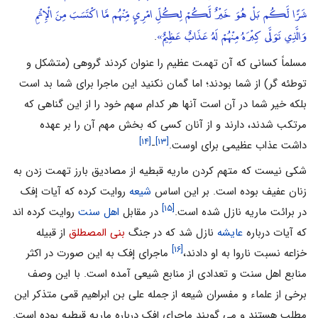
شَرًّا لَّكُم بَلْ هُوَ خَيْرٌ لَّكُمْ لِكُلِّ امْرِئٍ مِّنْهُم مَّا اكْتَسَبَ مِنَ الْإِثْمِ
وَالَّذِي تَوَلَّى كِبْرَهُ مِنْهُمْ لَهُ عَذَابٌ عَظِيمٌ»
.
مسلماً کسانی که آن تهمت عظیم را عنوان کردند گروهی (متشکل و
توطئه گر) از شما بودند؛ اما گمان نکنید این ماجرا برای شما بد است
بلکه خیر شما در آن است آنها هر کدام سهم خود را از این گناهی که
مرتکب شدند، دارند و از آنان کسی که بخش مهم آن را بر عهده
[۱۴]
[۱۳]
داشت عذاب عظیمی برای اوست.
-
شکی نیست که متهم کردن ماریه قبطیه از مصادیق بارز تهمت زدن به
زنان عفیف بوده است. بر این اساس
شیعه
روایت کرده که آیات إفک
[۱۵]
در برائت ماریه نازل شده است.
در مقابل
اهل سنت
روایت کرده اند
که آیات درباره
عایشه
نازل شد که در جنگ
بنی المصطلق
از قبیله
[۱۶]
خزاعه نسبت ناروا به او دادند،
ماجرای إفک به این صورت در اکثر
منابع اهل سنت و تعدادی از منابع شیعی آمده است. با این وصف
برخی از علماء و مفسران شیعه از جمله علی بن ابراهیم قمی متذکر این
مطلب هستند و می گویند ماجرای إفک درباره ماریه قبطیه بوده است.