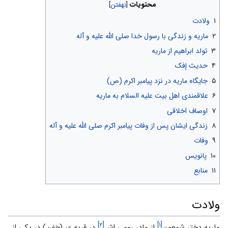
محتویات
۱
ولادت
۲
ماریه و زندگی با رسول خدا صلی الله علیه و آله
۳
تولد ابراهیم از ماریه
۴
حدیث إفک
۵
جایگاه ماریه در نزد پیامبر اکرم (ص)
۶
علاقمندی اهل بیت علیه السلام به ماریه
۷
اوصاف اخلاقی
۸
زندگی ایشان پس از وفات پیامبر اکرم صلی الله علیه و آله
۹
وفات
۱۰
پانویس
۱۱
منابع
ولادت
[۲]
[۱]
ماریه دختر شمعون
از مادر رومی اش
در قریه ی (حَفن) در یکی از