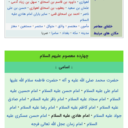
اهوازی
•
داوود بن قاسم بن اسحاق
•
سهل بن زیاد آدمی
•
عثمان بن سعید
•
یعقوب بن اسحاق اهوازی
•
حسن بن علی
ناصر
•
احمد بن اسحاق قمی
•
سایر یاران امام هادی علیه
السلام
خلفای معاصر
مأمون
•
معتصم
•
واثق
•
متوکل
•
منتصر
•
مستعین
•
معتز
مکان های مرتبط
مدینه
•
مکه
•
بغداد
•
سامرا
• صریا
چهارده معصوم علیهم السلام
↓
اسامی
↓
حضرت محمد صلی الله علیه و آله
•
حضرت فاطمه سلام الله علیها
امام علی علیه السلام
•
امام حسن علیه السلام
•
امام حسین علیه
السلام
•
امام سجاد علیه السلام
•
امام باقر علیه السلام
•
امام صادق
علیه السلام
•
امام کاظم علیه السلام
•
امام رضا علیه السلام
•
امام
جواد علیه السلام
•
امام هادی علیه السلام
•
امام حسن عسکری علیه
السلام
•
امام زمان عجل الله تعالی فرجه