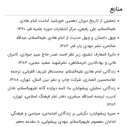
منابع
تحلیلی از تاریخ دوران دهمین خورشید امامت امام هادی
علیه‌السلام، علی رفیعی، مرکز انتشارات حوزه علمیه قم، ۱۳۷۰.
چهل داستان و چهل حدیث از امام هادی علیه‌السلام، عبدالله
صالحی، نشر مهدی یار، قم، ۱۳۸۶.
دایرة المعارف تشیع، زیر نظر احمد صدر حاج سید جوادی، کامران
فانی و بهاءالدین خرمشاهی، نشرشهید سعید محبی، ۱۳۸۳.
زندگانی امام هادی علیه‌السلام، محمدباقر شریف القرشی، ترجمه
غلامحسین انصاری، شرکت چاپ و نشر بین الملل، تهران، ۱۳۸۸.
زندگانی تحلیلی پیشوایان ما؛ ائمه دوازده گانه علیهم‌السلام، عادل
ادیب، ترجمه اسدالله مبشری، دفتر نشر فرهنگ اسلامی، تهران،
۱۳۸۶.
سیره پیشوایان؛ ن‍گ‍رش‍ی‌ ب‍ر زن‍دگ‍ان‍ی‌ اج‍ت‍م‍اع‍ی‌، س‍ی‍اس‍ی‌ و ف‍ره‍ن‍گ‍ی‌
ام‍ام‍ان‌ م‍ع‍ص‍وم‌ ع‍ل‍ی‍ه‍م‌ال‍س‍لام‌، مهدی پیشوایی، با مقدمه جعفر