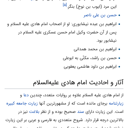
[۵]
این مرد (ایوب بن نوح) بنگر.
حسن بن علی ناصر
ابراهیم بن عبده نیشابورى: او از اصحاب امام هادى علیه السلام و
پس از آن حضرت وکیل امام حسن عسکری علیه السلام در
نیشابور بود.
ابراهیم بن محمد همدانى
حسن بن راشد، مکنّی به ابوعلی
ابراهیم بن داود هاشمى یعقوبی
آثار و احادیث امام هادی علیه‌السلام
از امام هادی علیه السلام علاوه بر روایات متعدد، چندین
دعا
و
زیارتنامه
برجای مانده است که از مشهورترین آنها
زیارت جامعه کبیره
است. این زیارت دارای
سند
صحیح بوده و از نظر
بلاغت
نیز در
بالاترین درجه قرار دارد. شروح متعددی به فارسی و عربی بر این زیارت