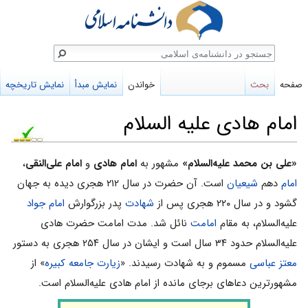
ستجو
صفحه
بحث
خواندن
نمایش مبدأ
نمایش تاریخچه
امام هادی علیه السلام
پرش
پرش
«علی بن محمد علیه‌السلام»
مشهور به
امام هادی
و
امام علی‌النقی
،
به
به
امام
دهم
شیعیان
است. آن حضرت در سال ۲۱۲ هجری دیده به جهان
ناوبری
جستجو
گشود و در سال ۲۲۰ هجری پس از
شهادت
پدر بزرگوارش
امام جواد
علیه‌السلام، به مقام
امامت
نائل شد. مدت امامت حضرت هادی
علیه‌السلام حدود ۳۴ سال است و ایشان در سال ۲۵۴ هجری به دستور
معتز عباسی
مسموم و به شهادت رسیدند. «
زیارت جامعه کبیره
» از
مشهورترین دعاهای برجای مانده از امام هادی علیه‌السلام است.