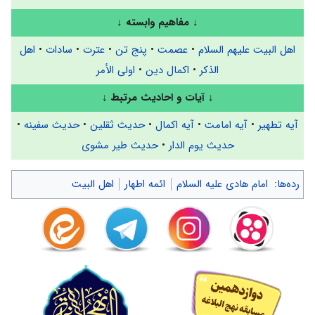
↓
مفاهیم وابسته
↓
اهل البیت علیهم السلام
•
عصمت
•
پنج تن
•
عترت
•
سادات
•
اهل
الذکر
•
اکمال دین
•
اولی الأمر
↓
آیات و احادیث مرتبط
↓
آیه تطهیر
•
آیه امامت
•
آیه اکمال
•
حدیث ثقلین
•
حدیث سفینه
•
حدیث یوم الدار
•
حدیث طیر مشوی
رده‌ها
:
امام هادی علیه السلام
ائمه اطهار
اهل البیت