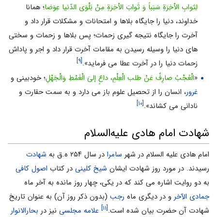
لِثوابِ الاْخِرَةِ سَبَباً وَ ثَوابَ الاْخِرَةِ مِنْ بَلْوَى الدّنیا عِوَضا
؛ همانا
خداوند، دنیا را جایگاه بلاها و امتحانات و مشکلات قرار داد و
آخرت را جایگاه نتیجه گیرى زحمات؛ پس بلاها و زحمات و سختى
هاى دنیا را وسیله رسیدن به مقامات آخرت قرار داد و اجر و پاداش
[۹]
زحمات دنیا را در آخرت عطا مى فرماید».
«
الْعُجْبُ صارِفٌ عَنْ طلب الْعِلْمِ، داعٍ إلىَ الْغَمْطِ وَالْجَهْلِ
؛ خودبینى و
غرور
، انسان را از تحصیل علوم باز مى دارد و به سمت حقارت و
[۱۰]
نادانى مى کشاند».
شهادت امام هادی علیه‌السلام
امام هادی علیه السلام در شهر
سامرا
در سال ۲۵۴ ه.ق به
شهادت
رسیدند. در مورد روز شهادت ایشان
شیخ کلینی
در کتاب
اصول کافی
به دو روایت اشاره می کند که در یکی، چهار روز مانده به آخر ماه
جمادی الآخر
و در دیگری ماه
رجب
(بدون ذکر روز آن) به عنوان تاریخ
[۱۱]
شهادت آن حضرت بیان شده است.
علامه مجلسی
نیز در
بحارالانوار