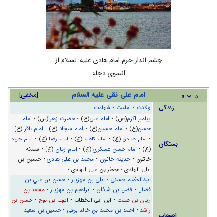
چشم انداز حرم امام هادی علیه السلام از
آنسوی دجله
امام علی نقی علیه السلام
[
مخفی
]
ن
ب
و
زندگی
ولادت
•
امامت
•
شهادت
پیامبر اکرم
(ص) •
امام علی
(ع) •
حضرت زهرا
(س) •
امام
حسن
(ع) •
امام حسین
(ع) •
امام سجاد
(ع) •
امام باقر
(ع)
•
امام صادق
(ع) •
امام کاظم
(ع) •
امام رضا
(ع) •
امام جواد
بستگان
(ع) •
امام حسن عسکری
(ع) •
امام زمان
(ع) • سمانه
خاتون •
حديثه خاتون
•
محمد بن علی هادی
• حسین بن
علی الهادی • جعفر بن علی الهادی •
عبدالعظیم حسنی
•
علی بن مهزیار
•
حسن بن علي بن
فضال
•
فضل بن شاذان
•
ابراهیم بن مهزیار
•
محمد بن
ریان بن صلت
• ابن ابی الخطاب •
ايوب بن نوح
•
حسن بن
راشد
•
احمد بن محمد بن خالد برقی
•
حسین بن سعید
اصحاب