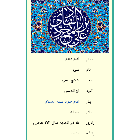
امام دهم
مقام
نام
علی
القاب
هادی، نقی
کنیه
ابوالحسن
پدر
امام جواد علیه السلام
مادر
سمانه
زادروز
۱۵ ذی‌الحجه سال ۲۱۲ هجری
زادگاه
مدینه