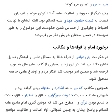
بنی عباس
را تبیین می کردند.
یکی دیگر از محورهای فعالیت امام، آماده کردن مردم و شیعیان
نسبت به
غیبت
حضرت مهدی
علیه السلام بود. البته ایشان با نهایت
احتیاط و جلوگیری از حساس شدن حکومت، این موضوع را به طور
سربسته در ضمن سخنان خویش ذکر می فرمودند.
برخورد امام با فرقه‌ها و مکاتب
در حکومت
بنی عباس
از طرف خلفا به مسائل علمی و فرهنگی تمایل
نشان داده می شد. در این زمان بسیاری از کتب سایر ملل به عربی
ترجمه شد و همین امر موجب شد افکار مردم و اوضاع علمی جامعه
متحول شود.
همچنین مکاتب
کلامی
مانند
اشاعره
و
معتزله
رونق گرفته بود و
شبهاتی مانند جسمیت
خداوند
،
جبرگرایی
مطلق یا
اختیار
مطلق، حادث
یا قدیم بودن
قرآن
و... مطرح می شد که موضع گیری امام هادی علیه
السلام و پاسخ ایشان به چنین شبهاتی، اولا اصالت و حقانیت مواضع