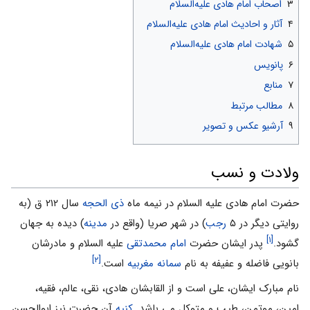
۳
اصحاب امام هادی علیه‌السلام
۴
آثار و احادیث امام هادی علیه‌السلام
۵
شهادت امام هادی علیه‌السلام
۶
پانویس
۷
منابع
۸
مطالب مرتبط
۹
آرشیو عکس و تصویر
ولادت و نسب
حضرت امام هادی علیه السلام در نیمه ماه
ذی الحجه
سال ۲۱۲ ق (به
روایتی دیگر در ۵
رجب
) در شهر صریا (واقع در
مدینه
) دیده به جهان
[۱]
گشود.
پدر ایشان حضرت
امام محمدتقی
علیه السلام و مادرشان
[۲]
بانویی فاضله و عفیفه به نام
سمانه مغربیه
است.
نام مبارک ایشان، علی است و از القابشان هادی، نقی، عالم، فقیه،
امین، موتمن، طیب و متوکل می باشد.
کنیه
آن حضرت نیز ابوالحسن