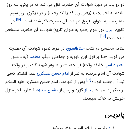
دو روایت در مورد شهادت آن حضرت نقل می کند که در یکی، سه روز
مانده به آخر رجب (یعنی روز ۲۶ یا ۲۷ رجب) و در دیگری، روز سوم
[۱۲]
ماه رجب به عنوان تاریخ شهادت آن حضرت ذکر شده است.
در
تقویم
ایران
روز سوم رجب به عنوان تاریخ شهادت آن حضرت مشخص
[۱۳]
شده است.
علامه مجلسی در کتاب
جلاءالعیون
در مورد نحوه شهادت آن حضرت
می گوید: «بنا بر قول ابن بابویه و جماعتى دیگر،
معتمد
(به دستور
معتز عباسى
خلیفه وقت) آن حضرت را با زهر شهید کرد، و در وقت
شهادت آن امام غریب، به غیر از
امام حسن عسکرى
علیه السّلام کسى
[۱۴]
نزد آن جناب نبود.»
پس از شهادت، امام حسن عسکری علیه السلام
بر پیکر پدر خویش
نماز
گزارد و پس از
تشییع جنازه
، ایشان را در منزل
خویش به خاک سپردند.
پانویس
↑
طبرسی، إعلام الورى، ج‏۲، ص۱۰۹