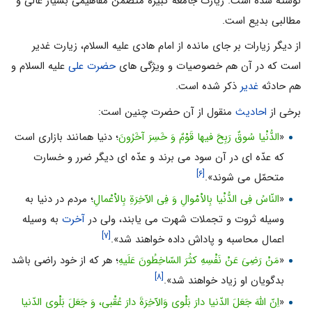
نوشته شده است. زیارت جامعه کبیره متضمن مفاهیمی بسیار عالی و
مطالبی بدیع است.
از دیگر زیارات بر جای مانده از امام هادی علیه السلام، زیارت غدیر
است که در آن هم خصوصیات و ویژگی های
حضرت علی
علیه السلام و
هم حادثه
غدیر
ذکر شده است.
برخی از
احادیث
منقول از آن حضرت چنین است:
«
الدُّنْیا سُوقٌ رَبِحَ فیها قَوْمٌ وَ خَسِرَ آخَرُونَ
؛ دنیا همانند بازارى است
که عدّه اى در آن سود مى برند و عدّه اى دیگر ضرر و خسارت
[۶]
متحمّل مى شوند».
«
النّاسُ فِى الدُّنْیا بِالاْمْوالِ وَ فِى الآخِرَةِ بِالاْعْمالِ
؛ مردم در دنیا به
وسیله ثروت و تجملات شهرت مى یابند، ولى در
آخرت
به وسیله
[۷]
اعمال محاسبه و پاداش داده خواهند شد».
«
مَنْ رَضِىَ عَنْ نَفْسِهِ کثُرَ السّاخِطُونَ عَلَیهِ
؛ هر که از خود راضى باشد
[۸]
بدگویان او زیاد خواهند شد».
«
اِنّ اللّهَ جَعَلَ الدّنیا دارَ بَلْوى وَالآخِرَةَ دارَ عُقْبى، وَ جَعَلَ بَلْوى الدّنیا