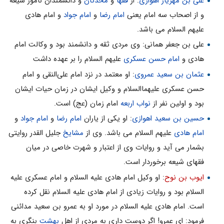
علی بن مهزیار اهوازی
: از
فقها
و
محدثان
و دانشمندان نامور شیعه
و از اصحاب سه امام یعنی
امام رضا
و
امام جواد
و امام هادی
علیهم السلام می باشد.
علی بن جعفر همانی: وی مردی ثقه و دانشمند بود و وکالت امام
هادی و
امام حسن عسکری
علیهم السلام را بر عهده داشت
عثمان بن سعید عمروی
: او معتمد در نزد امام على‌النقى و امام
حسن عسکری علیهماالسلام و وکیل ایشان در زمان حیات ایشان
بود و اولین نفر از
نواب اربعه
امام زمان (عج) است.
حسین بن سعید اهوازى
: او یکی از یاران
امام رضا
و
امام جواد
و
امام هادی
علیهم السلام می باشد. وی از
مشایخ
جلیل القدر روایتی
بشمار می آید و روایات وی از اعتبار و شهرت خاصی در میان
فقهای شیعه برخوردار است.
ایوب بن نوح
: او وکیل امام هادی علیه السلام و امام عسکری علیه
السلام بود و روایات زیادی از امام هادی علیه السلام نقل کرده
است. امام هادی علیه السلام در مورد او به عمرو بن سعید مدائنی
فرمود: ای عمرو! اگر دوست داری به مردی از اهل
بهشت
بنگری به