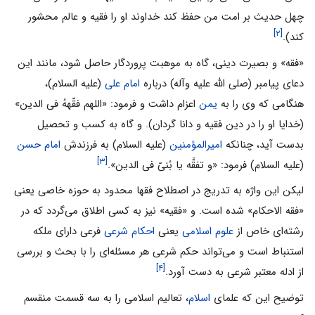
چهل حدیث بر امت من حفظ کند خداوند او را فقیه و عالم محشور
[۲]
کند).
«فقه» و بصیرت دینى، گاه به موهبت پروردگار حاصل شود، مانند این
دعاى پیامبر (صلی الله علیه وآله) درباره
امام على
(علیه السلام)،
هنگامى که وى را به
یمن
اعزام داشت و فرمود: «اللهم فقّههُ فى الدین»
(خدایا او را در دین فقیه و دانا گردان). و گاه به کسب و تحصیل
بدست آید، چنانکه
امیرالمؤمنین
(علیه السلام) به فرزندش
امام حسن
[۳]
(علیه السلام) فرمود: «و تفقَّه یا بُنیّ فى الدین».
لیکن این واژه به تدریج در اصطلاح فقها محدود به حوزه خاصی یعنی
«فقه الاحکام» شده است. و «فقیه» نیز به کسی اطلاق می‌گردد که در
رشته‌ای خاص از
علوم اسلامی
یعنی
احکام شرعی
فرعی دارای ملکه
استنباط است و می‌تواند حکم شرعی هر مسئله‌ای را با بحث و بررسی
[۴]
از ادله معتبر شرعی به دست آورد.
توضیح این که علمای
اسلام
، تعالیم اسلامى را به سه قسمت منقسم