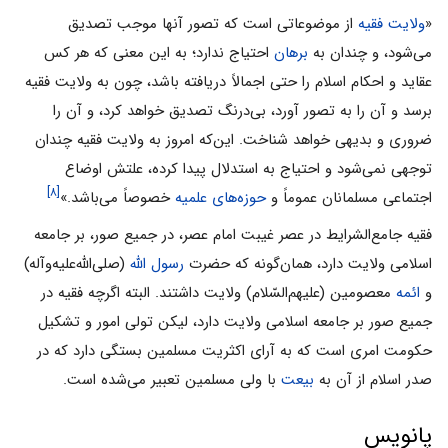
«
ولایت فقیه
از موضوعاتی است که تصور آنها موجب تصدیق
می‌شود، و چندان به
برهان
احتیاج ندارد؛ به این معنی که هر کس
عقاید و احکام اسلام را حتی اجمالاً دریافته باشد، چون به ولایت فقیه
برسد و آن را به تصور آورد، بی‌درنگ تصدیق خواهد کرد، و آن را
ضروری و بدیهی خواهد شناخت. این‌که امروز به ولایت فقیه چندان
توجهی نمی‌شود و احتیاج به استدلال پیدا کرده، علتش اوضاع
[۸]
اجتماعی مسلمانان عموماً و
حوزه‌های علمیه
خصوصاً می‌باشد.»
فقیه جامع‌الشرایط در عصر غیبت امام عصر، در جمیع صور، بر جامعه
اسلامی ولایت دارد، همان‌گونه که حضرت
رسول الله
(صلی‌الله‌علیه‌و‌آله‌)
و
ائمه
معصومین (علیهم‌السّلام) ولایت داشتند. البته اگرچه فقیه در
جمیع صور بر جامعه اسلامی ولایت دارد، لیکن تولی امور و تشکیل
حکومت امری است که به آرای اکثریت مسلمین بستگی دارد که در
صدر اسلام از آن به
بیعت
با ولی مسلمین تعبیر می‌شده است.
پانویس