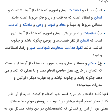
کردند:
الف) معارف و
اعتقادات
، یعنى امورى که هدف از آن‌ها شناخت و
ایمان
و اعتقاد است که به قلب و دل و فکر مربوط است مانند
مسائل مربوط به مبدأ و
معاد
و
نبوت
و
وحى
و
ملائکه
و
امامت
.
ب)
اخلاقیات
و امور تربیتى، یعنى امورى که هدف از آن‌ها این
است که
انسان
از نظر خصلت‌هاى روحى چگونه باشد و چگونه
نباشد. مانند
تقوا
،
عدالت
،
سخاوت
،
شجاعت
،
صبر
و رضا، استقامت
و غیره.
ج)
احکام
و مسائل عملى، یعنى امورى که هدف از آن‌ها این است
که انسان در خارج، عمل خاصى انجام دهد و یا عملى که انجام مى
دهد چگونه باشد و چگونه نباشد و به عبارت دیگر «قوانین و
مقررات موضوعه».
فقها کلمه «فقه» را در مورد قسم اخیر اصطلاح کردند، شاید از آن نظر
که از صدر اسلام آنچه بیشتر مورد توجه و پرسش مردم بود مسائل
عملى بود. از این رو کسانى که تخصصشان در این رشته مسائل بود به