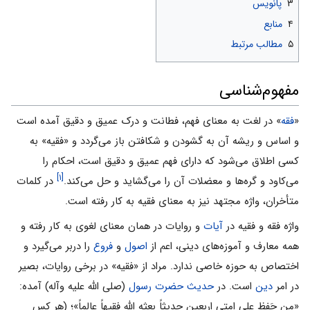
۳
پانویس
۴
منابع
۵
مطالب مرتبط
مفهوم‌شناسی
«
فقه
» در لغت به معنای فهم، فطانت و درک عمیق و دقیق آمده است
و اساس و ریشه آن به گشودن و شکافتن باز می‌گردد و «فقیه» به
کسی اطلاق می‌شود که دارای فهم عمیق و دقیق است، احکام را
[۱]
می‌کاود و گره‌ها و معضلات آن را می‌گشاید و حل می‌کند.
در کلمات
متأخران، واژه مجتهد نیز به معنای فقیه به کار رفته است.
واژه فقه و فقیه در
آیات
و روایات در همان معنای لغوی به کار رفته و
همه معارف و آموزه‌های دینی، اعم از
اصول
و
فروع
را دربر می‌گیرد و
اختصاص به حوزه خاصی ندارد. مراد از «فقیه» در برخی روایات، بصیر
در امر
دین
است. در
حدیث
حضرت رسول
(صلی الله علیه وآله) آمده:
«من حَفظ على امتى اربعین حدیثاً بعثه الله فقیهاً عالماً»؛ (هر کس