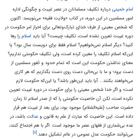
امام خمینی
درباره تکلیف مسلمانان در عصر غیبت و چگونگی اداره
امور مسلمین در این دوره، در کتاب «ولایت فقیه» می‌نویسد: اکنون
که شخص معینی از طرف خدای تبارک‌وتعالی برای احراز امر حکومت در
دوره غیبت تعیین نشده است، تکلیف چیست؟ آیا باید
اسلام
را رها
کنید؟ دیگر اسلام نمی‌خواهیم؟ اسلام فقط برای دویست سال بود؟ یا
این‌که اسلام تکلیف را معین کرده است، ولی تکلیف حکومتی نداریم؟
معنای نداشتن حکومت این است که تمام حدود و ثغور مسلمین از
دست برود؛ و ما با بی‌حالی دست روی دست بگذاریم که هر کاری
می‌خواهند بکنند... آیا باید این‌طور باشد؟ یا این‌که حکومت لازم
است؛ و اگر خدا شخص معینی را برای حکومت در دوره غیبت تعیین
نکرده است، لکن آن خاصیت حکومتی را که از صدر اسلام تا زمان
حضرت صاحب (علیه‌السّلام) موجود بود، برای بعد از غیبت هم قرار
داده است. این خاصیت که عبارت از علم به قانون و
عدالت
باشد، در
عده بی‌شماری از فقهای عصر ما موجود است. اگر با هم اجتماع کنند،
[۷]
می‌توانند حکومت عدل عمومی در عالم تشکیل دهند.