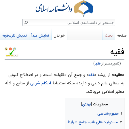
ستجو
صفحه
بحث
خواندن
نمایش مبدأ
نمایش تاریخچه
فقیه
(تغییرمسیر از
فقها
)
پرش
پرش
«فقیه»
از ریشه «
فقه
» و جمع آن «فقهاء» است، و در اصطلاح کنونی
به
به
به معنای عالم دینى و دارنده ملکه استنباط
احکام شرعی
از منابع و ادلّه
ناوبری
جستجو
معتبر اسلامی می‌باشد.
محتویات
۱
مفهوم‌شناسی
۲
مسئولیت‌های فقیه جامع شرایط