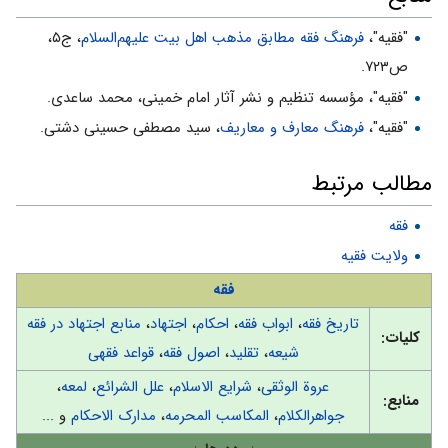
"فقیه"،
فرهنگ فقه مطابق مذهب اهل بیت علیهم‌السلام
، ج۵،
ص۷۲۳.
"فقیه"، مؤسسه تنظیم و نشر آثار امام خمینی، محمد ساعدی.
"فقیه"،
فرهنگ معارف و معاريف
، سيد مصطفى حسينى دشتی.
مطالب مرتبط
فقه
ولایت فقیه
فقه
تاریخ فقه
،
ابواب فقه
،
احکام
،
اجتهاد
،
منابع اجتهاد در فقه
کلیات:
شیعه
،
تقلید
،
اصول فقه
،
قواعد فقهی
عروة الوثقى
،
شرایع الاسلام
،
علل الشرائع
،
لمعه
،
منابع:
جواهرالكلام
،
المكاسب المحرمه
،
مدارک الاحکام
و ...