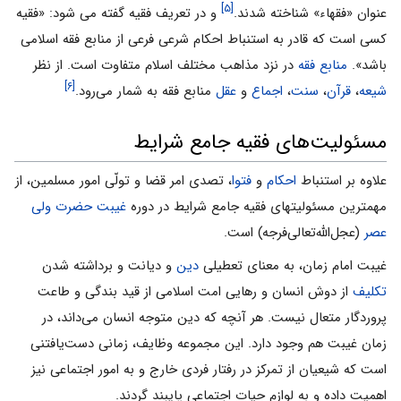
[۵]
عنوان «فقهاء» شناخته شدند.
و در تعریف فقیه گفته می شود: «فقیه
کسی است که قادر به استنباط احکام شرعی فرعی از منابع فقه اسلامی
باشد».
منابع فقه
در نزد مذاهب مختلف اسلام متفاوت است. از نظر
[۶]
شیعه
،
قرآن
،
سنت
،
اجماع
و
عقل
منابع فقه به شمار می‌رود.
مسئولیت‌های فقیه جامع شرایط
علاوه بر استنباط
احکام
و
فتوا
، تصدی امر قضا و تولّی امور مسلمین، از
مهمترین مسئولیتهای فقیه جامع شرایط در دوره
غیبت حضرت ولی
عصر
(عجل‌الله‌تعالی‌فرجه‌) است.
غیبت امام زمان، به معنای تعطیلی
دین
و دیانت و برداشته شدن
تکلیف
از دوش انسان و رهایی امت اسلامی از قید بندگی و طاعت
پروردگار متعال نیست. هر آنچه که دین متوجه انسان می‌داند، در
زمان غیبت هم وجود دارد. این مجموعه وظایف، زمانی دست‌یافتنی
است که شیعیان از تمرکز در رفتار فردی خارج و به امور اجتماعی نیز
اهمیت داده و به لوازم حیات اجتماعی پایبند گردند.