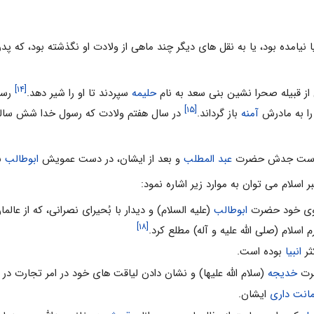
دنیا نیامده بود، یا به نقل های دیگر چند ماهی از ولادت او نگذشته بود، که 
[۱۴]
ی از قبیله صحرا نشین بنی سعد به نام
حلیمه
سپردند تا او را شیر دهد.
رسول
[۱۵]
را به مادرش
آمنه
باز گرداند.
در سال هفتم ولادت که رسول خدا شش ساله بو
ر دست جدش حضرت
عبد المطلب
و بعد از ایشان، در دست عمویش
ابوطالب
ب
ر اسلام می توان به موارد زیر اشاره نمود:
موی خود حضرت
ابوطالب
(علیه السلام) و دیدار با بُحیرای نصرانی، که از عالم
[۱۸]
 اسلام (صلی الله علیه و آله) مطلع کرد.
ثر
انبیا
بوده است.
ضرت
خدیجه
(سلام الله علیها) و نشان دادن لیاقت های خود در امر تجارت در
مانت داری
ایشان.