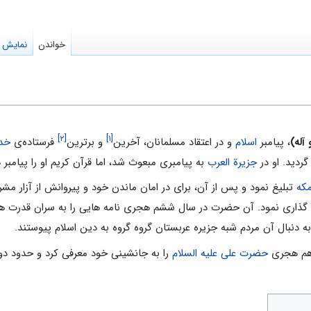
خواندن
نمایش م
[۲]
[۱]
آله)
، پیامبر
اسلام
و در اعتقاد مسلمانان، آخرین
و برترین
فرستاده‌ی
خدا
گردید. او در
جزیرة العرب
به پیامبری مبعوث شد، اما قرآن کریم او را پیامبر 
که
تبلیغ نمود و پس از آن، برای در امان ماندن خود و پیروانش از آزار مشر
ه گذاری نمود. آن حضرت در سال ششم هجری نامه هایی را به سران قدرت ه
ه دنبال آن مردم شبه جزیره عربستان گروه گروه به دین اسلام پیوستند.
 دهم هجری
حضرت علی علیه السلام
را به جانشینی خود معرفی کرد و حدود دو 