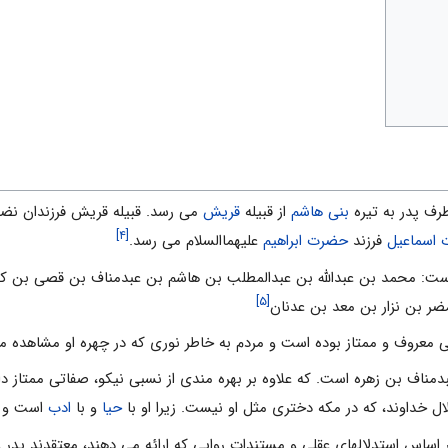
 طرف پدر به تیره
بنی هاشم
از قبیله
قریش
می رسد. قبیله قریش فرزندان نضر 
[۴]
اسماعیل
فرزند
حضرت ابراهیم
علیهماالسلام می رسد.
است: محمد بن عبداللّه بن عبدالمطلب بن هاشم بن عبدمناف بن قصی بن ک
[۵]
ضر بن نزار بن معد بن عدنان
روف و ممتاز بوده است و مردم به خاطر نوری که در چهره او مشاهده می ن
ناف بن زهره است. که علاوه بر بهره مندی از نسبی نیکو، صفاتی ممتاز 
 خداوند، که در مکه دختری مثل او نیست. زیرا او با
حیا
و با
ادب
است و نف
 اساس استدلالهای عقلی و مستندات روایی که ارائه می دهند، معتقدند پدر 