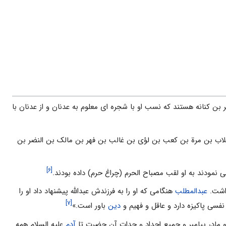
بن کنانه هستند که نسب او با شجره ای معلوم به عدنان و از عدنان با
لاب بن مرة بن کعب بن لؤی بن غالب بن فهر بن مالک بن النضر بن
[۶]
مودند به او لقب مصباح الحرم (چراغ حرم) داده بودند.
داشت.
عبدالمطلب
هنگامی که او را به فرزندش عبدالله پیشنهاد داد او را
[۷]
سی پاکیزه دارد و عاقل و فهیم و
دین
باور است.»
و مادر پیامبر و جمیع اجداد و جدات آن حضرت تا
آدم
علیه السلام همه