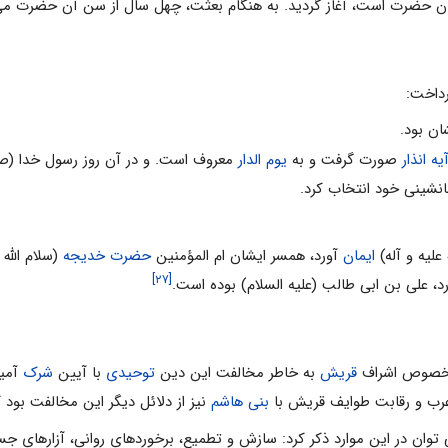
 حضرت است، آغاز گردید. به هنگام بعثت، چهل سال از سن آن حضرت م
رداخت:
ان بود.
یه انذار
صورت گرفت و به
یوم الدار
معروف است. و در آن روز رسول خدا (صلی
جانشینی خود انتخاب کرد.
علیه و آله)
ایمان
آورد، همسر ایشان ام المؤمنین
حضرت خدیجه
(سلام الله 
[۲۷]
، علی بن ابی طالب (علیه السلام) بوده است.
خصوص اشراف
قریش
به خاطر مخالفت این دین
توحیدی
با آیین
شرک
آمیز
ب و رقابت طوایف قریش با
بنی هاشم
نیز از دلائل دیگر این مخالفت بود 
 توان در این موارد ذکر کرد: سازش و تطمیع، برخوردهای روانی، آزارهای ج