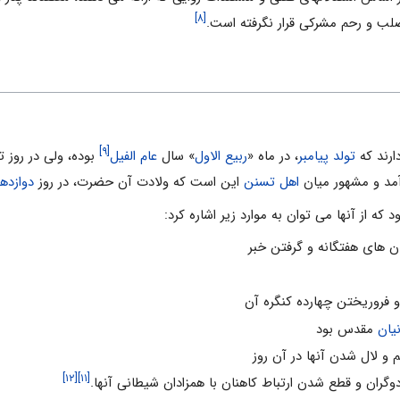
[۸]
لب و رحم مشرکى قرار نگرفته است.
[۹]
ارند که
تولد پیامبر
، در ماه «
ربیع الاول
» سال
عام الفیل
بوده، ولى در روز 
آمد و مشهور میان
اهل تسنن
این است که ولادت آن حضرت، در روز
دوازده
 که از آنها می توان به موارد زیر اشاره کرد:
ن های هفتگانه و گرفتن خبر
فروریختن چهارده کنگره آن
نیان
مقدس بود
 لال شدن آنها در آن روز
[۱۲]
[۱۱]
ران و قطع شدن ارتباط کاهنان با همزادان شیطانی آنها.