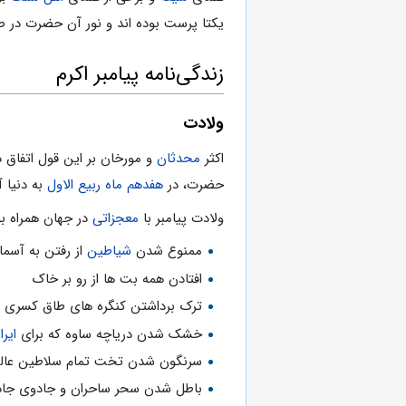
یکتا پرست بوده اند و نور آن حضرت در ص
زندگی‌نامه پیامبر اکرم
ولادت
اکثر
محدثان
و مورخان بر این قول اتفاق د
حضرت، در
هفدهم ماه ربیع الاول
به دنیا 
ولادت پیامبر با
معجزاتی
در جهان همراه بود
ممنوع شدن
شیاطین
از رفتن به آسما
افتادن همه بت ها از رو بر خاک
ترک برداشتن کنگره های طاق کسری و 
خشک شدن دریاچه ساوه که برای
ایرا
سرنگون شدن تخت تمام سلاطین عالم و
باطل شدن سحر ساحران و جادوی جادوگ