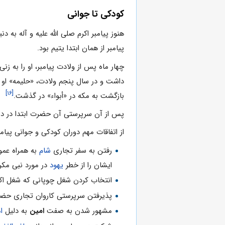
کودکی تا جوانی
هنوز پیامبر اکرم صلی الله علیه و آله به 
پیامبر از همان ابتدا یتیم بود.
چهار ماه پس از ولادت پیامبر، او را به زن
داشت و در سال پنجم ولادت، «حلیمه» او 
[۱۶]
بازگشت به مکه در «أبواء» در گذشت‏.
پس از آن سرپرستی آن حضرت ابتدا د
از اتفاقات مهم دوران کودکی و جوانی پیامب
رفتن به سفر تجاری
شام
به همراه ع
ایشان را از خطر
یهود
در مورد نبی مکرم
انتخاب کردن شغل چوپانی که شغل اک
پذیرفتن سرپرستی کاروان تجاری ح
مشهور شدن به صفت
امین
به دلیل
ا