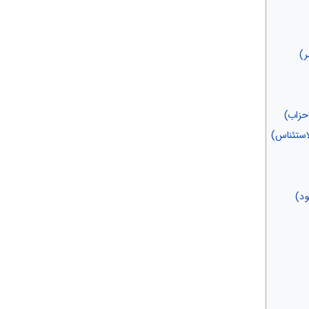
ر)
حزاب)
ستئناس)
ود)