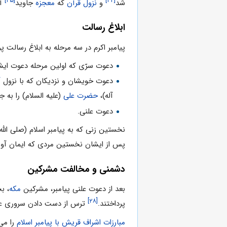
[۲۵]
[۲۴]
شد
و
نزول قرآن
که
معجزه
جاوید
آن
ابلاغ رسالت
پیامبر اکرم در سه مرحله به ابلاغ رسالت پ
دعوت سرّی که اولین مرحله دعوت ایش
دعوت خویشان و نزدیکان که با نزول
آ
آله)،
حضرت علی
(علیه السلام) را به 
دعوت علنی.
نخستین زنی که به پیامبر اسلام (صلی الله 
پس از ایشان نخستین مردی که ایمان آورد
دشمنی و مخالفت مشرکین
بعد از دعوت علنی پیامبر، مشرکین
مکه
، ب
[۲۸]
پرداختند.
ترس از دست دادن سروری عر
مبارزات اشراف قریش با پیامبر اسلام
را می