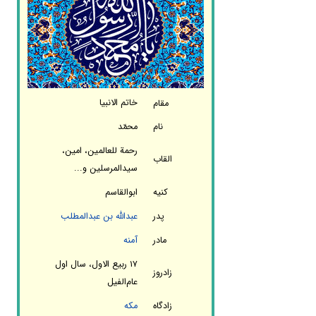
خاتم الانبیا
مقام
نام
محمّد
رحمة للعالمین، امین،
القاب
سیدالمرسلین و...
کنیه
ابوالقاسم
پدر
عبدالله بن عبدالمطلب
مادر
آمنه
۱۷ ربیع الاول، سال اول
زادروز
عام‌الفیل
زادگاه
مکه