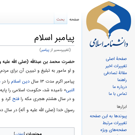
صفحه
بحث
پیامبر اسلام
(تغییرمسیر از
پیامبر
)
صفحهٔ اصلی
پرش
پرش
حضرت محمد بن عبدالله (صلی الله علیه و 
تغییرات اخیر
به
به
و او مامور به تبلیغ و تبیین آن برای مردم 
مقالهٔ تصادفی
ناوبری
جستجو
راهنما
پیامبر اکرم مدت ۱۳ سال
دین اسلام
را در
م
درباره ما
النبی
» نامیده شد، حکومت اسلامی را پای
تماس با ما
و در سال هشتم هجری مکه را
فتح
کرد و ب
ابزارها
رسول خدا (صلی الله علیه و آله) در سال
پیوندها به این صفحه
تغییرات مرتبط
صفحه‌های ویژه
محتویات