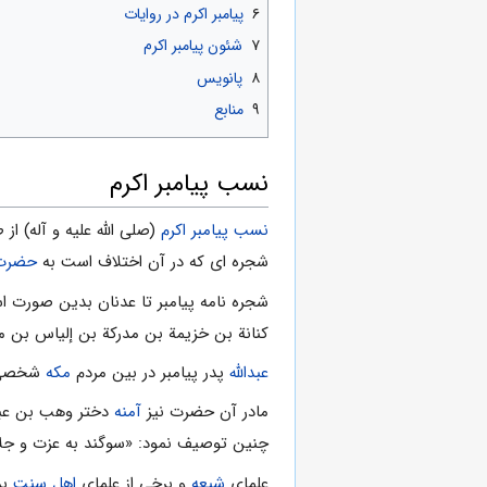
۶
پیامبر اکرم در روایات
۷
شئون پیامبر اکرم
۸
پانویس
۹
منابع
نسب پیامبر اکرم
نسب پیامبر اکرم
(صلی الله علیه و آله) از
شجره ای که در آن اختلاف است به
حضرت 
شجره نامه پیامبر تا عدنان بدین صورت 
کنانة بن خزیمة بن مدرکة بن إلیاس بن م
عبدالله
پدر پیامبر در بین مردم
مکه
شخصی مع
مادر آن حضرت نیز
آمنه
دختر وهب بن عبدم
چنین توصیف نمود: «سوگند به عزت و جلال
علمای
شیعه
و برخى از علمای
اهل‏ سنت
بر