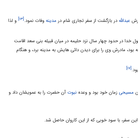
[۱۳]
پدرش
عبداللّه
در بازگشت از سفر تجاری شام در
مدینه
وفات نمود.
و لذا
 خدا در حدود چهار سال نزد حلیمه در میان قبیله بنى سعد اقامت
د، مادرش وى را براى‏ دیدن دائى ‏هایش به مدینه برد، و هنگام
[۱۷]
ود.
ان
مسیحی
زمان خود بود و وعده
نبوت
آن حضرت را به عمویشان داد و
 این سفر، با سود خوبی که از این کاروان حاصل شد.