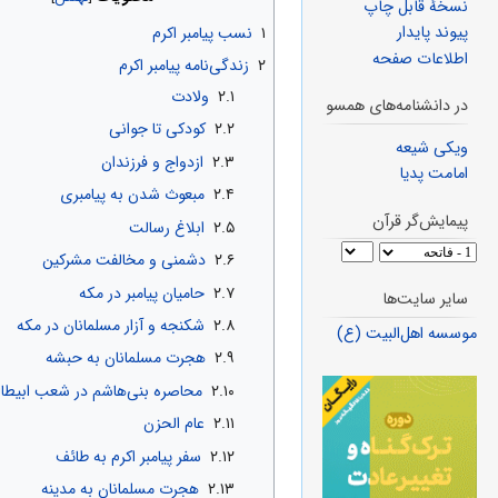
نسخهٔ قابل چاپ
پیوند پایدار
۱
نسب پیامبر اکرم
اطلاعات صفحه
۲
زندگی‌نامه پیامبر اکرم
۲.۱
ولادت
در دانشنامه‌های همسو
۲.۲
کودکی تا جوانی
ویکی شیعه
۲.۳
ازدواج و فرزندان
امامت پدیا
۲.۴
مبعوث شدن به پیامبری
پیمایش‌گر قرآن
۲.۵
ابلاغ رسالت
۲.۶
دشمنی و مخالفت مشرکین
۲.۷
حامیان پیامبر در مکه
سایر سایت‌ها
۲.۸
شکنجه و آزار مسلمانان در مکه
موسسه اهل‌البیت (ع)
۲.۹
هجرت مسلمانان به حبشه
۲.۱۰
محاصره بنی‌هاشم در شعب ابیطا
۲.۱۱
عام الحزن
۲.۱۲
سفر پیامبر اکرم به طائف
۲.۱۳
هجرت مسلمانان به مدینه