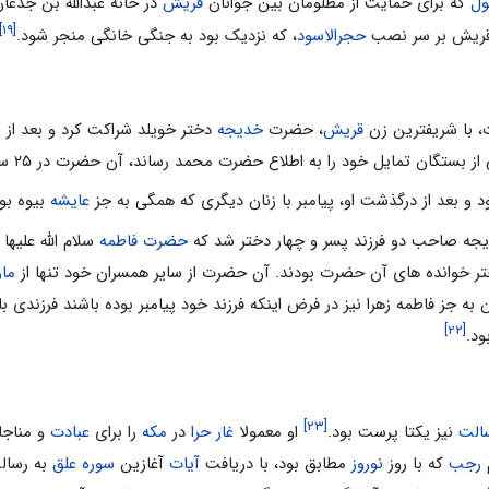
ول
که برای حمایت از مظلومان بین جوانان
قریش
در خانه عبدالله بن جدعا
[۱۹]
 قریش بر سر نصب
حجرالاسود
، که نزدیک بود به جنگی خانگی منجر شود.
، با شریفترین زن
قریش
، حضرت
خدیجه
دختر خویلد شراکت کرد و بعد از 
 تمایل خود را به اطلاع حضرت محمد رساند، آن حضرت در ۲۵ سالگی با خدیجه کبری
 و بعد از درگذشت او، پیامبر با زنان دیگری که همگی به جز
عایشه
بیوه بود
دیجه صاحب دو فرزند پسر و چهار دختر شد که
حضرت فاطمه
سلام الله علیها
دختر خوانده های آن حضرت بودند. آن حضرت از سایر همسران خود تنها از
مار
 به جز فاطمه زهرا نیز در فرض اینکه فرزند خود پیامبر بوده باشند فرزندی باق
[۲۲]
ود.
[۲۳]
الت
نیز یکتا پرست بود.
او معمولا
غار حرا
در
مکه
را برای
عبادت
و مناجا
رجب
که با روز
نوروز
مطابق بود، با دریافت
آیات
آغازین
سوره علق
به رسا