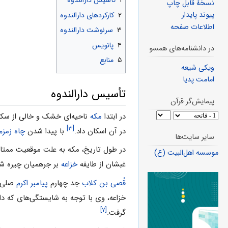
۱
تأسیس دارالندوه
نسخهٔ قابل چاپ
پیوند پایدار
۲
کارکردهای دارالندوه
اطلاعات صفحه
۳
سرنوشت دارالندوه
۴
پانویس
در دانشنامه‌های همسو
۵
منابع
ویکی شیعه
امامت پدیا
تأسیس دارالندوه
پیمایش‌گر قرآن
در ابتدا
مکه
ناحیه‌ای خشک و خالی از سک
[۳]
در آن اسکان داد.
با پیدا شدن
چاه زمزم
سایر سایت‌ها
در طول تاریخ، مکه به علت موقعیت ممتاز 
موسسه اهل‌البیت (ع)
غبشان از طایفه
خزاعه
بر جرهمیان چیره شده
قُصی بن کلاب
جد چهارم
پیامبر اکرم
صلی ال
خزاعه، وی با توجه به شایستگی‌های که د
[۷]
گرفت.