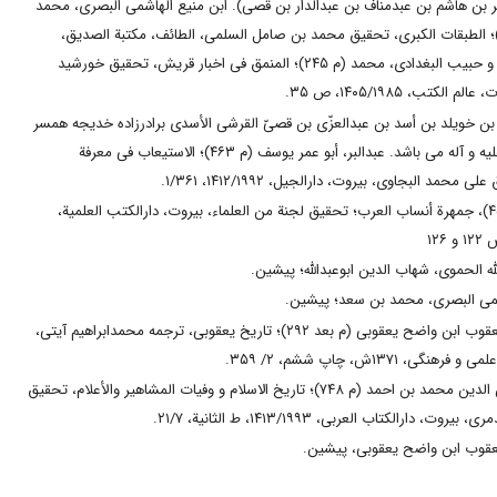
ر بن هاشم بن عبدمناف بن عبدالدار بن قصی). ابن منیع الهاشمی البصری، محمد
ن سعد (م ۲۳۰)؛ الطبقات الکبرى، تحقیق محمد بن صامل السلمى، الطائف، مکتبة الصدیق،
۱۴۱۴/۱۹۹۳، ۱/۶۵ و حبیب البغدادی، محمد (م ۲۴۵)؛ المنمق فى اخبار قریش، تحقیق خورشید
الکتب، ۱۴۰۵/۱۹۸۵، ص ۳۵.
بن خویلد بن أسد بن عبدالعزّی بن قصیّ القرشی الأسدی برادرزاده خدیجه همسر
پیامبر صلی الله علیه و آله می باشد. عبدالبر، أبو عمر یوسف (م ۴۶۳)؛ الاستیعاب فی معرفة
حمد البجاوی، بیروت، دارالجیل، ۱۴۱۲/۱۹۹۲، ۱/۳۶۱.
ابن حزم (م ۴۵۶)، جمهرة أنساب العرب؛ تحقیق لجنة من العلماء، بیروت، دارالکتب العلمیة،
له الحموی، شهاب الدین ابوعبدالله؛ پیشین.
شمی البصری، محمد بن سعد؛ پیشین.
احمد بن ابی یعقوب ابن واضح یعقوبی (م بعد ۲۹۲)؛ تاریخ یعقوبی، ترجمه محمدابراهیم آیتی،
گی، ۱۳۷۱ش، چاپ ششم، ۲/ ۳۵۹.
الذهبی، شمس الدین محمد بن احمد (م ۷۴۸)؛ تاریخ الاسلام و وفیات المشاهیر والأعلام، تحقیق
ت، دارالکتاب العربی، ۱۴۱۳/۱۹۹۳، ط الثانیة، ۲۱/۷.
عقوب ابن واضح یعقوبی، پیشین.