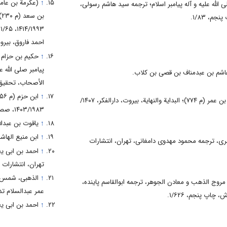
↑
(عکرمة بن عام
نی محمد صلی الله علیه و آله پیامبر اسلام؛ ترجمه سید هاشم رسولی،
ب
احمد فاروق، بیروت، عالم 
↑
حکیم بن حزام 
اشم بن عبدمناف بن قصی بن کلاب.
الأصحاب، تحقیق علی م
↑
ابن کثیر الدمشقی، أبوالفداء اسماعیل بن عمر (م ۷۷۴)؛ البدایة والنهایة، بیروت، دارالفکر، ۱۴۰۷/
۱۴۰۳/۱۹۸۳، صص ۱۲۲ و ۱۲۶
↑
یاقوت بن عبدال
↑
ابن منیع الها
 ۲۳۰)؛ طبقات الکبری، ترجمه محمود مهدوی دامغانی، تهران، انتشارات
↑
تهران، انتشارات علمی و فرهن
↑
ودی، علی بن الحسین (م ۳۴۶)؛ مروج الذهب و معادن الجوهر، ترجمه ابوالقاسم پاینده،
عمر عبدالسلام تدمری، بیرو
↑
احمد بن ابی ی