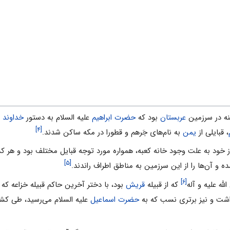
نه در سرزمین
عربستان
بود که
حضرت ابراهیم
علیه السلام به دستور
خداوند
پ
[۴]
، قبایلی از
یمن
به نام‌های جَرهم و قطورا در مکه ساکن شدند.
خود به علت وجود خانه کعبه، همواره مورد توجه قبایل مختلف بود و هر کدا
[۵]
 و آن‌ها را از این سرزمین به مناطق اطراف راندند.
[۶]
له علیه و آله
که از قبیله
قریش
بود، با دختر آخرین حاکم قبیله خزاعه که 
اشت و نیز برتری نسب که به
حضرت اسماعیل
علیه السلام می‌رسید، طی کش