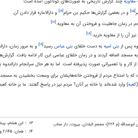
ت
معاویه
چند گزارش تاریخی به صورت‌های گوناگون آمده است:
[۱۶]
[۱۵]
و در بعضی گزارش‌ها حکیم بن حزام
و دارالاماره قرار دادن آن.
[۱۷]
[۱۸]
[۱۹]
وه پس از
بنی‌ امیه
به دست خلفای
بنی‌ عباس
رسید
و به مرور زمان، دار
مسجد اضافه کردند و در زمان خلفای عباسی این کار ادامه یافت. گزارش‌ها
ی از کار و یا تعمیراتی صورت پذیرفته است. اما به هر حال سرانجام دارالندو
 که با امتناع مردم از فروختن خانه‌هایشان برای وسعت بخشیدن به مسجدا
کعبه
) وارد شده‌اند یا خانه بر آنان؟ مردم نیز در پاسخ گفتند: ما بر خانه کع
↑
ابن هشام، پیشین، ۳
یاقوت بن عبدالله الحموی، شهاب الدین ابوعبدالله (م ۶۲۶)؛ معجم البلدان، بیروت، دار صادر،
↑
همان، ۲/۱۴۵ و ۲۴۶.