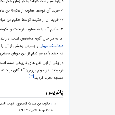
درباره سرنوشت دارالندوه در زمان حکوم
۱- خرید آن توسط معاویه از عکرمة بن عامر
۲- خرید آن از عکرمه توسط حکیم بن مزاحم در زمان جاهلیت و فروختن آن به معاویه.
۳- حکیم آن را به معاویه فروخت و عکرمه نیز آن را از معاویه خرید.
اما به هر حال آنچه مشخص است، دارالند
عبدالملک مروان
و پسرش بخشی از آن را به 
که احتمالاً در هر کدام از این دوران بخش
در یکی از این نقل های تاریخی آمده است
فرمودند: «از مردم بپرس: آیا آنان بر خانه (
[۲۲]
مسجدالحرام گردید.
پانویس
↑
۱۹۹۵ م، ط الثانیة، ۲/۴۲۳.