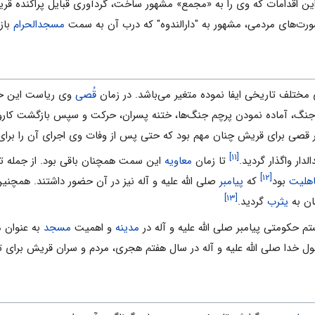
این اقدامات که وی را به «مجمع» مشهور ساخت، گردآوری قبایل پراکنده قر
رت‌های مردمی، مشهور به "دارالندوه" که درب آن به سمت
مسجدالحرام
باز
 مختلف تاریخی ایفا نموده متغیر می‌باشد. در زمان
قُصی
وی ریاست این خان
جنگ، آماده نمودن پرچم جنگ‌ها، ختنه پسران، حرکت و سپس بازگشت کارو
قصی برای قریش چنان مهم بود که حتی پس از وفات وی اجرای آن را برای خ
[۱۱]
دار واگذار گردید.
تا زمان
معاویه
این سمت همچنان باقی بود. از جمله ت
[۱۲]
هلیت
بود
که
پیامبر
صلی الله علیه و آله نیز در آن حضور داشتند. همچنی
[۱۳]
ن به
یثرب
گردید.
تم حکومتی پیامبر صلی الله علیه و آله در
مدینه
و اهمیت
مسجد
به عنوان م
رسول خدا صلی الله علیه و آله در سال هفتم هجری، مردم و سران قریش برای 