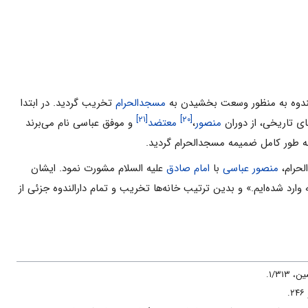
الندوه به منظور وسعت بخشیدن به
مسجدالحرام
تخریب ‌گردید. در ابتدا
[۲۱]
[۲۰]
ی تاریخی، از دوران
منصور
،
معتضد
و موفق عباسی نام می‌برند
ه به طور کامل ضمیمه مسجدالحرام گردید.
لحرام،
منصور عباسی
با
امام صادق
علیه السلام مشورت نمود. ایشان
به وارد شده‌ایم.» و بدین ترتیب خانه‌ها تخریب و تمام دارالندوه جزئی از
۱/۳۱.