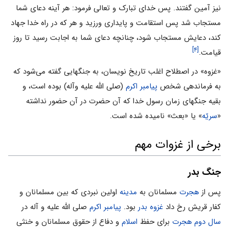
نیز آمین گفتند. پس خدای تبارک و تعالی فرمود: هر آینه دعای شما
مستجاب شد پس استقامت و پایداری ورزید و هر که در راه خدا جهاد
کند، دعایش مستجاب شود، چنانچه دعای شما به اجابت رسید تا روز
[۴]
قیامت.
«غزوه» در اصطلاح اغلب تاریخ نویسان، به جنگهایی گفته می‌شود که
به فرماندهی شخص
پیامبر اکرم
(صلی الله علیه وآله) بوده است، و
بقیه جنگهای زمان رسول خدا که آن حضرت در آن حضور نداشته
«
سریّه
» یا «بعث» نامیده شده است.
برخی از غزوات مهم
جنگ بدر
پس از
هجرت
مسلمانان به
مدینه
اولین نبردی که بین مسلمانان و
کفار قریش رخ داد
غزوه بدر
بود.
پیامبر اکرم
صلی الله علیه و آله در
سال دوم هجرت
برای حفظ
اسلام
و دفاع از حقوق مسلمانان و خنثی