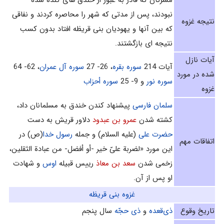
نبودند، پس از مدتی که شهر را محاصره کردند و نفاقی
نتیجه غزوه
که بین آنها و یهودیان بنی قریظه افتاد بدون کسب
نتیجه ای بازگشتند.
آیات نازل
آيات 214
سوره بقره
، 26- 27
سوره آل عمران
، 62- 64
شده در مورد
سوره نور
و 9- 25
سوره أحزاب‌
غزوه
سلمان فارسی
پیشنهاد کندن خندق به مسلمانان داد،
کشته شدن
عمرو بن عبدود
دلاور قریش به دست
حضرت علی
(علیه السلام) و جمله
رسول خدا
(ص) در
اتفاقات مهم
این مورد «لضربة علىّ خير -أو أفضل- من عبادة الثقلين،
زخمی شدن
سعد بن معاذ
رییس قبیله
اوس
و شهادت
او پس از آن.
غزوه بنى قريظه‌
تاریخ وقوع
ذى‌قعده
و
ذى حجّه
سال پنجم‌