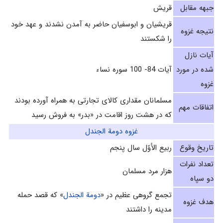
جبهه مقابل
قریش
قریشیان و ابوسفیان حاضر به آمدن نشدند و عهد خود
نتیجه غزوه
را شکستند
آیات نازل
شده در مورد
آيات 84- 100 سوره نساء
غزوه
مسلمانان مقدارى كالاى تجارتى به همراه آورده بودند
اتفاقات مهم
كه در هشت روز اقامت در «بدر» به فروش رسيد
غزوه دومة الجندل‌
تاریخ وقوع
ربيع الأوّل سال پنجم‌
تعداد نفرات
هزار مرد مسلمان
دو سپاه
تجمع گروهی عظيم در «
دومة الجندل
» که قصد حمله
هدف غزوه
مدينه را داشتند