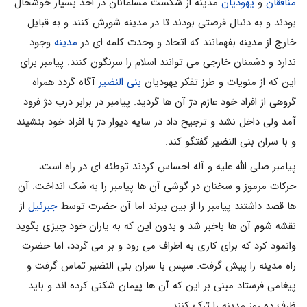
منافقان
و
یهودیان
مدینه از شکست مسلمانان در احد بسیار خوشحال
بودند و به دنبال فرصتی بودند تا در مدینه شورش کنند و به قبایل
خارج از مدینه بفهمانند که اتحاد و وحدت کلمه ای در
مدینه
وجود
ندارد و دشمنان خارجی می توانند اسلام را سرنگون کنند. پیامبر برای
این که از منویات و طرز تفکر یهودیان
بنی النضیر
آگاه گردد همراه
گروهی از افراد خود عازم دژ آن ها گردید. پیامبر در برابر درب دژ فرود
آمد ولی داخل نشد و ترجیح داد در سایه دیوار دژ با افراد خود بنشیند
و با سران بنی النضیر گفتگو کند.
پیامبر صلی الله علیه و آله احساس کردند توطئه ای در راه است،
حرکات مرموز و سخنان در گوشی آن ها پیامبر را به شک انداخت. آن
ها قصد داشتند پیامبر را از بین ببرند اما آن حضرت توسط
جبرئیل
از
نقشه شوم آن ها باخبر شد و بدون این که به یاران خود چیزی بگوید
وانمود کرد که برای کاری به اطراف می رود و بر می گردد، اما حضرت
راه مدینه را پیش گرفت. سپس با سران بنی النضیر تماس گرفت و
پیغامی فرستاد مبنی بر این که آن ها پیمان شکنی کرده اند و باید
ظرف ده روز مدینه را ترک کنند.