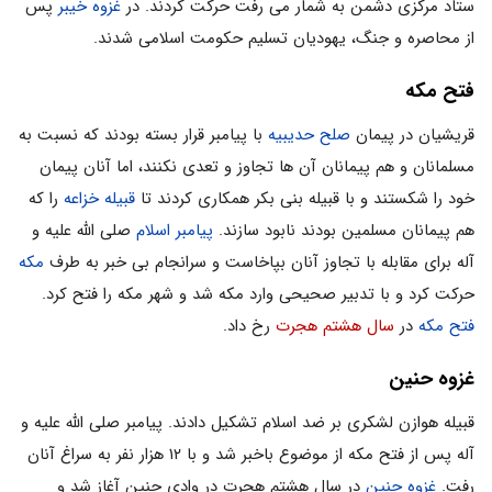
ستاد مرکزی دشمن به شمار می رفت حرکت کردند. در
غزوه خیبر
پس
از محاصره و جنگ، یهودیان تسلیم حکومت اسلامی شدند.
فتح مکه
قریشیان در پیمان
صلح حدیبیه
با پیامبر قرار بسته بودند که نسبت به
مسلمانان و هم پیمانان آن ها تجاوز و تعدی نکنند، اما آنان پیمان
خود را شکستند و با قبیله بنی بکر همکاری کردند تا
قبیله خزاعه
را که
هم پیمانان مسلمین بودند نابود سازند.
پیامبر اسلام
صلی الله علیه و
آله برای مقابله با تجاوز آنان بپاخاست و سرانجام بی خبر به طرف
مکه
حرکت کرد و با تدبیر صحیحی وارد مکه شد و شهر مکه را فتح کرد.
فتح مکه
در
سال هشتم هجرت
رخ داد.
غزوه حنین
قبیله هوازن لشکری بر ضد اسلام تشکیل دادند. پیامبر صلی الله علیه و
آله پس از فتح مکه از موضوع باخبر شد و با ۱۲ هزار نفر به سراغ آنان
رفت.
غزوه حنین
در سال هشتم هجرت در وادی حنین آغاز شد و