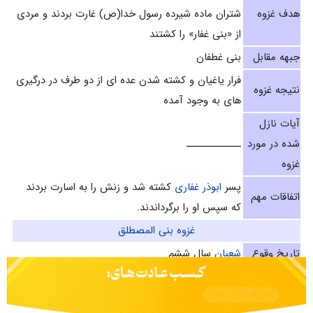
هدف غزوه
شتران ماده شيرده رسول خدا(ص) غارت بردند و مردى
از «بنى غفار» را كشتند
جبهه مقابل
بنی غطفان
فرار یاغیان و کشته شدن عده ای از دو طرف در درگیری
نتیجه غزوه
های به وجود آمده
آیات نازل
شده در مورد
ـــــــــــــ
غزوه
پسر
ابوذر غفاری
کشته شد و زنش را به اسارت بردند
اتفاقات مهم
که سپس او را برگرداندند.
غزوه بنى المصطلق
تاریخ وقوع
شعبان
سال ششم‌
تعداد نفرات
ـــــــــــــــ
دو سپاه