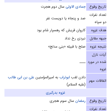
تاریخ وقوع
جمادى الاولى
سال دوم هجرت‌
تعداد نفرات
صد و پنجاه يا دويست نفر
دو سپاه
هدف غزوه
كاروان قريش كه رهسپار شام بود
جبهه مقابل
نبردی رخ نداد
نتیجه غزوه
صلح با قبيله «بنى مدلج»
آیات نازل
شده در مورد
ــــ
غزوه
دادن لقب
ابوتراب
به امیرالمؤمنین
علی بن ابی طالب
اتفاقات مهم
(علیه السلام)
غزوه بدرکبری
تاریخ وقوع
رمضان
سال سوم هجری
تعداد نفرات