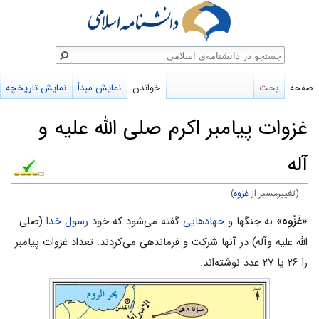
ستجو
صفحه
بحث
خواندن
نمایش مبدأ
نمایش تاریخچه
غزوات پیامبر اکرم صلی الله علیه و
آله
(تغییرمسیر از
غزوه
)
پرش
پرش
«غَزْوه»
به جنگها و
جهادهایی
گفته می‌شود که خود
رسول خدا
(صلی
به
به
الله علیه وآله) در آنها شرکت و فرماندهی می‌کردند. تعداد غزوات پیامبر
ناوبری
جستجو
را ۲۶ یا ۲۷ عدد نوشته‌اند.