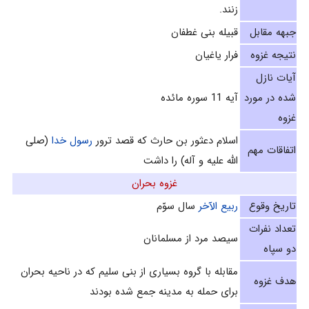
زنند.
جبهه مقابل
قبیله بنی غطفان
نتیجه غزوه
فرار یاغیان
آیات نازل
شده در مورد
آيه 11 سوره مائده‌
غزوه
اسلام دعثور بن حارث‌ که قصد ترور
رسول خدا
(صلی
اتفاقات مهم
الله علیه و آله) را داشت
غزوه بحران‌
تاریخ وقوع
ربيع الآخر
سال سوّم‌
تعداد نفرات
سيصد مرد از مسلمانان
دو سپاه
مقابله با گروه بسيارى از بنى سليم که در ناحيه بحران
هدف غزوه
برای حمله به مدینه جمع شده بودند‌