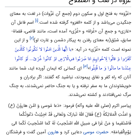
غزوه در لغت و اصطلاح
«غَزْوَه» به فتح اول و سکون دوم (جمع آن غَزْوات) در لغت به معنای
[۱]
جنگیدن می‌باشد و از کلمه «الغزو» گرفته شده است.
اسم فاعل آن
«غازی‌» و جمع آن «غُزاة» و «غُزّی‌» آمده است، مانند قاضی، قضاة-
[۲]
سابق، سُبّق(به معنای رفتن به پیکار دشمن و غارت او)
و از این
یا ایُّها الَّذینَ امَنُوا لا تَکُونُوا کَالَّذینَ
نمونه است کلمه «غُزّی‌» در آیه: «
کَفَرُوا وَ قالُوا لِاخْوانِهِمْ اذا ضَرَبُوا فیِ‌الْارْضِ اوْ کانُوا غُزّیً... لَوْ کانُوا
عِنْدَنا ما ماتُوا وَ ما قُتِلُوا
[۳]
»
ای کسانی که ایمان آورده اید، شما مانند
آنان که راه کفر و نفاق پیمودند، نباشید که گفتند: اگر برادران و
خویشاوندان ما به سفر نرفته و یا به جنگ حاضر نمی‌شدند، به چنگ
مرگ نمی‌افتادند و کشته نمی‌شدند.
پیامبر اکرم (صلی الله علیه وآله) فرمود: «دَعا مُوسی وَ امَّنَ هاروُنُ (ع)
وَ امَنَّتِ الْمَلائِکَةُ (ع) فَقالَ اللَّهُ تَبارَکَ وَتَعالی قَدْ اجِیْبَتْ دَعْوَتُکُما
فَاسْتَقیما وَ مَنْ غَزا فی‌ سَبیلِ اللَّهِ اسْتُجیبُ لَهُ کَمَا اسْتُجیبُ لَکُما الی‌
یَوْمِ‌الْقِیامَةِ».
حضرت موسی
دعایی کرد و
هارون
آمین گفت و فرشتگان