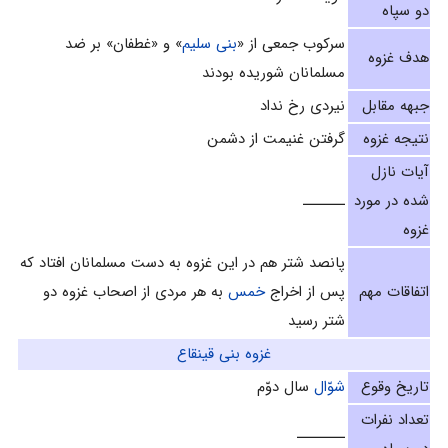
دو سپاه
سرکوب جمعی از «
بنی سلیم
» و «غطفان» بر ضد
هدف غزوه
مسلمانان شوریده بودند
جبهه مقابل
نیردی رخ نداد
نتیجه غزوه
گرفتن غنیمت از دشمن
آیات نازل
شده در مورد
ـــــــ
غزوه
پانصد شتر هم در این غزوه به دست مسلمانان افتاد که
اتفاقات مهم
پس از اخراج
خمس
به هر مردی از اصحاب غزوه دو
شتر رسید
غزوه بنى قينقاع
تاریخ وقوع
شوّال
سال دوّم‌
تعداد نفرات
ــــــــ