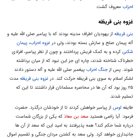
احزاب
معروف گشت.
غزوه بنی قریظه
بنی قریظه
از یهودیان اطراف مدینه بودند که با پیامبر صلی الله علیه و
آله پیمان صلح و سازش بسته بودند، ولی در
غزوه احزاب
،
پیمان
شکنی
کرده و به کمک قریش پرداختند و چون از نظر پیامبر، افرادی
خطرناک شناخته شدند، چاره ای جز این نبود که از میان برداشته
شوند. پس از
جنگ احزاب
پیغمبر صلی الله علیه و آله دستور دادند
لشکر اسلام به سوی بنی قریظه حرکت کند. در
غزوه بنی قریظه
مدت
۲۵ روز بود که آن ها در محاصره مسلمانان قرار داشتند تا این که
تسلیم شدند.
طایفه
اوس
از پیامبر خواهش کردند تا از خودشان درگذرد. حضرت
فرمود: آیا راضی هستید
سعد بن معاذ
که یکی از بزرگان شماست
درباره شما حکم کند؟ همه پذیرفتند به امید این که سعد از آن ها
جانبداری خواهد کرد. ولی سعد به کشتن مردان جنگی و تقسیم اموال