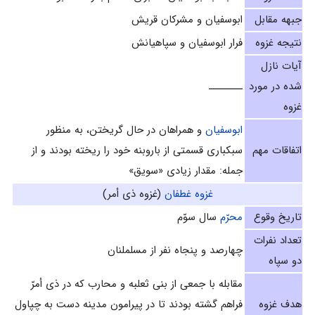
جبهه مقابل
ابوسفیان و مشرکان قریش
نتیجه غزوه
فرار ابوسفیان و سپاهیانش
آیات نازل
شده در مورد
ــــــــ
غزوه
ابوسفيان
و همراهان در حال گريختن، به منظور
اتفاقات مهم
سبكبارى قسمتى از باروبنه خود را ريخته بودند و از
جمله: مقدار زيادى «سويق»
غزوه غطفان‌
(غزوه ذى أمر)
تاریخ وقوع
محرّم
سال سوّم‌
تعداد نفرات
چهارصد و پنجاه نفر از مسلملنان
دو سپاه
مقابله با جمعى از بنى ثعلبه و محارب که در ذى أمرّ
هدف غزوه
فراهم گشته‌ بودند تا در پيرامون مدينه دست به چپاول