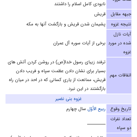
نابودی کامل اسلام را داشتند
جبهه مقابل
قریش
نتیجه غزوه
پشیمان شدن قریش و بازگشت آنها به مکه
آیات نازل
شده در مورد
برخی از آیات سوره آل عمران
غزوه
ترفند زیبای رسول خدا(ص) در روشن کردن آتش های
بسیار برای نشان دادن عظمت سپاه و فریب دادن
اتفاقات مهم
قریش، ممانعت از یاری کسانی که در احد در میان راه
بازگشتند در این نبرد.
غزوه بنى نضير
تاریخ وقوع
ربيع الأوّل
سال چهارم‌
تعداد نفرات
ــــــــــ
دو سپاه