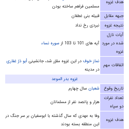
هدف غزوه
مسلمين فراهم ساخته بودن
جبهه مقابل
قبیله بنی غطفان
نتیجه غزوه
نبردی رخ نداد
آیات نازل
شده در مورد
آيه‌ هاى 101 تا 103 از
سوره نساء
غزوه
نماز خوف
در اين غزوه مقرّر شد، جانشینی
أبو ذرّ غفارى
اتفاقات مهم
در مدينه
غزوه بدر الموعد
تاریخ وقوع
شعبان
سال چهارم‌
تعداد نفرات
هزار و پانصد نفر از مسلمانان
دو سپاه
وفا به عهدی که سال گذشته با ابوسفیان بر سر جنگ در
هدف غزوه
این منطقه بسته بودند