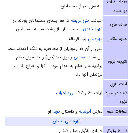
تعداد نفرات
سه هزار نفر از مسلمانان‌
دو سپاه
خیانت
بنی قریظه
که هم پیمان مسلمانان بودند در
هدف غزوه
غزوه خندق
و حمله آنان از پشت سر به مسلمانان
جبهه مقابل
یهودیان
بنی قریظه
پس از آن که یهودیان از محاصره به تنگ آمدند، سعد
بن معاذ
صحابی
رسول خدا(ص) را به عنوان حکم
نتیجه غزوه
برگزیدند و حکم به اعدام مردان آنها و اخراج زنان و
فرزندان آنها داد.
آیات نازل
شده در مورد
آیات 26 و 27
سوره احزاب
غزوه
اتفاقات مهم
لغزش
أبولبابه‌
و داستان
توبه
او
غزوه بنى لحيان
تاریخ وقوع
جمادى الأولى سال ششم‌