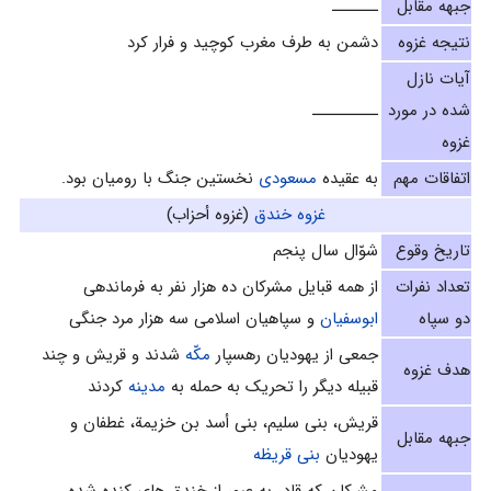
جبهه مقابل
ـــــــ
نتیجه غزوه
دشمن به طرف مغرب كوچيد و فرار کرد
آیات نازل
شده در مورد
ــــــــــ
غزوه
اتفاقات مهم
به عقیده
مسعودی
نخستين جنگ با روميان بود.
غزوه خندق
(غزوه أحزاب)
تاریخ وقوع
شوّال سال پنجم‌
تعداد نفرات
از همه قبايل مشرکان ده هزار نفر به فرماندهی
دو سپاه
ابوسفیان
و سپاهيان اسلامى سه هزار مرد جنگی
جمعى از يهوديان‌ رهسپار
مكّه
شدند و قریش و چند
هدف غزوه
قبیله دیگر را تحریک به حمله به
مدینه
کردند
قريش‌، بنى سليم‌، بنى أسد بن خزيمة، غطفان و
جبهه مقابل
یهودیان
بنی قریظه
مشرکان که قادر به عبور از خندق های کنده شده