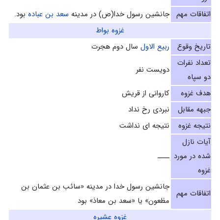
اتفاقات مهم
جانشین رسول خدا(ص) در مدینه
سعد بن عباده
بود.
غزوه بواط
تاریخ وقوع
ربيع الاول
سال دوم هجرت‌
تعداد نفرات
دويست نفر
دو سپاه
هدف غزوه
كاروانى از قريش‌
جبهه مقابل
نبردی رخ نداد
نتیجه غزوه
نتیجه ای نداشت
آیات نازل
شده در مورد
ــــ
غزوه
جانشين رسول خدا در مدينه «سائب بن عثمان بن
اتفاقات مهم
مظعون» يا «سعد بن معاذ» بود
غزوه عشيره‌