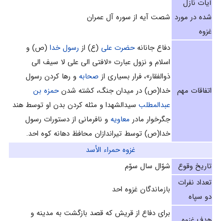
آیات نازل
شده در مورد
شصت آیه از سوره آل عمران
غزوه
دفاع جانانه
حضرت علی
(ع) از
رسول خدا
(ص) و
اسلام و نزول عبارت «لافتی الی علی لا سیف الی
ذوالفقار»، فرار بسیاری از
صحابه
و رها کردن رسول
اتفاقات مهم
خدا(ص) در میدان جنگ، کشته شدن
حمزه بن
عبدالمطلب
سیدالشهدا و مثله کردن بدن او توسط هند
جگرخوار مادر
معاویه
و نافرمانی از دستورات رسول
خدا(ص) توسط تیراندازان محافظ دهانه کوه احد.
غزوه حمراء الأسد
تاریخ وقوع
شوّال سال سوّم‌
تعداد نفرات
بازماندگان غزوه احد
دو سپاه
برای دفاع از قریش که قصد بازگشت به مدینه و
هدف غزوه