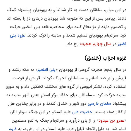
در این میان، منافقان دست به کار شدند و به یهودیان پیشنهاد کمک
دادند. پیامبر پس از این که متوجه شد یهودیان درهای دژ را بسته اند
و تصمیم دارند از دژ دفاع کنند برای محاصره قلعه بنی النضیر حرکت
کرد. سرانجام یهودیان تسلیم شدند و مدینه را ترک کردند.
غزوه بنی
نضیر
در
سال چهارم هجرت
رخ داد.
غزوه احزاب (خندق)
در سال پنجم هجرت گروهی از یهودیان «
بنی النضیر
» به مکه رفتند و
قریش را بر ضد اسلام و مسلمانان تحریک کردند. قریش از فرصت
استفاده کرده، لشکر انبوهی از گروه های مختلف تشکیل داد و به سوی
مدینه حرکت کرد. مسلمانان برای حفظ مرکز اسلام یعنی شهر مدینه به
پیشنهاد
سلمان فارسی
دور شهر را خندق کندند و در برابر چندین هزار
از کفار صف بستند.
حضرت علی
علیه السلام در این جنگ سردار آنان
«
عمرو بن عبدود
» را از پای درآورد و سرانجام جنگ به نفع مسلمین
تمام شد. به دلیل اتحاد قبایل عرب علیه السلام در این غزوه، به
غزوه