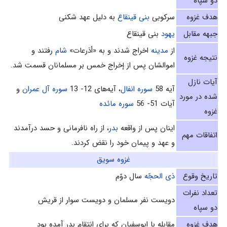
دو سپاه
هدف غزوه
سرکوبی
بنی قینقاع
به دلیل عهد شکنی
جبهه مقابل
يهود
بنى قينقاع
از
مدينه
اخراج شدند و به «أذرعات»
شام
رفتند و
نتیجه غزوه
اموالشان پس از إخراج خمس بر مسلمانان قسمت شد.
آیات نازل
آيه 58
سوره انفال
، آيه‌هاى 12- 13
سوره آل عمران
و
شده در مورد
آيات 51- 56
سوره مائده‌‌
غزوه
اینان پس از واقعه
بدر
، از راه نافرمانى و حسد درآمدند
اتفاقات مهم
و عهد و پيمان خود را نقض كردند.
غزوه سويق‌
تاریخ وقوع
ذى الحجّه
سال دوّم‌
تعداد نفرات
دويست نفر مسلمان و دويست سوار از قريش‌
دو سپاه
هدف غزوه
مقابله با ابوسفیان که برای انتقام بدر آمده بود