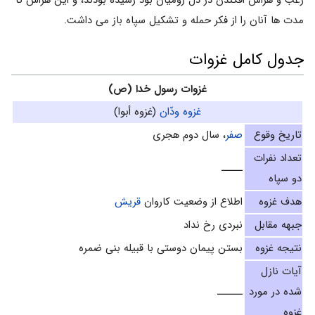
رعب و هراس افکندن در دل رومیان بود رسیده بودند، و این هراس تا
مدت ها آنان را از فکر حمله و تشکیل سپاه باز می داشت.
جدول کامل غزوات
غزوات رسول خدا (ص)
غزوه ودّان
(غزوه أبوا)
تاریخ وقوع
صفر
، سال دوم هجری
تعداد نفرات
ـــــ
دو سپاه
هدف غزوه
اطلاع از وضعیت کاروان
قریش
جبهه مقابل
نبردی رخ نداد
نتیجه غزوه
بستن پیمان دوستی با قبیله بنی ضمره
آیات نازل
شده در مورد
ــــــ
غزوه