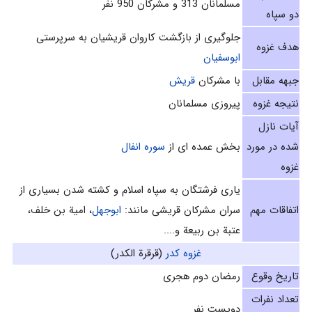
مسلمانان 313 و مشرکان 950 نفر
دو سپاه
جلوگیری از بازگشت کاروان قریشیان به سرپرستی
هدف غزوه
ابوسفیان
جبهه مقابل
با مشرکان
قریش
نتیجه غزوه
پیروزی مسلمانان
آیات نازل
شده در مورد
بخش عمده ای از
سوره انفال
غزوه
یاری فرشتگان به سپاه اسلام و کشته شدن بسیاری از
اتفاقات مهم
سران مشرکان قریشی مانند:
ابوجهل
، امیة بن خلف،
عتبة بن ربیعة و....
غزوه كدر
(قرقرة الکدر)
تاریخ وقوع
رمضان دوم هجری
تعداد نفرات
دویست نفر