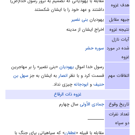
مقابله با یهودیانی که تصمیم به ترور رسول خدا(ص)
هدف غزوه
داشتند و عهد خود را با ایشان شکستند
جبهه مقابل
یهودیان
بنی نضیر
نتیجه غزوه
اخراج ایشان از مدینه
آیات نازل
شده در مورد
سوره حشر
غزوه
رسول خدا اموال
يهوديان
«بنى نضير» را بر مهاجرين
اتفاقات مهم
قسمت كرد و با نظر
انصار
به ایشان به جز
سهل بن
حنیف
و
ابودجانه
چيزى نداد.
غزوه ذات الرقاع
تاریخ وقوع
جمادى الأولى
سال چهارم‌
تعداد نفرات
ـــــــــ
دو سپاه
مقابله با قبيله «
غطفان
» كه سپاهيانى براى جنگ با