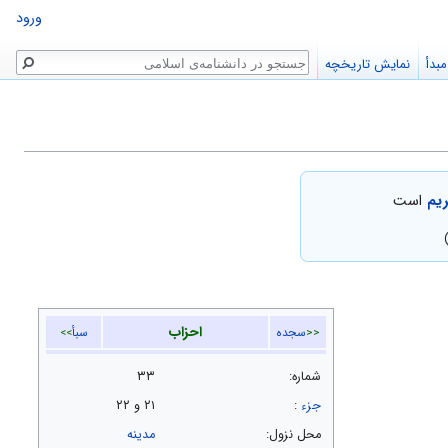
ورود
جستجو
بدأ
نمایش تاریخچه
ریم
است
احزاب
<<
سجده
سبأ
>>
شماره:
۳۳
جزء
:
۲۱ و ۲۲
محل نزول:
مدینه