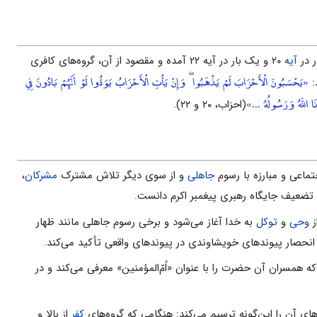
ر در
آیه‌
۲۰ و یک بار در آیه‌ ۲۲ آمده و مقصود از آن، گروه‌هاى کافرى
«يَحْسَبُونَ الْأَحْزَابَ لَمْ يَذْهَبُوا ۖ وَإِنْ يَأْتِ الْأَحْزَابُ يَوَدُّوا لَوْ أَنَّهُمْ بَادُونَ فِي
:
 اللَّهُ وَرَسُولُهُ ...»
(احزاب، ۲۰‌ و ‌۲۲).
تماعى و مبارزه با رسوم
جاهلى
و از سوى دیگر تلاش مشترک
مشرکان
،
تضعیف جایگاه رهبرى پیغمبر اکرم دانست.
ز
وحى
و
توکل
به خدا آغاز مى‌شود و برخى رسوم جاهلى مانند ظهار
ر انحصار پیوندهاى خویشاوندى در پیوندهاى واقعى تأکید مى‌کند.
ه همسران آن حضرت را با عنوان «اُمّ‌المؤمنین» معرفى مى‌کند و در
اى آن را این‌گونه ترسیم مى‌کند: هنگامى که گروه‌هاى
کفر
از بالا و