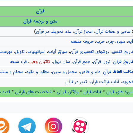
قرآن
متن و ترجمه قرآن
اسامی و صفات قرآن
،
اعجاز قرآن
،
عدم تحریف در قرآن
)
یه
،
سوره
،
جزء
،
حزب
،
حروف مقطعه
اریخ تفسیر
،
روشهای تفسیری قرآن
،
سیاق آیات
،
اسرائیلیات
،
تاویل
،
فهرست 
اریخ قرآن
:
نزول قرآن
،
جمع قرآن
،
شان نزول
،
کاتبان وحی
،
قراء سبعه
لالت الفاظ قرآن
:
عام و خاص
،
مجمل و مبین
،
مطلق و مقید
،
محکم و متشا
جوید
،
آداب قرائت قرآن
،
تدبر در قرآن
وره های قرآن
*
آیات قرآن
*
واژگان قرآنی
*
شخصیت های قرآنی
*
قصه ه