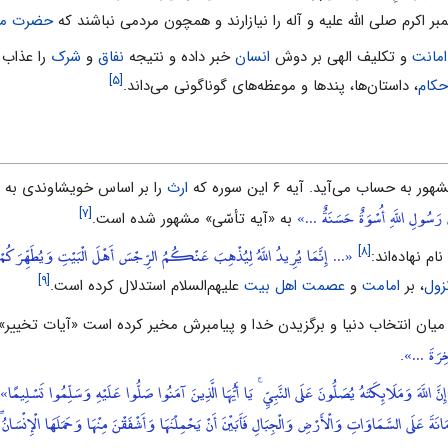
 ‌اکرم صلى الله علیه و آله را نیازارند و همچون مردمى نباشند که
حضرت م
امانت
و تکلیف الهى بر دوش
انسان
خبر داده و نتیجه
نفاق
و
شرک
را عذاب 
[۵]
حکام
، داستان‌ها، پندها و موعظه‌هاى گوناگونى مى‌داند.
حساب مى‌آید. آیه‌ ۶ این سوره که
ارث
را بر اساس خویشاوندى به
َسُولِ اللَّهِ أُسْوَةٌ حَسَنَةٌ ...»
[۷]
به «آیه تأسّى» مشهور شده است.
«... إِنَّمَا يُرِيدُ اللَّهُ لِيُذْهِبَ عَنْكُمُ الرِّجْسَ أَهْلَ الْبَيْتِ وَيُطَهِّرَكُم
[۸]
نام نهاده‌اند:
[۹]
زول
، بر
امامت
و
عصمت
اهل ‌بیت
علیهم‌السلام استدلال کرده است.
خِرَةَ ...»
.
نَّ اللَّهَ وَمَلَائِكَتَهُ يُصَلُّونَ عَلَى النَّبِيِّ ۚ يَا أَيُّهَا الَّذِينَ آمَنُوا صَلُّوا عَلَيْهِ وَسَلِّمُوا تَسْلِيمًا»
مَانَةَ عَلَى السَّمَاوَاتِ وَالْأَرْضِ وَالْجِبَالِ فَأَبَيْنَ أَنْ يَحْمِلْنَهَا وَأَشْفَقْنَ مِنْهَا وَحَمَلَهَا الْإِنْسَا