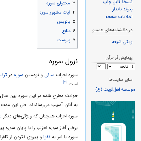
نسخهٔ قابل چاپ
۳
محتواى سوره
پیوند پایدار
۴
آیات مشهور سوره
اطلاعات صفحه
۵
پانویس
در دانشنامه‌های همسو
۶
منابع
۷
پیوست
ویکی شیعه
پیمایش‌گر قرآن
نزول سوره
سوره احزاب
مدنى
و نودمین
سوره
در
ترتی
سایر سایت‌ها
[۲]
است.
موسسه اهل‌البیت (ع)
حوادث مطرح شده در این سوره بین سال 
به آنان آسیب مى‌رساندند. طى این مدت
سوره احزاب همچنان‌ که ویژگى‌هاى دیگر
س
برخى آغاز سوره احزاب را با پایان سوره پ
سوره با امر به
تقوا
و پیروى نکردن از کافرا