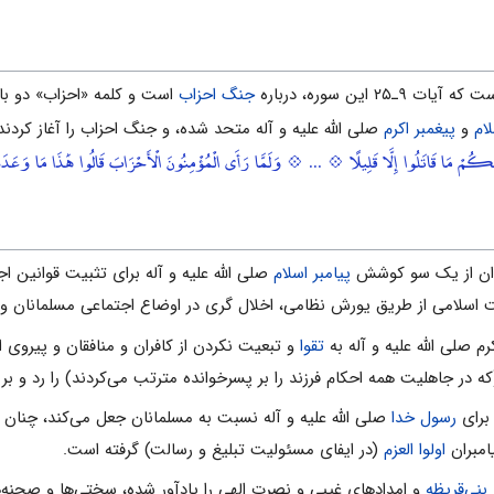
‌۲۵ این سوره، درباره
جنگ احزاب
است و کلمه «احزاب» دو با
ام
و
پیغمبر اکرم
صلى الله علیه و آله متحد شده، و جنگ احزاب را آغاز کردند
كُمْ مَا قَاتَلُوا إِلَّا قَلِيلًا 💠 ... 💠 وَلَمَّا رَأَى الْمُؤْمِنُونَ الْأَحْزَابَ قَالُوا هَٰذَا مَا وَعَدَنَا
توان از یک سو کوشش
پیامبر اسلام
صلى الله علیه و آله براى تثبیت قوانین اج
اسلامى از طریق یورش نظامى، اخلال گرى در اوضاع اجتماعى مسلمانان و 
تقوا
و تبعیت نکردن از کافران و منافقان و پیروى ا
ه در جاهلیت همه احکام فرزند را بر پسرخوانده مترتب مى‌کردند) را رد و ب
 براى
رسول ‌خدا
صلى الله علیه و آله نسبت به مسلمانان جعل مى‌کند، چنان ‌ک
امبران
اولوا العزم
(در ایفاى مسئولیت تبلیغ و رسالت) گرفته است.
بنى‌قریظه
و امدادهاى غیبى و نصرت الهى را یادآور شده، سختى‌ها و صحنه‌ه