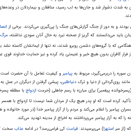
ن به شدت دشوار شد و جان‌ها به لب رسید، منافقان و بیماردلان در وعده‌ها
ند.
ن بودند و به دور از جنگ گزارش‌هاى جنگ را پى‌گیرى مى‌کردند. برخى از
انصا
اینان باید مى‌دانستند که گریز از صحنه نبرد به حال آنان سودى نداشته،
مرگ
گامى که با گروه‌هاى دشمن روبرو شدند، نه ‌تنها از ایمانشان کاسته نشد بل
از فرار کافران بدون هیچ خیر و غنیمتى یاد ‌کرده و نیز حمایت خداوند قوى 
پیامبر
و کیفیت تعامل با آن حضرت است. ابتد
 مانند روى‌گردانى از دنیا و ترک
دنیاطلبى
، پیشى گرفتن از دیگران در عمل به 
سرخوانده پیغمبر) براى مبارزه با رسم جاهلى (حرمت
ازدواج
با مطلقه پسرخ
 تأکید کرده است که او پدر هیچ یک از مردان شما نیست تا ازدواج با همسر م
ان پیامبر را اعلام مى‌کند و مردم را از آزار پیامبر خدا (در مورد خانواده و
را که به آزار پیامبر مى‌پرداختند به اخراج از مدینه تهدید مى‌کند.
ه (از سرِ
استهزا
) مى‌پرسیدند:
قیامت
کى فرا‌مى‌رسد؟ در ادامه
عذاب
سخت کافر