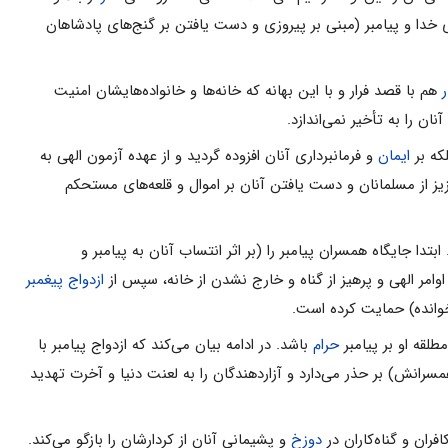
ى خدا و پیامبر (مبنى بر پیروزى و دست یافتن بر گنج‌هاى پادشاهان
ر
هم با قصد فرار و با این بهانه که خانه‌ها و خانواده‌هایشان امنیت
آنان را به تأخیر نمى‌اندازد.
که بر
ایمان
و فرمانبردارى آنان افزوده گردید و از عهده آزمون الهى به
عزیز از مسلمانان و دست یافتن آنان بر اموال و قلعه‌هاى مستحکم
ا جایگاه همسران پیامبر را (بر اثر انتساب آنان به پیامبر و
اوامر الهى و پرهیز از گناه و خارج نشدن از خانه، سپس از
ازدواج پیغمبر
وانده) حمایت کرده است.
طلقه او بر پیامبر
حرام
باشد. در ادامه بیان مى‌کند که ازدواج پیامبر با
 همسرانش) بر حذر مى‌دارد و آزاردهندگان را به لعنت دنیا و آخرت تهدید
ان و گناه‌کاران در
دوزخ
و پشیمانى آنان از کردارشان را بازگو مى‌کند.