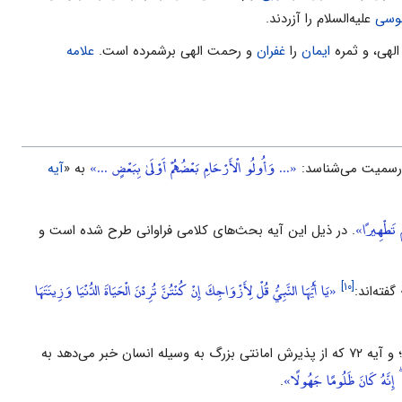
وسى
علیه‌السلام را آزردند.
الهى، و ثمره
ایمان
را
غفران
و رحمت الهى برشمرده است.
علامه
«... وَأُولُو الْأَرْحَامِ بَعْضُهُمْ أَوْلَىٰ بِبَعْضٍ ...»
 رسمیت مى‌شناسد:
به «
آیه
ْ تَطْهِيرًا»
. در ذیل این آیه بحث‌هاى کلامى فراوانى طرح شده است و
«يَا أَيُّهَا النَّبِيُّ قُلْ لِأَزْوَاجِكَ إِنْ كُنْتُنَّ تُرِدْنَ الْحَيَاةَ الدُّنْيَا وَزِينَتَهَا
[۱۰]
؛ و آیه ‌۷۲ که از پذیرش امانتى بزرگ به وسیله انسان خبر مى‌دهد به
نُ ۖ إِنَّهُ كَانَ ظَلُومًا جَهُولًا»
.