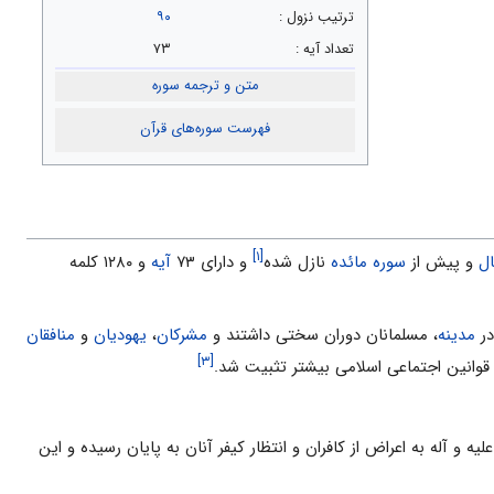
ترتيب نزول :
۹۰
تعداد آیه :
۷۳
متن و ترجمه سوره
فهرست سوره‌های قرآن
[۱]
ال
و پیش از
سوره مائده
نازل شده
و داراى ۷۳
آیه
و ۱۲۸۰ کلمه‌
در
مدینه
، مسلمانان دوران سختى داشتند و
مشرکان
،
یهودیان
و
منافقان
[۳]
 قوانین اجتماعى اسلامى بیشتر تثبیت شد.
لیه و آله به اعراض از کافران و انتظار کیفر آنان به پایان رسیده و این