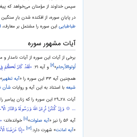
سپس خداوند از مؤمنان مى‌خواهد که پیغمبر
در پایانِ سوره، از افکنده شدن بارِ سنگین
‌طباطبایى
این سوره را مشتمل بر معارف،
ا
آیات مشهور سوره
برخى از آیات این سوره از آیات نامدار و مشهور به 
«لَقَدْ كَانَ لَكُمْ فِي ر
[۶]
اُولواالأرحام
»
و آیه‌ ۲۱:
همچنین آیه ‌۳۳ این سوره را «
آیه تطهیر
» 
شیعه
با استناد به این آیه و روایات
شأن ن
آیات ۲۸‌ـ‌۲۹ این سوره را که زنان پیامبر را میان انتخاب دنیا و برگزیدن خدا و پیامبرش مخیر کرده است «آیات تخییر» گفته‌اند:
... 💠 وَإِنْ كُنْتُنَّ تُرِدْنَ اللَّهَ وَرَسُولَهُ وَالدَّارَ الْآ
«إِ
[۱۱]
آیه ‌۵۶ را نیز «
آیه صلوات
»
خوانده‌اند؛
«إِنَّا عَرَضْنَا الْأَ
[۱۲]
«
آیه امانت
» شهرت دارد: