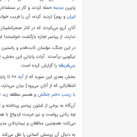
پایین
مدینه
حمله کردند و کار بر مسلمانا
ایران
و روم) تردید کرده، آن را فریب خواند
آنان آرزو مى‌کردند که در کنار صحرانشینا
ندارند، از پیامبر اجازه بازگشت خواستند! 
در این جنگ، مؤمنان ثابت‌قدم و راستین هن
نیکویى برآمدند. آیاتِ پایانىِ این بخش، 
بنى‌قریظه
را گزارش کرده است.
بخش بعدى این سوره که از
آیه
‌۲۸ تا پایان سوره را دربرمى‌گیرد، مربوط به
انتظاراتى که از آنان مى‌رود) بیان مى‌دارد،
با زینب دختر جَحْش
و همسر مطلقه
زید
(پ
آن‌گاه به برخى از شئون پیامبر پرداخته و
چه زنانى رواست و نیز حرمت ازدواج با همسر
مى‌کند؛ همچنین منافقان و بیماردلان مدینه 
به دنبال آن پرسش کسانى را نقل مى‌کند ک