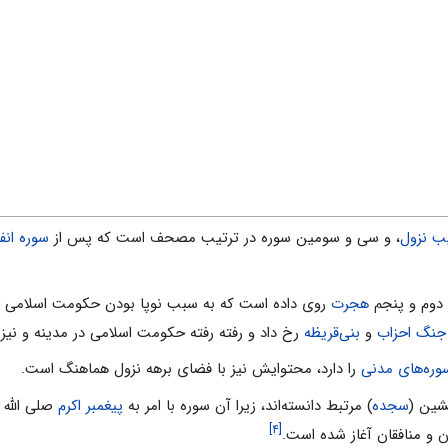
ب نزول
، و سى و سومین سوره در ترتیب مصحف است که پس از
سوره انف
دوم و پنجم
هجرت
روى داده است که به ‌سبب نوپا بودن حکومت اسلامى 
جنگ احزاب
و
بنى‌قریظه
رخ داد و رفته رفته حکومت اسلامى در مدینه و نیز
وره‌هاى مدنى
را دارد، محتوایش نیز با فضاى برهه نزول هماهنگ است.
یشین (
سجده
) مرتبط دانسته‌اند، زیرا آن سوره با امر به
پیغمبر اکرم
صلى الله ع
[۴]
ن و منافقان آغاز شده است.