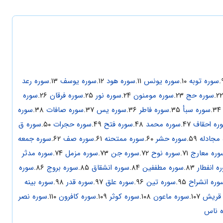
سوره توبه
۱۰.
سوره یونس
۱۱.
سوره هود
۱۲.
سوره یوسف
۱۳.
سوره رعد
سوره حج
۲۳.
سوره مومنون
۲۴.
سوره نور
۲۵.
سوره فرقان
۲۶.
سوره
۳۴
سوره سبأ
۳۵.
سوره فاطر
۳۶.
سوره یس
۳۷.
سوره صافات
۳۸.
سوره
ره احقاف
۴۷.
سوره محمد
۴۸.
سوره فتح
۴۹.
سوره حجرات
۵۰.
سوره ق
مجادله
۵۹.
سوره حشر
۶۰.
سوره ممتحنه
۶۱.
سوره صف
۶۲.
سوره جمعه
وره معارج
۷۱.
سوره نوح
۷۲.
سوره جن
۷۳.
سوره مزمل
۷۴.
سوره مدثر
ه انفطار
۸۳.
سوره مطففین
۸۴.
سوره انشقاق
۸۵.
سوره بروج
۸۶.
سوره
وره انشراح
۹۵.
سوره تین
۹۶.
سوره علق
۹۷.
سوره قدر
۹۸.
سوره بینه
 قریش
۱۰۷.
سوره ماعون
۱۰۸.
سوره کوثر
۱۰۹.
سوره کافرون
۱۱۰.
سوره نصر
 ناس