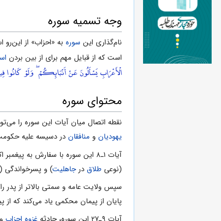
وجه تسمیه سوره
نام‌گذارى این
سوره
به «احزاب» از این‌رو است که آیات ۹‌ـ
است که از قبایل مهم براى از بین بردن
اسل
الْأَعْرَابِ يَسْأَلُونَ عَنْ أَنْبَائِكُمْ ۖ وَلَوْ كَانُوا فِي
محتواى سوره
نقطه اتصال میان آیات این سوره را مى‌
یهودیان
و
منافقان
در دسیسه علیه حکومت 
آیات ۱‌ـ‌۸ این سوره با سفارش به پیغمبر اکرم صلى الله علیه و آله به
(نوعى
طلاق
در
جاهلیت
) و پسرخواندگى (ک
سپس ولایت عامه و سمتى بالاتر از پدر را
پایان از پیمان محکمى یاد مى‌کند که از پی
آیات ۹‌ـ‌۲۷ این سوره، حادثه
غزوه احزاب
و