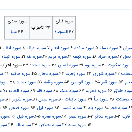
سوره قبلی:
سوره بعدی:
۳۳.
الأحزاب
۳۲.
السجدة
۳۴.
سبإ
مران
۴.
سوره نساء
۵.
سوره مائده
۶.
سوره انعام
۷.
سوره اعراف
۸.
سوره انفال
۹.
نحل
۱۷.
سوره اسراء
۱۸.
سوره کهف
۱۹.
سوره مریم
۲۰.
سوره طه
۲۱.
سوره انبیاء
۲۲.
سوره عنکبوت
۳۰.
سوره روم
۳۱.
سوره لقمان
۳۲.
سوره سجده
۳۳.
سوره احزاب
.
فصلت
۴۲.
سوره شوری
۴۳.
سوره زخرف
۴۴.
سوره دخان
۴۵.
سوره جاثیه
۴۶.
سو
نجم
۵۴.
سوره قمر
۵۵.
سوره الرحمن
۵۶.
سوره واقعه
۵۷.
سوره حدید
۵۸.
سوره 
وره طلاق
۶۶.
سوره تحریم
۶۷.
سوره ملک
۶۸.
سوره قلم
۶۹.
سوره الحاقه
۷۰.
س
 مرسلات
۷۸.
سوره نبأ
۷۹.
سوره نازعات
۸۰.
سوره عبس
۸۱.
سوره تکویر
۸۲.
سور
سوره فجر
۹۰.
سوره بلد
۹۱.
سوره شمس
۹۲.
سوره لیل
۹۳.
سوره ضحی
۹۴.
س
قارعه
۱۰۲.
سوره تکاثر
۱۰۳.
سوره عصر
۱۰۴.
سوره همزه
۱۰۵.
سوره فیل
۱۰۶.
سوره
۱۱۱.
سوره مسد
۱۱۲.
سوره اخلاص
۱۱۳.
سوره فلق
۱۱۴.
سوره