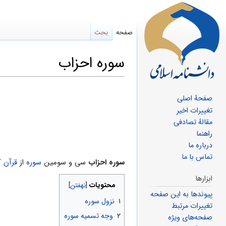
صفحه
بحث
سوره احزاب
پرش
پرش
صفحهٔ اصلی
به
به
تغییرات اخیر
ناوبری
جستجو
مقالهٔ تصادفی
راهنما
درباره ما
تماس با ما
سوره احزاب
سى و سومین
سوره
از
قرآن ک
ابزارها
محتویات
پیوندها به این صفحه
۱
نزول سوره
تغییرات مرتبط
۲
وجه تسمیه سوره
صفحه‌های ویژه