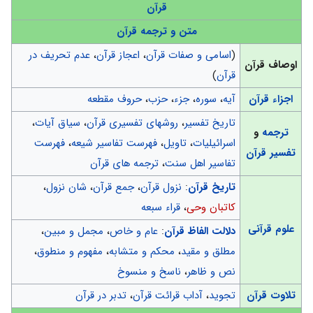
قرآن
متن و ترجمه قرآن
(
اسامی و صفات قرآن
،
اعجاز قرآن
،
عدم تحریف در
اوصاف قرآن
قرآن
)
اجزاء قرآن
آیه
،
سوره
،
جزء
،
حزب
،
حروف مقطعه
تاریخ تفسیر
،
روشهای تفسیری قرآن
،
سیاق آیات
،
ترجمه
و
اسرائیلیات
،
تاویل
،
فهرست تفاسیر شیعه
،
فهرست
تفسیر قرآن
تفاسیر اهل سنت
،
ترجمه های قرآن
تاریخ قرآن
:
نزول قرآن
،
جمع قرآن
،
شان نزول
،
کاتبان وحی
،
قراء سبعه
علوم قرآنی
دلالت الفاظ قرآن
:
عام و خاص
،
مجمل و مبین
،
مطلق و مقید
،
محکم و متشابه
،
مفهوم و منطوق
،
نص و ظاهر
،
ناسخ و منسوخ
تلاوت قرآن
تجوید
،
آداب قرائت قرآن
،
تدبر در قرآن