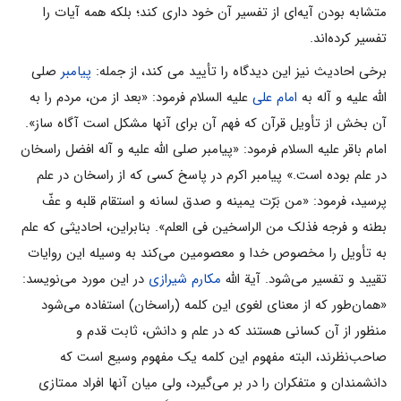
متشابه بودن آیه‌اى از تفسیر آن خود دارى کند؛ بلکه همه آیات را
تفسیر کرده‌اند.
برخى احادیث نیز این دیدگاه را تأیید مى کند، از جمله:
پیامبر
صلى
الله علیه و آله به
امام على
علیه السلام فرمود: «بعد از من، مردم را به
آن بخش از تأویل قرآن که فهم آن براى آنها مشکل است آگاه ساز».
امام باقر علیه السلام فرمود: «پیامبر صلى الله علیه و آله افضل راسخان
در علم بوده است.» پیامبر اکرم در پاسخ کسى که از راسخان در علم
پرسید، فرمود: «من بَرّت یمینه و صدق لسانه و استقام قلبه و عفّ
بطنه و فرجه فذلک من الراسخین فى العلم». بنابراین، احادیثى که علم
به تأویل را مخصوص خدا و معصومین مى‌کند به وسیله این روایات
تقیید و تفسیر مى‌شود. آیة الله
مکارم شیرازى
در این مورد مى‌نویسد:
«همان‌طور که از معناى لغوى این کلمه (راسخان) استفاده مى‌شود
منظور از آن کسانى هستند که در علم و دانش، ثابت قدم و
صاحب‌نظرند، البته مفهوم این کلمه یک مفهوم وسیع است که
دانشمندان و متفکران را در بر مى‌گیرد، ولى میان آنها افراد ممتازى