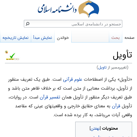
ستجو
صفحه
بحث
خواندن
نمایش مبدأ
نمایش تاریخچه
تأویل
(تغییرمسیر از
تاویل
)
پرش
پرش
«تأویل» یکی از اصطلاحات
علوم قرآنی
است. طبق یک تعریف منظور
به
به
از تأویل، برداشت معنایی از متن است که بر خلاف ظاهر متن باشد و
ناوبری
جستجو
طبق تعریف دیگر منظور از تأویل همان
تفسیر قرآن
است. در روایات،
تأویل
قرآن
به معناى حقایق خارجى و واقعیتهاى عینى که مقاصد
واقعى آیات مى‌باشد، به کار برده شده است.
محتویات