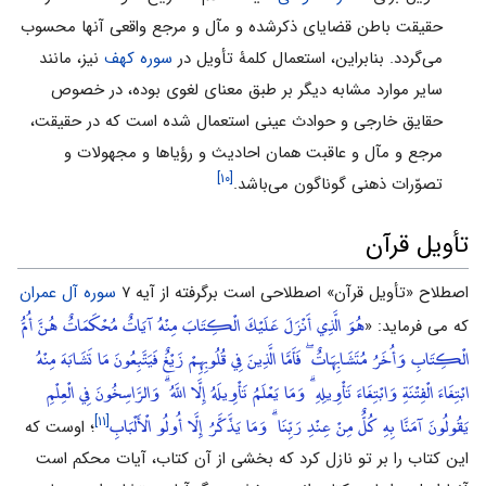
حقیقت باطن قضایاى ذکرشده و مآل و مرجع واقعى آنها محسوب
مى‌گردد. بنابراین، استعمال کلمۀ تأویل در
سوره کهف
نیز، مانند
سایر موارد مشابه دیگر بر طبق معناى لغوى بوده، در خصوص
حقایق خارجى و حوادث عینى استعمال شده است که در حقیقت،
مرجع و مآل و عاقبت همان احادیث و رؤیاها و مجهولات و
[۱۰]
تصوّرات ذهنى گوناگون مى‌باشد.
تأویل قرآن
اصطلاح «تأویل قرآن» اصطلاحی است برگرفته از آیه ۷
سوره آل عمران
هُوَ الَّذِي أَنْزَلَ عَلَيْكَ الْكِتَابَ مِنْهُ آيَاتٌ مُحْكَمَاتٌ هُنَّ أُمُّ
که می فرماید: «
الْكِتَابِ وَأُخَرُ مُتَشَابِهَاتٌ ۖ فَأَمَّا الَّذِينَ فِي قُلُوبِهِمْ زَيْغٌ فَيَتَّبِعُونَ مَا تَشَابَهَ مِنْهُ
ابْتِغَاءَ الْفِتْنَةِ وَابْتِغَاءَ تَأْوِيلِهِ ۗ وَمَا يَعْلَمُ تَأْوِيلَهُ إِلَّا اللَّهُ ۗ وَالرَّاسِخُونَ فِي الْعِلْمِ
يَقُولُونَ آمَنَّا بِهِ كُلٌّ مِنْ عِنْدِ رَبِّنَا ۗ وَمَا يَذَّكَّرُ إِلَّا أُولُو الْأَلْبَابِ
[۱۱]
؛ اوست که
این کتاب را بر تو نازل کرد که بخشى از آن کتاب، آیات محکم است