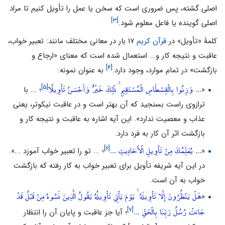
اصلى گشته، پس ضرورى است که سخن یا عمل را تأویل کنیم تا مراد
[۳]
اصلى گوینده یا فاعل معلوم شود.
کلمۀ «تأویل» در
قرآن کریم
۱۷ بار در معانی مختلف مانند: تعبیر خواب،
عاقبت و نتیجه کار و... استعمال شده است که معنای «ارجاع و
[۴]
بازگشت» در تمام موارد، وجود دارد.
به عنوان نمونه:
... وَزِنُوا بِالْقِسْطَاسِ الْمُسْتَقِيمِ ۚ ذَٰلِكَ خَيْرٌ وَأَحْسَنُ تَأْوِيلًا
[۵]
«
؛ ... با
ترازوی راست بسنجید که آن بهتر است و در عاقبت نیکوتر، یعنی
عذاب و معصیت ندارد». این آیه اشاره به عاقبت و نتیجه کار و
بازگشت اثر آن کار به فرد دارد.
... يُعَلِّمُكَ مِنْ تَأْوِيلِ الْأَحَادِيثِ ...
[۶]
«
؛ ... تو را تعبیر خواب آموزد ...».
در این آیه شریفه تأویل برای تعبیر خواب به کار رفته که بازگشت
خواب به آن است.
هَلْ يَنْظُرُونَ إِلَّا تَأْوِيلَهُ ۚ يَوْمَ يَأْتِي تَأْوِيلُهُ يَقُولُ الَّذِينَ نَسُوهُ مِنْ قَبْلُ قَدْ
«
جَاءَتْ رُسُلُ رَبِّنَا بِالْحَقِّ ...
[۷]
؛ آیا جز عاقبت و پایان آن را انتظار