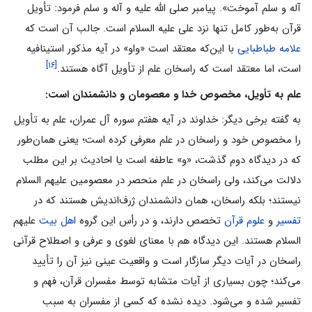
آله و سلم آموخت». پیامبر صلى الله علیه و آله و سلم فرمود: تأویل
قرآن به‌طور کامل تنها نزد على علیه السلام است. جالب آن است که
علامه طباطبایى
با این‌که معتقد است «واو» در آیه مذکور استینافیه
[۱۶]
است، اما معتقد است که راسخان علم از تأویل آگاه هستند.
علم به تأویل، مخصوص خدا و معصومان و دانشمندان است:
به گفته برخی دیگر: خداوند در آیه هفتم سوره آل عمران، علم به تأویل
را مخصوص خود و راسخان در علم معرفى کرده است؛ یعنى همان‌طور
که در دیدگاه دوم گذشت، «و» عاطفه است یا احادیث بر این مطلب
دلالت مى‌کند، ولى راسخان در علم منحصر در معصومین علیهم السلام
نیستند؛ بلکه راسخان، همان دانشمندان ژرف‌اندیش هستند که در
تفسیر
و
علوم قرآن
تخصص دارند، و در رأس این گروه
اهل بیت
علیهم
السلام هستند. این دیدگاه هم با معناى لغوى و عرفى و اصطلاح قرآنى
راسخان در آیات دیگر سازگار است و واقعیت عینى نیز آن را تأیید
مى‌کند؛ چون بسیارى از آیات متشابه توسط مفسران قرآن، فهم و
تفسیر شده و مى‌شود. دیده نشده که کسى از مفسران به سبب