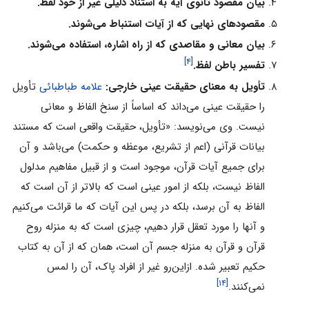
بیان مقصود ثانوى آیه به استناد دلیلى غیر از خود لفظ.
مقصودهاى نهایى که از آیات استنباط مى‌شوند.
بیان معانى و مقاصدى که از راه اشاره، استفاده مى‌شوند.
[۴]
تفسیر باطن لفظ.
تأویل به معناى حقیقت عینى خارجى:
علامه طباطبائى
تأویل
را حقیقت عینى مى‌داند که اساساً از سنخ الفاظ و معانى
نیست. وى مى‌نویسد: «تأویل، حقیقت واقعى است که مستند
بیانات قرآنى (اعم از تشریع، موعظه و حکمت) مى‌باشد و آن
براى جمیع آیات قرآن، موجود است و از قبیل مفاهیم مدلول
الفاظ نیست، بلکه از امور عینى است که بالاتر از آن است که
الفاظ به آن برسد، بلکه در پس این آیات که ما قرائت مى‌کنیم
و آنها را مورد تعقل قرار دهیم، چیزى است که به منزله روح
قرآن و قرآن به منزله جسم آن است، همان که از آن به کتاب
حکیم تعبیر شده. ازاین‌رو غیر از افراد پاک، آن را لمس
[۱۴]
نمى‌کنند.