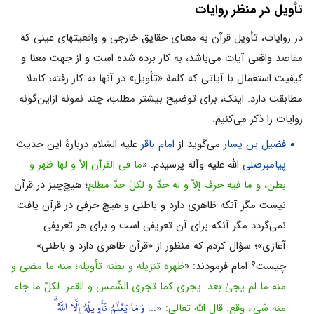
تأویل در منظر روایات
در روایات، تأویل قرآن به معناى حقایق خارجى و واقعیتهاى عینى که
مقاصد واقعى آیات مى‌باشد، به کار برده شده است و از جهت معنا و
کیفیت استعمال با آیاتى که کلمۀ «تأویل» در آنها به کار رفته، کاملا
مطابقت دارد. اینک، براى توضیح بیشتر مطلب، چند نمونه ازاین‌گونه
روایات را ذکر مى‌کنیم.
فضیل بن یسار
مى‌گوید از
امام باقر
علیه السّلام دربارۀ این حدیث
پیامبرصلی
الله علیه وآله پرسیدم: «
ما فی القرآن إلاّ و لها ظهر و
بطن، و ما فیه حرف إلاّ و له حدّ و لکلّ حدّ مطلع
؛ هیچ‌چیز در قرآن
نیست مگر آنکه ظاهرى دارد و باطنى و هیچ حرفى در قرآن یافت
نمى‌گردد مگر آنکه براى آن تعریفى است و براى هر تعریفى
آغازى»؛ سؤال کردم که منظور از «قرآن ظاهرى دارد و باطنى»
چیست‌؟ امام فرمودند: «
ظهره تنزیله و بطنه تأویله؛ منه ما مضى و
منه ما لم یجئ بعد. یجری کما تجری الشّمس و القمر. لکلّ ما جاء
«... وَمَا يَعْلَمُ تَأْوِيلَهُ إِلَّا اللَّهُ ۗ
منه شیء وقع. قال اللّه تعالى: