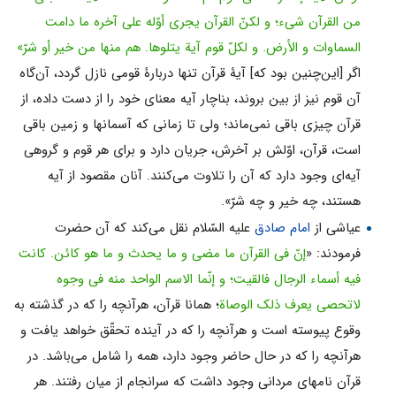
من القرآن شیء؛ و لکنّ القرآن یجری أوّله على آخره ما دامت
السماوات و الأرض. و لکلّ قوم آیة یتلوها. هم منها من خیر أو شرّ»
اگر [این‌چنین بود که] آیۀ قرآن تنها دربارۀ قومى نازل گردد، آن‌گاه
آن قوم نیز از بین بروند، بناچار آیه معناى خود را از دست داده، از
قرآن چیزى باقى نمى‌ماند؛ ولى تا زمانى که آسمانها و زمین باقى
است، قرآن، اوّلش بر آخرش، جریان دارد و براى هر قوم و گروهى
آیه‌اى وجود دارد که آن را تلاوت مى‌کنند. آنان مقصود از آیه
هستند، چه خیر و چه شرّ».
عیاشى از
امام صادق
علیه السّلام نقل مى‌کند که آن حضرت
فرمودند: «
إنّ فی القرآن ما مضى و ما یحدث و ما هو کائن. کانت
فیه أسماء الرجال فالقیت؛ و إنّما الاسم الواحد منه فی وجوه
لاتحصى یعرف ذلک الوصاة
؛ همانا قرآن، هرآنچه را که در گذشته به
وقوع پیوسته است و هرآنچه را که در آینده تحقّق خواهد یافت و
هرآنچه را که در حال حاضر وجود دارد، همه را شامل مى‌باشد. در
قرآن نامهاى مردانى وجود داشت که سرانجام از میان رفتند. هر