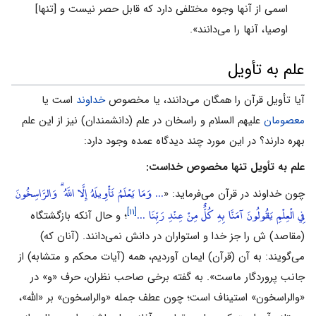
اسمى از آنها وجوه مختلفى دارد که قابل حصر نیست و [تنها]
اوصیا، آنها را مى‌دانند».
علم به تأویل
آیا تأویل قرآن را همگان مى‌دانند، یا مخصوص
خداوند
است یا
معصومان
علیهم السلام و راسخان در علم (دانشمندان) نیز از این علم
بهره دارند؟ در این مورد چند دیدگاه عمده وجود دارد:
علم به تأویل تنها مخصوص خداست:
... وَمَا يَعْلَمُ تَأْوِيلَهُ إِلَّا اللَّهُ ۗ وَالرَّاسِخُونَ
چون خداوند در قرآن مى‌فرماید: «
فِي الْعِلْمِ يَقُولُونَ آمَنَّا بِهِ كُلٌّ مِنْ عِنْدِ رَبِّنَا ...
[۱۱]
؛ و حال آنکه بازگشتگاه
(مقاصد) ش را جز خدا و استواران در دانش نمى‌دانند. (آنان که)
مى‌گویند: به آن (قرآن) ایمان آوردیم، همه (آیات محکم و متشابه) از
جانب پروردگار ماست». به گفته برخى صاحب نظران، حرف «و» در
«والراسخون» استیناف است؛ چون عطف جمله «والراسخون» بر «اللّٰه»،