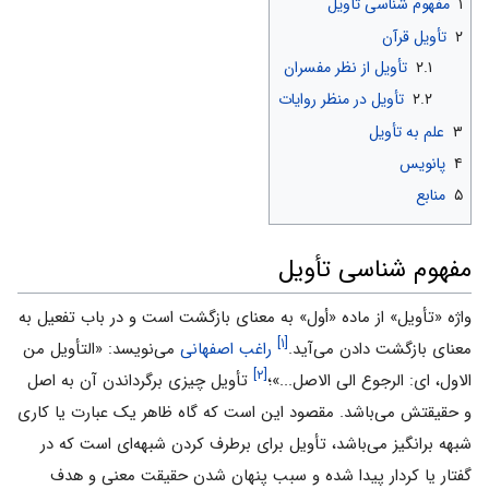
۱
مفهوم شناسى تأویل
۲
تأویل قرآن
۲.۱
تأویل از نظر مفسران
۲.۲
تأویل در منظر روایات
۳
علم به تأویل
۴
پانویس
۵
منابع
مفهوم شناسى تأویل
واژه «تأویل» از ماده «أول» به معناى بازگشت است و در باب تفعیل به
[۱]
معناى بازگشت دادن مى‌آید.
راغب اصفهانى
مى‌نویسد: «التأویل من
[۲]
الاول، اى: الرجوع الى الاصل...»؛
تأویل چیزى برگرداندن آن به اصل
و حقیقتش مى‌باشد. مقصود این است که گاه ظاهر یک عبارت یا کارى
شبهه برانگیز مى‌باشد، تأویل براى برطرف کردن شبهه‌اى است که در
گفتار یا کردار پیدا شده و سبب پنهان شدن حقیقت معنى و هدف