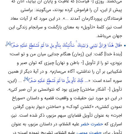
مى‌کشند. روزى [- قیامت] که عاقبت و پایان آن بیاید، آنان که
پیش از این، آن را فراموش کرده بودند، مى‌گویند: براستى
فرستادگان پروردگارمان آمدند ...». در این مورد که از آیات معاد
است نیز، کلمۀ «تأویل» به معناى بازگشت و سرانجام زندگى این
جهان مى‌باشد.
قَالَ هَٰذَا فِرَاقُ بَيْنِي وَبَيْنِكَ ۚ سَأُنَبِّئُكَ بِتَأْوِيلِ مَا لَمْ تَسْتَطِعْ عَلَيْهِ صَبْرًا
[۸]
«
؛
[بندۀ خدا] گفت: این (زمان) هنگام جدایى میان من و تو است؛
بزودى، تو را از تأویل [- باطن و نهان] چیزى که توان صبر و
شکیبایى بر آن را نداشتى، آگاه مى‌سازم». و در آیۀ دیگر از همین
... ذَٰلِكَ تَأْوِيلُ مَا لَمْ تَسْطِعْ عَلَيْهِ صَبْرًا
[۹]
سوره آمده است: «
؛ ... (این،
تأویل [- آشکار ساختن] چیزى بود که نتوانستى بر آن صبر کنى».
در این دو مورد نیز، حقیقت و واقعیت قضیه و داستان «سوراخ
نمودن کشتى»، «کشتن کودک» و «ساختن دیوار بدون گرفتن
اجرت» به عنوان تأویل قضایاى مبهم مزبور، ذکر شده است. نیز،
اسرارى که
حضرت خضر
علیه السّلام، در داستان مزبور، به عنوان
تأویل براى
حضرت موسى
علیه السّلام، تشریح نموده است؛ در