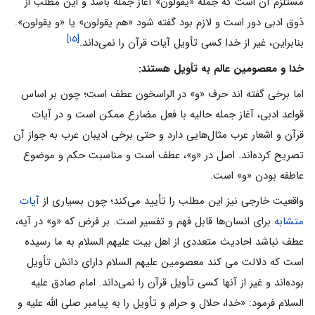
مستلزم آن است که جمله «یقولون» آغاز جمله باشد و این مطلب از
ذوق ادبى دور است و لازم بود گفته شود «هم یقولون» یا «و یقولون».
[۱۵]
بنابراین، غیر از خدا کسى تأویل آیات قرآن را نمى‌داند.
خدا و معصومین عالم به تأویل هستند:
اما برخی گفته اند حرف «و» در الراسخون عطف است؛ چون بر اساس
قواعد ادبى، آغاز جمله حالیه با فعل مضارع ممکن است و در آیات
قرآن و اشعار عرب مثال‌هایى دارد و حتى برخى ادیبان عرب به جواز آن
تصریح کرده‌اند. اصل در «و»، عطف است و مناسبت حکم و موضوع
عاطفه بودن «و» است.
واقعیت خارجى نیز این مطلب را تأیید مى‌کند؛ چون بسیارى از
آیات
متشابه
براى انسان‌ها قابل فهم و تفسیر است. بر فرض که «و» در آیه،
عطف نباشد احادیث متعددى از اهل بیت علیهم السلام به ما رسیده
است که دلالت مى کند معصومین علیهم السلام داراى دانش تأویل
بوده‌اند و غیر از آنها کسى تأویل قرآن را نمى‌داند. امام صادق علیه
السلام فرمود: «خدا، حلال و حرام و تأویل را به پیامبر صلى الله علیه و