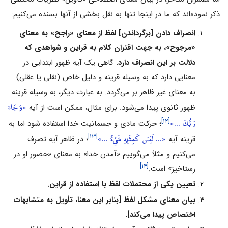
ذکر نموده‌اند که ما در اینجا تنها به نقل بخشى از آنها بسنده مى‌کنیم:
انصراف دادن [برگرداندن] لفظ از معناى «راجح» به معناى
«مرجوح»، به جهت اقتران کلام به قراین و شواهدى که
دلالت بر این انصراف دارد.
گاهى یک آیه ظهور ابتدایى در
معنایى دارد که به وسیله قرینه و دلیل خاص (نقلى یا عقلى)
به معناى غیر ظاهر بر مى‌گردد. به عبارت دیگر، به وسیله قرینه
«وَجَاءَ
ظهور ثانوى پیدا مى‌شود. براى مثال، ممکن است از آیه
رَبُّكَ ...»
[۱۲]
؛ حرکت مادى و جسمانیت خدا استفاده شود اما به
«... لَيْسَ كَمِثْلِهِ شَيْءٌ ...»
[۱۳]
قرینه آیه
؛ در ظاهر آیه تصرف
مى‌کنیم و مثلاً مى‌گوییم «آمدن خدا» به معناى «حضور او در
[۱۴]
رستاخیز» است.
تعیین یکى از محتملات لفظ با استفاده از قراین.
بیان معناى مشکل لفظ [بنابر این معنا، تأویل به متشابهات
اختصاص پیدا مى‌کند].