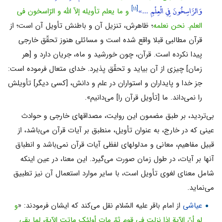
وَالرَّاسِخُونَ فِي الْعِلْمِ ...»
[۱۱]
و ما یعلم تأویله إلاّ اللّه و الرّاسخون فی
العلم. نحن نعلمه
؛ ظاهرش، تنزیل آن و باطنش تأویل آن است؛ از
قرآن مطالبى قبلا واقع شده است و مسائلى هنوز تحقّق خارجى
پیدا نکرده است. قرآن، چون خورشید و ماه، جریان دارد و [هر
زمان] چیزى از آن بیاید و تحقّق پذیرد. خداى متعال فرموده است:
جز خدا و پایداران و استواران در علم و دانش، [کسى دیگر] تأویلش
را نمى‌داند. ما [تأویل قرآن را] مى‌دانیم».
بى‌تردید، بر طبق مضمون این روایت، مصداقهاى خارجى و حوادث
عینى که در خارج، به عنوان تأویل، منطبق بر آیات قرآن مى‌باشد، از
قبیل مفاهیم، معانى و مدلولهاى لفظى آیات قرآن نمى‌باشد و انطباق
آنها بر آیات، در طول زمان صورت مى‌گیرد. این معنا، در عین اینکه
شامل معناى لغوى تأویل است، با سایر موارد استعمال آن نیز تطبیق
مى‌نماید.
عیاشى
از امام باقر علیه السّلام نقل مى‌کند که ایشان فرمودند: «
و
لو أنّ الآیة إذا نزلت فی قوم ثمّ مات أولئک ماتت الآیة، لما بقی