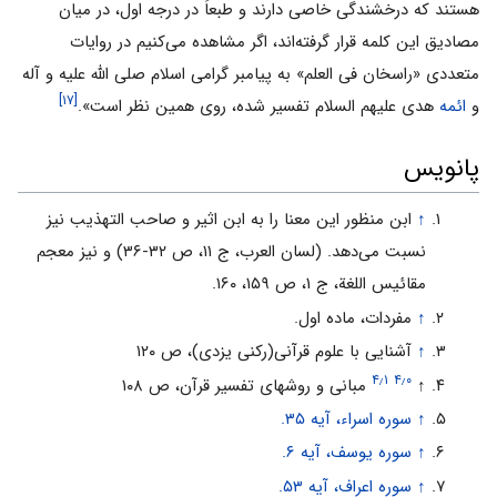
هستند که درخشندگى خاصى دارند و طبعاً در درجه اول، در میان
مصادیق این کلمه قرار گرفته‌اند، اگر مشاهده مى‌کنیم در روایات
متعددى «راسخان فى العلم» به پیامبر گرامى اسلام صلى الله علیه و آله
[۱۷]
و
ائمه
هدى علیهم السلام تفسیر شده، روى همین نظر است».
پانویس
↑
ابن منظور این معنا را به ابن اثیر و صاحب التهذیب نیز
نسبت مى‌دهد. (لسان العرب، ج ۱۱، ص ۳۲-۳۶) و نیز معجم
مقائیس اللغة، ج ۱، ص ۱۵۹، ۱۶۰.
↑
مفردات، ماده اول.
↑
آشنایی با علوم قرآنی(رکنی یزدی)، ص ۱۲۰
۴٫۱
۴٫۰
↑
مبانی و روشهای تفسیر قرآن، ص ۱۰۸
↑
سوره اسراء، آیه ۳۵.
↑
سوره یوسف، آیه ۶.
↑
سوره اعراف، آیه ۵۳.