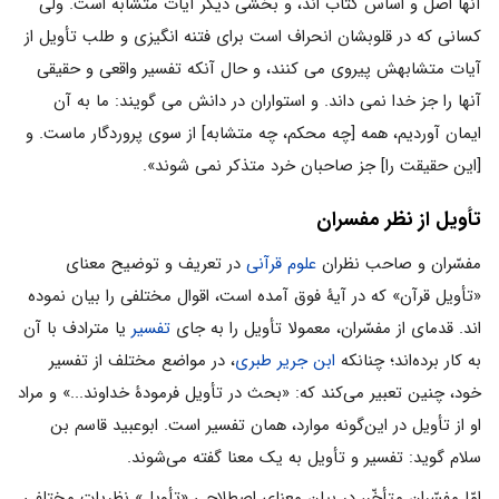
آنها اصل و اساس کتاب‏ اند، و بخشى دیگر آیات متشابه است. ولى
کسانى که در قلوبشان انحراف است براى فتنه‏ انگیزى و طلب تأویل از
آیات متشابهش پیروى مى‏ کنند، و حال آنکه تفسیر واقعى و حقیقى
آنها را جز خدا نمى‏ داند. و استواران در دانش مى‏ گویند: ما به آن
ایمان آوردیم، همه [چه محکم، چه متشابه‏] از سوى پروردگار ماست. و
[این حقیقت را] جز صاحبان خرد متذکر نمى‏ شوند».
تأویل از نظر مفسران
مفسّران و صاحب نظران
علوم قرآنی
در تعریف و توضیح معناى
«تأویل قرآن» که در آیۀ فوق آمده است، اقوال مختلفی را بیان نموده
اند. قدماى از مفسّران، معمولا تأویل را به جاى
تفسیر
یا مترادف با آن
به کار برده‌اند؛ چنانکه
ابن جریر طبرى
، در مواضع مختلف از تفسیر
خود، چنین تعبیر مى‌کند که: «بحث در تأویل فرمودۀ خداوند...» و مراد
او از تأویل در این‌گونه موارد، همان تفسیر است. ابوعبید قاسم بن
سلام گوید: تفسیر و تأویل به یک معنا گفته مى‌شوند.
امّا مفسّران متأخّر، در بیان معناى اصطلاحى «تأویل» نظریات مختلفى