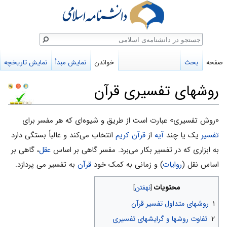
ستجو
صفحه
بحث
خواندن
نمایش مبدأ
نمایش تاریخچه
روشهای تفسیری قرآن
پرش
پرش
«روش تفسیری» عبارت است از طریق و شیوه‌ای که هر مفسر برای
به
به
تفسیر
یک یا چند
آیه
از
قرآن کریم
انتخاب می‌کند و غالباً بستگی دارد
ناوبری
جستجو
به ابزاری که در تفسیر بکار می‌برد. مفسر گاهی بر اساس
عقل
، گاهی بر
اساس نقل (
روایات
) و زمانی به کمک خود
قرآن
به تفسیر می پردازد.
محتویات
۱
روشهای متداول تفسیر قرآن
۲
تفاوت روشها و گرایشهای تفسیری