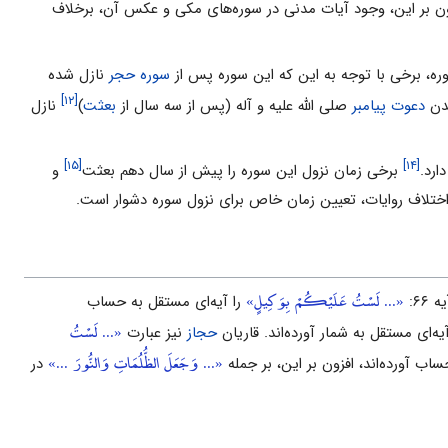
ن بر این، وجود آیات مدنى در سوره‌هاى مکى و عکس آن، برخلاف
ه، برخى با توجه به این که این سوره پس از
سوره حجر
نازل شده
[۱۲]
دعوت پیامبر
صلى الله علیه و آله (پس از سه سال از
بعثت
)
نازل
[۱۵]
[۱۴]
ارد.
برخى زمان نزول این سوره را پیش از سال دهم بعثت
و
 اختلاف روایات، تعیین زمان خاص براى نزول سوره دشوار است.
«... لَسْتُ عَلَيْكُمْ بِوَكِيلٍ»
را آیه‌اى مستقل به حساب
«... لَسْتُ
حجاز
نیز عبارت
«... وَجَعَلَ الظُّلُمَاتِ وَالنُّورَ ...»
در