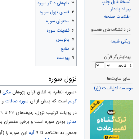
نسخهٔ قابل چاپ
۳
نام‌های دیگر سوره
پیوند پایدار
۴
فضاى نزول سوره
اطلاعات صفحه
۵
محتواى سوره
در دانشنامه‌های همسو
۶
فضیلت سوره
۷
پانویس
ویکی شیعه
۸
منابع
پیمایش‌گر قرآن
۹
پیوست
نزول سوره
سایر سایت‌ها
موسسه اهل‌البیت (ع)
«سوره انعام» به اتفاق قرآن پژوهان
مکى
ا
کریم
است که پیش از آن
سوره صافات
و پ
در روایات ترتیب نزول، ردیف‌هاى ۴۳ تا ۶۹ را براى آن ذکر کرده‌اند.
مدنى
بودن سوره است و برخى مفسران بدا
جمعى به اختلاف، تا ۹
آیه
این سوره را (آیات ۲۰،۲۳،۹۱ ـ ۹۳،۱۱۴، ۱