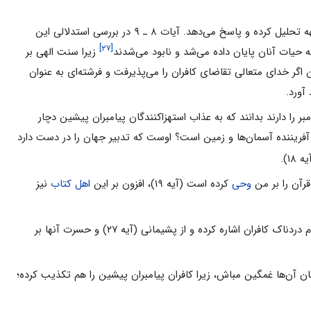
در آیات مورد بحث، به طور منطقى و مستدل پاسخ آنان ارائه مى‌شود و سپس اهداف سه‌گانه آن‌ها را از طرح این شبهه تحلیل کرده و پاسخ مى‌دهد. آیات ۸ ـ ۹ در بررسى استدلالى این
[۲۷]
ه حیات آنان پایان داده مى‌شد و نابود مى‌شدند
زیرا سنت الهى بر
 اگر خداى متعالى تقاضاى کافران را مى‌پذیرفت و فرشته‌اى به عنوان
آورد.
بر را دارند بدانند که به عذاب استهزاکنندگان پیامبران پیشین دچار
آفریننده آسمان‌ها و زمین است؟ اوست که تدبیر جهان را در دست دارد
 ۱۸).
قرآن را بر من
وحى
کرده است (آیه ۱۹)، افزون بر این
اهل کتاب
نیز
پس از آن که با دلایل منطقى و بررسى همه جوانب، ادعاى مشرکان را پاسخ گفت و حجت را بر آنان تمام کرد، به فرجام دردناک کافران اشاره کرده و از پشیمانى (آیه ۲۷) و حسرت آنها بر
ان آن‌ها غمگین مباش، زیرا کافران پیامبران پیشین را هم تکذیب کرده؛