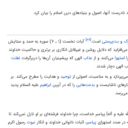
ادرست آنها، اصول و بنیادهاى دین اسلام را بیان کرد.
[۲۶]
ک
و
بت‌پرستى
است.
آیات نخست (۱ ـ ۷) سوره به حمد و ستایش
‌افزاید که دلایل روشن و غیرقابل انکارى بر برترى و حاکمیت خداوند
ا
استهزا
مى‌کنند و از
عذاب
الهى که پیشینیان آن‌ها را دربرگرفت
غفلت
ب الهى دچار شدند.
ى‌پردازد و به مناسبت، اصولى از
توحید
و هدایت را مطرح مى‌کند. بر
بدعت‌هایى
را که در آیین
ابراهیم
علیه السلام پدید
 علیه و آله] پیامبر خداست، چرا خداوند فرشته‌اى بر او نازل نمى‌کند تا
ه در صدد استهزاى
پیامبر
، اثبات ناتوانى خداوند و انکار
نبوت
رسول ‌اکرم