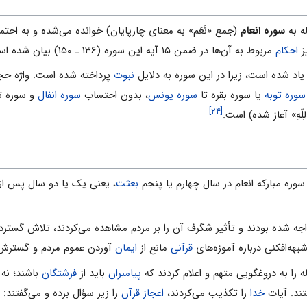
له به
سوره انعام
(جمع «نَعَم» به معناى چارپایان) خوانده مى‌شده و به احت
ز
احکام
مربوط به آن‌ها در ضمن ۱۵ آیه این سوره (۱۳۶ ـ ۱۵۰) بیان شده است.
یاد شده است، زیرا در این سوره به دلایل
نبوت
پرداخته شده است. واژه حجت نیز در آیات ۸۳ و
سوره توبه
یا سوره بقره تا
سوره یونس
، بدون احتساب
سوره انفال
و سوره تو
[۲۴]
لِلّهِ» آغاز شده) است.
وره مبارکه انعام در سال چهارم یا پنجم
بعثت
، یعنى یک یا دو سال پس از
ه شده بودند و تأثیر شگرف آن را بر مردم مشاهده مى‌کردند، تلاش گسترده‌
بهه‌افکنى درباره آموزه‌هاى
قرآنى
مانع از
ایمان
آوردن عموم مردم و گستر
له را به دروغگویى متهم و اعلام کردند که
پیامبران
باید از
فرشتگان
باشند؛ نه 
ستند. آیات
خدا
را تکذیب مى‌کردند،
اعجاز قرآن
را زیر سؤال برده و مى‌گفتند: