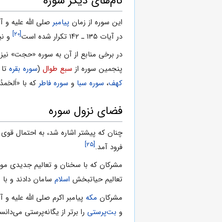
نام‌های دیگر سوره
این سوره از زمان
پیامبر
صلى الله علیه و آ
[۲۰]
در آیات ۱۳۵ ـ ۱۴۲ تکرار شده است
و نی
در برخى منابع از آن به سوره «حجت» نیز 
پنجمین سوره از
سبع طوال
(
سوره بقره
تا
کهف
،
سوره سبا
و
سوره فاطر
که با «اَلحَمدُ
فضاى نزول سوره
چنان که پیشتر اشاره شد، به احتمال قوى س
[۲۵]
فرود آمد.
مشرکان که با سخنان و تعالیم جدیدى مواج
تعالیم حیاتبخش
اسلام
سامان دادند و با ش
مشرکان
مکه
پیامبر اکرم صلى الله علیه و آ
و
بت‌پرستى
را برتر از یگانه‌پرستى مى‌دان