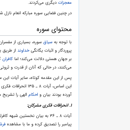
معجزات
دیگرى مى‌کردند.
در چنین فضایى سوره مبارکه انعام نازل ش
محتواى سوره
با توجه به
سیاق
سوره، بسیارى از مفسران
پروردگار و اثبات یگانگى
خداوند
از طریق ی
بر جهان هستى دلالت مى‌کند؛ اما
کافران
که
مى‌کنند، در حالى که آنان از قدرت و ثرو
پس از این مقدمه کوتاه، سایر آیات این س
این اساس، آیات ۸ ـ ۱۳۵ انحرافات فکرى و شبهات مطرح شده از سوى مشرکان را بررسى مى‌کند و آیات ۱۳۶ ـ ۱۵۲ رفتارهاى ناشایست و
آورده بودند بیان و
احکام
الهى را تشریح مى‌کند و د
۱. انحرافات فکرى مشرکان:
آیات ۸ ـ ۳۶ به بیان نخستین شبهه کافران و پاسخ آن اختصاص دارد. مشرکان مى‌گفتند: اگر به راستى
پیامبر را تصدیق کرده و ما با مشاهده
فرش