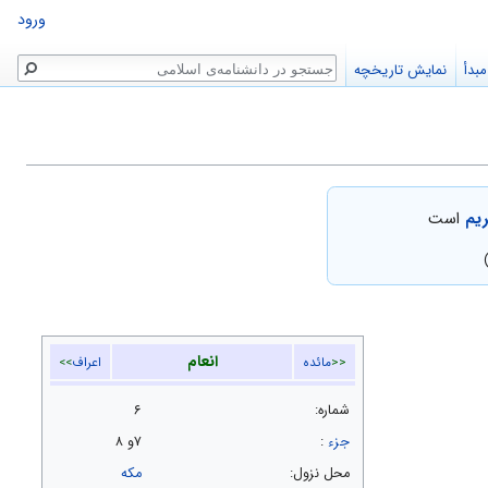
ورود
جستجو
بدأ
نمایش تاریخچه
ریم
است
انعام
<<
مائده
اعراف
>>
شماره:
۶
جزء
:
۷و ۸
محل نزول:
مکه