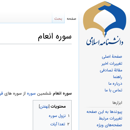
صفحه
بحث
سوره انعام
پرش
پرش
صفحهٔ اصلی
به
به
تغییرات اخیر
ناوبری
جستجو
مقالهٔ تصادفی
راهنما
درباره ما
تماس با ما
سوره انعام
ششمین
سوره
از سوره های
قر
ابزارها
محتویات
پیوندها به این صفحه
۱
نزول سوره
تغییرات مرتبط
۲
تعدا آیات
صفحه‌های ویژه