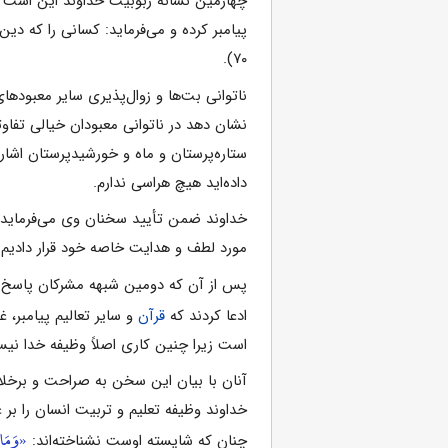
پیامبر کرده و مى‌فرماید: کسانى را که دین
۷۰).
نشان دهد در ناتوانى معبودان خیالى تفا
ستاره‌پرستان و ماه و خورشیدپرستان اشاره
داده‌اید هیچ هراسى ندارم.
خداوند ضمن تأیید سخنان وى مى‌فرماید: ا
مورد لطف و هدایت خاصه خود قرار دادیم (آیات ۷۱
پس از آن که دومین شبهه مشرکان پاسخ داده شد، آیات ۹۱ ـ ۱۰۸ به بررسى سومین شبهه و اشکال اساسى
ادعا کردند که
قرآن
و سایر تعالیم پیامبر، غ
است زیرا چنین کارى اصلاً وظیفه خدا نی
آنان با بیان این سخن به صراحت و برخلاف
خداوند وظیفه تعلیم و تربیت انسان را بر 
«وَمَا ق
چنان که شایسته اوست نشناخته‌اند: