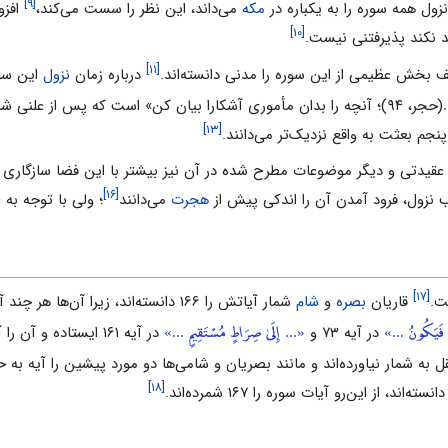
[۹]
نزول همه سوره را به یکباره در
مکه
مى‌داند، این نظر را سست مى‌کند،
افزو
[۱۰]
 نکند پذیرفتنى نیست.
[۱۱]
 بخش عظیمى از این سوره را مدنى دانسته‌اند.
درباره زمان
نزول
این سور
.
(حجر، ۹۴)؛ آنچه را بدان مأمورى آشکارا بیان کن» است که پس از علنى شدن
[۱۳]
پنجم بعثت به واقع نزدیک‌تر مى‌دانند.
قیدتى و دیگر موضوعات مطرح شده در آن نیز بیشتر با این فضا سازگارى د
[۱۶]
یب نزول، فرود آمدن آن را اندکى پیش از
هجرت
مى‌دانند
؛ ولى با توجه به
[۱۷]
قاریان
بصره
و
شام
شمار آیاتش را ۱۶۶ دانسته‌اند، زیرا آن‌ها هر چند آیه ۶۶:
فَيَكُونُ ...»
«... إِلَىٰ صِرَاطٍ مُسْتَقِيمٍ ...»
در آیه ۷۳ و
در آیه ۱۶۱ ایستاده و آن را آیه‌اى مستقل به شمار آورده‌اند. قاریان
[۱۸]
، از این‌رو آیات سوره را ۱۶۷ شمرده‌اند.