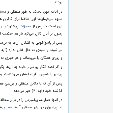
بودند.
شبهه مى‌فرمایند: این تقاضا براى کافران ه
این است که پس از
معجزات
پیشنهادى و ن
رسول بر آنان نازل مى‌کرد باز هم حکمت ا
پس از پاسخ‌گویى به اشکال آن‌ها به بررسى 
مى‌شوند و سودى به حال آنان ندارد (آیه ۱۰) و اگر مى‌خواهند ناتوانى
و روزى همگان را مى‌رساند و هر خیرى ب
و اگر قصد انکار پیامبر را دارند به آن‌ه
پیامبر را همچون فرزندانشان مى‌شناسند و به
گذشته خود (آیه ۳۱) خبر مى‌دهد.
در انتها خداوند، پیامبرش را در برابر مخ
اما پیامبران در برابر سخنان آن‌ها
صبر
پیشه 