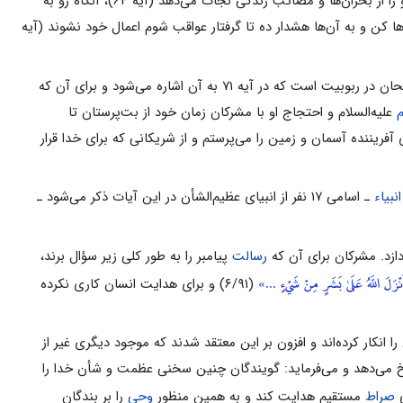
چهارمین نشانه ربوبیت خداوند این است که او تنها کسى است که مشکلات فردى و اجتماعى انسان را حل مى‌کند و او را از بحران‌ها و مصائب زندگى نجات مى‌دهد (آیه ۶۴)، آنگاه رو به
 رها کن و به آن‌ها هشدار ده تا گرفتار عواقب شوم اعمال خود نشوند (آیه
ناتوانى بت‌ها و زوال‌پذیرى سایر معبودهاى خیالى، پنجمین نشانه بر عدم شایستگى آن‌ها براى مشارکت با خداوند سبحان در ربوبیت است که در آیه ۷۱ به آن اشاره مى‌شود و براى آن که
علیه‌السلام و احتجاج او با مشرکان زمان خود از بت‌پرستان تا
فریننده آسمان و زمین را مى‌پرستم و از شریکانى که براى خدا قرار
انبیاء
ـ اسامى ۱۷ نفر از انبیاى عظیم‌الشأن در این آیات ذکر مى‌شود ـ
رسالت
پیامبر را به طور کلى زیر سؤال برند،
نْزَلَ اللَّهُ عَلَىٰ بَشَرٍ مِنْ شَيْءٍ ...»
(۶/۹۱) و براى هدایت انسان کارى نکرده
 انکار کرده‌اند و افزون بر این معتقد شدند که موجود دیگرى غیر از
پاسخ مى‌دهد و مى‌فرماید: گویندگان چنین سخنى عظمت و شأن خدا را
ى
صراط
مستقیم هدایت کند و به همین منظور
وحى
را بر بندگان