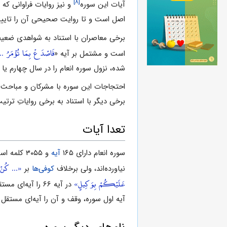
[۸]
آیات این سوره
و نیز روایات فراوانى که 
اصل است و تا روایت صحیحى آن را تایید
برخى معاصران با استناد به شواهدى ضعیف
فَاصْدَعْ بِمَا تُؤْمَرُ ..
است و مشتمل بر آیه «
شده، نزول سوره انعام را در سال چهارم یا 
احتجاجات این سوره با مشرکان و مباحث ع
برخى دیگر با استناد به برخى روایاتِ ترت
تعدا آیات
سوره انعام داراى ۱۶۵
آیه
و ۳۰۵۵ کلمه است.
«... كُنْ 
نیاورده‌اند، ولى برخلاف
کوفی‌ها
بر
عَلَيْكُمْ بِوَكِيلٍ»
در آیه ۶۶ را آیه‌اى مستقل به شمار نیاورده‌اند و مانند بصریان و شامی‌ها دو مورد پیشین را آیه به حساب آورده‌اند، افزون بر این، بر جمله
آیه اول سوره، وقف و آن را آیه‌اى مستقل دانسته‌اند