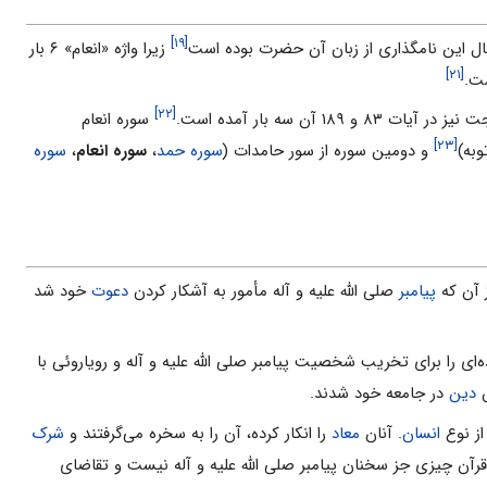
[۱۹]
مال این نامگذارى از زبان آن حضرت بوده است
زیرا واژه «انعام» ۶ بار
[۲۱]
[۲۲]
 ۱۸۹ آن سه بار آمده است.
سوره انعام
[۲۳]
به)
و دومین سوره از سور حامدات (
سوره حمد
،
سوره انعام
،
سوره
 آن که
پیامبر
صلى الله علیه و آله مأمور به آشکار کردن
دعوت
خود شد
اى را براى تخریب شخصیت پیامبر صلى الله علیه و آله و رویاروئى با
ش
دین
در جامعه خود شدند.
از نوع
انسان
. آنان
معاد
را انکار کرده، آن را به سخره مى‌گرفتند و
شرک
 قرآن چیزى جز سخنان پیامبر صلى الله علیه و آله نیست و تقاضاى