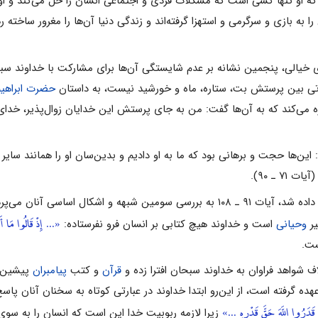
 را به بازى و سرگرمى و استهزا گرفته‌اند و زندگى دنیا آن‌ها را مغرور ساخته
وتى بین پرستش بت، ستاره، ماه و خورشید نیست، به داستان
حضرت ابراهیم
 مى‌کند که به آن‌ها گفت: من به جاى پرستش این خدایان زوال‌پذیر، خداى آ
ین‌ها حجت و برهانى بود که ما به او دادیم و بدین‌سان او را همانند سایر
 ـ ۹۰).
 آنان مى‌پردازد. مشرکان براى آن که
«... إِذْ قَالُوا مَا أَ
یر
وحیانى
است و خداوند هیچ کتابى بر انسان فرو نفرستاده:
ست.
 شواهد فراوان به خداوند سبحان افترا زده و
قرآن
و کتب
پیامبران
پیشین را
عهده گرفته است، از این‌رو ابتدا خداوند در عبارتى کوتاه به سخنان آنان 
َدَرُوا اللَّهَ حَقَّ قَدْرِهِ ...»
زیرا لازمه ربوبیت خدا این است که انسان را به سو