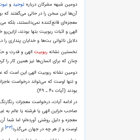
دومین شبهه مشرکان درباره
توحید
و
نبوت
آن‌ها این سخن را در حالى مى‌گفتند که ب
معجزه‌اى قانع‌کننده نمى‌دانستند، بلکه مى
الهى و اثبات ربوبیت بتها بودند، ازاین‌رو
دلایل ناتوانى بت‌ها و خدایان پندارى را 
نخستین نشانه
ربوبیت
الهى و قدرت و ح
چنان ‌که براى انسان‌ها نیز همین کار را کر
دومین نشانه ربوبیت الهى این است که ع
و تنها اوست که مى‌تواند درخواست عاجزانه
بودند (آیات ۴۰ ـ ۴۹).
در ادامه آیات، درخواست معجزات رنگارنگ 
صاحب خزاین الهى یا فرشته یا عالم به غی
معجزه و دلیل روشنى آورده‌ام؛ اما شما آن
[۳۳]
اوست و از هر چه در جهان مى‌گذرد
از 