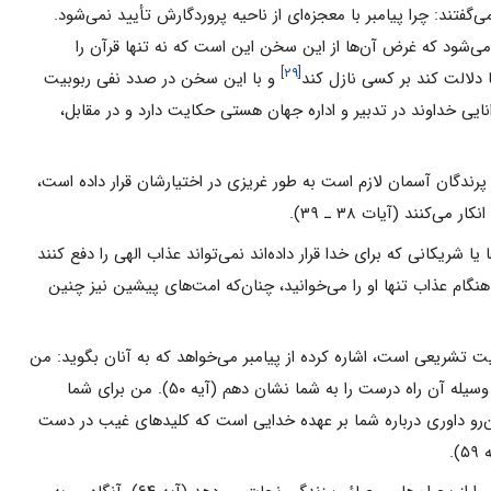
ان مى‌گفتند: چرا پیامبر با معجزه‌اى از ناحیه پروردگارش تأیید نمى‌شود.
 مى‌شود که غرض آن‌ها از این سخن این است که نه تنها قرآن را
[۲۹]
ا دلالت کند بر کسى نازل کند
و با این سخن در صدد نفى ربوبیت
انایى خداوند در تدبیر و اداره جهان هستى حکایت دارد و در مقابل،
رندگان آسمان لازم است به طور غریزى در اختیارشان قرار داده است،
‌کنند (آیات ۳۸ ـ ۳۹).
ریکانى که براى خدا قرار داده‌اند نمى‌تواند عذاب الهى را دفع کنند
هنگام عذاب تنها او را مى‌خوانید، چنان‌که امت‌هاى پیشین نیز چنین
ت تشریعى است، اشاره کرده از پیامبر مى‌خواهد که به آنان بگوید: من
مى‌شود پیروى کنم و به وسیله آن راه درست را به شما نشان دهم (آیه ۵۰). من براى شما
ن‌رو داورى درباره شما بر عهده خدایى است که کلیدهاى غیب در دست
.