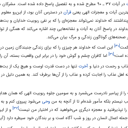
در آیات ۳۷ ـ ۹۰ مطرح شده و به تفصیل پاسخ داده شده است. مشرک
هترین آیات و معجزات الهى یعنى
قرآن
در دسترس آنان بود، از این‌رو معلوم
‌پنداشتند که خداوند نمى‌تواند معجزه‌اى را که بر نفى ربوبیت خدایان و بت‌ه
 خداوند در پاسخ آنان به آیات و نشانه‌هایى چند اشاره مى‌کند که همگى از تو
در صحنه‌هاى گوناگون زندگى و مرگ بیان مى‌کند.
[۳۰]
کمت
این است که خداوند هر چیزى را که براى زندگى جنبندگان زمین در پ
[۳۱]
ده است؛
اما کافران چشم و گوش خود را در برابر این واقعیت بسته، آن را انکار مى
ذاب و رحمت در دنیا و
آخرت
تنها در دست قدرت اوست و هیچ یک از بت‌ها یا ش
 اهل عذاب را اجابت کرده و عذاب را از آن‌ها برطرف کند. به همین دلیل در 
را از پیامبر نادرست مى‌شمرد و به سومین جلوه ربوبیت الهى که همان هدای
ب نیستم بلکه مأمور شده‌ام تا از آنچه به من
وحى
[۳۲]
 را نپذیرفتید و معجزه دیگرى مى‌خواهید که در اختیار من نیست
و از ای
جمله اعمال انسان در روز و شب آگاه است و بر بندگان خود سیطره دارد (آیه ۵۹)