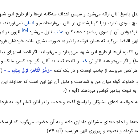
یچ سودى ندارد، زیرا اگر فرشته‌اى بر آنان مى‌فرستادیم و
ایمان
نمى‌آوردند، ب
[۲۸]
پذیرفتن آن از سوى پیشنهاد دهندگان،
عذاب
نازل مى‌شود.
افزون بر این
لهى اقتضا مى‌کرد که همان فرشته را نیز به صورت بشرى مانند خودشان فرود 
انگیزه آن‌ها از طرح این شبهه مى‌پردازد و مى‌فرماید: اگر قصد استهزاى پیام
خدا
را ثابت کنند به آنان بگو: چه کسى مالک و 
«وَهُوَ الْقَاهِرُ فَوْقَ عِبَادِهِ ...»
ه هر کس مى‌رسد از جانب اوست و در یک کلمه
(آیه
ا بگو: خداوند گواه میان من و شماست و دلیل آن نیز این است که خداوند این 
 نبوت پیامبر گواهى مى‌دهند (آیه ۲۰).
الفت‌ها و لجاجت‌هاى مشرکان دلدارى داده و به آن حضرت مى‌گوید که از سخن
کردند و نصرت و پیروزى الهى فرارسید (آیه ۳۴).