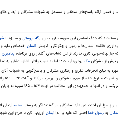
د و ضمن ارائه پاسخ‌هاى منطقى و مستدل به شبهات مشرکان و ابطال عقاید ن
 معتقدند که هدف اساسى این سوره، بیان اصول
یگانه‌پرستى
و مبارزه با
شر
ادآورى خلقت آسمان‌ها و زمین و چگونگى آفرینش
انسان
اختصاص دارد و مى
 جز بهانه‌جویى کارى ندارند از این نشانه‌هاى آشکار روى برتافته،
پیامبران
ر
تى بیش از مشرکان
مکه
برخوردار بودند؛ اما به سبب رفتار ناشایستشان به عذا
وره به بیان انحرافات فکرى و رفتارى مشرکان و پاسخ‌گویى به شبهات آنان م
ر انتها با جمع‌بندى این مطالب در آیات ۱۵۳ ـ ۱۶۵ سوره به پایان مى‌رسد.
‌محمد
[صلى الله
تگان
به
رسول خدا
[صلی الله علیه و آله]
ایمان
آوریم. آنان با طرح این شبه