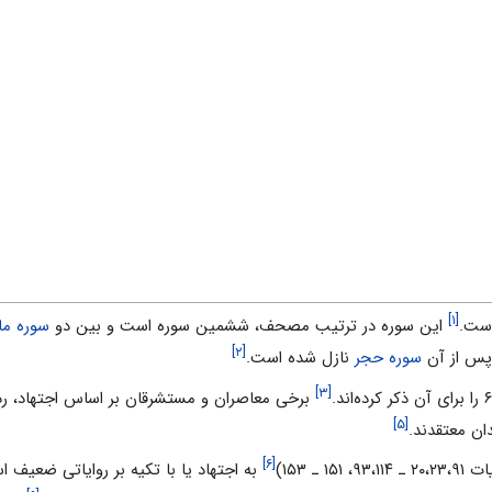
[۱]
ست.
این سوره در ترتیب مصحف، ششمین سوره است و بین دو
سوره ما
[۲]
س از آن
سوره حجر
نازل شده است.
[۳]
برخى معاصران و مستشرقان بر اساس اجتهاد، ردیفِ ۸۱، ۸۹، ۹۰ و ۱۱۳ را براى آن حدس
[۵]
ن معتقدند.
[۶]
۱۵ ـ ۱۵۳)
به اجتهاد یا با تکیه بر روایاتى ضعیف است