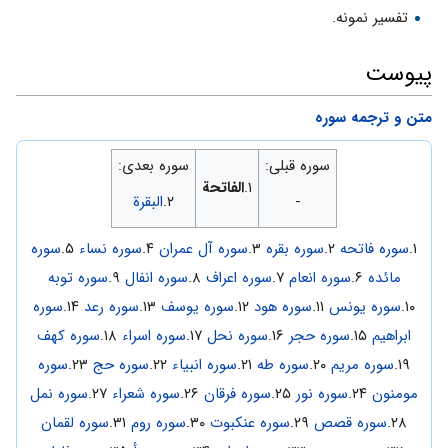
تفسیر نمونه.
پیوست
متن و ترجمه سوره
سوره قبلی:
سوره بعدی:
۱.
الفاتحة
-
۲.
البقرة
۱.
سوره فاتحه
۲.
سوره بقره
۳.
سوره آل عمران
۴.
سوره نساء
۵.
سوره
مائده
۶.
سوره انعام
۷.
سوره اعراف
۸.
سوره انفال
۹.
سوره توبه
۱۰.
سوره یونس
۱۱.
سوره هود
۱۲.
سوره یوسف
۱۳.
سوره رعد
۱۴.
سوره
ابراهیم
۱۵.
سوره حجر
۱۶.
سوره نحل
۱۷.
سوره اسراء
۱۸.
سوره کهف
۱۹.
سوره مریم
۲۰.
سوره طه
۲۱.
سوره انبیاء
۲۲.
سوره حج
۲۳.
سوره
مومنون
۲۴.
سوره نور
۲۵.
سوره فرقان
۲۶.
سوره شعراء
۲۷.
سوره نمل
۲۸.
سوره قصص
۲۹.
سوره عنکبوت
۳۰.
سوره روم
۳۱.
سوره لقمان