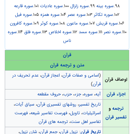
۹۸.
سوره بینه
۹۹.
سوره زلزال
۱۰۰.
سوره عادیات
۱۰۱.
سوره قارعه
۱۰۲.
سوره تکاثر
۱۰۳.
سوره عصر
۱۰۴.
سوره همزه
۱۰۵.
سوره فیل
۱۰۶.
سوره قریش
۱۰۷.
سوره ماعون
۱۰۸.
سوره کوثر
۱۰۹.
سوره کافرون
۱۱۰.
سوره نصر
۱۱۱.
سوره مسد
۱۱۲.
سوره اخلاص
۱۱۳.
سوره فلق
۱۱۴.
سوره
ناس
قرآن
متن و ترجمه قرآن
(
اسامی و صفات قرآن
،
اعجاز قرآن
،
عدم تحریف در
اوصاف قرآن
قرآن
)
اجزاء قرآن
آیه
،
سوره
،
جزء
،
حزب
،
حروف مقطعه
تاریخ تفسیر
،
روشهای تفسیری قرآن
،
سیاق آیات
،
ترجمه
و
اسرائیلیات
،
تاویل
،
فهرست تفاسیر شیعه
،
فهرست
تفسیر قرآن
تفاسیر اهل سنت
،
ترجمه های قرآن
تاریخ قرآن
:
نزول قرآن
،
جمع قرآن
،
شان نزول
،