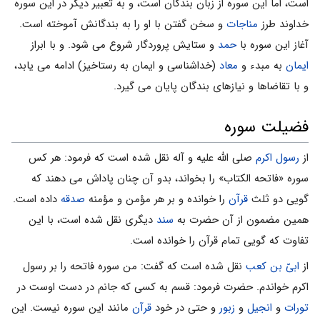
است، اما این سوره از زبان بندگان است، و به تعبیر دیگر در این سوره
خداوند طرز
مناجات
و سخن گفتن با او را به بندگانش آموخته است.
آغاز این سوره با
حمد
و ستایش پروردگار شروع مى شود. و با ابراز
ایمان
به مبدء و
معاد
(خداشناسى و ایمان به رستاخیز) ادامه مى یابد،
و با تقاضاها و نیازهاى بندگان پایان مى گیرد.
فضیلت سوره
از
رسول اکرم
صلی الله علیه و آله نقل شده است که فرمود: هر کس
سوره «فاتحه الکتاب» را بخواند، بدو آن چنان پاداش می دهند که
گویى دو ثلث
قرآن
را خوانده و بر هر مؤمن و مؤمنه
صدقه
داده است.
همین مضمون از آن حضرت به
سند
دیگرى نقل شده است، با این
تفاوت که گویى تمام قرآن را خوانده است.
از
ابىّ بن کعب
نقل شده است که گفت: من سوره فاتحه را بر رسول
اکرم خواندم. حضرت فرمود: قسم به کسى که جانم در دست اوست در
تورات
و
انجیل
و
زبور
و حتى در خود
قرآن
مانند این سوره نیست. این