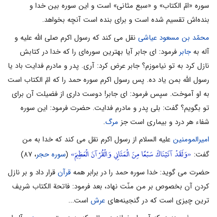
سوره «امّ الکتاب» و «سبع مثانى» است و این سوره بین خدا و
بنده‌اش تقسیم شده است و براى بنده است آنچه بخواهد.
محمّد بن مسعود عیاشی
نقل می کند که رسول اکرم صلی الله علیه و
آله به
جابر
فرمود: اى جابر آیا بهترین سوره‌اى را که خدا در کتابش
نازل کرد به تو نیاموزم؟ جابر عرض کرد: آرى. پدر و مادرم فدایت باد یا
رسول اللَّه بمن یاد ده. پس رسول اکرم سوره حمد را که امّ الکتاب است
به او آموخت. سپس فرمود: اى جابر! دوست دارى از فضیلت آن براى
تو بگویم؟ گفت: بلى پدر و مادرم فدایت. حضرت فرمود: این سوره
شفاء هر درد و بیمارى است جز
مرگ
.
امیرالمومنین
علیه السلام از رسول اکرم نقل می کند که خدا به من
«وَلَقَدْ آتَيْنَاكَ سَبْعًا مِنَ الْمَثَانِي وَالْقُرْآنَ الْعَظِيمَ»
گفت:
(
سوره حجر
، ۸۷)
حضرت می گوید: خدا سوره حمد را در برابر همه
قرآن
قرار داد و بر نازل
کردن آن بخصوص بر من منّت نهاد، بعد فرمود: فاتحة الکتاب شریف
ترین چیزى است که در گنجینه‌هاى
عرش
است...