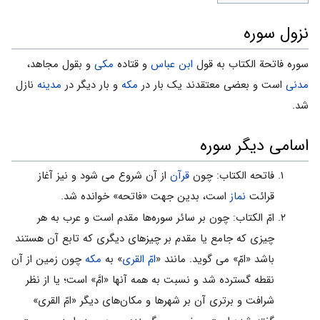
نزول سوره
سوره فاتحة الکتاب به قول
ابن عباس
و قتاده
مکی
و بقول مجاهد،
مدنی
است و بعضى معتقدند یک بار در
مکه
و بار دیگر در
مدینه
نازل
شد.
اسامى دیگر سوره
فاتحه الکتاب: چون
قرآن
از آن شروع می شود و نیز آغاز
قرائت
نماز
است، بدین جهت «فاتحه» خوانده شد.
امّ الکتاب: چون بر سائر سوره‌ها مقدم است و عرب به هر
چیزى که جامع یا مقدم بر چیزهاى دیگرى که تابع آن هستند
باشد «امّ» می گوید. مانند «
امّ القرى
» به
مکه
چون زمین از آن
نقطه گسترده شد و نسبت به همه آنها «امَّ» است؛ یا از نظر
شرافت و برترى آن بر شهرها و مکان‌هاى دیگر «امّ القرى»