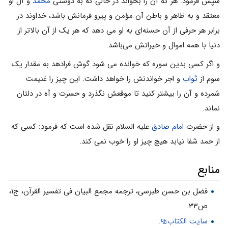
سپس فرمود: هر که آن را بخواند در حالى که به دوستى
محمد
و آل او
معتقد و به ظاهر و باطن آن مؤمن و پیرو فرمانش باشد، خداوند در
برابر هر حرفى از آن حسنه‌اى به او می دهد که هر یک از آن بالاتر از
دنیا با همه اموال و خیراتش مى‌باشد.
و اگر کسى بدین سوره که خوانده می شود گوش فرادهد به مقدار یک
سوم از
ثواب
و اجر خواندنش را خواهد داشت. این چیز را غنیمت
شمرده و آن را بیشتر کنید تا موقعش نگذرد و حسرت و آه در دلتان
نماند.
و از حضرت
امام صادق
علیه السلام نقل شده است که فرمود: کسى که
از حمد شفا نیابد هیچ چیز او را خوب نمی کند.
منابع
فضل بن حسن طبرسی، ترجمه مجمع البیان فی تفسیر القرآن، ج‌۱،
ص۳۳.
سایت الکتاب
.