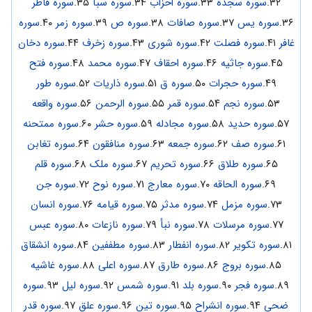
۳۲.
سوره سجده
۳۳.
سوره احزاب
۳۴.
سوره سبأ
۳۵.
سوره فاطر
۳۶.
سوره یس
۳۷.
سوره صافات
۳۸.
سوره ص
۳۹.
سوره زمر
۴۰.
سوره
غافر
۴۱.
سوره فصلت
۴۲.
سوره شوری
۴۳.
سوره زخرف
۴۴.
سوره دخان
۴۵.
سوره جاثیه
۴۶.
سوره احقاف
۴۷.
سوره محمد
۴۸.
سوره فتح
۴۹.
سوره حجرات
۵۰.
سوره ق
۵۱.
سوره ذاریات
۵۲.
سوره طور
۵۳.
سوره نجم
۵۴.
سوره قمر
۵۵.
سوره الرحمن
۵۶.
سوره واقعه
۵۷.
سوره حدید
۵۸.
سوره مجادله
۵۹.
سوره حشر
۶۰.
سوره ممتحنه
۶۱.
سوره صف
۶۲.
سوره جمعه
۶۳.
سوره منافقون
۶۴.
سوره تغابن
۶۵.
سوره طلاق
۶۶.
سوره تحریم
۶۷.
سوره ملک
۶۸.
سوره قلم
۶۹.
سوره الحاقه
۷۰.
سوره معارج
۷۱.
سوره نوح
۷۲.
سوره جن
۷۳.
سوره مزمل
۷۴.
سوره مدثر
۷۵.
سوره قیامه
۷۶.
سوره انسان
۷۷.
سوره مرسلات
۷۸.
سوره نبأ
۷۹.
سوره نازعات
۸۰.
سوره عبس
۸۱.
سوره تکویر
۸۲.
سوره انفطار
۸۳.
سوره مطففین
۸۴.
سوره انشقاق
۸۵.
سوره بروج
۸۶.
سوره طارق
۸۷.
سوره اعلی
۸۸.
سوره غاشیه
۸۹.
سوره فجر
۹۰.
سوره بلد
۹۱.
سوره شمس
۹۲.
سوره لیل
۹۳.
سوره
ضحی
۹۴.
سوره انشراح
۹۵.
سوره تین
۹۶.
سوره علق
۹۷.
سوره قدر