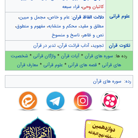
کاتبان وحی
،
قراء سبعه
علوم قرآنی
دلالت الفاظ قرآن
:
عام و خاص
،
مجمل و مبین
،
مطلق و مقید
،
محکم و متشابه
،
مفهوم و منطوق
،
نص و ظاهر
،
ناسخ و منسوخ
تلاوت قرآن
تجوید
،
آداب قرائت قرآن
،
تدبر در قرآن
رده ها:
سوره های قرآن
*
آیات قرآن
*
واژگان قرآنی
*
شخصیت
های قرآنی
*
قصه های قرآنی
*
علوم قرآنی
*
معارف قرآن
رده
:
سوره های قرآن