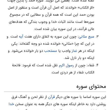
گفته شده است. بعضى می گویند: سوره حمد را بدین جهت
«امّ الکتاب» خواندند که اصل آن قرآن است و منظور از اصل
بودن حمد این است که همه قرآن و مطالبى که در مجموع
سوره‌ها است مانند اثبات خدا و وجوب بندگى که هدف‌هاى
عالى قرآنند، در این سوره بیان شده است.
سبع مثانی
: چون این سوره به اتفاق داراى هفت
آیه
است. و
در این که چرا «مثانی» خوانده شده دو وجه گفته‌اند: یکی
اینکه در هر
نماز
واجب یا
مستحب
دو بار خوانده مى‌شود. و
اینکه دو بار نازل شد.
شفاء: چون از
رسول اکرم
نقل شده است که فرمود: فاتحة
الکتاب شفاء از هر دردى است.
محتوای سوره
این سوره اساسا با سوره هاى دیگر
قرآن
از نظر لحن و آهنگ فرق
روشنى دارد به خاطر اینکه سوره هاى دیگر همه به عنوان سخن
خدا