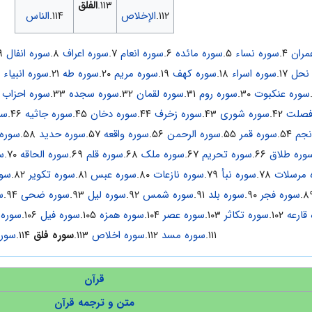
۱۱۳.
الفلق
۱۱۲.
الإخلاص
۱۱۴.
الناس
مران
۴.
سوره نساء
۵.
سوره مائده
۶.
سوره انعام
۷.
سوره اعراف
۸.
سوره انفال
۹.
نحل
۱۷.
سوره اسراء
۱۸.
سوره کهف
۱۹.
سوره مریم
۲۰.
سوره طه
۲۱.
سوره انبیاء
۲۲.
سوره عنکبوت
۳۰.
سوره روم
۳۱.
سوره لقمان
۳۲.
سوره سجده
۳۳.
سوره احزاب
۴.
فصلت
۴۲.
سوره شوری
۴۳.
سوره زخرف
۴۴.
سوره دخان
۴۵.
سوره جاثیه
۴۶.
سو
نجم
۵۴.
سوره قمر
۵۵.
سوره الرحمن
۵۶.
سوره واقعه
۵۷.
سوره حدید
۵۸.
سوره 
وره طلاق
۶۶.
سوره تحریم
۶۷.
سوره ملک
۶۸.
سوره قلم
۶۹.
سوره الحاقه
۷۰.
س
 مرسلات
۷۸.
سوره نبأ
۷۹.
سوره نازعات
۸۰.
سوره عبس
۸۱.
سوره تکویر
۸۲.
سور
سوره فجر
۹۰.
سوره بلد
۹۱.
سوره شمس
۹۲.
سوره لیل
۹۳.
سوره ضحی
۹۴.
س
قارعه
۱۰۲.
سوره تکاثر
۱۰۳.
سوره عصر
۱۰۴.
سوره همزه
۱۰۵.
سوره فیل
۱۰۶.
سوره
۱۱۱.
سوره مسد
۱۱۲.
سوره اخلاص
۱۱۳.
سوره فلق
۱۱۴.
سور
قرآن
متن و ترجمه قرآن