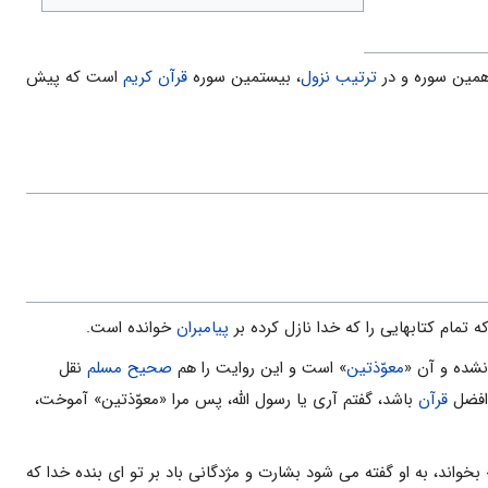
مین سوره و در
ترتیب نزول
، بیستمین سوره
قرآن کریم
است که پیش
تمام کتابهایى را که خدا نازل کرده بر
پیامبران
خوانده است.
 نشده و آن «
معوّذتین
» است و این روایت را هم
صحیح مسلم
نقل
ا افضل
قرآن
باشد، گفتم آرى یا رسول اللَّه، پس مرا «معوّذتین» آموخت،
بخواند، به او گفته می شود بشارت و مژدگانى باد بر تو اى بنده خدا که