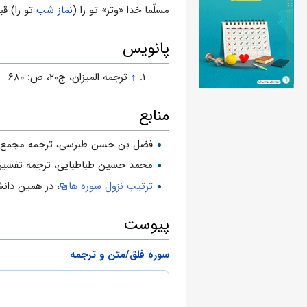
مسلّما خدا «وتر» تو را (
نماز شب
تو را) قب
پانویس
↑
ترجمه المیزان، ج‌۲۰، ص: ۶۸۰
منابع
فضل بن حسن طبرسی، ترجمه مجمع البیان فی
محمد حسین طباطبایی، ترجمه تفسیر المیزان، ج‌۲۰، 
ترتیب نزول سوره ها
، در همین دانش
پیوست
سوره فلق/متن و ترجمه