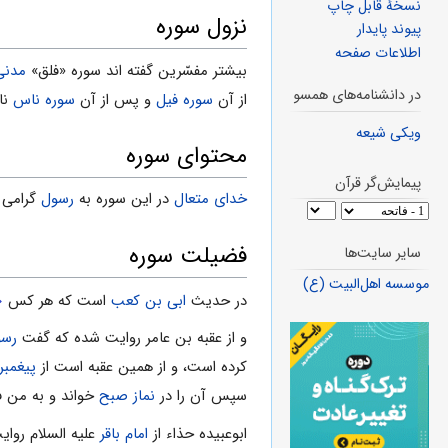
نسخهٔ قابل چاپ
نزول سوره
پیوند پایدار
اطلاعات صفحه
بیشتر مفسّرین گفته‌ اند سوره «فلق»
مدنی
در دانشنامه‌های همسو
از آن
سوره فیل
و پس از آن
سوره ناس
نا
ویکی شیعه
محتوای سوره
پیمایش‌گر قرآن
خدای متعال
در این سوره به
رسول
گرامى خ
فضیلت سوره
سایر سایت‌ها
موسسه اهل‌البیت (ع)
«
در حدیث
ابى بن کعب
است که هر کس
و از عقبه بن عامر روایت شده که گفت
رسو
کرده است، و از همین عقبه است از
پیغمبر
سپس آن را در
نماز صبح
خواند و به من ف
ابوعبیده حذاء از
امام باقر
علیه السلام روا