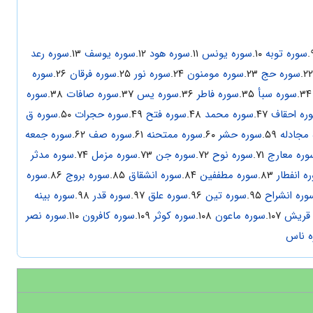
سوره توبه
۱۰.
سوره یونس
۱۱.
سوره هود
۱۲.
سوره یوسف
۱۳.
سوره رعد
سوره حج
۲۳.
سوره مومنون
۲۴.
سوره نور
۲۵.
سوره فرقان
۲۶.
سوره
۳
سوره سبأ
۳۵.
سوره فاطر
۳۶.
سوره یس
۳۷.
سوره صافات
۳۸.
سوره
ره احقاف
۴۷.
سوره محمد
۴۸.
سوره فتح
۴۹.
سوره حجرات
۵۰.
سوره ق
مجادله
۵۹.
سوره حشر
۶۰.
سوره ممتحنه
۶۱.
سوره صف
۶۲.
سوره جمعه
وره معارج
۷۱.
سوره نوح
۷۲.
سوره جن
۷۳.
سوره مزمل
۷۴.
سوره مدثر
ه انفطار
۸۳.
سوره مطففین
۸۴.
سوره انشقاق
۸۵.
سوره بروج
۸۶.
سوره
وره انشراح
۹۵.
سوره تین
۹۶.
سوره علق
۹۷.
سوره قدر
۹۸.
سوره بینه
 قریش
۱۰۷.
سوره ماعون
۱۰۸.
سوره کوثر
۱۰۹.
سوره کافرون
۱۱۰.
سوره نصر
ه ناس