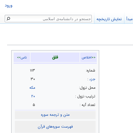
ورود
جستجو
بدأ
نمایش تاریخچه
فلق
<<
اخلاص
ناس
>>
شماره:
۱۱۳
جزء
:
۳۰
محل نزول:
مکه
ترتيب نزول :
۲۰
تعداد آیه :
۵
متن و ترجمه سوره
فهرست سوره‌های قرآن