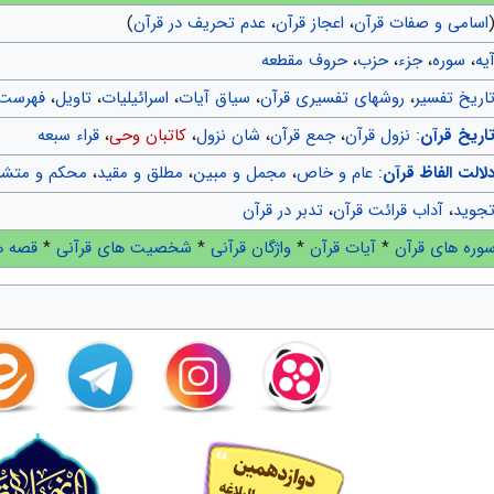
اسامی و صفات قرآن
،
اعجاز قرآن
،
عدم تحریف در قرآن
)
یه
،
سوره
،
جزء
،
حزب
،
حروف مقطعه
اریخ تفسیر
،
روشهای تفسیری قرآن
،
سیاق آیات
،
اسرائیلیات
،
تاویل
،
فهرست 
اریخ قرآن
:
نزول قرآن
،
جمع قرآن
،
شان نزول
،
کاتبان وحی
،
قراء سبعه
لالت الفاظ قرآن
:
عام و خاص
،
مجمل و مبین
،
مطلق و مقید
،
محکم و متشا
جوید
،
آداب قرائت قرآن
،
تدبر در قرآن
وره های قرآن
*
آیات قرآن
*
واژگان قرآنی
*
شخصیت های قرآنی
*
قصه ه