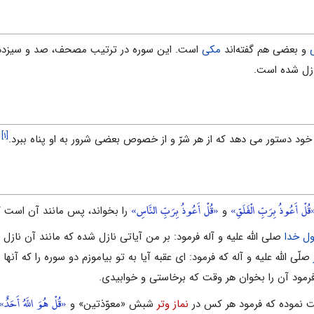
و بعضى هم گفته‌اند
مکی
است. این سوره در ترتیب مصحف، صد و سیزده
زل شده است.
[۱]
ود دستور می دهد که از هر شرّ و از خصوص بعضى شرور به او پناه ببرد.
قُلْ أَعُوذُ بِرَبِّ الْفَلَقِ»
«قُلْ أَعُوذُ بِرَبِّ النَّاسِ»
و
را بخواند، پس مانند آن است که 
ل خدا
صلی الله علیه و آله فرمود: بر من آیاتى نازل شده که مانند آن نازل
صلّى اللَّه علیه و آله که فرمود: اى عقبه آیا به تو بیاموزم دو سوره را که آنه
رمود آن را بخوان هر وقت که برخاستى و خوابیدى.
«قُلْ هُوَ اللَّهُ أَحَدٌ»
یت نموده که فرمود هر کس در
نماز وتر
شبش «معوّذتین» و