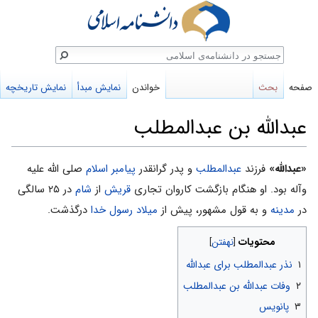
ستجو
صفحه
بحث
خواندن
نمایش مبدأ
نمایش تاریخچه
عبدالله بن عبدالمطلب
پرش
پرش
«عبدالله»
فرزند
عبدالمطلب
و پدر گرانقدر
پیامبر اسلام
صلی الله علیه
به
به
وآله بود. او هنگام بازگشت کاروان تجاری
قریش
از
شام
در ۲۵ سالگى
ناوبری
جستجو
در
مدينه
و به قول مشهور، پيش از
ميلاد رسول خدا
درگذشت.
محتویات
۱
نذر عبدالمطلب برای عبدالله
۲
وفات عبدالله بن عبدالمطلب
۳
پانویس