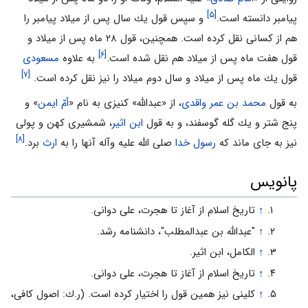
[۵]
پیامبر دانسته است.
و سپس قول يك سال پس از ميلاد پیامبر را
هم از كسانى‌ نقل كرده است. همچنین، قول ۲۸ ماه پس از ميلاد و
[۶]
قول هفت ماه پس از ميلاد هم نقل شده است.
به علاوه
مسعودی
[۷]
قول يك ماه پس از ميلاد و سال دوم ميلاد را نيز نقل كرده است.
به قول
محمد بن عمر واقدی
، از «عبدالله» كنيزى به نام «
أمّ ايمن
» و
پنج شتر و يك گله گوسفند، و به قول
ابن اثير
، شمشيرى كهن و پولى
[۸]
نيز به جاى ماند كه
رسول خدا
صلی الله علیه وآله آنها را به
ارث
برد.
پانویس
↑
تاریخ اسلام از آغاز تا هجرت، علی دوانی.
↑
"عبدالله بن عبدالمطلب"، دانشنامه رشد.
↑
الكامل، ابن اثیر.
↑
تاریخ اسلام از آغاز تا هجرت، علی دوانی.
↑
كلينى نيز همين قول را اختيار كرده است. (ر.ك: اصول كافى،