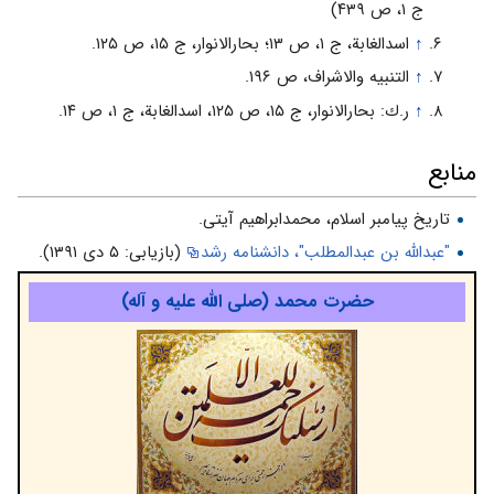
ج ۱، ص ۴۳۹)
↑
اسدالغابة، ج ۱، ص ۱۳؛ بحارالانوار، ج ۱۵، ص ۱۲۵.
↑
التنبيه والاشراف، ص ۱۹۶.
↑
ر.ك: بحارالانوار، ج ۱۵، ص ۱۲۵، اسدالغابة، ج ۱، ص ۱۴.
منابع
تاريخ پيامبر اسلام، محمدابراهیم آیتی.
"عبدالله بن عبدالمطلب"، دانشنامه رشد
(بازیابی: ۵ دی ۱۳۹۱).
حضرت محمد (صلی الله علیه و آله)