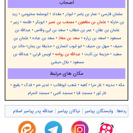
اصحاب
سلمان فارسی
•
عمار بن یاسر
•
ابوذر
•
مقداد
•
ابوسلمه مخزومی
•
زيد
بن حارثه
•
عثمان بن مظعون
•
مصعب بن عمیر
•
ابوبکر
•
طلحه
•
زبیر
•
عثمان بن عفان
•
عمر بن خطاب
•
سعد بن ابی وقاص
•
عبدالله بن
مسعود
•
اسعد بن زراره
•
سعد بن معاذ
•
سعد بن عباده
•
عثمان بن
حنیف
•
سهل بن حنیف
•
ابو ایوب انصاری
•
حذیفة بن یمان
•
خالد بن
سعيد
•
خزیمة بن ثابت
•
عبدالله بن رواحه
•
اویس قرنی
•
عبدالله بن
مسعود
•
بلال حبشی
مکان های مرتبط
مکه
•
مدینه
•
غار حرا
•
کعبه
•
شعب ابوطالب
•
غدیر خم
•
فدک
•
بقیع
•
غار ثور
•
مسجد قبا
•
مسجد النبی
•
مسجد الحرام
رده‌ها
:
وابستگان پیامبر
نیاکان پیامبر
عبدالله پدر پیامبر اسلام