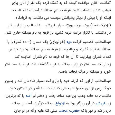
گذاشت. آنان موافقت کردند که به کمک قرعه یک نفر از آنان برای
قربانی شدن انتخاب شود. قرعه به نام عبدالله درآمد. عبدالمطلب با
اینکه او را بیش از دیگر پسرانش دوست می داشت، به قربانگاه
(نزدیک کعبه) برد. اعراب بویژه سران قریش، عبدالمطلب را از این کار
باز داشتند. با تکرار مراسم قرعه کشی، باز قرعه به نام عبدالله خارج شد.
عبدالمطلب تصمیم گرفت
دیه
(خونبهای) یک انسان (= ده شتر) را با
عبدالله به قرعه گذارند و چنانچه باز قرعه به نام عبدالله برخورد کرد بر
تعداد شتران بیفزایند تا آن جا که قرعه به نام شتران اصابت کند.
زمانی که صد شتر در ازای عبدالله به قرعه گذاشته شد، قرعه به صد شتر
خورد و عبدالله از مرگ نجات یافت.
عبدالمطلب از این که فرزند خود را باز یافت بسیار شادمان شد و بدون
درنگ پس از این ماجرا -در حالی که دست عبدالله را در دستان خود
داشت-، به خانه وهب بن عبد مناف رفت و دختر او
آمنه
را که برترین
زن
قریش
در آن روزگار بود به
ازدواج
عبدالله درآورد. آمنه از عبدالله
باردار شد و نور پاک
حضرت محمد
صلی الله علیه وآله در او جای