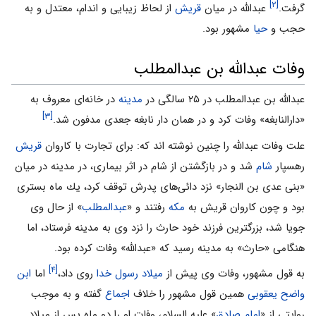
[۲]
گرفت.
عبدالله در میان
قریش
از لحاظ زیبایى و اندام، معتدل و به
حجب و
حیا
مشهور بود.
وفات عبدالله بن عبدالمطلب
عبدالله بن عبدالمطلب در ۲۵ سالگى در
مدينه
در خانه‌اى معروف به
[۳]
«دارالنابغه» وفات كرد و در همان دار نابغه جعدى مدفون شد.
علت وفات عبدالله را چنين نوشته ‌اند كه: براى تجارت با كاروان
قريش
رهسپار
شام
شد و در بازگشتن از شام در اثر بيمارى، در مدينه در ميان
«بنى عدى بن النجار» نزد دائى‌هاى پدرش توقف كرد، يك ماه بسترى
بود و چون كاروان قريش به
مكه
رفتند و «
عبدالمطلب
» از حال وى
جويا شد، بزرگترين فرزند خود حارث را نزد وى به مدينه فرستاد، اما
هنگامى «حارث» به مدينه رسيد كه «عبدالله» وفات كرده بود.
[۴]
به قول مشهور، وفات وى پيش از
ميلاد رسول خدا
روى داد،
اما
ابن
واضح یعقوبی
همين قول مشهور را خلاف
اجماع
گفته و به موجب
روايتى از «
امام صادق
» عليه السلام، وفات او را دو ماه پس از ميلاد