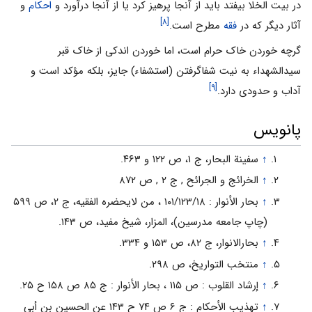
در بیت الخلا بیفتد باید از آنجا پرهیز کرد یا از آنجا درآورد و
احکام
و
[۸]
آثار دیگر که در
فقه
مطرح است.
گرچه خوردن خاک حرام است، اما خوردن اندکى از خاک قبر
سیدالشهداء به نیت‌ شفاگرفتن (استشفاء) جایز، بلکه مؤکد است و
[۹]
آداب و حدودى دارد.
پانویس
↑
سفینة البحار، ج ۱، ص ۱۲۲ و ۴۶۳.
↑
الخرائج و الجرائح‏ , ج ۲ , ص ۸۷۲
↑
بحار الأنوار : ۱۰۱/۱۲۳/۱۸ ، من لایحضره الفقیه، ج ۲، ص ۵۹۹
(چاپ جامعه مدرسین)، المزار، شیخ مفید، ص ۱۴۳.
↑
بحارالانوار، ج ۸۲، ص ۱۵۳ و ۳۳۴.
↑
منتخب التواریخ، ص ۲۹۸.
↑
إرشاد القلوب : ص ۱۱۵ ، بحار الأنوار : ج ۸۵ ص ۱۵۸ ح ۲۵.
↑
تهذیب الأحکام : ج ۶ ص ۷۴ ح ۱۴۳ عن الحسین بن أبی