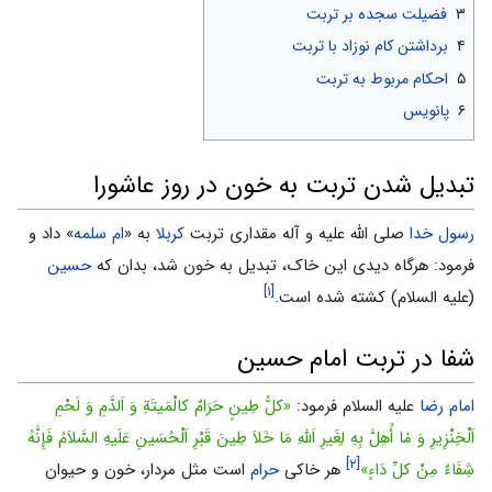
۳
فضیلت سجده بر تربت
۴
برداشتن کام نوزاد با تربت
۵
احکام مربوط به تربت
۶
پانویس
تبدیل شدن تربت به خون در روز عاشورا
رسول خدا
صلی الله علیه و آله مقدارى تربت
کربلا
به ‌«
ام سلمه‌
» داد و
فرمود: هرگاه دیدى این‌ خاک، تبدیل به خون شد، بدان که
حسین
[۱]
(علیه السلام) کشته شده است.
شفا در تربت امام حسین
امام رضا
علیه السلام فرمود:
«کلُّ طِینٍ حَرَامٌ کالْمَیتَةِ وَ اَلدَّمِ وَ لَحْمِ
اَلْخِنْزِیرِ وَ مٰا أُهِلَّ بِهِ لِغَیرِ اَللّٰهِ مَا خَلاَ طِینَ قَبْرِ اَلْحُسَینِ عَلَیهِ السَّلاَمُ فَإِنَّهُ
[۲]
شِفَاءٌ مِنْ کلِّ دَاءٍ»
هر خاکى
حرام
است مثل مردار، خون و حیوان