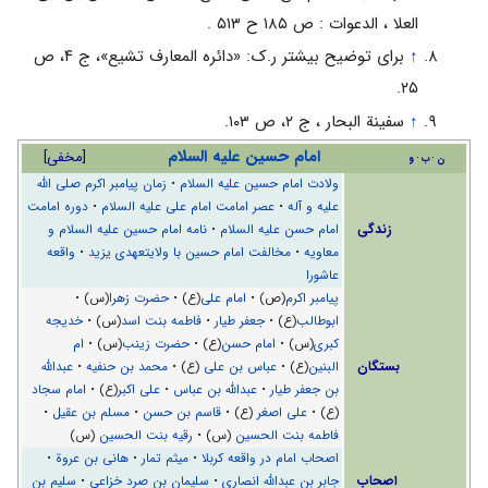
العلا ، الدعوات : ص ۱۸۵ ح ۵۱۳ .
↑
براى توضیح بیشتر ر.ک: «دائره المعارف تشیع‌»، ج ۴، ص
۲۵.
↑
سفینة البحار ، ج ۲، ص ۱۰۳.
امام حسین علیه السلام
[
مخفی
]
ن
ب
و
ولادت امام حسین علیه السلام
•
زمان پيامبر اکرم صلی الله
علیه و آله
•
عصر امامت امام علی علیه السلام
•
دوره امامت
زندگی
امام حسن علیه السلام
•
نامه امام حسین علیه السلام و
معاويه
•
مخالفت امام حسین با ولایتعهدی یزید
•
واقعه
عاشورا
پیامبر اکرم
(ص) •
امام علی
(ع) •
حضرت زهرا
(س) •
ابوطالب
(ع) •
جعفر طیار
•
فاطمه بنت اسد
(س) •
خدیجه
کبری
(س) •
امام حسن
(ع) •
حضرت زینب
(س) •
ام
بستگان
البنین
(ع) •
عباس بن علی
(ع) •
محمد بن حنفیه
•
عبدالله
بن جعفر طيار
•
عبدالله بن عباس
•
علی اکبر
(ع) •
امام سجاد
(ع) •
علی اصغر
(ع) •
قاسم بن حسن
•
مسلم بن عقیل
•
فاطمه بنت الحسین
(س) •
رقیه بنت الحسین
(س)
اصحاب امام در واقعه کربلا
•
میثم تمار
•
هانی بن عروة
•
اصحاب
جابر بن عبدالله انصاری
•
سلیمان بن صرد خزاعی
•
سلیم بن