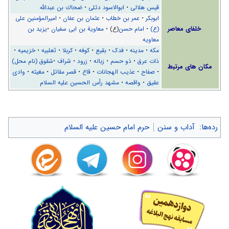
قیس هلالی
•
ابوالاسود دئلی
•
ضحاك بن عبدالله
ابوبکر
•
عمر بن خطاب
•
عثمان بن عفان
•
امیرالمؤمنین علی
خلفای معاصر
(ع)
•
امام حسن
(ع) •
معاوية بن ابى‌ سفيان
•
یزید بن
معاویه
مکه
•
مدینه
•
فدک
•
بقیع
•
کوفه
•
کربلا
•
ثعلبیه
•
خزیمیه
•
ذات عرق
•
ذو حسم
•
زباله
•
زرود
•
شراف
•
شقوق (نام محل)
مکان های مرتبط
•
صفاح
•
عذیب الهجانات
•
قاع
•
قصر مقاتل
•
مغیثه
•
وادی
عقیق
•
واقصه
•
مشهد رأس الحسین علیه السلام
رده‌ها
:
آداب و سنن
حرم امام حسین علیه السلام