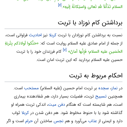
[۶]
السلام تَذَلُّلاً للّهِ تَعالى وَاستِکانَةً إلَیهِ»
.
برداشتن کام نوزاد با تربت
نسبت به برداشتن کام ‌نوزادان با تربت
کربلا
نیز
احادیث
فراوانى است،
از جمله از امام صادق علیه السلام روایت است ‌که:
«حَنِّکوا أولادَکم بِتُربَةِ
[۷]
الحُسَینِ علیه السلام؛ فَإِنَّها أمانٌ»
کام فرزندان خود را با تربت
‌حسین علیه السلام بردارید که این تربت امان است.
احکام مربوط به تربت
در
نماز
،
سجده
بر تربت امام حسین (علیه السلام)
مستحب
است.
همچنین
تسبیح
تربت، فضیلت بسیار دارد، هم شفادهنده بیمارى
است، هم شایسته است که هنگام
دفن میت
، اندکى تربت ‌همراه او
گذاشته شود یا با حنوط مخلوط شود. هم دفن شدن در
کربلا
ثواب
دارد و ایمنى ‌از
عذاب
مى‌آورد و هم
نجس
ساختن آن
حرام
است و اگر