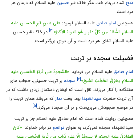
ذبح
شده بى‌نام خدا، مگر خاک قبر
حسین‌
علیه السلام که درمان هر
درد است.
همچنین
امام صادق
علیه السلام فرمود:
«فی طِینِ قبرِ الحسینِ علیه
[۳]
السلام الشِّفاءُ مِن کلِّ داءٍ و هُوَ الدواءُ الأکبَرُ»
در خاک قبر حسین
علیه السلام شفاى هر درد است و آن دواى ‌بزرگتر است.
فضیلت سجده بر تربت
امام صادق‌
علیه السلام می فرماید:
«السُّجودُ على تُربَةِ الحُسینِ علیه
[۴]
السلام یخرُقُ الحُجُبَ السَّبعَ»
سجده
بر تربت ‌حسینى، حجاب هاى
هفتگانه را کنار مى‌زند. نقل است که ایشان دستمال زردى داشت که در
آن تربت‌ حضرت
سیدالشهدا
بود. وقت‌
نماز
که مى‌شد همان تربت را
[۵]
در موضع سجودش مى‌ریخت و بر آن سجده مى‌کرد.
همچنین روایت ‌شده است که امام صادق علیه السلام جز بر تربت‌
سیدالشهداء سجده نمى‌کرد، به عنوان
تواضع
در برابر خداوند:
«کانَ
الصّادِقُ علیه السلام لا یسجُدُ إلّا عَلى تُرابٍ مِن تُربَةِ الحُسَینِ علیه