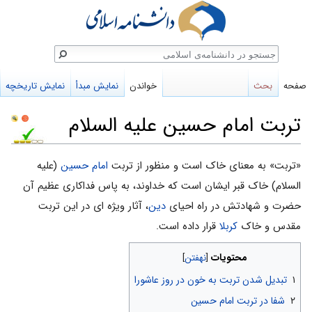
ستجو
صفحه
بحث
خواندن
نمایش مبدأ
نمایش تاریخچه
تربت امام حسین علیه السلام
پرش
پرش
«تربت» به معنای خاک است و منظور از تربت
امام حسین
(علیه
به
به
السلام) خاک قبر ایشان است که خداوند، به پاس فداکارى عظیم آن
ناوبری
جستجو
حضرت و شهادتش در راه احیاى
دین
، آثار ویژه ای در این تربت
مقدس ‌و خاک
کربلا
قرار داده است.
محتویات
۱
تبدیل شدن تربت به خون در روز عاشورا
۲
شفا در تربت امام حسین