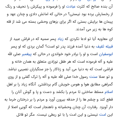
آن بنده صالح که کثرت
عبادت
او را فرسوده و پیکرش را نحیف و رنگ
از رخسارش برده بود نیستى؟ در حالى که امانش دادى و چنان عهد و
پیمان ها برایش بستى که اگر براى بزهاى وحشى بسته مى شد از قله
کوه ها به زیر مى آمدند.
اى معاویه آیا تو ادعا نکردى که
زیاد
پسر سمیه که در فراش عبید از
قبیله ثقیف
به دنیا آمده فرزند پدر تو است؟ گمان بردى که او پسر
ابوسفیان
است و او را برادر خود خواندى در حالى که
پیغمبر
صلی الله
علیه و آله فرموده است که هر طفل نوزادى متعلق به همان خانه و
فراشى است که به دنیا مى آید و زناکار را جز سنگباران نصیبى نباشد.
و تو عملا
سنت
رسول خدا صلی الله علیه و آله را ترک گفتى و از روى
گمراهى مطابق هوا و هوس خویش گام برداشتى. آنگاه زیاد را بر اهل
اسلام
مسلط ساختى تا مردم را بکشد و دست و پا و گوش آنان را
قطع کند و چشم ها را از حدقه بیرون آورد و مردم را بر درختان خرما به
دار آویزد. رفتارت آن چنان وحشیانه و ناهنجار است که گویى اصلا از
این
امت
نیستى و این امت را با تو ربطى نیست. مگر تو قاتل