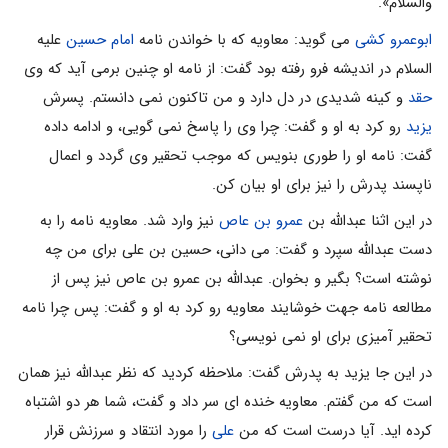
والسلام».
ابوعمرو کشی
مى گوید: معاویه که با خواندن نامه
امام حسین
علیه
السلام در اندیشه فرو رفته بود گفت: از نامه او چنین برمى آید که وى
حقد
و کینه شدیدى در دل دارد و من تاکنون نمى دانستم. پسرش
یزید
رو کرد به او و گفت: چرا وى را پاسخ نمى گویى، و ادامه داده
گفت: نامه او را طورى بنویس که موجب تحقیر وى گردد و اعمال
ناپسند پدرش را نیز براى او بیان کن.
در این اثنا عبدالله بن
عمرو بن عاص
نیز وارد شد. معاویه نامه را به
دست عبدالله سپرد و گفت: مى دانى، حسین بن على براى من چه
نوشته است؟ بگیر و بخوان. عبدالله بن عمرو بن عاص نیز پس از
مطالعه نامه جهت خوشایند معاویه رو کرد به او و گفت: پس چرا نامه
تحقیر آمیزى براى او نمى نویسى؟
در این جا یزید به پدرش گفت: ملاحظه کردید که نظر عبدالله نیز همان
است که من گفتم. معاویه خنده اى سر داد و گفت، شما هر دو اشتباه
کرده اید. آیا درست است که من
على
را مورد انتقاد و سرزنش قرار