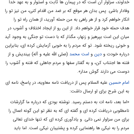
خداوند، سزاوار آن است که در پیمان ها ثابت و استوار و به عهد خدا
وفادار باشى. پس بدان هر موقع که بر ضد من اقدام کنى، من نیز تو را
انکار خواهم کرد و از هر راهى به من حمله آورید، از همان راه تو را
هدف حمله خود قرار خواهم داد. از این رو از ایجاد اختلاف و آشوب در
میان این امت بپرهیز و زنهار، مگذار که با دست تو جنگى به وجود آید
و خونى ریخته شود. تو که مردم را به خوبى آزمایش کرده اى، بنابراین
درباره خودت و
دین
و
امت
محمد
(صلی الله علیه و آله) بیندیش و از
فتنه ها اجتناب کن، و به گفتار سفها و مردم جاهلى که فتنه و آشوب را
دوست مى دارند گوش مدار».
امام حسین
علیه السلام پس از دریافت نامه معاویه، در پاسخ، نامه اى
به این شرح براى او ارسال داشت:
«اما بعد، نامه ات به دستم رسید. نوشته بودى که درباره ما گزارشات
نامطلوبى دریافت کرده اى و گفته اى که به نظر تو این گونه اعمال را
براى من سزاوار نمى دانى. و یادآورى کرده اى که تنها خداى تعالى
مردم را به نیکی ها راهنمایى کرده و پشتیبان نیکى است. اما باید