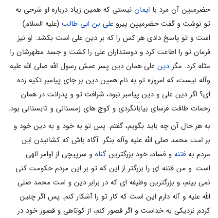
حضرمیین آن مرد با
ایمان
نیستى که همین زیاد درباره او شرحى به
تو نوشت و گفت حضرمیین پیرو
على بن ابى طالب
(علیه السلام)
است و تو پاسخ دادى هر کس را که بر دین على است بکشد. او نیز
فرمان تو را اطاعت کرد و دوستداران على را کشت و جسد مطهرشان را
مثله کرد. مگر
دین
على همان دین پسر عمش رسول الله صلی الله علیه
وآله نیست، که امروزه تو به نام همین دین بر جاى پیامبر تکیه زده
اى؟ اگر دین على و دین پیامبر نبود، شرافت تو و پدرانت در همان
زحمات طاقت فرساى بیابانگردى و کوچ هاى زمستانى و تابستانى بود.
به هر حال آن چه باید بگویم، گفتم. پس تو به خود و به دین خود و
بر امت محمد صلی الله علیه وآله بنگر. آگاه باش که کشانیدن این
مردم به
فتنه
و فساد، خود بزرگترین
گناه
و سرپیچى از اوامر الهى
است. و من فتنه اى را بزرگتر از این که تو بر این مردم حکومت کنى
نمى بینم، و بزرگترین وظیفه اى که در برابر دین و امت محمد صلی
الله علیه و آله دارم این است که کار تو را آشکار کنم. پس اگر چنین
کردم نزدیکى به خداست و اگر قصور کنم، از کوتاهى و قصور خود در