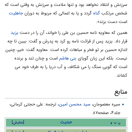
سرزنش و انتقاد نخواهد بود و تنها ملامت و سرزنش به وقتى است که
شخص مرتکب
گناه
گردد و یا به اعمالى که مربوط به دوران
جاهلیت
است دست بزند».
همین که معاویه نامه حسین بن على را خواند، آن را در دست
یزید
قرار داد. یزید پس از قرائت نامه رو کرد به پدرش و گفت: ببین تا چه
اندازه حسین بر تو فخر و مباهات کرده است. معاویه گفت: خیر، چنین
نیست. بلکه این زبان گویاى
بنى هاشم
است و چنان تند و برنده
است که گویى سنگ را مى شکافد، و آب دریا را به طرف خود مى
کشاند.
منابع
سیره معصومان،
سید محسن امین
، ترجمه: على حجتى کرمانى،
جلد۴، صفحه۸۷.
حدیث
[
نمایش
]
ن
ب
و