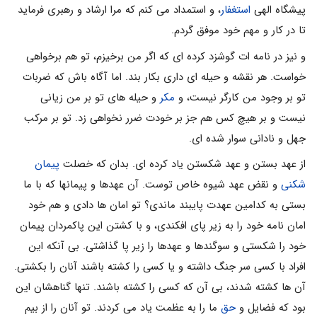
پیشگاه الهى
استغفار
، و استمداد مى کنم که مرا ارشاد و رهبرى فرماید
تا در کار و مهم خود موفق گردم.
و نیز در نامه ات گوشزد کرده اى که اگر من برخیزم، تو هم برخواهى
خواست. هر نقشه و حیله اى دارى بکار بند. اما آگاه باش که ضربات
تو بر وجود من کارگر نیست، و
مکر
و حیله هاى تو بر من زیانى
نیست و بر هیچ کس هم جز بر خودت ضرر نخواهى زد. تو بر مرکب
جهل و نادانى سوار شده اى.
از عهد بستن و عهد شکستن یاد کرده اى. بدان که خصلت
پیمان
شکنى
و نقض عهد شیوه خاص توست. آن عهدها و پیمانها که با ما
بستى به کدامین عهدت پایبند ماندى؟ تو امان ها دادى و هم خود
امان نامه خود را به زیر پاى افکندى، و با کشتن این پاکمردان پیمان
خود را شکستى و سوگندها و عهدها را زیر پا گذاشتى. بى آنکه این
افراد با کسى سر جنگ داشته و یا کسى را کشته باشند آنان را بکشتى.
آن ها کشته شدند، بى آن که کسى را کشته باشند. تنها گناهشان این
بود که فضایل و
حق
ما را به عظمت یاد مى کردند. تو آنان را از بیم