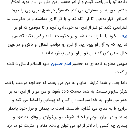
«نامه تو را دریافت کردم و از امر حسین بن على در این مورد اطلاع
یافتم. من به تو سفارش مى کنم که هرگز در هیچ امرى وى را مورد
اعتراض قرار ندهى. تا آن گاه که او با تو کارى نداشته و بر حکومت ما
اعتراضى نکند تو نیز از این امر خوددارى کن، و تا موقعى که او بر
بیعت
خود با ما پایبند باشد و بر حکومت ما اعتراضى نکند تصمیم
نداریم که به آزار او بپردازیم. از این رو مراقب اعمال او باش و در عین
حال سعى کن که بین تو و او نزاعى پیش نیاید.»
سپس معاویه نامه اى به حضور
امام حسین
علیه السلام ارسال داشت
و گفت:
«اما بعد، از شما گزارش هایى به من مى رسد، که چنانچه درست باشد،
هرگز سزاوار نیست به شما نسبت داده شود، و من تو را از این امر بر
حذر مى دارم. به خدا سوگند، آن کس که پیمانى را امضا مى کند و
قرارى را به میان مى گذارد، شایسته است به پیمان و قرار خود پایدار
بماند و در میان مردم از لحاظ شرافت و بزرگوارى و وفاى به عهد و
پیمان چه کسى را بالاتر از تو مى توان یافت. مقام و منزلت تو در نزد