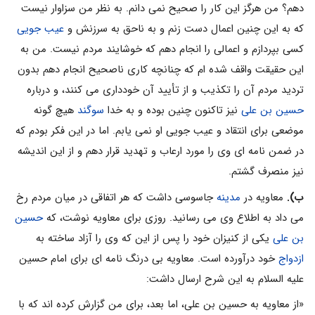
دهم؟ من هرگز این کار را صحیح نمى دانم. به نظر من سزاوار نیست
که به این چنین اعمال دست زنم و به ناحق به سرزنش و
عیب جویى
کسى بپردازم و اعمالى را انجام دهم که خوشایند مردم نیست. من به
این حقیقت واقف شده ام که چنانچه کارى ناصحیح انجام دهم بدون
تردید مردم آن را تکذیب و از تأیید آن خوددارى مى کنند، و درباره
حسین بن على
نیز تاکنون چنین بوده و به خدا
سوگند
هیچ گونه
موضعى براى انتقاد و عیب جویى او نمى یابم. اما در این فکر بودم که
در ضمن نامه اى وى را مورد ارعاب و تهدید قرار دهم و از این اندیشه
نیز منصرف گشتم.
ب).
معاویه در
مدینه
جاسوسى داشت که هر اتفاقى در میان مردم رخ
مى داد به اطلاع وى مى رسانید. روزى براى معاویه نوشت، که
حسین
بن على
یکى از کنیزان خود را پس از این که وى را آزاد ساخته به
ازدواج
خود درآورده است. معاویه بى درنگ نامه اى براى امام حسین
علیه السلام به این شرح ارسال داشت:
«از معاویه به حسین بن على، اما بعد، براى من گزارش کرده اند که با