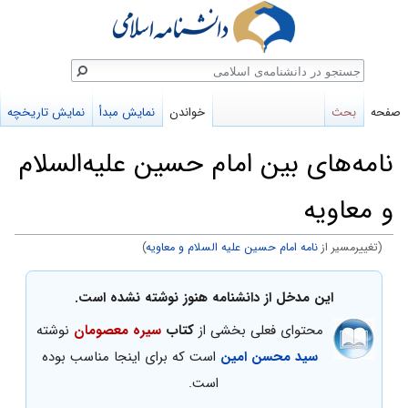
ستجو
صفحه
بحث
خواندن
نمایش مبدأ
نمایش تاریخچه
نامه‌های بین امام حسین علیه‌السلام
و معاویه
(تغییرمسیر از
نامه امام حسین علیه السلام و معاويه
)
پرش
پرش
این مدخل از دانشنامه هنوز نوشته نشده است.
به
به
محتوای فعلی بخشی از
کتاب
سیره معصومان
نوشته
ناوبری
جستجو
سید محسن امین
است که برای اینجا مناسب بوده
است.