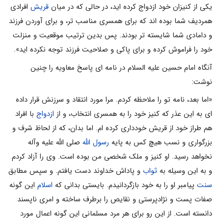
یکى از کنیزان خود ازدواج کرده اید، در حالى که در میان
قریش
افرادى
همردیف شما بوده اند که براى همسرى مناسب تر، و براى آوردن فرزند
و دامادى شما شایسته تر بودند. پس بدین ترتیب موقعیت و منزلت
خود را فراموش کرده و براى پاکى و صلاحیت فرزند توجه نکرده اید».
آنگاه امام حسین علیه السلام در نامه اى پاسخ معاویه را چنین
نوشت:
«اما بعد، نامه تو را ملاحظه کردم. مرا مورد انتقاد و سرزنش قرار داده
اى به این عذر که کنیز خود را به همسرى انتخاب، و از
ازدواج
با افراد
هم طراز خود از قریش خوددارى کرده ام. اما بدان، که از لحاظ شرف و
بزرگوارى و نسب هیچ کس به پایه
رسول الله
صلی الله علیه وآله
نخواهد رسید. او کنیز و ملک شخصى من بوده است. وى را آزاد کردم
و به این وسیله به
ثواب
و پاداش خداوند دست یافتم. و سپس مطابق
سنت
پیامبر او را به خود بازگردانیدم. بایستى بدانى که
اسلام
این گونه
صفات پست و نژادپرستى و نقایص را برطرف ساخته و امرى ناپسند
دانسته است. از این رو براى هر مرد مسلمانى این گونه اعمال مورد