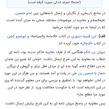
(احتمالا تصرف اندکی صورت گرفته است)
در منابع تاریخی، از نگارش و ارسال نامه‌هایی بین
امام حسین
علیه‌السلام و
معاويه
در موضوعات مختلف سخن به میان آمده است،
که در اینجا به دو مورد اشاره می‌شود.
الف).
ابن قتیبه دینوری
در کتاب «الامامة والسیاسة» و
ابوعمرو کشى
در کتاب «
الرجال
» خود، آورده اند:
مروان بن حکم
هنگامی که از طرف
معاویه
حاکم
مدینه
بود، نامه اى
خطاب به معاویه به این شرح ارسال داشت: «چنان که عمرو بن عثمان
به من اطلاع داده، گویا عده اى از مردان اهل
عراق
و گروهى از بزرگان
حجاز
با
حسین بن على
در رفت و آمد هستند، و من هرگز در این مورد
در امان نخواهم بود. با تحقیق و بررسى براى من معلوم گردیده که وى
در این اندیشه است که با حکومت مخالفت ورزد. از نظر خود در این
مورد مرا مطلع ساز».
پس معاویه در پاسخ مروان نامه اى به این شرح برایش ارسال داشت: