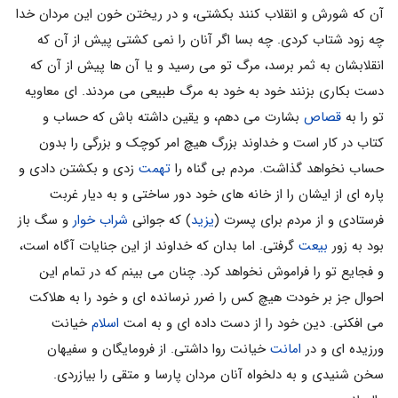
آن که شورش و انقلاب کنند بکشتى، و در ریختن خون این مردان خدا
چه زود شتاب کردى. چه بسا اگر آنان را نمى کشتى پیش از آن که
انقلابشان به ثمر برسد، مرگ تو مى رسید و یا آن ها پیش از آن که
دست بکارى بزنند خود به خود به مرگ طبیعى مى مردند. اى معاویه
تو را به
قصاص
بشارت مى دهم، و یقین داشته باش که حساب و
کتاب در کار است و خداوند بزرگ هیچ امر کوچک و بزرگى را بدون
حساب نخواهد گذاشت. مردم بى گناه را
تهمت
زدى و بکشتن دادى و
پاره اى از ایشان را از خانه هاى خود دور ساختى و به دیار غربت
فرستادى و از مردم براى پسرت (
یزید
) که جوانى
شراب خوار
و سگ باز
بود به زور
بیعت
گرفتى. اما بدان که خداوند از این جنایات آگاه است،
و فجایع تو را فراموش نخواهد کرد. چنان مى بینم که در تمام این
احوال جز بر خودت هیچ کس را ضرر نرسانده اى و خود را به هلاکت
مى افکنى. دین خود را از دست داده اى و به امت
اسلام
خیانت
ورزیده اى و در
امانت
خیانت روا داشتى. از فرومایگان و سفیهان
سخن شنیدى و به دلخواه آنان مردان پارسا و متقى را بیازردى.