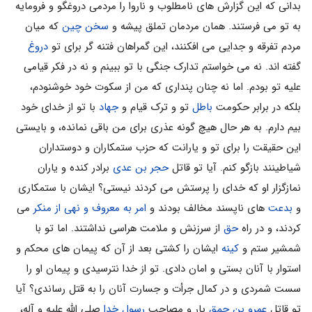
بدانى که این گزارش هاى نامطلوب و ناروا را مردمى دروغگو و فرومایه
به تو مى فرستند. همان مردمان تملق پیشه و
سخن چین
که میان
مردم تفرقه و جدایى مى افکنند، این گمراهان فتنه گر براى تو
دروغ
گفته اند. نه مى خواستم تدارک جنگى با تو ببینم و نه در فکر قیامى
علیه تو بودم. اما نه چنان پندارى که من از سکوت خود خوشنودم،
بلکه در برابر حکومت
باطل
تو و ترک قیام و
جهاد
با تو از خداى خود
بیم دارم. به هر حال هیچ گونه عذرى براى من باقى نمانده، و بایستى
این حقیقت را براى تو و یارانت که حزب ستمکاران و دوستداران
شیاطینند بازگو کنم. آیا تو قاتل
حجر بن عدى
برادر کنده و یاران
نمازگزار او که خداى را پرستش مى کردند نیستى؟ ایشان با ستمکارى
و
بدعت
هاى ناپسند مخالف بودند و
امر به معروف و نهى از منکر
مى
کردند، و در راه
حق
از سرزنش و ملامت هراسى نداشتند. اما تو با
شمشیر ستم و
کینه
ایشان را کشتى بعد از آن که پیمان هاى محکم و
استوار با آنان بستى و امان دادى. تو از خدا نترسیدى و پیمان او را
سست شمردى و در کمال جرأت و جسارت آنان را به قتل رساندى؟ آیا
تو قاتل
عمرو بن حمق
یار و مصاحب
رسول خدا
صلی الله علیه و آله،