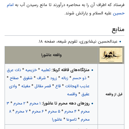
فرستاد که اطراف آن را به محاصره درآورند تا مانع رسیدن آب به
امام
حسین
علیه السلام و یارانش شوند.
منابع
عبدالحسین نیشابوری، تقویم شیعه، صفحه ۱۸.
واقعه عاشورا
منزلگاه‌های قافله کربلا:
ثعلبیه
*
خزیمیه
*
ذات عرق
*
ذو حسم
*
زباله
*
زرود
*
شراف
*
شقوق
*
صفاح
*
عذیب الهجانات
*
قاع
*
قصر مقاتل
*
مغیثه
*
وادی
عقیق
*
واقصه
قبل از واقعه
روزهای دهه محرم تا عاشورا:
۱ محرم
*
۲ محرم
*
۳
محرم
*
۴ محرم
*
۵ محرم
*
۶ محرم
*
۷ محرم
*
۸
محرم
*
تاسوعا
*
عاشورا