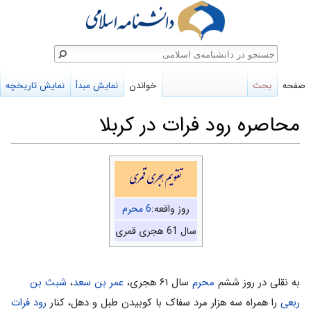
ستجو
صفحه
بحث
خواندن
نمایش مبدأ
نمایش تاریخچه
محاصره رود فرات در کربلا
پرش
پرش
تقویم هجری قمری
به
به
ناوبری
جستجو
روز واقعه:
6 محرم
سال 61 هجری قمری
به نقلى در روز ششم
محرم
سال ۶۱ هجری،
عمر بن سعد
،
شبث بن
ربعى
را همراه سه هزار مرد سفاک با کوبیدن طبل و دهل، کنار
رود فرات