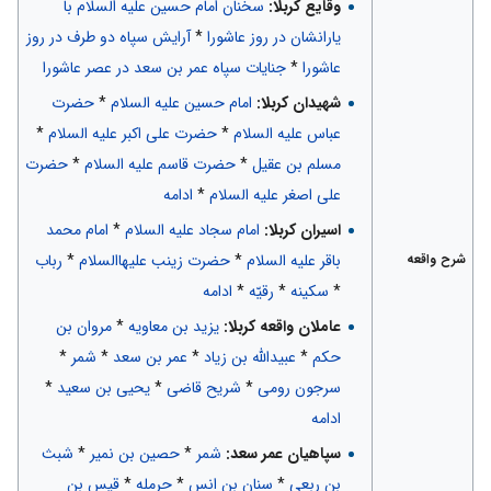
وقایع کربلا:
سخنان امام حسین علیه السلام با
یارانشان در روز عاشورا
*
آرایش سپاه دو طرف در روز
عاشورا
*
جنايات سپاه عمر بن سعد در عصر عاشورا
شهیدان کربلا:
امام حسین علیه السلام
*
حضرت
عباس علیه السلام
*
حضرت علی اکبر علیه السلام
*
مسلم بن عقیل
*
حضرت قاسم علیه السلام
*
حضرت
علی اصغر علیه السلام
*
ادامه
اسیران کربلا:
امام سجاد علیه السلام
*
امام محمد
باقر علیه السلام
*
حضرت زینب علیهاالسلام
*
رباب
شرح واقعه
*
سکینه
*
رقیّه
*
ادامه
عاملان واقعه کربلا:
یزید بن معاویه
*
مروان بن
حکم
*
عبیدالله بن زیاد
*
عمر بن سعد
*
شمر
*
سرجون رومی
*
شریح قاضی
*
یحیی بن سعید
*
ادامه
سپاهیان عمر سعد:
شمر
*
حصین بن نمیر
*
شبث
بن ربعی
*
سنان بن انس
*
حرمله
*
قیس بن