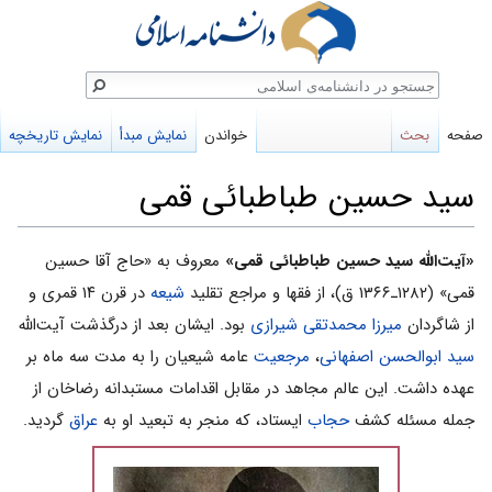
ستجو
صفحه
بحث
خواندن
نمایش مبدأ
نمایش تاریخچه
سید حسین طباطبائی قمی
پرش
پرش
«آیت‌الله سید حسین طباطبائی قمی»
معروف به «حاج آقا حسین
به
به
قمی» (۱۲۸۲ـ۱۳۶۶ ق)، از فقها و مراجع تقلید
شیعه
در قرن ۱۴ قمری و
ناوبری
جستجو
از شاگردان
میرزا محمدتقی شیرازی
بود. ایشان بعد از درگذشت آیت‌الله
سید ابوالحسن اصفهانی
،
مرجعیت
عامه شیعیان را به مدت سه ماه بر
عهده داشت. این عالم مجاهد در مقابل اقدامات مستبدانه رضاخان از
جمله مسئله کشف
حجاب
ایستاد، که منجر به تبعید او به
عراق
گردید.