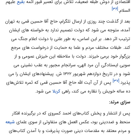
اقتصادی از دوش طبقه ضعیف، تلاش برای تعمیر قبور ائمه
بقیع
علیهم
[۳۶]
السلام.
بعد از گذشت چند روزی از ارسال تلگرام، حاج آقا حسین قمی به تهران
آمده، متوجه می شود که دولت تصمیم ندارد به خواسته های ایشان
ترتیب اثر دهد. بر این اساس، به طور علنی با دولت اعلام جنگ می
کند. طبقات مختلف مردم و علما به حمایت از درخواست های مرجع
بزرگوار خود برمی خیزند. دولت با ملاحظه این خیزش عمومی و از
سویی ایستادگی آن مرد الهی، سرانجام مجبور به عقب نشینی می
شود و در تاریخ دوازدهم شهریور ۱۳۲۲ ش. پیشنهادهای ایشان را می
[۳۷]
پذیرد.
پس از آن آیت الله حاج آقا حسین قمی که ثمره تلاش‌های
ده ساله خویش را نظاره می کند، راهی
کربلا
می شود.
سزای مرتد:
پس از انتشار و پخش کتاب‌های احمد کسروی که در برگیرنده افکار
منحط و ضددینی بود، عکس العمل های متفاوتی از سوی علمای
شیعه
و مردم معتقد به مقدسات دینی صورت پذیرفت و با آمدن کتاب‌های