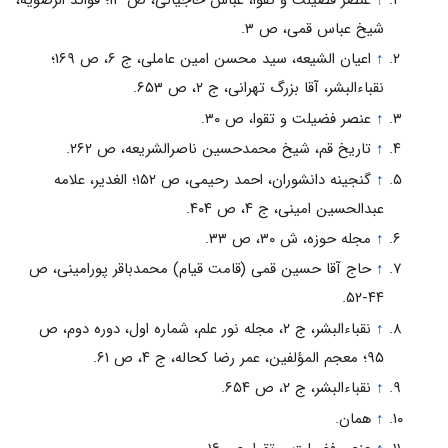
شیخ عباس قمی، ص ۳.
↑
اعیان الشیعه، سید محسن امین عاملی، ج ۶، ص ۱۶۹؛
نقباءالبشر، آقا بزرگ تهرانی، ج ۲، ص ۶۵۳.
↑
عنصر فضیلت و تقوا، ص ۳۰.
↑
تاریخ قم،‌ شیخ محمدحسین ناصرالشریعه، ص ۲۶۲.
↑
گنجینه دانشوران، احمد رحیمی، ص ۱۵۲؛ الغدیر، علامه
عبدالحسین امینی، ج ۴، ص ۴۰۴.
↑
مجله حوزه، ش ۳۰، ص ۳۳.
↑
حاج آقا حسین قمی (قامت قیام) محمدباقر پورامینی، ص
۴۴-۵۲.
↑
نقباءالبشر، ج ۲، مجله نور علم، شماره اول، دوره دوم، ص
۹۵؛ معجم المؤلفین، عمر رضا کحاله، ج ۴، ص ۶۱.
↑
نقباءالبشر، ج ۲، ص ۶۵۴.
↑
همان.