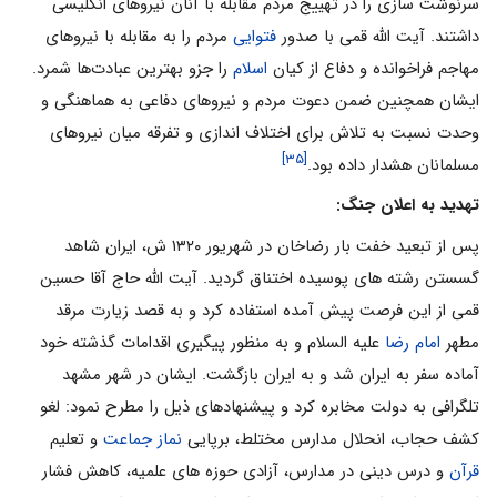
سرنوشت سازی را در تهییج مردم مقابله با آنان نیروهای انگلیسی
داشتند. آیت الله قمی با صدور
فتوایی
مردم را به مقابله با نیروهای
مهاجم فراخوانده و دفاع از کیان
اسلام
را جزو بهترین عبادت‌ها شمرد.
ایشان همچنین ضمن دعوت مردم و نیروهای دفاعی به هماهنگی و
وحدت نسبت به تلاش برای اختلاف اندازی و تفرقه میان نیروهای
[۳۵]
مسلمانان هشدار داده بود.
تهدید به اعلان جنگ:
پس از تبعید خفت بار رضاخان در شهریور ۱۳۲۰ ش، ایران شاهد
گسستن رشته های پوسیده اختناق گردید. آیت الله حاج آقا حسین
قمی از این فرصت پیش آمده استفاده کرد و به قصد زیارت مرقد
مطهر
امام رضا
علیه السلام و به منظور پیگیری اقدامات گذشته خود
آماده سفر به ایران شد و به ایران بازگشت. ایشان در شهر مشهد
تلگرافی به دولت مخابره کرد و پیشنهادهای ذیل را مطرح نمود: لغو
کشف حجاب، انحلال مدارس مختلط، برپایی
نماز جماعت
و تعلیم
قرآن
و درس دینی در مدارس، آزادی حوزه های علمیه، کاهش فشار