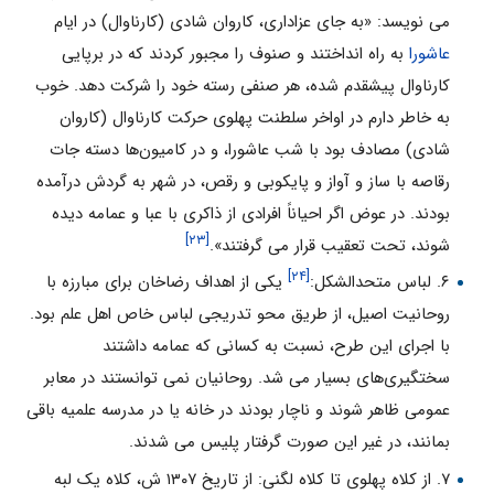
می نویسد: «به جای عزاداری، کاروان شادی (کارناوال) در ایام
عاشورا
به راه انداختند و صنوف را مجبور کردند که در برپایی
کارناوال پیشقدم شده، هر صنفی رسته خود را شرکت دهد. خوب
به خاطر دارم در اواخر سلطنت پهلوی حرکت کارناوال (کاروان
شادی) مصادف بود با شب عاشورا، و در کامیون‌ها دسته جات
رقاصه با ساز و آواز و پایکوبی و رقص، در شهر به گردش درآمده
بودند. در عوض اگر احیاناً افرادی از ذاکری با عبا و عمامه دیده
[۲۳]
شوند، تحت تعقیب قرار می گرفتند».
[۲۴]
۶. لباس متحدالشکل:
یکی از اهداف رضاخان برای مبارزه با
روحانیت اصیل، از طریق محو تدریجی لباس خاص اهل علم بود.
با اجرای این طرح، نسبت به کسانی که عمامه داشتند
سختگیری‌های بسیار می شد. روحانیان نمی توانستند در معابر
عمومی ظاهر شوند و ناچار بودند در خانه یا در مدرسه علمیه باقی
بمانند، در غیر این صورت گرفتار پلیس می شدند.
۷. از کلاه پهلوی تا کلاه لگنی: از تاریخ ۱۳۰۷ ش، کلاه یک لبه