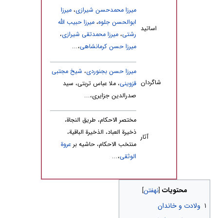
میرزا محمدحسن شیرازی
،
میرزا
ابوالحسن جلوه
،
میرزا حبیب الله
اساتید
رشتی
،
میرزا محمدتقی شیرازی
،
میرزا حسن کرمانشاهی
،...
میرزا حسن بجنوردی
،
شیخ مجتبی
شاگردان
قزوینی
، ملا عباس تربتی، سید
صدرالدین جزایری،...
مختصر الاحکام، طریق النجاة،
ذخیرة العباد، الذخیرة الباقیة،
آثار
منتخب الاحکام، حاشیه بر
عروة
الوثقی
،...
محتویات
۱
ولادت و خاندان