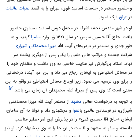
و حضور مستمر در جلسات اساتید فوق، تهران را به قصد
عتبات عالیات
در
عراق
ترک نمود.
او در شهر مقدس نجف اشرف در محفل درس اساتید بسیاری حضور
یافت. حاج آقا حسین سپس در سال ۱۳۲۱ ق. وارد
سامرا
گردید و به
طور جدی و مستمر در درس‌های آیت الله
میرزا محمدتقی شیرازی
شرکت جست و مراتب عالی علمی را یکی پس از دیگری پشت سر
نهاد. استاد بزرگوارش نیز عنایت خاصی به وی داشت و مقلدان خود را
در مسائل احتیاطی به ایشان ارجاع می داد و این امر، آینده درخشانی
را برای وی ترسیم می نمود. زیرا ارجاع مسائل احتیاطی در واقع به این
[۳]
معنی است که وی پس از میرزا، اعلم مجتهدان آن زمان می باشد.
با توجه به درخواست اهالی
مشهد
از محضر آیت الله میرزا محمدتقی
شیرازی، در فرستادن عالمی با
تقوا
و مجتهدی دانا و توانا به آن سامان،
ایشان «حاج آقا حسین قمی» را در پذیرش این امر خطیر مناسب
دانسته و سفر به مشهد و اقامت در آن جا را به وی پیشنهاد کرد. او نیز
این دعوت را پذیرفت و پس از ده سال سکونت در
سامرا
، به سوی