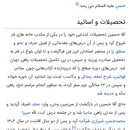
[۱]
حسن
علیه السلام می رسد.
تحصیلات و اساتید
آقا حسین تحصیلات ابتدایی خود را در یکی از مکتب خانه های
قم
شروع کرد و پس از آن درس‌های مقدماتی، از قبیل
صرف
و
نحو
و
منطق
را در محضر استادان این فن فراگرفت و تا اوان بلوغ در قم به
تحصیل مبادرت ورزید و سپس در پی تکمیل تحصیلات راهی
تهران
شد. درس‌های دوره سطح را که دربردارنده کتاب‌هایی چون
معالم
،
قوانین
،
شرح لمعه
،
رسائل
و
مکاسب
است نزد اساتید آن حوزه خواند
و سپس در ۲۲ سالگی عزم سفر کرده، به منظور انجام مراسم
حج
، راهی
مکه
و
مدینه
شد.
حاج آقا حسین در بازگشت از سرزمین
وحی
، وارد
نجف
اشرف گردید و
پس از مدتی راهی
سامرا
شد و در جلسه درس آیت الله
میرزا
محمدحسن شیرازی
شرکت کرد و پس از دو سال اقامت در سال ۱۳۰۶
[۲]
ق بار دیگر به تهران بازگشت.
ایشان پس از پنج سال تحصیل جدی