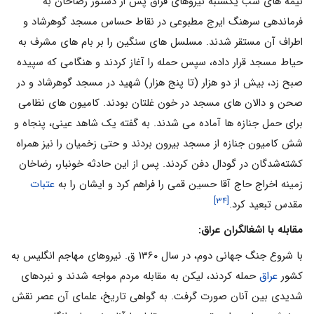
نیمه های شب یکشنبه نیروهای قزاق پس از دستور رضاخان به
فرماندهی سرهنگ ایرج مطبوعی در نقاط حساس مسجد گوهرشاد و
اطراف آن مستقر شدند. مسلسل های سنگین را بر بام های مشرف به
حیاط مسجد قرار داده، سپس حمله را آغاز کردند و هنگامی که سپیده
صبح زد، بیش از دو هزار (تا پنج هزار) شهید در مسجد گوهرشاد و در
صحن و دالان های مسجد در خون غلتان بودند. کامیون های نظامی
برای حمل جنازه ها آماده می شدند. به گفته یک شاهد عینی، پنجاه و
شش کامیون جنازه از مسجد بیرون بردند و حتی زخمیان را نیز همراه
کشته‌شدگان در گودال دفن کردند. پس از این حادثه خونبار، رضاخان
زمینه اخراج حاج آقا حسین قمی را فراهم کرد و ایشان را به
عتبات
[۳۴]
مقدس تبعید کرد.
مقابله با اشغالگران عراق:
با شروع جنگ جهانی دوم، در سال ۱۳۶۰ ق. نیروهای مهاجم انگلیس به
کشور
عراق
حمله کردند، لیکن به مقابله مردم مواجه شدند و نبردهای
شدیدی بین آنان صورت گرفت. به گواهی تاریخ، علمای آن عصر نقش