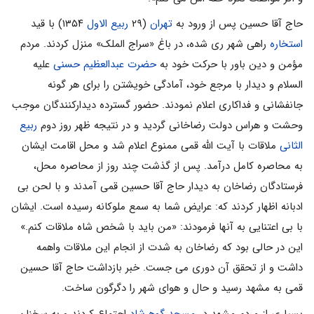
حاج آقا حسین پس از ورود به
تهران
(۲۹
ربیع الاول
۱۳۵۴) با قید
استخاره
راهی شهر ری شده، در باغ «سراج الملک» منزل کردند. مردم
مؤمن و دین باور با حرکت خود به
حضرت عبدالعظیم حسنی
علیه
السلام و دیدار با مرجع خود، آمادگی خویشتن را برای هر گونه
جانفشانی و فداکاری اعلام نمودند. حضور گسترده دیدارکنندگان موجب
وحشت و هراس دولت رضاخانی گردید و در نتیجه ظهر روز دوم
ربیع
الثانی
ملاقات با آیت الله قمی ممنوع اعلام شد و محل اقامت ایشان
به محاصره کامل درآمد. پس از گذشت چند روز از محاصره محل،
فرستادگان رضاخان به دیدار حاج آقا حسین قمی آمدند و با لحن بی
ادبانه اظهار کردند که: عرایض شما به سمع ملوکانه رسیده است. ایشان
با بی اعتنایی به آنها فرمودند: «من باید با شخص شاه ملاقات کنم.»
این در حالی بود که رضاخان به شدت از انجام این ملاقات واهمه
داشت و از تحقق آن دوری می جست. خبر بازداشت حاج آقا حسین
قمی به مشهد رسید و حال و هوای شهر را دگرگون ساخت.
بسیاری از مردم مشهد در
مسجد گوهرشاد
اجتماع کردند و به سخنان