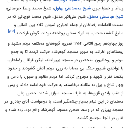
وعاظ و خطبا چون
شیخ محمدتقی بهلول
، شیخ محمد واعظ خراسانی،
شیخ عباسعلی محقق
، شیخ علی‌اکبر مدقق، شیخ محمد قوچانی که در
مذمت اقدامات رضاخان از جمله اجباری نمودن کلاه بین المللی و
[۳۳]
تبلیغ کشف حجاب، به ایراد سخن پرداخته بودند، گوش فرادادند.
روز چهاردهم ربیع الثانی ۱۳۵۴ قمری، گروه‌های مختلف مردم مشهد و
روستاهای اطراف، به سوی مسجد گوهرشاد حرکت کردند تا به جمع
مردم و روحانیون متحصن در مسجد بپیوندند، لیکن قزاقان رضاخان،
با نواختن شیپور جنگ بی محابا به روی مردم آتش گشودند و حدود
یکصد نفر را شهید و مجروح کردند. اما مردم مقاوم و صبور، با داس و
چهار شاخ و بیل به مقابله برخاسته، به حرکت خود ادامه دادند و پس
از عقب راندن قزاق‌ها، به طرف مسجد سرازیر شدند. حضور زنان
مسلمان در این قیام بسیار چشمگیر است، با درخواست آنان چادری در
مسجد پیرزن که در وسط صحن مسجد گوهرشاد واقع بود، زده شده و
آنان در آنجا مجتمع گشتند.