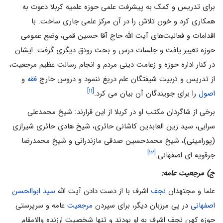
برای تدریس و کمک به پیشرفت علمی حوزه علمیه کربلا دعوت به
همکاری کرد و خون تلاش را در آن مرکز علمی جاری ساخت. با
اقدامات و فعالیت‌های آیت الله حاج آقا حسین قمی، وضع عمومی
حوزه تغییر یافت و جلسات درس و بحث رونق دیگری گرفت. ایشان
در کنار اداره حوزه و زعامت دینی مردم و انجام رسالت عظیم مرجعیت،‌
از تدریس و تربیت شیفتگان علم دریغ ننمود و دروس خارج
فقه
و
[۱۱]
اصول
را برای جویندگان آن بیان می کرد.
برخی از شاگردان مکتب او در کربلا از این قرارند: شیخ محمدعلی
سرابی، سید زین العابدین کاشانی حائری، شیخ هادی حائری شیرازی
(پورامینی)،‌ شیخ محمدحسین صدقی مازندرانی و شیخ محمدرضا
[۱۲]
جرقویه ای اصفهانی.
ج) مرجعیت عامه:
علما و مجتهدان
نجف
اشرف با از دست دادن آیت الله
سید ابوالحسن
اصفهانی
در پی مرزبان دیگر، برای سپردن
مرجعیت
عامه و سرپرستی
حوزه کهن نجف اشرف به او بودند و تنها شخصیت ارزنده والامقام