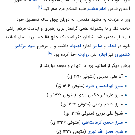
[۴]
آستان قدس
امام هشتم
علیه السلام عزم سفر کرد.
وی با عزمت به مشهد مقدس، به دوران چهل ساله تحصیل خود
خاتمه داد و با پشتوانه علمی گرانقدر برای رهبری و زعامت مردم، راهی
آن دیار مقدس شد. شایان ذکر است که حاج آقا حسین از تمام اساتید
خود در
نجف
و
سامرا
اجازه
اجتهاد
داشت و از مرحوم
سید مرتضی
[۵]
کشمیری
نیز
اجازه
نقل
روایت
اخذ کرده بود.
برخی دیگر از اساتید وی در تهران و نجف عبارتند از:
آقا علی مدرس (متوفی ۱۳۱۰ ق)
میرزا ابوالحسن جلوه
(متوفی ۱۳۱۴ ق)
میرزا علی‌اکبر حکمی یزدی (متوفی ۱۳۲۲ ق)
میرزا هاشم رشتی (متوفی ۱۳۳۲ ق)
شیخ علی نوری (متوفی ۱۳۳۵ ق)
میرزا حسن کرمانشاهی
(متوفی ۱۳۳۶ ق)
شیخ فضل الله نوری
(متوفی ۱۳۲۷ ق)