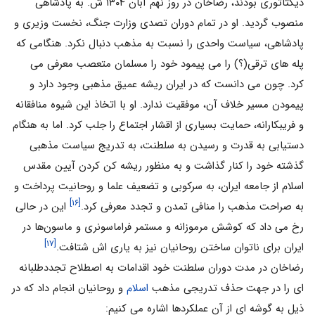
دیکتاتوری بودند، رضاخان در روز نهم آبان ۱۳۰۴ ش. به پادشاهی
منصوب گردید. او در تمام دوران تصدی وزارت جنگ، نخست وزیری و
پادشاهی، سیاست واحدی را نسبت به مذهب دنبال نکرد. هنگامی که
پله های ترقی(؟) را می پیمود خود را مسلمان متعصب معرفی می
کرد. چون می دانست که در ایران ریشه عمیق مذهبی وجود دارد و
پیمودن مسیر خلاف آن، موفقیت ندارد. او با اتخاذ این شیوه منافقانه
و فریبکارانه، حمایت بسیاری از اقشار اجتماع را جلب کرد. اما به هنگام
دستیابی به قدرت و رسیدن به سلطنت، به تدریج سیاست مذهبی
گذشته خود را کنار گذاشت و به منظور ریشه کن کردن آیین مقدس
اسلام از جامعه ایران، به سرکوبی و تضعیف علما و روحانیت پرداخت و
[۱۶]
به صراحت مذهب را منافی تمدن و تجدد معرفی کرد.
این در حالی
رخ می داد که کوشش مرموزانه و مستمر فراماسونری و ماسون‌ها در
[۱۷]
ایران برای ناتوان ساختن روحانیان نیز به یاری اش شتافت.
رضاخان در مدت دوران سلطنت خود اقدامات به اصطلاح تجددطلبانه
ای را در جهت حذف تدریجی مذهب
اسلام
و روحانیان انجام داد که در
ذیل به گوشه ای از آن عملکردها اشاره می کنیم: