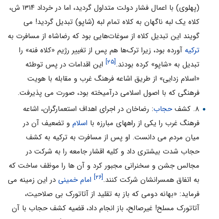
(پهلوی) با اعمال فشار دولت متداول گردید، اما در خرداد ۱۳۱۴ ش،
کلاه یک لبه ناگهان به کلاه تمام لبه (شاپو) تبدیل گردید! می
گویند این تبدیل کلاه از سوغات‌هایی بود که رضاشاه از مسافرت به
ترکیه
آورده بود، زیرا ترک‌ها هم پس از تغییر رژیم «کلاه فنه» را
[۲۵]
تبدیل به «شاپو» کرده بودند.
این اقدامات در پس توطئه
«اسلام زدایی» از طریق اشاعه فرهنگ غرب و مقابله با هویت
فرهنگی که با اصول اسلامی درآمیخته بود، صورت می پذیرفت.
۸. کشف
حجاب
: رضاخان در اجرای اهداف استعمارگران، اشاعه
فرهنگ غرب را یکی از راههای مبارزه با
اسلام
و تضعیف آن در
میان مردم می دانست. او پس از مسافرت به ترکیه به کشف
حجاب شدت بیشتری داد و کلیه اقشار جامعه را به شرکت در
مجالس جشن و سخنرانی مجبور کرد و آن ها را موظف ساخت که
[۲۶]
به اتفاق همسرانشان شرکت کنند.
امام خمینی
در این زمینه می
فرماید: «بهانه دومی که باز به تقلید از آتاتورک بی صلاحیت،
آتاتورک مسلح! غیرصالح، باز انجام داد، قضیه کشف حجاب با آن