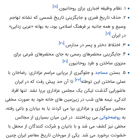
[۱۸]
۱. نظام وظیفه اجباری برای روحانیون.
۲. حذف تاریخ قمری و جایگزینی تاریخ شمسی که نشانه تهاجم
وسیع و همه جانبه بر فرهنگ اسلامی بود، به بهانه «عربی زدایی»
[۱۹]
در ایران.
[۲۰]
۳. اختلاط دختر و پسر در مدارس.
۴. جایگزینی محضرهای رسمی به جای محضرهای شرعی برای
[۲۱]
منزوی ساختن و طرد روحانیون.
۵. بستن
مساجد
و جلوگیری از برپایی مراسم عزاداری: رضاخان با
[۲۲]
عملی ساختن این توطئه
تا آن حد پیش رفت که در ایران
عاشورایی گذشت لیکن یک مجلس عزاداری برپا نشد. تنها افراد
اندکی، نیمه های شب در زیرزمین های خانه خود به صورت مخفی
مجلس سوگواری و عزاداری بپا می کردند یا به بیابان و باغی رفته،
به
روضه‌خوانی
می پرداختند. در این میان بسیاری از مجالس
مخفی نیز کشف می شد و با بانیان و شرکت کنندگان از محفل با
خشونت برخورد می شد. یکی از مورخان تاریخ معاصر ایران چنین