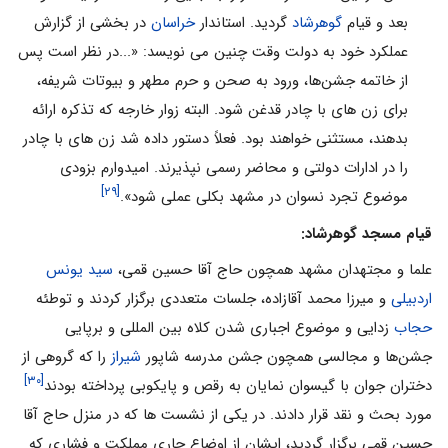
بعد و قیام
گوهرشاد
گردید. استاندار
خراسان
در بخشی از گزارش
عملکرد خود به دولت وقت چنین می نویسد: «...در نظر است پس
از خاتمه جشن‌ها، ورود به صحن و حرم مطهر و بیوتات شریفه،
برای زن های با چادر قدغن شود. البته زوار خارجه که تذکره ارائه
بدهند، مستثنی خواهند بود. فعلاً دستور داده شد زن های با چادر
را در ادارات دولتی و محاضر رسمی نپذیرند. امیدوارم بزودی
[۲۹]
موضوع تجرد نسوان در مشهد بکلی عملی شود».
قیام مسجد گوهرشاد:
علما و مجتهدان مشهد همچون حاج آقا حسین قمی،
سید یونس
اردبیلی
و میرزا محمد آقازاده، جلسات متعددی برگزار کردند و توطئه
حجاب
زدایی و موضوع اجباری شدن کلاه بین المللی و برپایی
جشن‌ها و مجالسی همچون جشن مدرسه شاپور
شیراز
را که گروهی از
[۳۰]
دختران جوان با گیسوان نمایان به رقص و پایکوبی پرداخته بودند
مورد بحث و نقد قرار دادند. در یکی از نشست ها که در منزل حاج‌ آقا
حسین قمی برگزار گردید، ایشان از اوضاع جاری مملکت و فشاری که