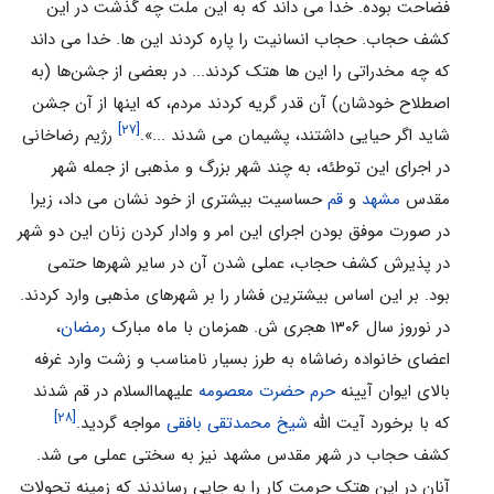
فضاحت بوده. خدا می داند که به این ملت چه گذشت در این
کشف حجاب. حجاب انسانیت را پاره کردند این ها. خدا می داند
که چه مخدراتی را این ها هتک کردند... در بعضی از جشن‌ها (به
اصطلاح خودشان) آن قدر گریه کردند مردم، که اینها از آن جشن
[۲۷]
شاید اگر حیایی داشتند، پشیمان می شدند ...».
رژیم رضاخانی
در اجرای این توطئه، به چند شهر بزرگ و مذهبی از جمله شهر
مقدس
مشهد
و
قم
حساسیت بیشتری از خود نشان می داد، زیرا
در صورت موفق بودن اجرای این امر و وادار کردن زنان این دو شهر
در پذیرش کشف حجاب، عملی شدن آن در سایر شهرها حتمی
بود. بر این اساس بیشترین فشار را بر شهرهای مذهبی وارد کردند.
در نوروز سال ۱۳۰۶ هجری ش. همزمان با ماه مبارک
رمضان
،
اعضای خانواده رضاشاه به طرز بسیار نامناسب و زشت وارد غرفه
بالای ایوان آیینه
حرم حضرت معصومه
علیهماالسلام در قم شدند
[۲۸]
که با برخورد آیت الله
شیخ محمدتقی بافقی
مواجه گردید.
کشف حجاب در شهر مقدس مشهد نیز به سختی عملی می شد.
آنان در این هتک حرمت کار را به جایی رساندند که زمینه تحولات