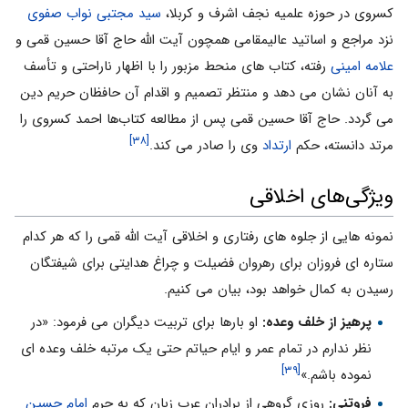
کسروی در حوزه علمیه نجف اشرف و کربلا،
سید مجتبی نواب صفوی
نزد مراجع و اساتید عالیمقامی همچون آیت الله حاج آقا حسین قمی و
علامه امینی
رفته، کتاب های منحط مزبور را با اظهار ناراحتی و تأسف
به آنان نشان می دهد و منتظر تصمیم و اقدام آن حافظان حریم دین
می گردد. حاج آقا حسین قمی پس از مطالعه کتاب‌ها احمد کسروی را
[۳۸]
مرتد دانسته، حکم
ارتداد
وی را صادر می کند.
ویژگی‌های اخلاقی
نمونه هایی از جلوه های رفتاری و اخلاقی آیت الله قمی را که هر کدام
ستاره ای فروزان برای رهروان فضیلت و چراغ هدایتی برای شیفتگان
رسیدن به کمال خواهد بود، بیان می کنیم.
پرهیز از خلف وعده:
او بارها برای تربیت دیگران می فرمود: «در
نظر ندارم در تمام عمر و ایام حیاتم حتی یک مرتبه خلف وعده ای
[۳۹]
نموده باشم.»
فروتنی:
روزی گروهی از برادران عرب زبان که به حرم
امام حسین