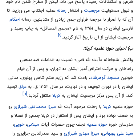
شرعی و استفتائات رسیده پاسخ می داد، لیکن از مطرح شدن نام خود
و قبول مسئولیت
مرجعیت
و انتشار
رساله
عملیه اجتناب می ورزید، تا
آن که با اصرار با مراجعه فراوان جمع زیادی از متدینین، رساله
احکام
فارسی ایشان در سال ۱۳۵۱ به نام «مجمع المسائل» به چاپ رسید و
[۹]
مرجعیت ایشان از آن تاریخ آغاز گردید.
ب) احیای حوزه علمیه کربلا:
واکنش شجاعانه «آیت الله قمی» نسبت به اقدامات ضدمذهبی
رضاخان و حرکت اعتراض‌آمیز ایشان به تهران، و پس از آن قیام
خونین
مسجد گوهرشاد
، باعث شد که رژیم ستم شاهی پهلوی، مدتی
ایشان را در تهران توقیف و در نهایت، در سال ۱۳۵۴ ق. به
عراق
تبعید
[۱۰]
کند. از آن پس مرکز مرجعیت ایشان به
کربلا
منتقل گردید.
حوزه علمیه
کربلا
با رحلت مرحوم آیت الله
میرزا محمدتقی شیرازی
رو
به ضعف نهاده بود و ایشان پس از استقرار در کربلا جمعی از فضلا و
مدرسان خبره
حوزه علمیه
نجف چون حضرات آیات
میلانی
،
خویی
،
سید علی بهبهانی
،
میرزا مهدی شیرازی
و سید صدرالدین جزایری را