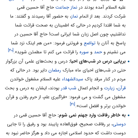
علیه السلام آمده بودند در
نماز جماعت
حاج آقا حسین قمی
شرکت کردند. بعد از اتمام
نماز
، به حضور آقا رسیدند و گفتند: ما
به شما اقتدا کردیم در حالی که اطمینان به صحت قرائت شما
نداشتیم، چون اصل زبان شما ایرانی است! حاج آقا حسین در
پاسخ به آنان با
تواضع
و فروتنی فرمود: «من هم اینک نزد شما
[۴۰]
می نشینم و
حمد
و
سوره
را قرائت می کنم تا مطمئن شوید».
برپایی درس در شب‌های احیا:
درس و بحث‌های علمی آن بزرگوار
حتی در شب‌های احیای ماه مبارک
رمضان
دایر بود. در حالی که
مردم در کنار مرقد پاک
سیدالشهداء‌
علیه السلام مشغول خواندن
قرآن
،
زیارت
و انجام اعمال
شب قدر
بودند، ایشان به درس و بحث
مشغول می گشت و می فرمود: «فراگیری علم، از حرم رفتن و قرآن
[۴۱]
خواندن برتر و افضل است».
به خاطر رفاقت وارد جهنم نمی شوم:
حاج آقا حسین قمی در
دوستی
، بر رفاقت صحیح، فوق‌العاده پایبند بود و رفیق را تا جایی
دوست داشت که حدود اسلامی اجازه می داد و هرگز حاضر نبود به