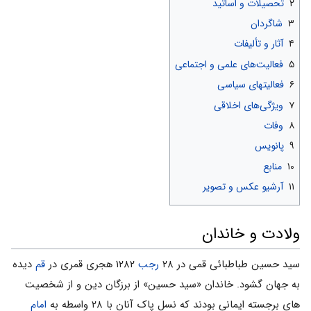
۲
تحصیلات و اساتید
۳
شاگردان
۴
آثار و تألیفات
۵
فعالیت‌های علمی و اجتماعی
۶
فعالیتهای سیاسی
۷
ویژگی‌های اخلاقی
۸
وفات
۹
پانویس
۱۰
منابع
۱۱
آرشیو عکس و تصویر
ولادت و خاندان
سید حسین طباطبائی قمی در ۲۸
رجب
۱۲۸۲ هجری قمری در
قم
دیده
به جهان گشود. خاندان «سید حسین» از برزگان دین و از شخصیت
های برجسته ایمانی بودند که نسل پاک آنان با ۲۸ واسطه به
امام