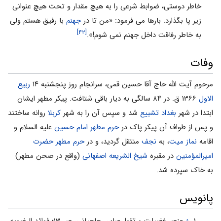
خاطر دوستی، ضوابط شرعی را به هیچ مقدار و تحت هیچ عنوانی
زیر پا بگذارد. بارها می فرمود: «من تا در
جهنم
با رفیق هستم ولی
[۴۲]
به خاطر رفاقت داخل جهنم نمی شوم!».
وفات
مرحوم آیت الله حاج آقا حسین قمی، سرانجام روز پنجشنبه ۱۴
ربیع
الاول
۱۳۶۶ ق. در ۸۴ سالگی به دیار باقی شتافت. پیکر مطهر ایشان
ابتدا در شهر
بغداد
تشییع
شد و سپس آن را به شهر
کربلا
روانه ساختند
و پس از طواف آن پیکر پاک در
حرم مطهر امام حسین
علیه السلام و
اقامه
نماز میت
، به
نجف
منتقل گردید، و در
حرم مطهر حضرت
امیرالمؤمنین
در مقبره
شیخ الشریعه اصفهانی
(واقع در صحن مطهر)
به خاک سپرده شد.
پانویس
↑
عنصر فضیلت و تقوا، عباس حاجیانی، ص ۱۳؛ فوائد الرضویه،