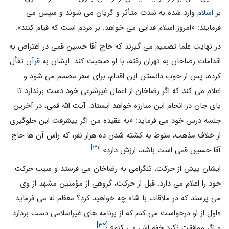
بر
اسلام
وارد شده به شدت متأثر و گریان می شوند و سپس می
فرمایند: «امروز اسلام فدایی می خواهد. بر مردم است که قیام کنند».
در نهایت علما تصمیم می گیرند که حاج آقا حسین قمی در اعتراض به
اقدامات رضاخان به تهران رفته، با او صحبت کند. ایشان به
قرآن
تفأل
کرده، پس از خوب دانستن این اقدام، برای سفر مصمم می شود و
اعلام می کند که اگر رضاخان از اعمال غیرشرعی خود دست برندارد تا
پای جان در انجام این مبارزه خواهد ایستاد. آیت الله قمی، در آخرین
جلسه‌ درس خود می فرماید: «به عقیده‌ من اگر پیشرفت این جلوگیری
از خلاف مذهب، منوط به کشته شدن ده هزار نفر، که رأس آن ها حاج
[۳۱]
آقا حسین قمی است باشد، ارزش دارد».
ایشان پیش از حرکت، تلگرامی به رضاخان می فرستد و سبب حرکت
خود را اعلام می دارد. قبل از حرکت، گروهی از مؤمنین مشهد از وی
می پرسند که در ملاقات با شاه چه خواهید کرد؟ معظم له می فرماید:
«اول از او درخواست می کنم که از برنامه های غیراسلامی دست بردارد
[۳۲]
و اگر موافقت نکرد خفه اش می کنم».