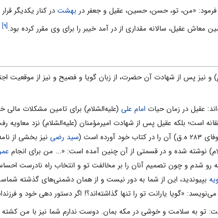
) فرمود: «من، تو، حسن، حسین، عقیل و جعفر در
بهشت
در کنار یکدیگر قرار د
[۹]
تأمین معاش عقیل، سالانه مقداری از در آمد خیبر را برای وی مقرر کرده بود.
ام) و نیز پس از شهادت آن حضرت، از زبان گویا و فصیح و نیز از موقعیت اجتم
اند: عقیل در زمان حیات
امام علی
(علیه‌السّلام) برای تامین مشکلات مالی 
انه است؛ بلکه عقیل پس از شهادت امیرمؤمنان (علیه‌السّلام) نزد معاویه رف
رده است (
سید رضی
نیز بخشی از نامه
سّلام) نوشته شده و در قسمتی از آن چنین آمده است: «... من برای انجام
عمر
و به رو شدم و چون تصمیم آنان را بر مخالفت تو و انتخاب راه نادرست احسا
یه
بپیوندید، این از شما به دور نیست و از همان دشمنی‌های گذشته شماست. 
 می‌نویسد: «گویا یارانت تو را تنها گذاشته‌اند؟! اگر دستور دهی خود و فرزندان
وشت: تو به سلامت و خوشی در مکه بمان. دوست ندارم شما نیز با من کشته 