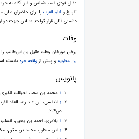
عقیل فردی نسب‌شناس و نیز آگاه به جریان‌ه
تاریخ و
ایام العرب
را برای حاضران بیان م
دشمنی آنان قرار گرفت. به این جهت درباره 
وفات
برخی مورخان وفات عقیل بن ابی‌طالب را 
بن معاویه
و پیش از
واقعه حره
دانسته است. ب
پانویس
↑
محمد بن سعد، الطبقات الکبری، ج۸، ص
↑
ص۲۰۴.
↑
بلاذری، احمد بن‌ یحیی، انساب‌الاشرا
↑
ابن منظور، محمد بن مکرم، مختصر ت