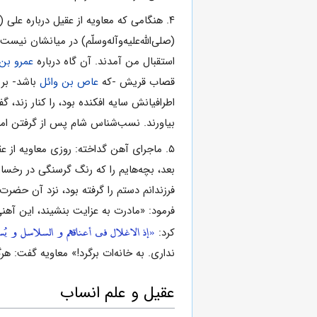
۴. هنگامی که معاویه از عقیل درباره علی (علیه‌السّلام) و یارانش پرسید، عقیل گفت: آنان همان رسول خدا (صلی‌الله‌علیه‌و‌آله‌وسلّم) و اصحاب آن حضرت در
(صلی‌الله‌علیه‌و‌آله‌وسلّم) در میانشان نی
استقبال من آمدند. آن گاه درباره
عمرو بن
قصاب قریش -که
عاص بن وائل
باشد- بر 
اطرافیانش سایه افکنده بود، را کنار زند
بیاورند. نسب‌شناس شام پس از گرفتن امان 
۵. ماجرای آهن گداخته: روزی معاویه از عق
بعد، بچه‌هایم را که رنگ گرسنگی در رخسارش
فرزندانم دستم را گرفته بود، نزد آن حضر
فرمود: «مادرت به عزایت بنشیند، این آه
«إذ الاغلال فی أعناقهم و السلاسل و یُ
کرد:
نداری. به خانه‌ات برگرد!» معاویه گفت: ه
عقیل و علم انساب