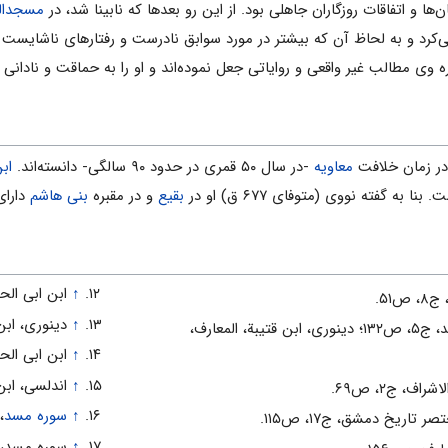
ا و اتفاقات روزگاران جاهلی بود. از این رو بعدها که نابینا شد، در
مسجدال
ی‌کرد و به لحاظ آن که بیشتر در مورد سوابق نادرست و رفتارهای ناشایست
وی مطالب غیر واقعی و روایاتی جعل نموده‌اند و او را به حماقت و نادانی مت
در زمان خلافت
معاویه
-در سال ۵۰ قمری در حدود ۹۰ سالگی- دانسته‌اند.
اب
نا به گفته نووی (متوفای ۶۷۷ ق) او در
بقیع
و در مقبره
بنی هاشم
دارای
↑
ابن ابی الحدید
۵۱.
↑
دینوری، ابن 
اندلسی، ابن عبد ربه، العقد الفرید، ج۵، ص۱۳۲؛ دینوری، ابن قتیبة، المعارف،
↑
ابن ابی الحدی
↑
اندلسی، ابن عب
ف، ج۲، ص۶۹.
↑
سوره مسد
، 
اریخ دمشق، ج۱۷، ص۱۱۵.
↑
سوره مسد، آی