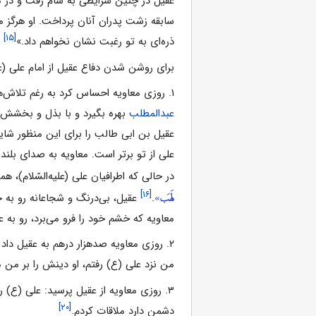
عقیل در چنین شرایطی به شام رفت و در مرک
سابقه زشت پدران آنان پرداخت. او هرگز معا
[۱۵]
ذره‌ای به تو رغبت نشان نخواهم داد.»
برای روشن شدن دفاع عقیل از امام علی (علی
۱. روزی معاویه احساس کرد به رغم تلاش‌ها و تبلیغاتش علیه
عبدالمطلب
بهره بگیرد و با بذل و بخشش‌ها
عقیل بن ابی طالب را برای این منظور شای
علی از تو برتر است. معاویه به صدای بلند
در حالی که اطرافیان علی (علیه‌السّلام)،
لَهَب»
[۱۶]
.
عقیل، بی‌درنگ و شجاعانه رو به ح
معاویه که خشم خود را فرو می‌برد، رو ب
۲. روزی معاویه صدهزار درهم به عقیل داد 
من نزد علی (ع) رفتم، او دینش را بر من م
۳. روزی معاویه از عقیل پرسید: علی (ع
[۲۰]
دشمن دارد ملاقات کردم.