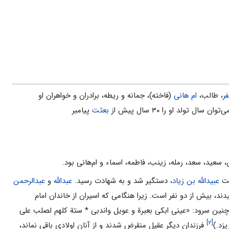
ر
، طالب،
ام هانى
(فاخته)، جمانه و ریطه، برادران و خواهران او
بعثت
پیامبر
، سعید، سعد، رمله، زینب، فاطمه، اسماء و‌ ام‌هانی بود.
ست
عبیدالله بن زیاد
، دستگیر شد و به شهادت رسید.
عبدالله
و
عبدالرحمن
ند، بیش از دو نفر است. زیرا هنگامی که اسیران از خاندان امام
ین سرود: «عینی ابکی بعبرة و عویل و‌اندبی * ستة کلهم لصلب علی
[۲]
فرزندان دیگر عقیل منقرض شدند و از آنان اولادی باقی نماند،