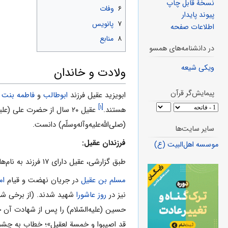
نسخهٔ قابل چاپ
۶
وفات
پیوند پایدار
۷
پانویس
اطلاعات صفحه
۸
منابع
در دانشنامه‌های همسو
ویکی شیعه
ولادت و خاندان
پیمایش‌گر قرآن
ابویزید عقیل فرزند
ابوطالب
و
فاطمه بنت 
[۱]
هستند.
عقیل ۲۰ سال از حضرت علی (علیه‌السّلام) و ۱۰ سال از جعفر بزرگ‌تر و ۱۰ سال از طالب کوچک‌تر بود. بنابراین می‌توان سال تولد او را ۳۰ سال پیش از
(صلی‌الله‌علیه‌و‌آله‌وسلّم) دانست.
سایر سایت‌ها
فرزندان عقیل:
موسسه اهل‌البیت (ع)
طبق گزارشی، عقیل دارای ۱۷ فرزند به نام‌های:
مسلم بن عقیل
در جریان نهضت و قیام
ام
نیز در
روز عاشورا
شهید شدند. (از برخی شواه
حسین (علیه‌السّلام) را پس از شهادت آن
قد اصیبوا و خمسة لعقیل»؛ خطاب به چشمش می‌کند که در رثای ۶ نفر از فرزندان