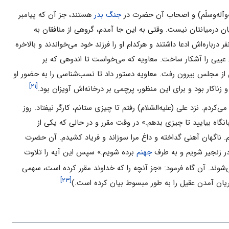
جنگ بدر
هستند، جز آن که پیامبر
 درمیانتان نیست. وقتی به این جا آمدم، گروهی از منافقان به
ره‌اش ادعا داشتند و هرکدام او را فرزند خود می‌خواندند و بالاخره
 عیبی را آشکار ساخت. معاویه که می‌خواست تا‌ اندوهی که بر
 از مجلس بیرون رفت. معاویه دستور داد تا نسب‌شناسی را به حضور او
[۲۱]
ناکار بود و برای این منظور، پرچمی بر درخانه‌اش آویزان بود.
دم. نزد علی (علیه‌السّلام) رفتم تا چیزی ستانم، کارگر نیفتاد. روز
بانگاه بیایید تا چیزی بدهم.» در وقت مقرر و در حالی که یکی از
م. ناگهان آهنی گداخته و داغ مرا سوزاند و فریاد کشیدم. آن حضرت
در زنجیر شویم و به طرف
جهنم
برده شویم.» سپس این آیه را تلاوت
‌شوند. آن گاه فرمود: «جز آنچه را که خداوند مقرر کرده است، سهمی
[۲۳]
 جریان آمدن عقیل را به طور مبسوط بیان کرده است.)