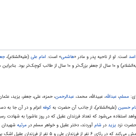
اسد
است. او از ناحیه پدر و مادر «
هاشمی
» است.
امام علی
(علیه‌السّلام)،
جعف
مسلم
،
عبدالله
، عبیدالله، محمد،
عبدالرحمن
، حمزه، علی، جعفر، یزید، عثمان
ام حسین
(علیه‌السّلام)، از جانب آن حضرت به
کوفه
اعزام و در آن جا به د
د استفاده می‌شود که تعداد فرزندان عقیل که در روز عاشورا به شهادت رسید
 حضرت نزد
یزید
در
شام
آوردند، دختر عقیل و خواهر مسلم در
مرثیه
شهیدان چن
 علی و ۵ نفر از فرزندان عقیل اشک بریزد.)