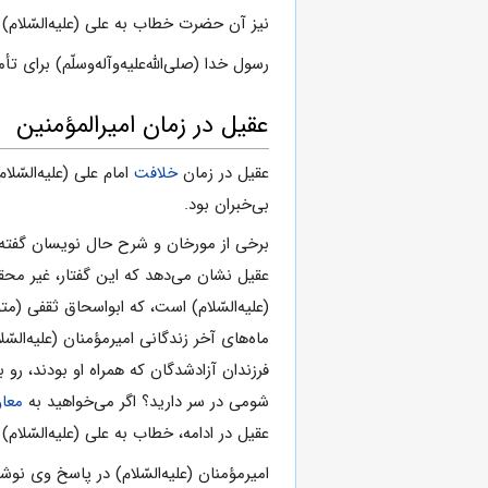
نیز آن حضرت خطاب به علی (علیه‌السّلام
رسول خدا (صلی‌الله‌علیه‌و‌آله‌وسلّم) برای 
عقیل در زمان امیرالمؤمنین
عقیل در زمان
خلافت
امام علی (علیه‌السّل
بی‌خبران بود.
برخی از مورخان و شرح حال نویسان گفته‌
عقیل نشان می‌دهد که این گفتار، غیر محقق
(علیه‌السّلام) است، که ابواسحاق ثقفی (متوفای ۲۸۳ ه.ق) آن را در کتاب خود آو
ماه‌های آخر زندگانی امیرمؤمنان (علیه‌ال
فرزندان آزادشدگان که همراه او بودند، ر
شومی در سر دارید؟ اگر می‌خواهید به
معاو
عقیل در ادامه، خطاب به علی (علیه‌السّلام)
امیرمؤمنان (علیه‌السّلام) در پاسخ وی ن