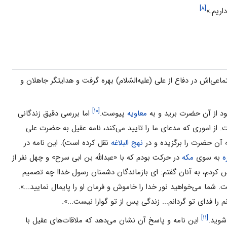
[۸]
اریم.»
اعی‌اش در دفاع از علی (علیه‌السّلام) بهره گرفت و هدایتگر جاهلان و
[۱۰]
خود از آن حضرت برید و به
معاویه
پیوست.
اما بررسی دقیق زندگانی
ت. از اموری که مدعای ما را تایید می‌کند، نامه عقیل به حضرت علی
 آن حضرت را برگزیده و در
نهج البلاغه
نقل کرده است). این نامه در
ه
به سوی
مکه
در حرکت بودم که با «عبدالله بن ابی سرح» و چهل نفر از
س کردم، به آنان گفتم: ‌ای بازماندگان دشمنان رسول خدا! چه تصمیم
شما می‌خواهید نور خدا را خاموش و فرمان او را پایمال نمایید...».
م را فدای تو گردانم... زندگی پس از تو گوارا نیست...».
[۱۱]
شوید.
این نامه و پاسخ آن نشان می‌دهد که ملاقات‌های عقیل با