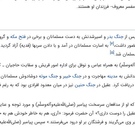
مفسر معروف- فرزندان او هستند.
پس از
جنگ بدر
و اسیرشدنش به دست مسلمانان و برخی در
فتح مکه
و گرو
[۴]
ور داشت،
به اسارت مسلمانان در آمد و با دادن سربها (فدیه) آزاد گردید
[۵]
مسلمان شد.
‌و‌آله‌وسلّم) به همراه عباس و نوفل برای اداره امور قریش و سقایت حاجیان ـ 
مدینه
مهاجرت و در
جنگ خیبر
و
جنگ موته
دوشادوش مسلمانان شر
ای دریافت کرد. عقیل در
جنگ حنین
نیز در میان معدود افرادی بود که به رغم فرا
 او از مدافعان سرسخت پیامبر (صلی‌الله‌علیه‌و‌آله‌وسلّم) و مورد توجه و 
: «آیا عقیل را دوست داری؟» آن حضرت فرمود: «آری، هم به خاطر خودش هم به 
ی می‌گریند و فرشتگان بر او درود می‌فرستند.» سپس پیامبر (صلی‌الله‌علیه‌و