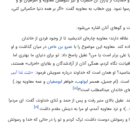
) و حمایت از یاران آن حضرت و نیز نکوهش معاویه و اطرافیان او و
 رسوا نمود. وی خطاب به معاویه گفت: «اگر بر همه دنیا حکمرانی کنی،
فت و گوهای آنان اشاره می‌شود:
 علاقه دارند؛ معاویه چاره‌ای‌ اندیشید تا از وجود فردی از خاندان
ده کند. معاویه این موضوع را با
عمرو بن عاص
در میان گذاشت و او
 علی برتر است یا من؟ عقیل پاسخ داد: تو برای دنیای ما بهتری اما
فیانت نگاه کردم، همگی آنان از آزادشدگان و بقایای «احزاب» هستند،
«تبّت یَدا أبی
ی‌شناسید؟ او همان است که خداوند درباره عمویش فرمود:
ه است. (ام جمیل، همسر
ابولهب
، خواهر
ابوسفیان
و عمه معاویه بود.) ‌
[۱۸]
های خاندان عبدالمطلب است؟!
 کند. عقیل بالای منبر رفت و پس از حمد و ثنای خداوند، گفت: ‌ای مردم!
[۱۹]
.)؛ و نزد معاویه آمدم، او مرا به دینش مقدم داشت.
 خدا و رسولش دوست داشت، ترک کردم و تو را در حالی که خدا و رسولش