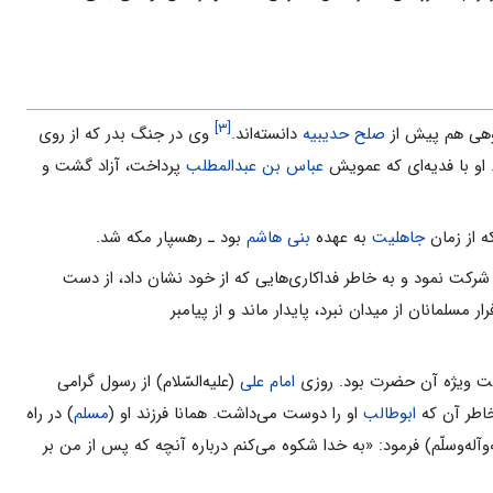
[۳]
هی هم پیش از
صلح حدیبیه
دانسته‌اند.
وی در جنگ بدر که از روی
. او با فدیه‌ای که عمویش
عباس بن عبدالمطلب
پرداخت، آزاد گشت و
که از زمان
جاهلیت
به عهده
بنی هاشم
بود ـ رهسپار مکه شد.
کت نمود و به خاطر فداکاری‌هایی که از خود نشان داد، از دست
ر مسلمانان از میدان نبرد، پایدار ماند و از پیامبر
عنایت ویژه آن حضرت بود. روزی
امام علی
(علیه‌السّلام) از رسول گرامی
خاطر آن که
ابوطالب
او را دوست می‌داشت. همانا فرزند او (
مسلم
) در راه
‌آله‌وسلّم) فرمود: «به خدا شکوه می‌کنم درباره آنچه که پس از من بر