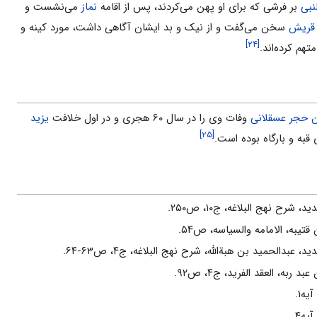
نبی
بر فرشی که برای او پهن می‌کردند، پس از اقامه
نماز
می‌نشست و
قریش
سخن می‌گفت و از نیک و بد ایشان آگاهى داشت، مورد کینه و
[۲۴]
هم کرده‌اند.
ن حجر عسقلانی
وفات وی را در سال ۶۰ هجری و در اول خلافت
یزید
[۲۵]
 قبه و بارگاه بوده است.
، شرح نهج البلاغه، ج۱۰، ص۲۵۰.
قتیبه، الامامه والسیاسه، ص۵۴.
د، عبدالحمید بن هبةالله، شرح نهج البلاغه، ج۴، ص۶۳-۶۴.
د ربه، العقد الفرید، ج۴، ص۹۲.
آیه۱.
ه۴.