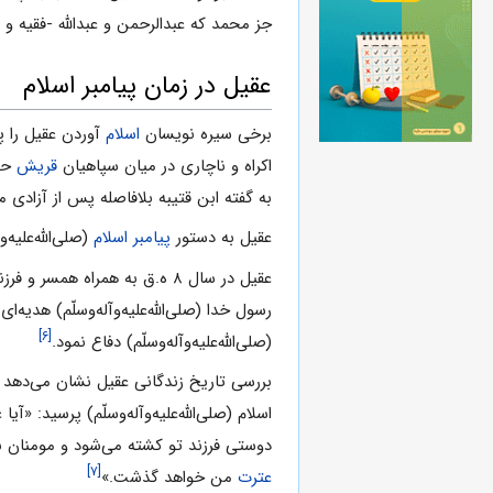
جز محمد که عبدالرحمن و عبدالله -فقیه و 
عقیل در زمان پیامبر اسلام
برخی سیره نویسان
اسلام
آوردن عقیل را 
اکراه و ناچاری در میان سپاهیان
قریش
حض
به گفته ابن‌ قتیبه بلافاصله پس از آزادی 
عقیل به دستور
پیامبر اسلام
(صلی‌الله‌علیه
عقیل در سال ۸ ه.ق به همراه همسر و فرزندانش به
رسول خدا (صلی‌الله‌علیه‌و‌آله‌وسلّم) هدیه‌
[۶]
(صلی‌الله‌علیه‌و‌آله‌وسلّم) دفاع نمود.
بررسی تاریخ زندگانی عقیل نشان می‌دهد که
اسلام (صلی‌الله‌علیه‌و‌آله‌وسلّم) پرسید
دوستی فرزند تو کشته می‌شود و مومنان بر و
[۷]
عترت
من خواهد گذشت.»