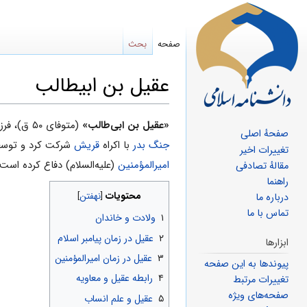
صفحه
بحث
عقیل بن ابیطالب
پرش
پرش
«عقیل بن ابى‌طالب»
(متوفای ۵۰ ق)، فرزند
صفحهٔ اصلی
به
به
جنگ بدر
با اکراه
قریش
شرکت کرد و توسط 
تغییرات اخیر
ناوبری
جستجو
امیرالمؤمنین
(علیه‌السلام) دفاع کرده است.
مقالهٔ تصادفی
راهنما
محتویات
درباره ما
تماس با ما
۱
ولادت و خاندان
۲
عقیل در زمان پیامبر اسلام
ابزارها
۳
عقیل در زمان امیرالمؤمنین
پیوندها به این صفحه
۴
رابطه عقیل و معاویه
تغییرات مرتبط
صفحه‌های ویژه
۵
عقیل و علم انساب