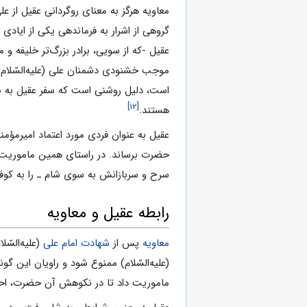
معاویه هرگز به معنای روگردانی عقیل از علی
گروهی از اشرار به فرماندهی یکی از ایادی 
عقیل -که از سویی، برادر بزرگ‌تر خلیفه و
موجب خشنودی دشمنان علی (علیه‌السّلام) گر
است، دلیل روشنی است که سفر عقیل به
ش
[۱۲]
هستند.
عقیل به عنوان فردی مورد اعتماد امیرمؤمن
حضرت برساند. در راستای همین ماموریت ب
سرح و سربازانش به سوی شام ـ را به کوف
رابطه عقیل و معاویه
معاویه
پس از
شهادت امام علی
(علیه‌السّل
(علیه‌السّلام) ممنوع شود و راویان این گو
ماموریت داد تا در نکوهش آن حضرت، احاد