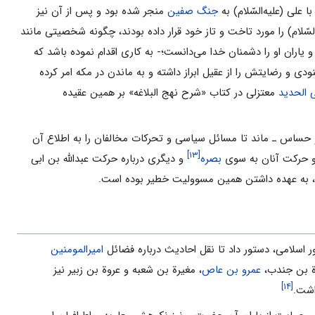
 علی (علیه‌السّلام) به
جنگ صفین
منجر شده بود و پس از آن نیز
السّلام) را مورد تاخت و تاز خود قرار داده بودند، چگونه شخصیتی مانند
 یاران او را دشمنان خدا می‌دانست؛- به کاری اقدام نموده باشد که
ودی و رضایتش را از عقیل ابراز داشته و به ماندن در مکه امر کرده
ی الحدید
معتزلی در کتاب «شرح نهج البلاغه» بر همین عقیده
 و حساس ـ ماند تا مسائل سیاسی و تحرکات مخالفان را به اطلاع آن
[۱۳]
 حرکت آنان به سوی
بصره
و دیگری درباره حرکت عبدالله بن ابی
، به عهده داشتن همین مسوولیت خطیر بوده است.
اور اسلامی، دستور داد تا نقل احادیث درباره فضائل
امیرالمومنین
ة بن جندب،
عمرو بن عاص
، مغیرة بن شعبه و عروة بن زبیر نیز
[۱۴]
اشت.