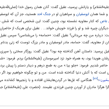
ست و شما همان
ابوسفیان
و سپاهیان او در
جنگ احد
هستید، جز آن که ابوسفیان
 عاص
که کنار معاویه نشسته بود، چنین گفت: این شخصی است که شش نفر دربا
دیگران چیره شد و او را فرزند خویش خواند... . عقیل برای هریک از حاضران
، گفت: درباره من چه می‌دانی؟ عقیل گفت: «حمامه» را می‌شناسی؟ سپس عقیل
از معاویه، گفت: حمامه، مادر ابوسفیان و مادر بزرگ توست که زنی بدنام و ز
یل پرسید: داستان آهن گداخته چه بود؟ عقیل گفت: روزگار سختی را سپری می‌کر
ان هویدا بود، به همراه خود نزد امیرمومنان (علیه‌السّلام) بردم. فرمود: «ش
ت حاضر شدیم. فرمود: «جلو بیا.» من به طمع درهم و دینار دستم را پیش برد
نی است که با آتش دنیا گداخته شده است. من و تو چگونه خواهیم بود اگر 
سحَبون»
[۲۲]
؛
هنگامی که غل‌ها در گردن‌هایشان افتاده و با زنجیرها کشانده می
رگز! هرگز! مادران از آوردن چنین فرزندی عقیمند. (حضرت علی (علیه‌السّلام)