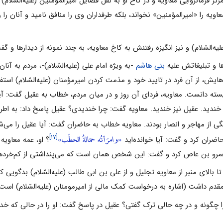
ز فرمانروایی معاویه و در کاخ او به نقل فضایل امیرالمومنین (علیه‌السّلام
ویه را «امیرالمؤمنین» نخواند، بلکه طرفداران وی را منافق نامید و آنان را
ه‌السّلام) و نیز انگیزه رفتنش به کاخ معاویه، به چند نمونه از دیدارها و گ
بنی هاشم
-به ویژه امام علی (علیه‌السّلام)-، مردم به آنان
یش، از آن فرد در تایید خود و مذمت کردن امیرمؤمنان (علیه‌السّلام) استفا
سته دانست. معاویه، فردای آن روز و در میان مردم، خطاب به عقیل گفت: آیا
 خندید. عقیل نیز خندید. معاویه گفت: چرا خندیدی؟ عقیل پاسخ داد: به اطرا
 همگی از مهاجر و انصار بودند. معاویه خطاب به حاضران گفت: آیا عقیل را م
«وامرَأتُه حمّالةُ الحطَب»
[۱۷]
اضران کرد و گفت: آیا خوانده‌اید
؟ او، عمه معاوی
ه عمرو بن عاص کرد و گفت: این شخص همان است که می‌پنداشتی از کم‌خرد
تا بالای منبر از معاویه تجلیل و از علی بن ابی طالب (علیه‌السّلام) بدگویی
قدم داشت (اشاره به درخواست کمک مالی از امیرمومنان (علیه‌السّلام) است..
) را چگونه و در چه حالی ترک گفتی؟ عقیل در پاسخ گفت: او را در حالی که