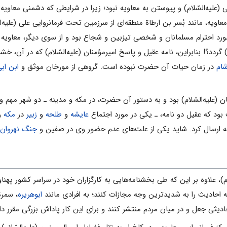
 (علیه‌السّلام) و پیوستن به معاویه نبود؛ زیرا در شرایطی که دشمنی معاویه با
معاویه، مانند بُسر بن ارطاة منطقه‌ای از سرزمین تحت فرمانروایی علی (علیه‌
 مورد احترام مسلمانان و شخصی تیزبین و شجاع بود و از سوی دیگر، معاویه و
دد؟! بنابراین، نامه عقیل و پاسخ امیرمؤمنان (علیه‌السّلام) که در آن، خشن
ام
در زمان حیات آن حضرت نبوده است. گروهی از مورخان موثق و
ابن اب
ان (علیه‌السّلام) بود و به دستور آن حضرت، در مکه و مدینه ـ دو شهر مهم
ود که عقیل دو نامه، ـ یکی در مورد اجتماع
عایشه
و
طلحه
و
زبیر
در
مکه
و
ه ارسال کرد. شاید یکی از علت‌های عدم حضور وی در صفین و
جنگ نهروان
ام)، علاوه بر این که طی بخشنامه‌هایی به کارگزاران خود در سراسر کشور پهن
نه احادیث را به شدیدترین وجه مجازات کنند؛ به افرادی مانند
ابوهریره
، سمر
یثی جعل و در میان مردم منتشر کنند و برای این کار پاداش بزرگی مقرر د