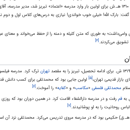
فراگرفته بود که وقتی در ۶ سالگی، در سال ۱۳۱۰ هـ.ش برای اولین بار وارد مدرسه «اعتماد» تبریز شد، مدیر م
گفت: بارک الله! خیلی خوب خواندی! نیازی به درس‌های کلاس اول و دوم ندار
امی‌داشت؛ به طوری که متن کلیله و دمنه را از حفظ می‌خواند و معنای ع
[۴]
ا تشویق می‌کردند.
ن
تهران
ترک کرد. مدرسه فیلسوف
[۵]
ی بازار قدیمی تهران،
اولین جایی بود که محمدتقی برای کسب دانش قدم ب
[۶]
محمدتقی فلسفی
«
مکاسب
» و «
کفایه
» را آموخت.
 به
قم
رفت و در مدرسه دارالشفاء اقامت کرد. در همین دوران بود که روزی آ
[۷]
باس روحانیت را به او پوشانیدند.