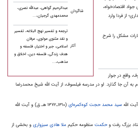
درسه، آقای جواد اقتصادخواه،
عبدالرحیم گواهی، عبدالله نصری،
شاگردان
ی؛ از فردا وارد
محمدمهدی گرجیان،...
ترجمه و تفسیر نهج البلاغه، تفسیر
بارات مشکل را شرح
و نقد مثنوی مولوی، عرفان
آثار
اسلامی، جبر و اختیار، فلسفه و
هدف زندگی، فلسفه دین، اخلاق و
مذهب،...
، واقع در جوار
ه آن جا گذارد. او در مدرسه فیلسوف، از آیت الله شیخ محمدرضا
یت الله
سید محمد حجت کوه‌کمره‌ای
(۱۳۱۰ـ۱۳۷۲ هـ.ق) و آیت الله
حکمت
منظومه حکیم
ملا هادی سبزواری
و بخشی از