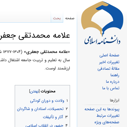
صفحه
بحث
علامه محمدتقی جعفر
پرش
پرش
«علامه محمدتقی جعفری»
(۱۳۰۴-۱۳۷۷ ش)، فقیه، ادیب، حکیم، متکلم، عارف و فیلسوف نامدار
صفحهٔ اصلی
به
به
سال به تعلیم و تربیت جامعه اشتغال داشت
تغییرات اخیر
ناوبری
جستجو
ارزشمند اوست.
مقالهٔ تصادفی
راهنما
درباره ما
تماس با ما
محتویات
ابزارها
۱
ولادت و دوران کودکی
۲
تحصیلات، استادان و شاگردان
پیوندها به این صفحه
تغییرات مرتبط
۳
آثار و تألیفات
صفحه‌های ویژه
۴
حضور در انقلاب اسلامی