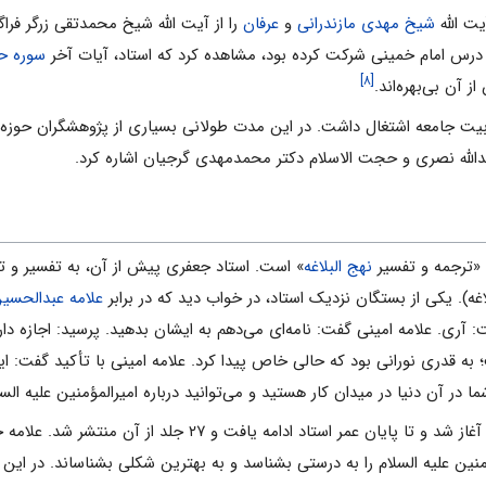
ت الله
شیخ مهدی مازندرانی
و
عرفان
را از آیت الله شیخ محمدتقی زرگر فر
ر درس امام خمینی شرکت کرده بود، مشاهده کرد که استاد، آیات آخر
سوره ح
[۸]
 آن بی‌بهره‌اند.
سال به تعلیم و تربیت جامعه اشتغال داشت. در این مدت طولانی بسیاری از پژوهشگران
عبدالله نصری و حجت الاسلام دکتر محمدمهدی گرجیان اشاره کرد.
 «ترجمه و تفسیر
نهج البلاغه
» است. استاد جعفری پیش از آن، به تفسیر و ت
اغه). یکی از بستگان نزدیک استاد، در خواب دید که در برابر
علامه عبدالحسین
 آری. علامه امینی گفت: نامه‌ای می‌دهم به ایشان بدهید. پرسید: اجازه دارم
 قدری نورانی بود که حالی خاص پیدا کرد. علامه امینی با تأکید گفت: این 
ا در آن دنیا در میدان کار هستید و می‌توانید درباره امیرالمؤمنین علیه السل
افت و ۲۷ جلد از آن منتشر شد. علامه جعفری با تمام صلاحیت‌هایی که در شناخت هستی و
ین علیه السلام را به درستی بشناسد و به بهترین شکلی بشناساند. در این ر