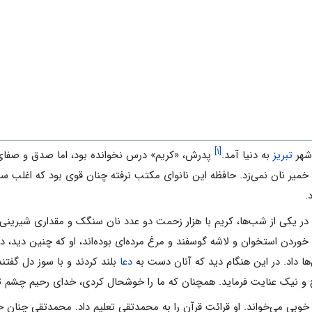
[۱]
تبریز
به دنیا آمد.
پدرش، «کریم» درس نخوانده بود، اما صدق و صفا
یر نان نمی‌زد. حافظه این نانوای مکتب نرفته چنان قوی بود که اغلب سخ
.
 در یکی از شب‌ها، ‌کریم با هزار زحمت دو عدد نان سنگک و مقداری شیرینی 
ل خوردن استخوان و لاشه گوسفند و مرغ مرده‌ای بوده‌اند،‌ او که چنین دید، 
ها داد. در این هنگام دید که آنان دست به
دعا
بلند کردند و با سوز دل گفتند
و نیک عنایت فرماید. همچنان که ما را خوشحال کردی، خدای رحیم چشم تو
 خوبی می‌خواند. او قرائت قرآن را به محمدتقی تعلیم داد. محمدتقی چنان خ