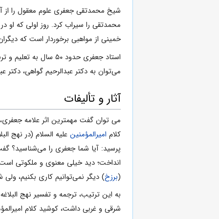
شیخ محمدتقی جعفری علوم معقول را از آی
محمدتقی را سیراب کرد. روز اولی که او د
خمینی از مواهبی برخوردار است که دیگران از
استاد جعفری حدود ۵۰ 
می‌توان به دکتر عبدالرحیم گواهی، دکتر 
آثار و تألیفات
می توان گفت مهمترین اثر علامه جعفری،
کلام
امیرالمؤمنین
علیه السلام (در نهج البل
پرسید: آیا شما جعفری را می‌شناسید؟ گفت:
انداخت؛ دید خیلی معنوی و ملکوتی است؛ به
(
برزخ
) دیگر نمی‌توانیم کاری بکنیم، ولی شم
به این ترتیب، ترجمه و تفسیر نهج البلاغه آغاز شد و تا پایان عمر استاد ادامه ی
شرقی و غربی داشت، کوشید کلام امیرالمؤمن