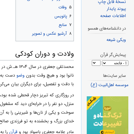
نسخهٔ قابل چاپ
۵
وفات
پیوند پایدار
اطلاعات صفحه
۶
پانویس
۷
منابع
در دانشنامه‌های همسو
۸
آرشیو عکس و تصویر
ویکی شیعه
ولادت و دوران کودکی
پیمایش‌گر قرآن
محمدتقی جعفری در سال ۱۳۰۴ هـ.ش در شهر
نانوا بود و هیچ وقت بدون
وضو
دست به خم
سایر سایت‌ها
با دقت و تفصیل، برای دیگران بیان می‌کرد
موسسه اهل‌البیت (ع)
در روزگاری که تبریز دچار قحطی شده بود،
منزل، دو نفر را در خرابه‌ای دید که مشغو
سوخت و یکی از نان‌ها و شیرینی را به آن‌
خدای بزرگ و بخشنده به تو فرزندی صالح 
مادر علامه جعفری باسواد بود و
قرآن
را به