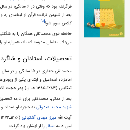
بعد از شنیدن قرائت قرآن او لبخندی زد و 
[۳]
کلاس سوم شو!
حافظه قوی محمدتقی همگان را به شگفتی و
می‌داد. معلمان مدرسه اعتماد، همواره او ر
تحصیلات، استادان و شاگردا
محمدتقی جعفری در ۱۵ سالگی و در سال ۱۳۱۹ ش. برای ادامه تحصیل، تبریز را به مقصد
امامزاده اسماعیل و ابتدای یکی از ورودی‌ها
تنکابنی (۱۲۸۳ـ۱۳۸۵ هـ.ق) پدر حجت الاسلام
بعد از مدتی، محمدتقی برای ادامه تحصیل
شهید محمد صدوقی
به حجره او آمدند و ل
آیت الله
میرزا مهدی آشتیانی
(۱۳۰۶ـ۱۳۷۲ هـ.ق) حکیمی بود که در مدرسه مروی تدریس می‌کرد. محمدتقی نزد آن استاد بزرگ رفت و
امور عامه
اسفار
را از ایشان یاد گرفت.