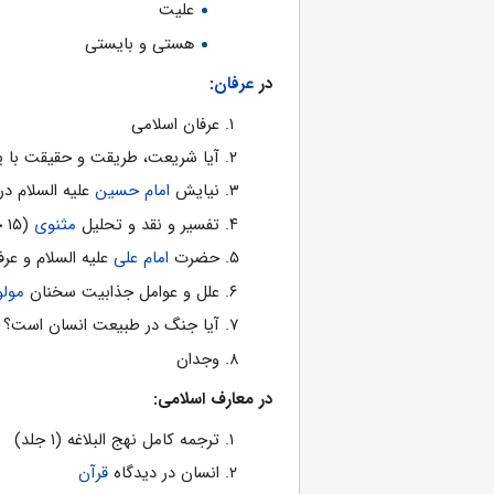
علیت
هستی و بایستی
در
عرفان
:
عرفان اسلامی
آیا شریعت، طریقت و حقیقت با یک
نیایش
امام حسین
علیه السلام د
تفسیر و نقد و تحلیل
مثنوی
(۱۵ جلد)
حضرت
امام علی
علیه السلام و عرف
علل و عوامل جذابیت سخنان
مول
آیا جنگ در طبیعت انسان است؟
وجدان
در معارف اسلامی:
ترجمه کامل نهج البلاغه (۱ جلد)
انسان در دیدگاه
قرآن