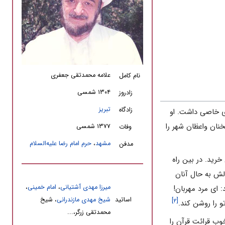
علامه محمدتقی جعفری
نام کامل
۱۳۰۴ شمسی
زادروز
تبریز
زادگاه
ی خاصی داشت. او
نان واعظان شهر را
۱۳۷۷ شمسی
وفات
مشهد
،
حرم امام رضا علیه‌السلام
مدفن
خرید. در بین راه
دلش به حال آنان
میرزا مهدی آشتیانی
،
امام خمینی
،
: ای مرد مهربان!
اساتید
شیخ مهدی مازندرانی
، شیخ
[۲]
 را روشن کند.
محمدتقی زرگر،...
وب قرائت قرآن را