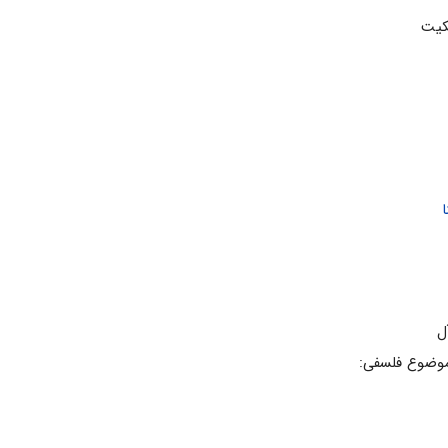
لکیت
ا
ل
موضوع فلسفی: