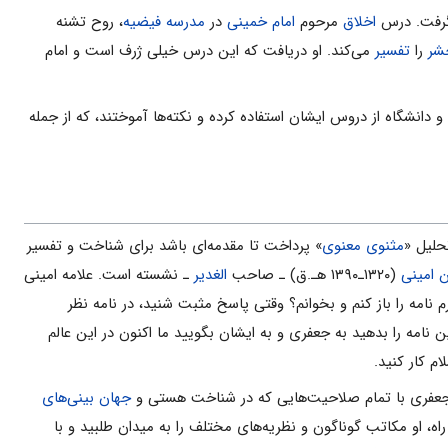
اگرفت. درس
اخلاق
مرحوم
امام خمینی
در
مدرسه فیضیه
، روح تشنه
شر
را
تفسیر
می‌کند. او دریافت که این درس خیلی ژرف است و امام
 حوزه و دانشگاه از دروس ایشان استفاده کرده و نکته‌ها آموختند، که از جمله
حلیل «
مثنوی معنوی
» پرداخت تا مقدمه‌ای باشد برای شناخت و تفسیر
 امینی
(۱۳۲۰ـ۱۳۹۰ هـ.ق) ـ صاحب
الغدیر
ـ نشسته است. علامه امینی
 نامه را باز کنم و بخوانم؟ وقتی پاسخ مثبت شنید، در نامه نظر
نامه را بدهید به جعفری و به ایشان بگویید ما اکنون در این عالم
ام کار کنید.
جهان بینی‌های
اه، او مکاتب گوناگون و نظریه‌های مختلف را به میدان طلبید و با