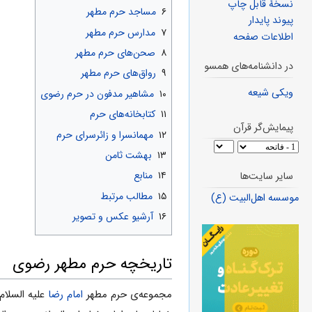
نسخهٔ قابل چاپ
۶
مساجد حرم مطهر
پیوند پایدار
۷
مدارس حرم مطهر
اطلاعات صفحه
۸
صحن‌های حرم مطهر
در دانشنامه‌های همسو
۹
رواق‌های حرم مطهر
ویکی شیعه
۱۰
مشاهیر مدفون در حرم رضوی
۱۱
کتابخانه‌های حرم
پیمایش‌گر قرآن
۱۲
مهمانسرا و زائرسرای حرم
۱۳
بهشت ثامن
۱۴
منابع
سایر سایت‌ها
۱۵
مطالب مرتبط
موسسه اهل‌البیت (ع)
۱۶
آرشیو عکس و تصویر
تاریخچه حرم مطهر رضوی
مجموعه‌ى‌ حرم مطهر
امام‌ رضا
علیه السلام،