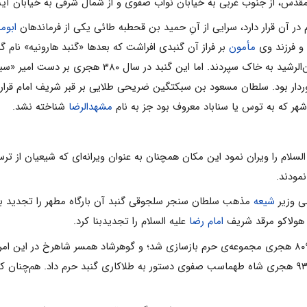
مقدس‌، از جنوب‌ غربى‌ به‌ خیابان‌ نواب ‌صفوى‌ و از شمال‌ شرقى‌ به‌ خیابان‌ آیت
در آن‌ قرار دارد، سرایى‌ از آن‌ِ حمید بن‌ قحطبه‌ طائى‌ یکى‌ از فرماندهان‌
ابومس
و فرزند وى‌
مأمون‌
بر فراز آن‌ گنبدى‌ افراشت‌ که‌ بعدها «گنبد هارونیه‌» نام‌ گ
‌ ۳۸۰ هجرى ‌بر دست‌ امیر «سبکتگین‌» به‌ طور کامل‌ ویران‌ شد و مرقد امام‌ رضا علیه السلام تنها مزار
ار بود. سلطان‌ مسعود بن‌ سبکتگین‌ ضریحى‌ طلایى‌ بر قبر شریف‌ امام ‌قرار داد
هر که‌ به‌ توس‌ یا سناباد معروف‌ بود جز به‌ نام‌
مشهدالرضا
شناخته‌ نشد.
 السلام را ویران‌ نمود این‌ مکان‌ همچنان به‌ عنوان ویرانه‌اى‌ که‌ شیعیان‌ از ت
نمودند.
شیعه‌
مذهب‌ سلطان‌ سنجر سلجوقى‌ گنبد آن‌ بارگاه‌ مطهر را تجدید بنا کرد
 هولاکو مرقد شریف‌
امام‌ رضا
علیه السلام را تجدیدبنا کرد.
در دوران‌ میرزا شاهرخ‌ گورگانى‌ و در سال‌ ۸۰۹ هجرى‌ مجموعه‌ى‌ حرم بازسازى‌ شد؛ و گوهرشاد همسر ش