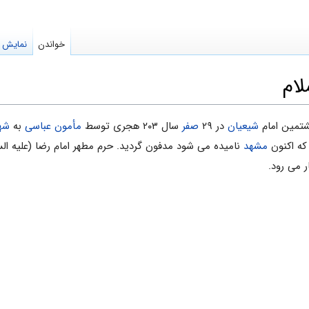
خواندن
نمایش م
لام
تمین‌ امام‌
شیعیان‌
در ۲۹
صفر
سال‌ ۲۰۳ هجرى‌ توسط
مأمون عباسی
به
شه
ه اکنون
مشهد
نامیده می شود مدفون گردید. حرم مطهر امام‌ رضا (علیه الس
 می رود.