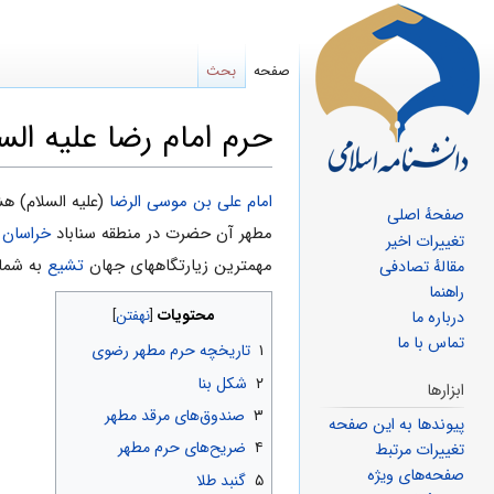
صفحه
بحث
حرم امام رضا علیه الس
پرش
پرش
امام على‌ بن موسی الرضا
(علیه السلام) هش
صفحهٔ اصلی
به
به
مطهر آن حضرت در منطقه سناباد
خراسان
ک
تغییرات اخیر
ناوبری
جستجو
مهمترین زیارتگاههای جهان
تشیع
به شمار
مقالهٔ تصادفی
راهنما
محتویات
درباره ما
تماس با ما
۱
تاریخچه حرم مطهر رضوی
۲
شکل‌ بنا
ابزارها
۳
صندوق‌های مرقد مطهر
پیوندها به این صفحه
۴
ضریح‌های حرم مطهر
تغییرات مرتبط
صفحه‌های ویژه
۵
گنبد طلا