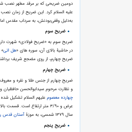
دومین ضریحی که بر مرقد مطهر نصب شد، معروف به «ضریح نگ
به‌دلیل وقفی‌بودنش، به سرداب مقدس امام
ضریح سوم
در حاشیۀ بالای آن، سوره های «
هل اتی
» 
ضریح چهارم، از روی مضجع شریف برداشته
ضریح چهارم
و نظارت مرحوم سیدابوالحسن حافظیان و ب
چهارده معصوم
عرض و ۳/۹۰ متر ارتفاع است. 
سال ۱۳۷۹ شمسی، به موزۀ
آستان قدس ر
ضریح پنجم