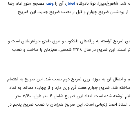
افشار
، آن را
وقف
مضجع منور امام رضا
ضریح چهارم جای داشت. بعد از برداشتن ضریح چهارم و قبل از نصب ضریح جدید، این ضریح
۱ قمری ساخته و روی ضریح دوم نصب شد. این ضریح آراسته به ورقه‌های طلاکوب و طوق طلای جواهرنشان است و
نوشته شده است. ابعاد آن ۳ در ۴ متر و ارتفاعش ۲ متر است. این ضریح در سال ۱۳۳۸ شمسی، هم‌زمان با ساخت و نصب
ت که در سال ۱۳۳۸ شمسی، پس از برداشتن ضریح سوم و انتقال آن به موزه، روی ضریح دوم نصب شد. این ضریح به اهتمام
خته شد. ضریح چهارم هفت تُن وزن دارد و از چهارده دهانه، به نماد
علیهم السلام تشکیل ‌شده است که در بالای هر دهانه، گلبرگی از طلا با نام یکی از معصومین علیهم السلام نوشته شده است. ابعاد این ضریح شامل ۴ متر طول، ۳/۶۰ متر
 به‌خط استاد احمد زنجانی است. این ضریح هم‌زمان با نصب ضریح پنجم در