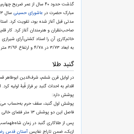
گذشت حدود ۴۰ سال از عمر ضری
مبارک حضرت در
عاشورای حسینی
صاحب‌نظران و هنرمندان آغاز کرد. کار قلم
به ابعاد ۳/۷۳ در ۴/۷۸ و ارتفاع ۳/۹۶ متر با روکش طلا و نقره پس از هفت سال پایان یافت.
گنبد طلا
در اوایل قرن ششم، شرف‌الدین ابوطاهر قم
پوشش دارد:
پوشش اول گنبد، سقف حرم به‌حساب می‌آید
فاصل این دو پوشش ۱۳ متر فضای خالی وجود دارد. ارتفاع گنبد طلا از کف روضۀ منوره، ۳۱ متر و محیط دور گنبد ۴۲/۱۰ متر بوده و ارتفاع آن از اول طلاکاری تا تیزۀ گنبد ۱۶/۴۰ متر است.
ازبک، ضمن تاراج نفایس
آستان قدس رض