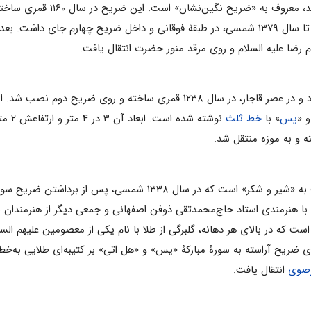
ین‌نشان» است. این ضریح در سال ۱۱۶۰ قمری ساخته شد. شاهرخ‌میرزا، نوۀ نادرشاه
علیه السلام کرد. این ضریح از زمان نصب تا سال ۱۳۷۹ شمسی، در طبقۀ فوقانی و داخل 
 رضا علیه السلام و روی مرقد منور حضرت انتقال یافت.
ضریح سوم به «ضریح فولادی» شهرت دارد و در عصر قاجار، در سال ۲۳۸
و «
یس
» با
خط ثلث
 و به موزه منتقل شد.
ضریح چهارم از جنس طلا و نقره و معروف به «شیر و شکر» اس
ا هنرمندی استاد حاج‌محمدتقی ذوفن اصفهانی و جمعی دیگر از هنرمندان سا
قسمت بالای ضریح آراسته به سورۀ مبارکۀ «یس» و «هل اتی» بر کتیبه‌ای طلایی
ضوی
انتقال یافت.