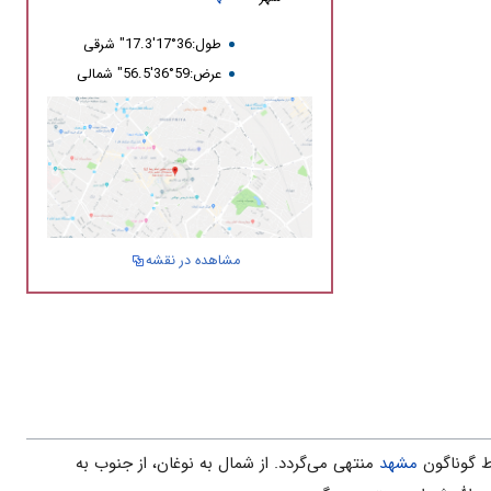
طول:36°17'17.3" شرقی
عرض:59°36'56.5" شمالی
مشاهده در نقشه
ط‌ گوناگون‌
مشهد
منتهى‌ مى‌گردد. از شمال‌ به‌ نوغان‌، از جنوب‌ به‌