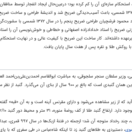
ح چهارم، استحکام سازه‌ای آن را کم کرده بود؛ درعین‌حال ایجاد انفجار توسط منافقا
سال ۱۳۷۳ شمسی، باعث آسیب‌دیدگی ضریح شد و اندیشۀ طراحی و ساخت ضریح
مدتی قبل آغاز شده بود، تقویت کرد. استاد محمود فرشچیان طراحی ضریح پنجم را در سال ۳۷۲
‌زنی ضریح را استاد خدادادزاده اصفهانی و خطاطی و خوش‌نویسی آن را استاد
ی، وزیر سلطان سنجر سلجوقی، به مباشرت ابوالقاسم احمد‌بن‌علی‌بن‌احمد ال
اقدام به احداث گنبد بر فراز قُبۀ اولیه کرد. این همان گنبدی است ک
 که از زیر مشاهده می‌شود و دارای مقرنس آینه است و به آن «قبه» گفته 
پس از طلاکاری گنبد در زمان شاه‌طهماسب، چند رخداد متوجه آن شد؛
وی
، دستبردی به طلاهای گنبد زد تا اینکه شاه‌عباس در طی سفری که با پای 