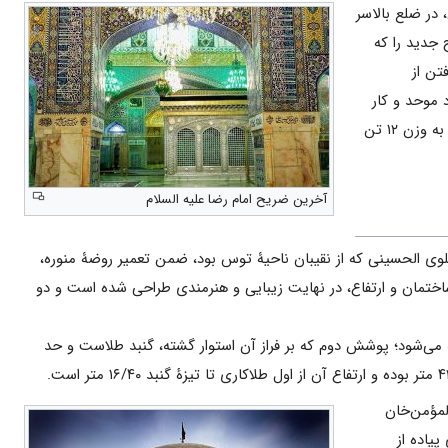
ن، در ضلع بالاسر
 جدید را که
۱ شمسی با مشورت‌گرفتن از
 موحد و کار
خاتم‌کاری آن را استاد کشتی‌آرای شیرازی برعهده داشته‌اند. کار ساخت این ضریح با کیفیت عالی و در نهایت استحکام به وزن ۱۲ تن
آخرین ضریح امام رضا علیه السلام
علوی الحسینی که از نقیبان ناحیۀ توس بود، ضمن تعمیر روضۀ منوره،
ه بالغ بر ۹۰۰ سال از بنای آن می‌گذرد. گنبد از نظر ساختمان و ارتفاع، در نهایت زیبایی و هنرمندی طراحی شده است و دو
می‌شود؛ پوشش دوم که بر فراز آن استوار گشته، گنبد طلاست و حد
 ازجمله در فتنۀ ازبک‌ها در سال ۹۹۷ قمری، عبدالمؤمن‌خان
پیاده از