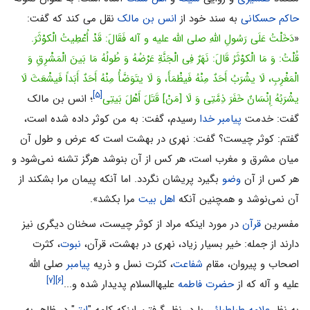
حاکم حسکانی
به سند خود از
انس بن مالک
نقل می کند که گفت:
«
دَخَلْتُ عَلَى رَسُولِ اللَّهِ صلى الله علیه و آله فَقَالَ: قَدْ أُعْطِیتُ الْکوْثَرَ.
قُلْتُ: وَ مَا الْکوْثَرُ قَالَ: نَهَرٌ فِی الْجَنَّةِ عَرْضُهُ وَ طُولُهُ مَا بَینَ الْمَشْرِقِ وَ
الْمَغْرِبِ، لَا یشْرَبُ أَحَدٌ مِنْهُ فَیظْمَأَ، وَ لَا یتَوَضَّأُ مِنْهُ أَحَدٌ أَبَداً فَیشْعَثَ لَا
[۵]
یشْرَبُهُ إِنْسَانٌ خَفَرَ ذِمَّتِی وَ لَا [مَنْ‏] قَتَلَ أَهْلَ بَیتِی
؛ انس بن مالک
گفت: خدمت
پیامبر خدا
رسیدم، گفت: به من کوثر داده شده است،
گفتم: کوثر چیست؟ گفت: نهرى در بهشت است که عرض و طول آن
میان مشرق و مغرب است، هر کس از آن بنوشد هرگز تشنه نمی‌شود و
هر کس از آن
وضو
بگیرد پریشان نگردد. اما آنکه پیمان مرا بشکند از
آن نمى‌‏نوشد و همچنین آنکه‏
اهل بیت
مرا بکشد».
مفسرین
قرآن
در مورد اینکه مراد از کوثر چیست، سخنان دیگری نیز
دارند از جمله: خیر بسیار زیاد، نهرى در بهشت، قرآن،
نبوت
، کثرت
اصحاب و پیروان، مقام
شفاعت
، کثرت نسل و ذریه
پیامبر
صلى الله
[۷]
[۶]
علیه و آله که از
حضرت فاطمه
علیهاالسلام پدیدار شده و...
به نظر
علامه طباطبائی
با در نظر گرفتن اینکه کلمه "
ابتر
" در ظاهر به