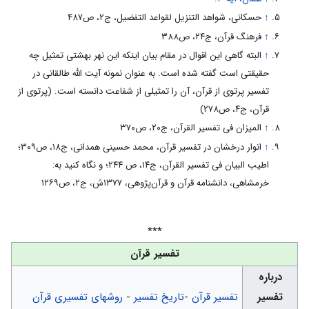
↑
حسکانی، شواهد التنزیل لقواعد التفضیل، ج‏۲، ص۴۸۷
↑
فرهنگ قرآن، ج۲۴، ص۳۸۸
↑
البته گاهی این اقوال در مقام بیان اینکه این نهر بهشتی تمثیل چه
حقیقتی است گفته شده است. به عنوان نمونه آیت الله طالقانی در
تفسیر پرتوی از قرآن، آن را تمثیلی از شفاعت دانسته است. (پرتوى از
قرآن، ج‏۴، ص۲۷۸)
↑
المیزان فی تفسیر القرآن، ج‏۲۰، ص۳۷۰
↑
انوار درخشان در تفسیر قرآن، محمد حسینى همدانى، ج‏۱۸، ص۳۰۹؛
اطیب البیان فى تفسیر القرآن، ج‏۱۴، ص ۲۴۴؛ و نگاه کنید به:
خرمشاهی، دانشنامه قرآن و قرآن‌پژوهی، ۱۳۷۷ش، ج۲، ص۱۲۶۹
***
تفسیر قرآن
درباره
تفسیر
تفسیر قرآن
-
تاریخ تفسیر
-
روشهای تفسیری قرآن