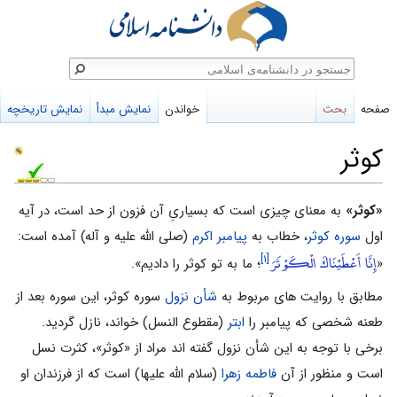
ستجو
صفحه
بحث
خواندن
نمایش مبدأ
نمایش تاریخچه
کوثر
پرش
پرش
«کوثر»
به معنای چیزی است که بسیاریِ آن فزون از حد است، در آیه
به
به
اول
سوره کوثر
، خطاب به
پیامبر اکرم
(صلى الله علیه و آله) آمده است:
إِنَّا أَعْطَيْنَاكَ الْكَوْثَرَ
ناوبری
جستجو
[۱]
«
؛ ما به تو کوثر را دادیم».
مطابق با روایت های مربوط به
شأن نزول
سوره کوثر، این سوره بعد از
طعنه شخصی که پیامبر را
ابتر
(مقطوع النسل) خواند، نازل گردید.
برخی با توجه به این شأن نزول گفته اند مراد از «کوثر»، کثرت نسل
است و منظور از آن
فاطمه زهرا
(سلام اللّه علیها) است که از فرزندان او