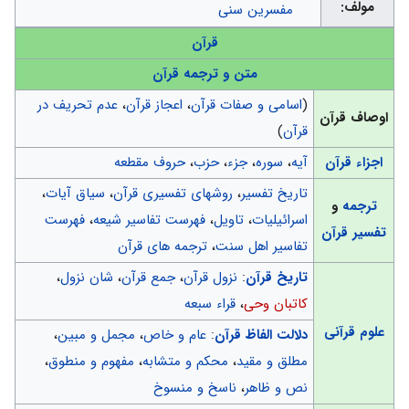
مولف:
مفسرین سنی
قرآن
متن و ترجمه قرآن
(
اسامی و صفات قرآن
،
اعجاز قرآن
،
عدم تحریف در
اوصاف قرآن
قرآن
)
اجزاء قرآن
آیه
،
سوره
،
جزء
،
حزب
،
حروف مقطعه
تاریخ تفسیر
،
روشهای تفسیری قرآن
،
سیاق آیات
،
ترجمه
و
اسرائیلیات
،
تاویل
،
فهرست تفاسیر شیعه
،
فهرست
تفسیر قرآن
تفاسیر اهل سنت
،
ترجمه های قرآن
تاریخ قرآن
:
نزول قرآن
،
جمع قرآن
،
شان نزول
،
کاتبان وحی
،
قراء سبعه
علوم قرآنی
دلالت الفاظ قرآن
:
عام و خاص
،
مجمل و مبین
،
مطلق و مقید
،
محکم و متشابه
،
مفهوم و منطوق
،
نص و ظاهر
،
ناسخ و منسوخ