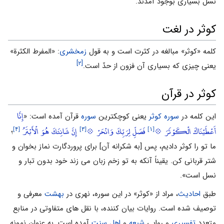
نسل بسیاری بوجود آمدند.
کوثر در لغت
کلمه «کوثر» مبالغه در کثرت است و به قول
زمخشرى
: «المفرط الکثرة»
[۲]
یعنى چیزی که بسیاری آن فزون از حدّ است‏.
کوثر در قرآن
إِنَّا
این کلمه در
سوره کوثر
یعنی کوچکترین
سوره
قرآن آمده است: «
[۴]
[۳]
[۱]
أَعْطَيْنَاكَ الْكَوْثَرَ 💠
فَصَلِّ لِرَبِّكَ وَانْحَرْ 💠
إِنَّ شَانِئَكَ هُوَ الْأَبْتَرُ
؛
ما تو را کوثر دادیم، پس [به شکرانه آن] برای پروردگارت نماز بخوان و
شتر قربانی کن. یقیناً آنکه به تو زخم زبان می زند خود بدون تبار و
نسل است».
طبق
احادیث
، مراد از «کوثر» در این سوره، نهری در
بهشت
معرفی و
توصیف شده است. روایات بیان کننده، با نقل های متفاوتی در منابع
متعدد
تفسیری
و روایی
شیعه
و
اهل سنت
آمده است. به عنوان نمونه