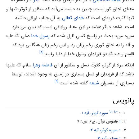
معناى اجاق کور است، چنین به دست مى‏‌آید که منظور از کوثر، تنها و
تنها کثرت ذریه‏‌اى است که
خداى تعالى
به آن جناب ارزانى داشته
است. شاهد دیگر علامه بر این معنا، روایاتی است که بیان می دارد
سوره مورد بحث در پاسخ کسى نازل شده که
رسول خدا
صلى الله علیه
و آله را به اجاق کورى زخم زبان زد و این زخم زبان هنگامى بود که
[۸]
قاسم و عبداللَّه دو فرزندان رسول خدا از دنیا رفتند.
اینکه مراد از کوثر، کثرت نسل و منظور از آن
فاطمه زهرا
سلام اللّه علیها
باشد که از فرزندان او نسل بسیاری در زمین به وجود آمدند، توسط
[۹]
بسیاری از مفسران
شیعه
گفته شده است.
پانویس
۱٫۱
۱٫۰
↑
سوره کوثر، آیه ۱.
↑
قاموس قرآن، ج۶، ص۹۳
↑
سوره کوثر، آیه ۲.
↑
همان، آیه ۳.