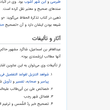
طبرسى
و
ابن شهر آشوب
بود. وى در اثبا
سندهاى صحیح و معتبر نقل کرده است.
ذهبى در کتاب تذکرة الحفاظ مى‌گوید: «و و
شیعه بودن ایشان دارد و آن «تصحیح
حدی
آثار و تألیفات
عبدالغافر بن اسماعیل، شاگرد مشهور حاکم
آنها مطالب ارزشمندى بود».
از تألیفات وى مى‌توان به این عناوین اشاره
شواهد التنزیل لقواعد التفضیل فی ا
پیامبر
و
صحابه
،
تفسیر
و
تأویل
شد
خصائص علی بن أبی‌طالب‌ علیه‌الس
فضائل شهر رجب
تصحیح خبر ردّ الشَّمس و ترغیم