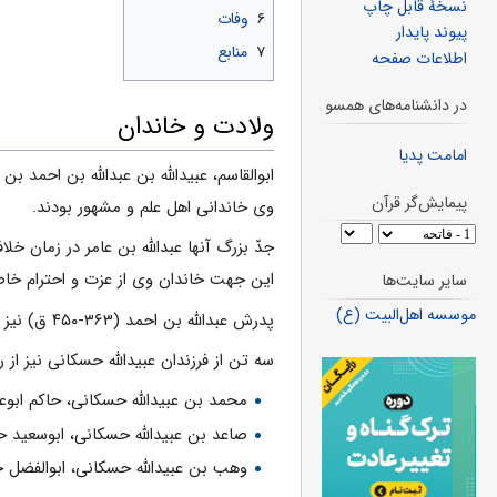
نسخهٔ قابل چاپ
۶
وفات
پیوند پایدار
۷
منابع
اطلاعات صفحه
در دانشنامه‌های همسو
ولادت و خاندان
امامت پدیا
ابوالقاسم، عبیدالله بن عبدالله بن احمد
پیمایش‌گر قرآن
وى خاندانى اهل علم و مشهور بودند.
جدّ بزرگ آنها عبدالله بن عامر در زمان خل
این جهت خاندان وى از عزت و احترام خاصى
سایر سایت‌ها
موسسه اهل‌البیت (ع)
پدرش عبدالله بن احمد (۳۶۳-۴۵۰ ق) نیز واعظى مشهور بود. وى روزهاى یکشنبه در
سه تن از فرزندان عبیدالله حسکانی نیز از ر
محمد بن عبیدالله حسکانى، حاکم ابوع
صاعد بن عبیدالله حسکانى، ابوسعید ح
وهب بن عبیدالله حسکانى، ابوالفضل ح