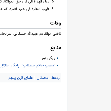
دعاء الهداة الى اداء حق الموالاة، که به گفتۀ مؤلف،
طیب الفطرة فی حب العترة، که حسک
وفات
قاضى ابوالقاسم عبیدالله حسکانى، سرانجام پس از عم
منابع
ویکی نور.
"معرفی حاکم حسکانى"، پایگاه اطلاع‌رس
رده‌ها
:
محدثان
علمای قرن پنجم