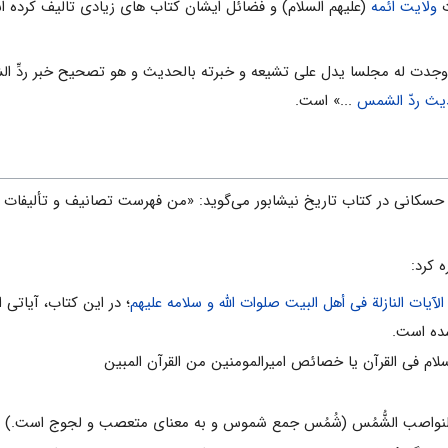
ت
ولایت
ائمه
(علیهم السلام) و فضائل ایشان کتاب هاى زیادى تالیف کرده است
جدت له مجلسا یدل على تشیعه و خبرته بالحدیث و هو تصحیح خبر ردِّ الشمسِ
ث ردّ الشمس
...» است.
 حسکانى در کتاب تاریخ نیشابور مى‌گوید: «من فهرست تصانیف و تألیفات ا
 کرد:
لآیات النازلة فی أهل البیت صلوات الله و سلامه علیهم
؛ در این کتاب، آیاتی ا
ه است.
لام فی القرآن یا خصائص امیرالمومنین من القرآن المبین
 النواصب الشُّمُس (شُمُس جمع شموس و به معناى متعصب و لجوج است.)