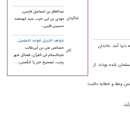
عبدالغافر بن اسماعیل فارسى،
شاگردان
مهدى بن ابى حرب، سید ابومحمد
حسینى قاینى،...
شواهد التنزیل لقواعد التفضیل
،
دنیا آمد. خاندان
خصائص علی بن أبی‌طالب‌
آثار
علیه‌السلام فی القرآن، فضائل شهر
رجب، تصحیح خبر ردّ الشَّمس‏،...
لمان شده بودند. از
جلس وعظ و خطابه داشت.
ید.