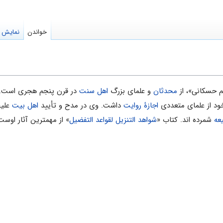
خواندن
نمایش م
م حسکانی»، از
محدثان
و علماى بزرگ
اهل سنت
در قرن پنجم هجرى است
ود از علماى متعددی
اجازۀ روایت
داشت. وی در مدح و تأیید
اهل بیت
علیه
عه
شمرده اند. کتاب «
شواهد التنزیل لقواعد التفضیل
» از مهمترین آثار اوست