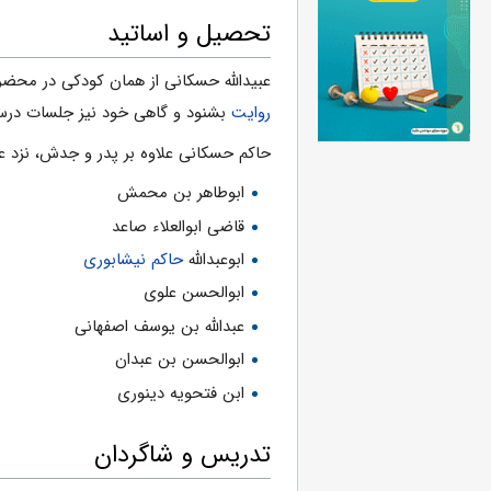
تحصیل و اساتید
عبیدالله حسکانی از همان کودکى در محضر
روایت
بشنود و گاهی خود نیز جلسات درس 
حاکم حسکانى علاوه بر پدر و جدش، نزد عل
ابوطاهر بن محمش
قاضى ابوالعلاء صاعد
ابوعبدالله
حاکم نیشابوری
ابوالحسن علوى
عبدالله بن یوسف اصفهانى
ابوالحسن بن عبدان
ابن فتحویه دینورى
تدریس و شاگردان