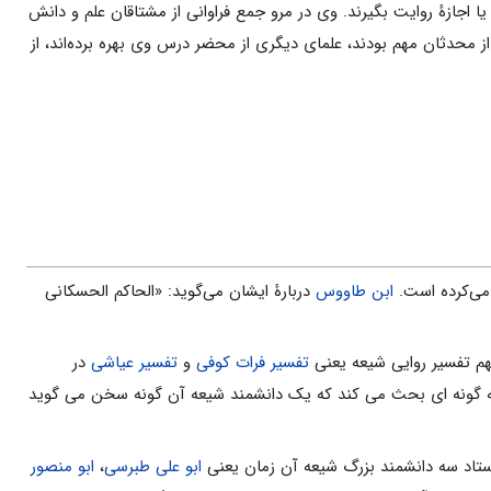
 اجازۀ روایت بگیرند. وی در مرو جمع فراوانى از مشتاقان علم و دانش
ز محدثان مهم بودند، علماى دیگرى از محضر درس وى بهره برده‌اند، از
ى‌کرده است.
ابن طاووس
دربارۀ ایشان مى‌گوید: «الحاکم الحسکانی
مهم تفسیر روایى شیعه یعنى
تفسیر فرات کوفى
و
تفسیر عیاشى
در
ى به گونه اى بحث مى کند که یک دانشمند شیعه آن گونه سخن مى گوید
تاد سه دانشمند بزرگ شیعه آن زمان یعنى
ابو على طبرسى
،
ابو منصور