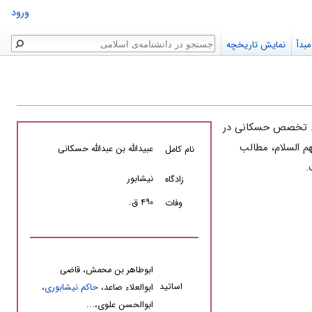
ورود
جستجو
بدأ
نمایش تاریخچه
. تخصص حسکانی در
م السلام، مطالب
عبیدالله بن عبدالله حسکانى
نام کامل
.
نیشابور
زادگاه
۴۹۰ ق.
وفات
ابوطاهر بن محمش، قاضى
اساتید
ابوالعلاء صاعد،
حاکم نیشابوری
،
ابوالحسن علوى،...