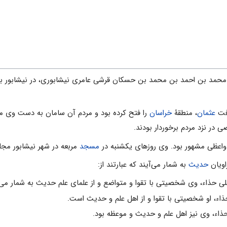
 بن محمد بن احمد بن محمد بن حسکان قرشى عامرى نیشابورى، در نیشابور به 
افت
عثمان
، منطقۀ
خراسان
را فتح کرده بود و مردم آن سامان به دست وى مس
 در نزد مردم برخوردار بودند.
مسجد
مربعه در شهر نیشابور م
اویان
حدیث
به شمار مى‌آیند که عبارتند از:
لى حذاء، وى شخصیتى با تقوا و متواضع و از علماى علم حدیث به شمار مى‌آ
ذاء، او شخصیتى با تقوا و از اهل علم و حدیث است.
ذاء، وى نیز اهل علم و حدیث و موعظه بود.