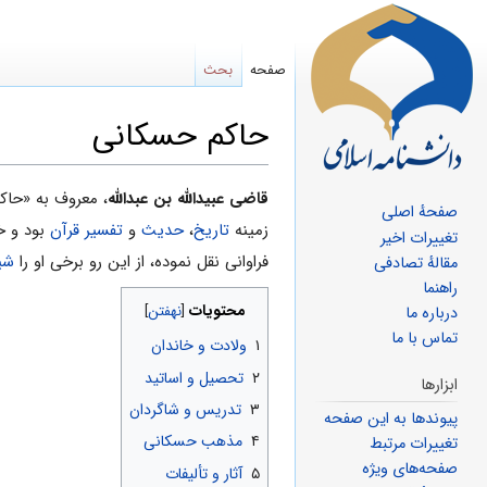
صفحه
بحث
حاکم حسکانی
پرش
پرش
قاضى عبیدالله بن عبدالله
، معروف به «حاک
صفحهٔ اصلی
به
به
زمینه
تاریخ
،
حدیث
و
تفسیر قرآن
بود و خ
تغییرات اخیر
ناوبری
جستجو
فراوانی نقل نموده، از این رو برخی او را
شی
مقالهٔ تصادفی
راهنما
محتویات
درباره ما
تماس با ما
۱
ولادت و خاندان
۲
تحصیل و اساتید
ابزارها
۳
تدریس و شاگردان
پیوندها به این صفحه
۴
مذهب حسکانی
تغییرات مرتبط
صفحه‌های ویژه
۵
آثار و تألیفات