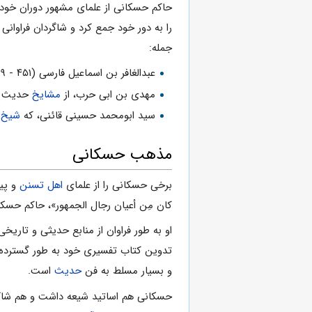
حاکم حسکانى از علماى مشهور دوران خود بو
را به دور خود جمع کرد و شاگردان فراوانى
جمله:
عبدالغافر بن اسماعیل فارسى (۴۵۱ - ۵۲۹ هجرى)
مهدى بن ابى حرب، از
مشایخ
حدیث
سید ابومحمد حسینى قائنى، که
شیخ 
مذهب حسکانی
برخى حسکانی را از علماى
اهل تسنن
و پی
کان مِن أعیان رجال الجمهور»، حاکم حس
او به طور فراوان از منابع حدیثى و تاریخ
تدوین کتاب تفسیرى خود به طور گسترده و
و بسیار مسلط به فن
حدیث
است.
حسکانى هم اساتید شیعه داشت و هم شاگر