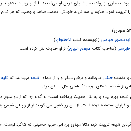
د. بسیارى از روات حدیث پاى درس او مى‌آمدند تا از او روایت بشنوند و یا
 را تربیت نمود. علاوه بر سه فرزند خودش محمد، صاعد و وهب، که هر کدام ا
ابومنصور طبرسی
(نویسنده کتاب
الاحتجاج
)
طبرسى
(صاحب کتاب
مجمع البیان
) از او حدیث نقل کرده است.
رو مذهب
حنفى
مى‌دانند و برخى دیگر او را از علماى
شیعه
مى‌دانند که
تقیه
م
کانى از شخصیت‌هاى برجستۀ علماى اهل تسنن بود.
ى شیعه بهره برده و به نقل حدیث پرداخته است؛ به گونه اى که از دو منبع 
 فراوان استفاده کرده است. از این رو ذهبى مى گوید: او از راویان شیع
دان شیعه تربیت کرد؛ مثلا مهدى بن ابى حرب حسینى که شاگرد اوست، اس