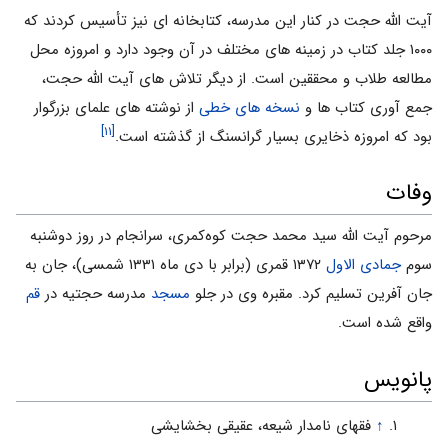
آیت الله حجت در کنار این مدرسه، کتابخانه اى نیز تأسیس کردند که
۱۰۰۰ جلد کتاب در زمینه هاى مختلف در آن وجود دارد و امروزه محل
مطالعه طلاب و محققین است. از دیگر تلاش هاى آیت الله حجت،
جمع آورى کتاب ها و
نسخه هاى خطى
از نوشته هاى علمای بزرگوار
[۱۱]
بود که امروزه ذخایرى بسیار گرانسنگ از گذشته است.
وفات
مرحوم آیت الله سید محمد حجت کوه‌کمری، سرانجام در روز دوشنبه
سوم
جمادى الاول
۱۳۷۲ قمرى (برابر با دی ماه ۱۳۳۱ شمسی)، جان به
جان آفرین تسلیم کرد. مقبره وى در جلو
مسجد
مدرسه حجتیه در
قم
واقع شده است.
پانویس
↑
فقهای نامدار شیعه، عقیقی بخشایشی