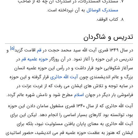
مستدرک المستدرکات، در استدراک آن چه که از صاحب
مستدرک الوسائل
به آن نپرداخته است.
کتاب الوقف.
تدریس و شاگردان
[۵]
در سال ۱۳۴۹ قمرى آیت الله سید محمد حجت در
قم
اقامت گزید
و
تدریس در این حوزه را آغاز نمود. در آن روزگار
حوزه علمیه قم
در
سرآغاز شکوفایى خود قرار داشت و در رأس این حوزه علمیه انسان
بزرگ و عالم اندیشمندی چون
آیت الله حائری
قرار گرفته و این حوزه
در سایه توجه و تلاش هاى ایشان مى رفت که از غربت عزلت در
فراموشى بار دیگر در جهان
اسلام
مطرح شود و نامش شهره عالم گردد.
آیت الله حائرى که از سال ۱۳۴۰ قمرى مشغول سامان دادن این حوزه
بود، توانسته بود کارهاى بسیار اساسى را انجام دهد. لیکن این براى
آیت الله حائرى به معناى پایان یافتن مسئولیت نبود، بلکه براى
ایشان که هنوز به عظمت حوزه علمیه قم مى اندیشید، حضور اساتیدى