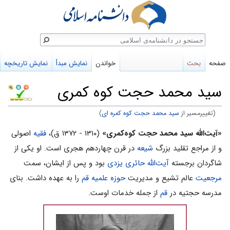
ستجو
صفحه
بحث
خواندن
نمایش مبدأ
نمایش تاریخچه
سید محمد حجت کوه کمری
(تغییرمسیر از
سید محمد حجت کوه کمره ای
)
پرش
پرش
«آیت‌الله سید محمد حجت کوه‌کمری»
(۱۳۱۰ - ۱۳۷۲ ق)،
فقیه
اصولی
به
به
و از مراجع تقلید بزرگ
شیعه
در قرن چهاردهم هجری است. او یکی از
ناوبری
جستجو
شاگردان برجسته
آیت‌الله حائری یزدی
بود و پس از ایشان، سمت
مرجعیت
عالم تشیع و مدیریت
حوزه علمیه قم
را به عهده داشت. بنای
مدرسه حجتیه در
قم
از جمله خدمات اوست.