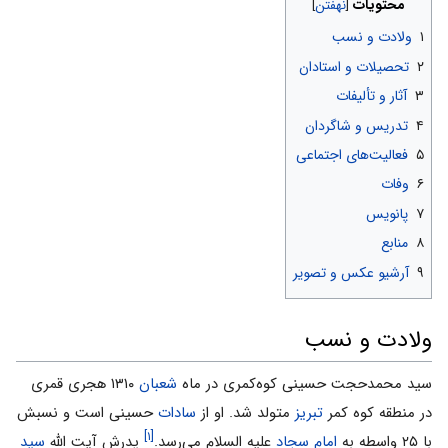
محتویات
۱
ولادت و نسب
۲
تحصیلات و استادان
۳
آثار و تألیفات
۴
تدریس و شاگردان
۵
فعالیت‌های اجتماعی
۶
وفات
۷
پانویس
۸
منابع
۹
آرشیو عکس و تصویر
ولادت و نسب
سید محمدحجت حسینی کوه‌کمری در ماه
شعبان
۱۳۱۰ هجرى قمرى
در منطقه کوه کمر
تبریز
متولد شد. او از
سادات
حسینى است و نسبش
[۱]
با ۲۵ واسطه به
امام سجاد
علیه السلام می‌رسد.
پدرش آیت الله
سید