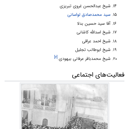
شیخ عبدالحسن غروى تبریزى
سید محمدصادق لواسانی
آقا سید حسین بدلا
شیخ اسدالله کاشانى
شیخ احمد عراقى
شیخ ابوطالب تجلیل
[۶]
شیخ محمدباقر عرفانى بیهودى.
فعالیت‌های اجتماعی