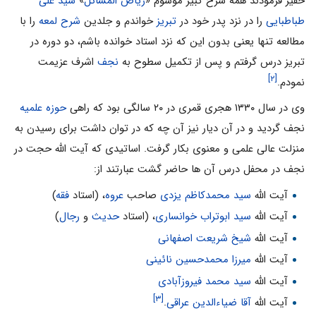
حقیر فرمودند همه شرح کبیر موسوم «
ریاض المسائل
»
سید على
طباطبایی
را در نزد پدر خود در
تبریز
خواندم و جلدین
شرح لمعه
را با
مطالعه تنها یعنى بدون این که نزد استاد خوانده باشم، دو دوره در
تبریز درس گرفتم و پس از تکمیل سطوح به
نجف
اشرف عزیمت
[۲]
نمودم.
وى در سال ۱۳۳۰ هجرى قمرى در ۲۰ سالگى بود که راهى
حوزه علمیه
نجف گردید و در آن دیار نیز آن چه که در توان داشت براى رسیدن به
منزلت عالى علمى و معنوى بکار گرفت. اساتیدى که آیت الله حجت در
نجف در محفل درس آن ها حاضر گشت عبارتند از:
آیت الله
سید محمدکاظم یزدى
صاحب
عروه
، (استاد
فقه
)
آیت الله
سید ابوتراب خوانسارى
، (استاد
حدیث
و
رجال
)
آیت الله
شیخ شریعت اصفهانى
آیت الله
میرزا محمدحسین نائینى
آیت الله
سید محمد فیروزآبادی
[۳]
آیت الله
آقا ضیاءالدین عراقى
.