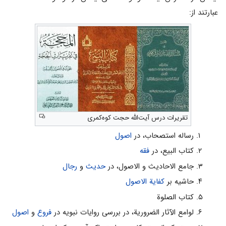
عبارتند از:
تقریرات درس آیت‌الله حجت کوه‌کمری
رساله استصحاب، در
اصول
کتاب البیع، در
فقه
جامع الاحادیث و الاصول، در
حدیث
و
رجال
حاشیه بر
کفایة الاصول
کتاب الصلوة
لوامع الآثار الضروریة، در بررسى روایات نبویه در
فروع
و
اصول