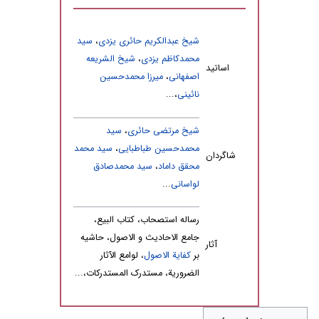
شیخ عبدالکریم حائری یزدی
،
سید
محمدکاظم یزدى
،
شیخ الشریعه
اساتید
اصفهانی
،
میرزا محمدحسین
نائینی
،...
شیخ مرتضى حائرى
،
سید
محمدحسین طباطبایى
،
سید محمد
شاگردان
محقق داماد
،
سید محمدصادق
لواسانی
...
رساله استصحاب، کتاب البیع،
جامع الاحادیث و الاصول، حاشیه
آثار
بر
کفایة الاصول
، لوامع الآثار
الضروریة، مستدرک المستدرکات،...