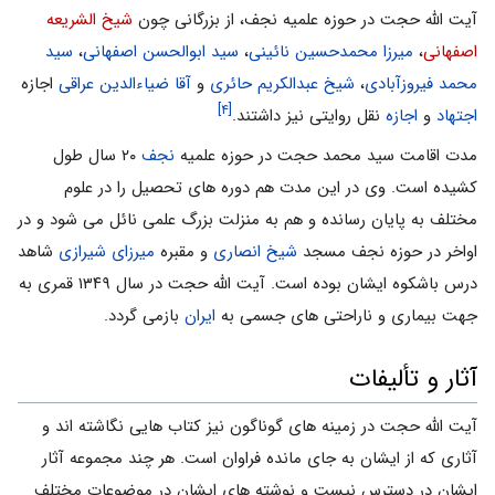
آیت الله حجت در حوزه علمیه نجف، از بزرگانى چون
شیخ الشریعه
اصفهانى
،
میرزا محمدحسین نائینى
،
سید ابوالحسن اصفهانى
،
سید
محمد فیروزآبادی
،
شیخ عبدالکریم حائرى
و
آقا ضیاءالدین عراقى
اجازه
[۴]
اجتهاد
و
اجازه
نقل روایتى نیز داشتند.
مدت اقامت سید محمد حجت در حوزه علمیه
نجف
۲۰ سال طول
کشیده است. وى در این مدت هم دوره هاى تحصیل را در علوم
مختلف به پایان رسانده و هم به منزلت بزرگ علمى نائل مى شود و در
اواخر در حوزه نجف مسجد
شیخ انصارى
و مقبره
میرزاى شیرازى
شاهد
درس باشکوه ایشان بوده است. آیت الله حجت در سال ۱۳۴۹ قمرى به
جهت بیمارى و ناراحتى هاى جسمى به
ایران
بازمى گردد.
آثار و تألیفات
آیت الله حجت در زمینه هاى گوناگون نیز کتاب هایى نگاشته اند و
آثارى که از ایشان به جاى مانده فراوان است. هر چند مجموعه آثار
ایشان در دسترس نیست و نوشته هاى ایشان در موضوعات مختلف