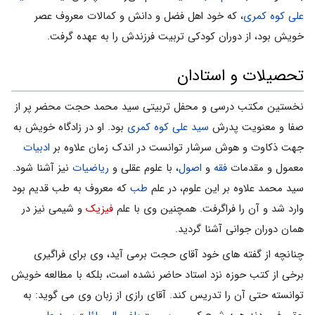
على کوه کمری
، که خود اهل فضل و دانش و کمالات معروف عصر
خویش بود، از دوران کودکى تربیت فرزندش را به عهده گرفت.
تحصیلات و استادان
نخستین مکتب درسى و محفل تربیتى سید محمد حجت محضر پر از
صفا و معنویت پدرش
سید على کوه کمری
بود. او در زادگاه خویش به
جهت ذکاوت و هوش سرشار توانست در اندک زمان علاوه بر
ادبیات
معمول و مقدمات
فقه
و
اصول
، با علوم عقلى و
ریاضیات
نیز آشنا شود.
سید محمد علاوه بر این علوم، در علم
طب
که معروف به طب قدیم بود
وارد شد و آن را فراگرفت. همچنین وى با علم
فیزیک
و شیمى نیز در
همان دوران جوانى آشنا گردید.
چنانچه از گفته هاى خود آقاى حجت برمى آید، وى براى فراگیرى
برخى از کتب حوزه نزد استاد حاضر نشده است، بلکه با مطالعه خویش
توانسته حتى آن را تدریس کند. آقاى رازى از زبان وى مى گوید: به