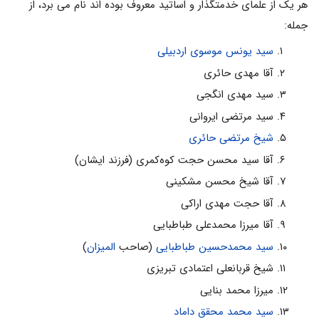
هر یک از علماى خدمتگذار و اساتید معروف بوده اند نام مى برد، از
جمله:
سید یونس موسوی اردبیلى
آقا مهدى حائرى
سید مهدى انگجى
سید مرتضى ایروانى
شیخ مرتضى حائرى
آقا سید محسن حجت کوه‌کمری (فرزند ایشان)
آقا شیخ محسن مشکینى
آقا حجت مهدى اراکى
آقا میرزا محمدعلى طباطبایى
سید محمدحسین طباطبایى
(صاحب
المیزان
)
شیخ قربانعلى اعتمادى تبریزى
میرزا محمد بنایى
سید محمد محقق داماد