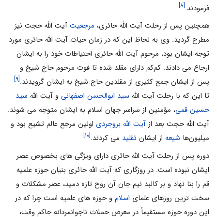
[۸]
فرمودند.
همچنین پس از رحلت آیت الله حائرى،
مرجعیت
آیت الله حجت نیز
مطرح گردید. وى به لحاظ این که در زمان حیات آیت الله حائرى مورد
توجه ایشان بود، مرحوم آیت الله حائرى احتیاطات خود را به ایشان
ارجاع مى دادند. کم‌کم داراى مقلد شده تا فوت مرحوم حاج شیخ و
[۹]
پس از ایشان جمع کثیرى از مقلدین حاج شیخ به ایشان گرویدند.
تا این که با رحلت آیت الله
سید ابوالحسن اصفهانى
و آیت الله
سید
حسین قمى
، مؤمنین از سراسر جهان اسلام به ایشان متوجه مى شوند.
آیت الله حجت بعد از
آیت الله بروجردى
اولین مرجع عالم تشیع بود و
[۱۰]
میلیون‌ها
شیعه
از ایشان
تقلید
مى کردند.
دوره پس از رحلت آیت الله حائرى داراى ویژگى هاى بخصوص عصر
ایشان نبوده است. در روزگارى که آیت الله حائرى بنیان حوزه علمیه
قم را بنا نهاد و بر کالبد نیم جان آن روح تازه دمید، عصر مشکلات و
سخت ترین روزهاى علماى
اسلام
و حوزه هاى علمیه است چرا که در
این دوره حوزه مستقیماً در معرض حملات ناجوانمردانه حاکم وقت،