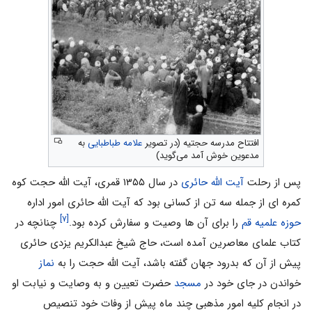
افتتاح مدرسه حجتیه (در تصویر
علامه طباطبایی
به
مدعوین خوش آمد می‌گوید)
پس از رحلت
آیت الله حائرى
در سال ۱۳۵۵ قمرى، آیت الله حجت کوه
کمره اى از جمله سه تن از کسانى بود که آیت الله حائرى امور اداره
[۷]
حوزه علمیه قم
را براى آن ها وصیت و سفارش کرده بود.
چنانچه در
کتاب علماى معاصرین آمده است، حاج شیخ عبدالکریم یزدى حائرى
پیش از آن که بدرود جهان گفته باشد، آیت الله حجت را به
نماز
خواندن در جاى خود در
مسجد
حضرت تعیین و به وصایت و نیابت او
در انجام کلیه امور مذهبى چند ماه پیش از وفات خود تنصیص