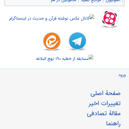
اصولیون
مراجع تقلید
مدفونین در قم
ورود
صفحهٔ اصلی
تغییرات اخیر
مقالهٔ تصادفی
راهنما