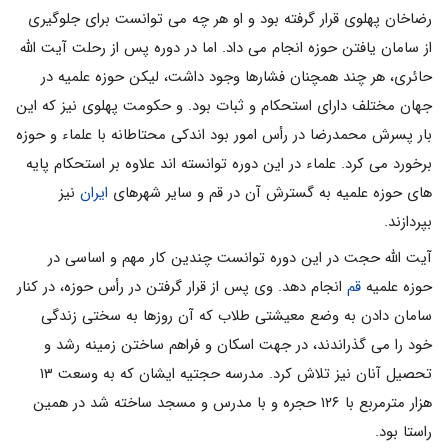
رضاخان پهلوى قرار گرفته بود و او هر چه مى توانست براى جلوگیرى
از سامان یافتن حوزه انجام مى داد. اما در دوره پس از رحلت آیت الله
حائرى، هر چند همچنان فشارها وجود داشت، لیکن حوزه علمیه در
جهان مختلف داراى استحکام و ثبات بود. و حکومت پهلوى نیز که این
بار پسرش محمدرضا در رأس امور بود اندکى محتاطانه با علماء و حوزه
برخورد مى کرد. علماء در این دوره توانسته اند علاوه بر استحکام پایه
هاى حوزه علمیه به گسترش آن در قم و سایر شهرهاى
ایران
نیز
بپردازند.
آیت الله حجت در این دوره توانست چندین کار مهم و اساسى در
حوزه علمیه
قم
انجام دهد. وى پس از قرار گرفتن در رأس حوزه، در کنار
سامان دادن به وضع معیشتى طلاب که آن روزها به سختى زندگى
خود را مى گذراندند، در جهت اسکان و فراهم ساختن زمینه رشد و
تحصیل آنان نیز تلاش کرد. مدرسه حجتیه ایشان که به وسعت ۱۳
هزار مترمربع با ۱۲۶ حجره و با مدرس و مسجد ساخته شد در همین
راستا بود.