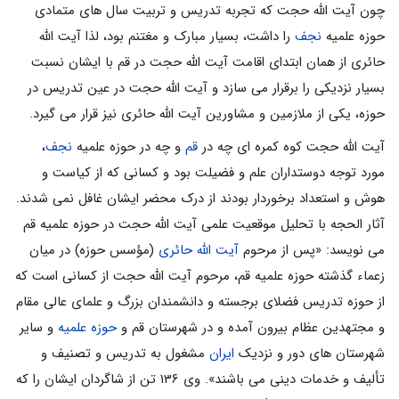
چون آیت الله حجت که تجربه تدریس و تربیت سال هاى متمادى
حوزه علمیه
نجف
را داشت، بسیار مبارک و مغتنم بود، لذا آیت الله
حائرى از همان ابتداى اقامت آیت الله حجت در قم با ایشان نسبت
بسیار نزدیکى را برقرار مى سازد و آیت الله حجت در عین تدریس در
حوزه، یکى از ملازمین و مشاورین آیت الله حائرى نیز قرار مى گیرد.
آیت الله حجت کوه کمره ای چه در
قم
و چه در حوزه علمیه
نجف
،
مورد توجه دوستداران علم و فضیلت بود و کسانى که از کیاست و
هوش و استعداد برخوردار بودند از درک محضر ایشان غافل نمى شدند.
آثار الحجه با تحلیل موقعیت علمى آیت الله حجت در حوزه علمیه قم
مى نویسد: «پس از مرحوم
آیت الله حائرى
(مؤسس حوزه) در میان
زعماء گذشته حوزه علمیه قم، مرحوم آیت الله حجت از کسانى است که
از حوزه تدریس فضلاى برجسته و دانشمندان بزرگ و علماى عالی مقام
و مجتهدین عظام بیرون آمده و در شهرستان قم و
حوزه علمیه
و سایر
شهرستان هاى دور و نزدیک
ایران
مشغول به تدریس و تصنیف و
تألیف و خدمات دینى مى باشند». وى ۱۳۶ تن از شاگردان ایشان را که