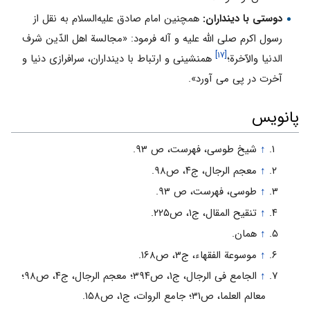
دوستى با دینداران:
همچنین امام صادق علیه‌السلام به نقل از
رسول اکرم صلی الله علیه و آله فرمود: «مجالسة اهل الدّین شرف
[۱۷]
الدنیا والآخرة؛
همنشینى و ارتباط با دینداران، سرافرازى دنیا و
آخرت در پى مى آورد».
پانویس
↑
شیخ طوسى، فهرست، ص ۹۳.
↑
معجم الرجال، ج۴، ص۹۸.
↑
طوسى، فهرست، ص ۹۳.
↑
تنقیح المقال، ج۱، ص۲۲۵.
↑
همان.
↑
موسوعة الفقهاء، ج۳، ص۱۶۸.
↑
الجامع فى الرجال، ج۱، ص۳۹۴؛ معجم الرجال، ج۴، ص۹۸؛
معالم العلما، ص۳۱؛ جامع الروات، ج۱، ص۱۵۸.