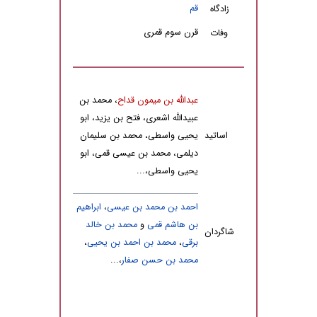
قم
زادگاه
قرن سوم قمری
وفات
عبدالله بن میمون قداح
، محمد بن
عبیدالله اشعرى، فتح بن یزید، ابو
اساتید
یحیى واسطى، محمد بن سلیمان
دیلمى، محمد بن عیسى قمى، ابو
یحیى واسطى،...
احمد بن محمد بن عیسى
،
ابراهیم
بن هاشم قمى
و
محمد بن خالد
شاگردان
برقى
،
محمد بن احمد بن یحیى
،
محمد بن حسن صفار
،...