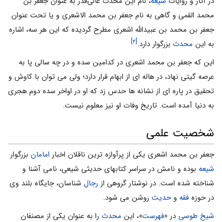
در آثار و روایات
شیعه
، نام این محدث عالی‌قدر به عنوان جعفر بن
محمد القمى و گاهى به نام جعفر بن محمد الاشعرى و یا تحت عنوان
جعفر بن محمد بن عبیدالله اشعرى مطرح گردیده که این هر سه، اشاره
[۲]
به این
محدث
بزرگوار دارد.
این که جعفر بن محمد اشعرى در کدامین سده و در چه سالى پا به
عرصه گیتى نهاد، در هاله اى از ابهام قرار دارد؛ ولى مى توان با کاوش و
تحقیق در پاره اى از نشانه ها حدس زد که او در اواخر سده دوم هجرى
به دنیا آمده است. تاریخ وفات او نیز معلوم نیست.
شخصیت علمی
جعفر بن محمد اشعرى یکى از پرآوازه ترین ناقلان اخبار
امامان
بزرگوار
شیعه
بوده و نامش در سراسر کتابهاى حدیثى شیعى، نامى آشنا و
شناخته شده است. در نوشتار گروهى از
رجال
شناسان، جایگاه بلند وى
در حوزه
فقه
و
حدیث
روشن مى شود.
شیخ طوسى
در «
فهرست
»، این
محدث
را به عنوان یکى از مصنفان