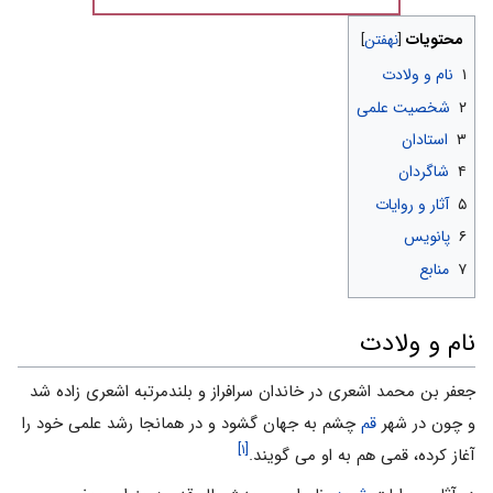
محتویات
۱
نام و ولادت
۲
شخصیت علمی
۳
استادان
۴
شاگردان
۵
آثار و روایات
۶
پانویس
۷
منابع
نام و ولادت
جعفر بن محمد اشعرى در خاندان سرافراز و بلندمرتبه اشعرى زاده شد
و چون در شهر
قم
چشم به جهان گشود و در همانجا رشد علمى خود را
[۱]
آغاز کرده، قمى هم به او مى گویند.