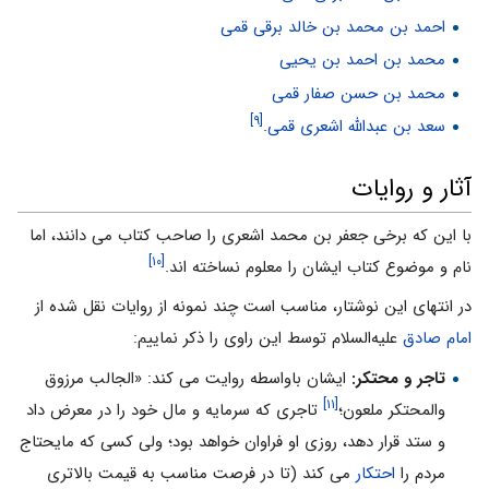
احمد بن محمد بن خالد برقى قمى
محمد بن احمد بن یحیى
محمد بن حسن صفار قمى
[۹]
سعد بن عبدالله اشعرى قمى
.
آثار و روایات
با این که برخى جعفر بن محمد اشعرى را صاحب کتاب مى دانند، اما
[۱۰]
نام و موضوع کتاب ایشان را معلوم نساخته اند.
در انتهاى این نوشتار، مناسب است چند نمونه از روایات نقل شده از
امام صادق
علیه‌السلام توسط این راوى را ذکر نماییم:
تاجر و محتکر:
ایشان باواسطه روایت مى کند: «الجالب مرزوق
[۱۱]
والمحتکر ملعون؛
تاجرى که سرمایه و مال خود را در معرض داد
و ستد قرار دهد، روزى او فراوان خواهد بود؛ ولى کسى که مایحتاج
مردم را
احتکار
مى کند (تا در فرصت مناسب به قیمت بالاترى