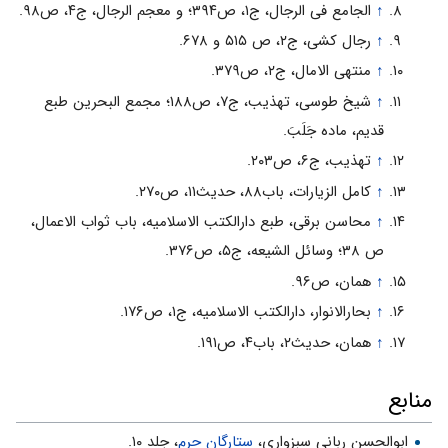
↑
الجامع فى الرجال، ج۱، ص۳۹۴؛ و معجم الرجال، ج۴، ص۹۸.
↑
رجال کشى، ج۲، ص ۵۱۵ و ۶۷۸.
↑
منتهى الامال، ج۲، ص۳۷۹.
↑
شیخ طوسى، تهذیب، ج۷، ص۱۸۸؛ مجمع البحرین طبع
قدیم، ماده جَلَبَ.
↑
تهذیب، ج۶، ص۲۰۳.
↑
کامل الزیارات، باب۸۸، حدیث۱۱، ص۲۷۰.
↑
محاسن برقى، طبع دارالکتب الاسلامیه، باب ثواب الاعمال،
ص ۳۸؛ وسائل الشیعه، ج۵، ص۳۷۶.
↑
همان، ص۹۶.
↑
بحارالانوار، دارالکتب الاسلامیه، ج۱، ص۱۷۶.
↑
همان، حدیث۲، باب۴، ص۱۹۱.
منابع
ابوالحسن ربانى سبزوارى،
ستارگان حرم
، جلد ۱۰.