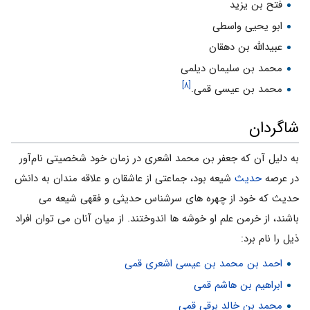
فتح بن یزید
ابو یحیى واسطى
عبیدالله بن دهقان
محمد بن سلیمان دیلمى
[۸]
محمد بن عیسى قمى.
شاگردان
به دلیل آن که جعفر بن محمد اشعرى در زمان خود شخصیتى نام‌آور
در عرصه
حدیث
شیعه بود، جماعتى از عاشقان و علاقه مندان به دانش
حدیث که خود از چهره هاى سرشناس حدیثى و فقهى شیعه مى
باشند، از خرمن علم او خوشه ها اندوختند. از میان آنان مى توان افراد
ذیل را نام برد:
احمد بن محمد بن عیسى اشعرى قمى
ابراهیم بن هاشم قمى
محمد بن خالد برقى قمى