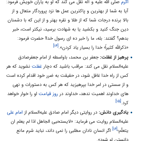
اکرم
صلی الله علیه و آله نقل مى کند که او به یاران خویش فرمود:
آیا به شما از بهترین و پاکترین عمل ها نزد پروردگار متعال و از
بالا برنده درجات شما که از طلا و نقره بهتر و از این که با دشمنان
دین جنگ کنید و بکشید یا به شهادت برسید، نیکتر است، خبر
بدهم؟ گفتند: بله، ما را خبر ده اى رسول خدا! حضرت فرمود:
[۱۴]
«ذکراللّه کثیراً؛ خدا را بسیار یاد کردن».
پرهیز از غفلت:
جعفر بن محمد، باواسطه از امام جعفرصادق
علیه‌السلام نقل مى کند: مراقب باشید که دچار
غفلت
نشوید که هر
کس از راه خدا غافل شود، در حقیقت به ضرر خود اقدام کرده است
و از سستى در امر خدا بپرهیزید که هر کس به دستورات و نهى
هاى خداوند اهمیت ندهد، خداوند در
روز قیامت
او را خوار خواهد
[۱۵]
کرد.
یادگیرى دانش:
در روایتى دیگر امام صادق علیه‌السلام از
امام على
علیه‌السلام روایت مى فرماید: «لایستحیى الجاهل اذا لم یعلم ان
[۱۶]
یتعلّم؛
اگر انسانِ نادان مطلبى را نمى داند، نباید شرم مانع
دانستن او شود».