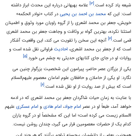
[۳]
شیعه یاد کرده است.
علامه بهبهانى درباره این محدث ابراز داشته
است: این که
محمد بن احمد بن یحیى
در کتاب «نوادر الحکمه»
خویش، جعفر بن محمد اشعرى را از گروه راویان مورد وثوق و اطمینان
استثنا نکرده، بهترین گواه بر وثاقت و وجاهت جعفر بن محمد اشعرى
[۴]
قمى است.
آنچه این سخن را تقویت مى کند، این واقعیت آشکار
است که از جعفر بن محمد اشعرى،
احادیث
فراوانى نقل شده است و
[۵]
روایات او در جاى جاى کتابهاى حدیثى به چشم مى خورد.
یکى از بزرگان عصر حاضر، پیرامون این شخصیت بزرگوار چنین مى
نگارد: او یکى از حاملان و حافظان علوم امامان معصوم علیهم‌السلام
[۶]
است که بیش از صد روایت از او نقل شده است.
با عنایت به زمان حیات شاگردان جعفر بن محمد اشعرى که در ادمه
خواهد آمد، طبعاً او در عصر
امام جواد
،
امام هادى
و
امام عسکری‌
علیهم
االسلام زیست مى کرده است؛ اما این که مشخصاً او در گروه یاران
کدام یک از حضرات معصومین قرار مى گیرد، چندان روشن نیست.
همچنین بعضى از دانشوران برجسته تراجم برآنند که هر چند این