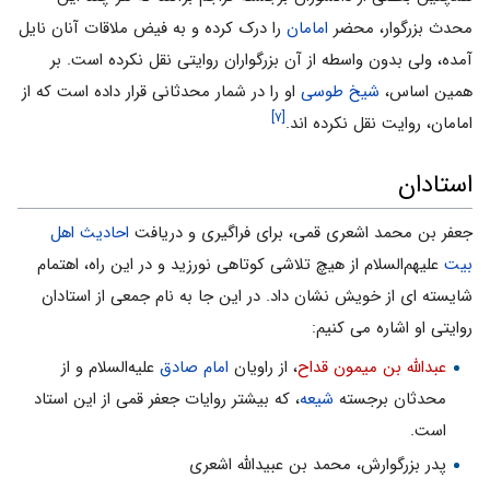
محدث بزرگوار، محضر
امامان
را درک کرده و به فیض ملاقات آنان نایل
آمده، ولى بدون واسطه از آن بزرگواران روایتى نقل نکرده است. بر
همین اساس،
شیخ طوسى
او را در شمار محدثانى قرار داده است که از
[۷]
امامان، روایت نقل نکرده اند.
استادان
جعفر بن محمد اشعرى قمى، براى فراگیرى و دریافت
احادیث
اهل
بیت
علیهم‌السلام از هیچ تلاشى کوتاهى نورزید و در این راه، اهتمام
شایسته اى از خویش نشان داد. در این جا به نام جمعى از استادان
روایتى او اشاره مى کنیم:
عبدالله بن میمون قداح
، از راویان
امام صادق
علیه‌السلام و از
محدثان برجسته
شیعه
، که بیشتر روایات جعفر قمی از این استاد
است.
پدر بزرگوارش، محمد بن عبیدالله اشعرى