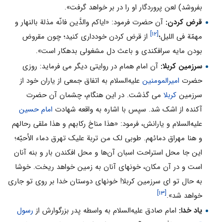
بفروشد) لعن پروردگار او را در بر خواهد گرفت».
قرض کردن:
آن حضرت فرمود: «ایاکم والدَّین فانّه مذلة بالنهار و
[۱۲]
مهمّة فى اللیل؛
از قرض کردن خوددارى کنید؛ چون مقروض
بودن مایه سرافکندى و باعث دل مشغولى بدهکار است».
سرزمین کربلا:
آن امام همام در روایتى دیگر مى فرماید: روزى
حضرت
امیرالمومنین
علیه‌السلام به اتفاق جمعى از یاران خود از
سرزمین
کربلا
مى گذشت. در این هنگام، چشمان آن حضرت
آکنده از اشک شد. سپس با اشاره به واقعه شهادت
امام حسین
علیه‌السلام و یارانش، فرمود: «هذا مناخ رکابهم و هذا ملقى رحالهم
و هنا مهراق دمائهم. طوبى لک من تربة علیک تهرق دماء الأحبّه؛
این جا محل استراحت اسبان آن‌ها و محل افکندن بار و بنه آنان
است و در آن مکان، خونهاى آنان به زمین خواهد ریخت. خوشا
به حال تو اى سرزمین کربلا! خونهاى دوستان خدا بر روى تو جارى
[۱۳]
خواهد شد».
یاد خدا:
امام صادق علیه‌السلام به واسطه پدر بزرگوارش از
رسول