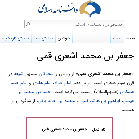
ستجو
صفحه
بحث
خواندن
نمایش مبدأ
نمایش تاریخچه
جعفر بن محمد اشعری قمی
پرش
پرش
«جعفر بن محمد اشعری قمی»
از راویان و
محدثان
مشهور
شیعه
در
به
به
قرن سوم هجری است. او در عصر
امام جواد
،
امام هادی
و
امام حسن
ناوبری
جستجو
عسکری
(علیهم‌السلام) زیست می‌کرده است.
احمد بن محمد بن
عیسى
،
ابراهیم بن هاشم قمى
و
محمد بن خالد برقى
، از شاگردان او
هستند.
جعفر بن محمد اشعری قمی
نام کامل