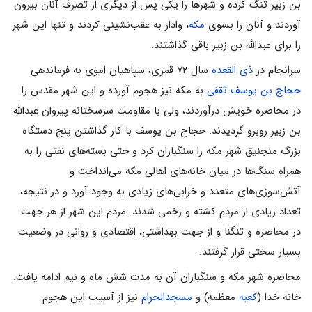
بن زبیر تنگ کرده و شهرها را یکی پس از دیگری از تصرف آنان بیرون
آوردند و آنان را بسوی
مکه
، وادار به عقب‌نشینی کردند و تنها این شهر
را برای عبدالله بن زبیر باقی گذاشتند.
سرانجام در
ذی القعده
سال ۷۲ قمری، سپاهیان اموی به فرماندهی
حجاج بن یوسف ثقفی
به مکه نیز هجوم آورده و این شهر مقدس را
در محاصره خویش درآوردند، ولی با مقاومت سرسختانه پیروان عبدالله
بن زبیر روبرو گردیدند. حجاج بن یوسف با کار گذاشتن پنج دستگاه
بزرگ منجنیق شهر مکه را سنگباران کرد و حتی بسته‌های نفتی را به
همراه سنگ‌ها در میان خانه‌های اهالی مکه می‌انداخت و
آتش‌سوزی‌های متعدد و خرابی‌های زیادی به وجود آورد و در نتیجه،
تعداد زیادی از مردم کشته و زخمی شدند. مردم این شهر از هر جهت
در محاصره و تنگنا و از جهت بهداشتی، اقتصادی و روانی در وضعیت
بسیار سختی قرار گرفتند.
محاصره شهر مکه و سنگباران آن به مدت شش ماه و نیم ادامه یافت.
خانه خدا (
کعبه
معظمه) و
مسجدالحرام
نیز از آسیب این هجوم