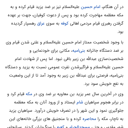
در آن هنگام،
امام حسین
علیه‌السلام نیز بر ضد یزید قیام کرده و به
مکه معظمه مهاجرت کرده بود و پس از دعوت کوفیان، جهت بر عهده
گرفتن رهبری قیام مردمی اهالی
کوفه
به سوی
عراق
رهسپار گردیده
بود.
با وجود شخصیت ممتاز امام حسین علیه‌السلام و علنی شدن قیام وی
بر ضد دستگاه جائرانه
بنی‌امیه
، مکانی برای خودنمایی و
شخصیت‌سازی عبدالله بن زبیر باقی نبود. اما پس از شهادت امام
حسین علیه‌السلام و فراگیرشدن نفرت عمومی نسبت به یزید و دستگاه
بنی‌امیه، فرصتی برای عبدالله بن زبیر به وجود آمد تا از این وضعیت
به نفع خویش سود برد.
وی در آخرین سال عمر یزید بن معاویه بر ضد وی در
مکه
قیام کرد و
در برابر هجوم سپاهیان
شام
ایستاد و از ورود آنان به مکه معظمه
جلوگیری نمود و این شهر را در تصرف خویش درآورد. سپاهیان یزید
به ناچار، مکه را
محاصره
کرده و با منجنیق های بزرگی خانه‌های این
شهر مقدس و حتی
مسجدالحرام
و
کعبه
را سنگ‌باران کردند. سرانجام،