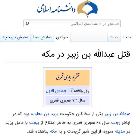
ستجو
صفحه
بحث
خواندن
نمایش مبدأ
نمایش تاریخچه
قتل عبدالله بن زبير در مكه
پرش
پرش
تقویم هجری قمری
به
به
ناوبری
جستجو
روز واقعه:
17 جمادی الاول
سال ۷۳ هجری قمری
عبدالله بن زبیر
یکی از مخالفان حکومت
یزید بن معاویه
بود که در
اواخر
رجب
سال ۶۰ هجری قمری به خاطر امتناع از
بیعت
با عامل یزید
در
مدینه
منوره، از این شهر گریخت و به
مکه
پناهنده شد.