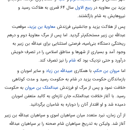
یزید بن معاویه در
ربیع الاول
سال ۶۴ قمری به هلاکت رسید و
نیروهایش به شام بازگشتند.
پس از هلاکت یزید و جانشینی فرزندش
معاویة بن یزید
، موقعیت
عبدالله بن زبیر مستحکم‌تر گردید. اما پس از مرگ معاویۀ دوم و درهم‌
ریختگی دستگاه بنی‌امیه، فرصتی استثنایی برای عبدالله بن زبیر به
وجود آمد و بسیاری از شهرها و مناطق اسلامی را در تصرف خویش
درآورد و حتی نزدیک بود که
شام
را نیز تصرف کند.
اما
مروان بن حکم
، با همکاری
عبیدالله بن زیاد
و سایر امویان و
بازماندگان حکومت یزید در شام به حکومت رسید و مدت کوتاهی
خلافت نمود و پس از مرگ او فرزندش
عبدالملک بن مروان
به حکومت
رسید. با آغاز خلافت عبدالملک، جان تازه‌ای به کالبد متعفن امویان
دمیده شد و او اقتدار آنان را دوباره به شامیان برگردانید.
از آن زمان، نبرد متعدد میان سپاهیان اموی و سپاهیان عبدالله بن زبیر
آغاز شد. ولیکن به تدریج سپاهیان شام صحنه را بر سپاهیان عبدالله