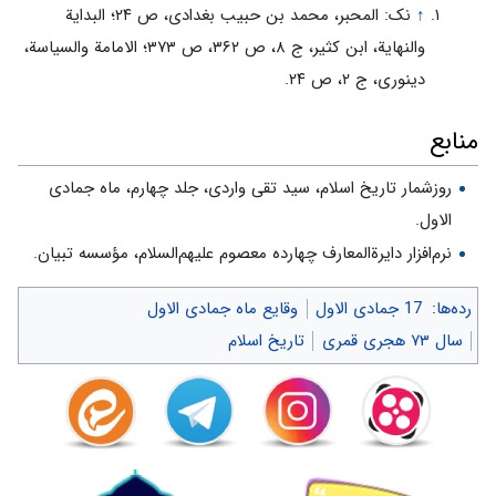
↑
نک: المحبر، محمد بن حبیب بغدادی، ص ۲۴؛ البدایة
والنهایة، ابن کثیر، ج ۸، ص ۳۶۲، ص ۳۷۳؛ الامامة والسیاسة،
دینوری، ج ۲، ص ۲۴.
منابع
روزشمار تاریخ اسلام، سید تقى واردى، جلد چهارم، ماه جمادی
الاول.
نرم‌افزار دایرة‌المعارف چهارده معصوم علیهم‌السلام، مؤسسه تبیان.
رده‌ها
:
17 جمادی الاول
وقایع ماه جمادی الاول
سال ۷۳ هجری قمری
تاریخ اسلام