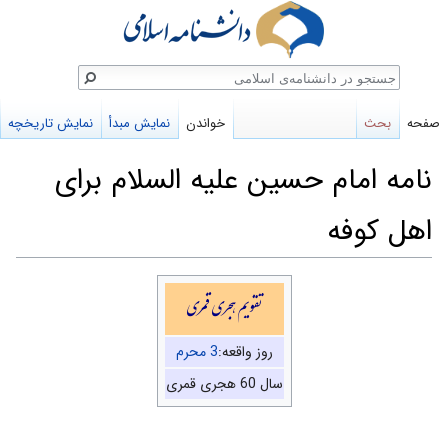
ستجو
صفحه
بحث
خواندن
نمایش مبدأ
نمایش تاریخچه
نامه امام حسین علیه السلام براى
اهل کوفه
پرش
پرش
تقویم هجری قمری
به
به
ناوبری
جستجو
روز واقعه:
3 محرم
سال 60 هجری قمری