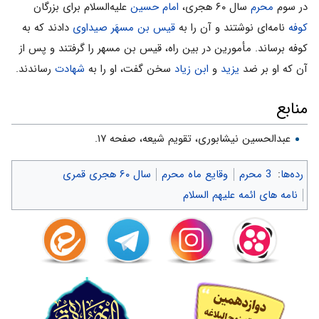
در سوم
محرم
سال ۶۰ هجری،
امام حسین
علیه‌السلام براى بزرگان
کوفه
نامه‌اى نوشتند و آن را به
قیس بن مسهَر صیداوى
دادند که به
کوفه برساند. مأمورین در بین راه، قیس بن مسهر را گرفتند و پس از
آن که او بر ضد
یزید
و
ابن زیاد
سخن گفت، او را به
شهادت
رساندند.
منابع
عبدالحسین نیشابوری، تقویم شیعه، صفحه ۱۷.
رده‌ها
:
3 محرم
وقایع ماه محرم
سال ۶۰ هجری قمری
نامه های ائمه علیهم السلام