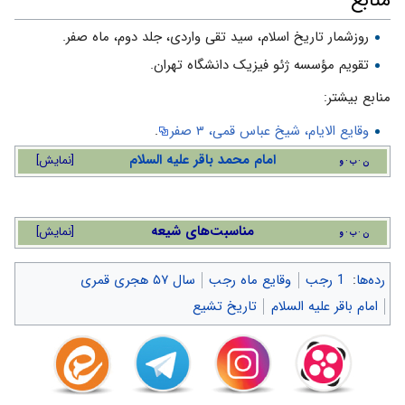
منابع
روزشمار تاریخ اسلام، سید تقى واردى، جلد دوم، ماه صفر.
تقویم مؤسسه ژئو فیزیک دانشگاه تهران.
منابع بیشتر:
وقایع الایام، شیخ عباس قمی، ۳ صفر
.
امام محمد باقر علیه السلام
[
نمایش
]
ن
ب
و
مناسبت‌های شیعه
[
نمایش
]
ن
ب
و
رده‌ها
:
1 رجب
وقایع ماه رجب
سال ۵۷ هجری قمری
امام باقر علیه السلام
تاریخ تشیع