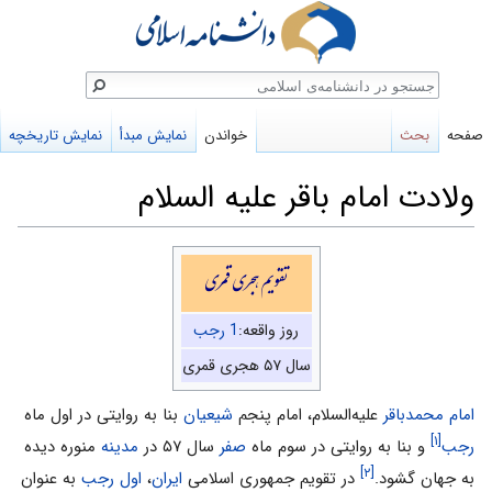
ستجو
صفحه
بحث
خواندن
نمایش مبدأ
نمایش تاریخچه
ولادت امام باقر علیه السلام
پرش
پرش
تقویم هجری قمری
به
به
ناوبری
جستجو
روز واقعه:
1 رجب
سال ۵۷ هجری قمری
امام محمدباقر
علیه‌السلام، امام پنجم
شیعیان
بنا به روایتى در اول ماه
[۱]
رجب
و بنا به روایتی در سوم ماه
صفر
سال ۵۷ در
مدینه
منوره دیده
[۲]
به جهان گشود.
در تقویم جمهوری اسلامی
ایران
،
اول رجب
به عنوان