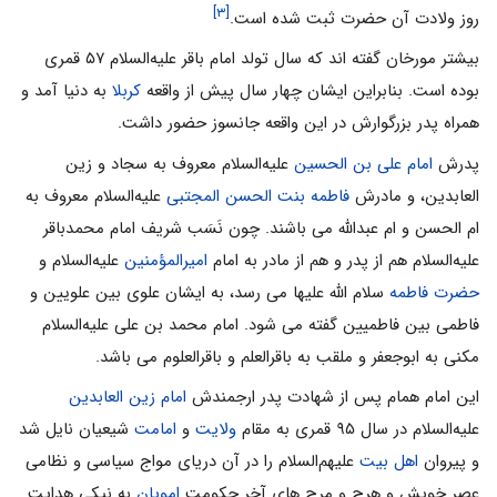
[۳]
روز ولادت آن حضرت ثبت شده است.
بیشتر مورخان گفته اند که سال تولد امام باقر علیه‌السلام ۵۷ قمرى
بوده است. بنابراین ایشان چهار سال پیش از واقعه
کربلا
به دنیا آمد و
همراه پدر بزرگوارش در این واقعه جانسوز حضور داشت.
پدرش
امام على بن الحسین
علیه‌السلام معروف به سجاد و زین
العابدین، و مادرش
فاطمه بنت الحسن المجتبى
علیه‌السلام معروف به
ام‌ الحسن و ام‌ عبدالله مى‌ باشند. چون نَسَب شریف امام محمدباقر
علیه‌السلام هم از پدر و هم از مادر به امام
امیرالمؤمنین
علیه‌السلام و
حضرت فاطمه
سلام الله علیها مى‌ رسد، به ایشان علوى بین علویین و
فاطمى بین فاطمیین گفته مى‌ شود. امام محمد بن على علیه‌السلام
مکنى به ابوجعفر و ملقب به باقرالعلم و باقرالعلوم مى‌ باشد.
این امام همام پس از شهادت پدر ارجمندش
امام زین العابدین
علیه‌السلام در سال ۹۵ قمرى به مقام
ولایت
و
امامت
شیعیان نایل شد
و پیروان
اهل بیت
علیهم‌السلام را در آن دریاى مواج سیاسى و نظامى
عصر خویش و هرج و مرج‌ هاى آخر حکومت
امویان
به نیکى هدایت