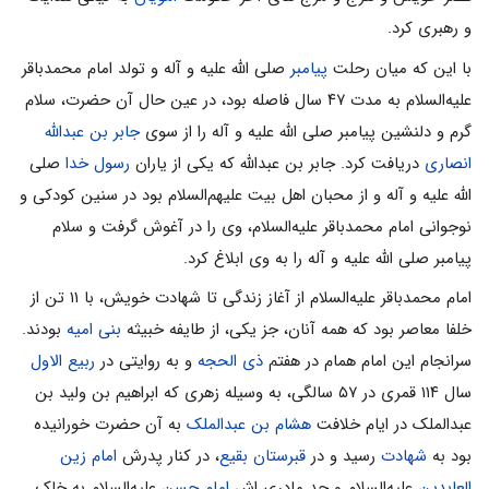
و رهبرى کرد.
با این که میان رحلت
پیامبر
صلی الله علیه و آله و تولد امام محمدباقر
علیه‌السلام به مدت ۴۷ سال فاصله بود، در عین حال آن حضرت، سلام
گرم و دلنشین پیامبر صلی الله علیه و آله را از سوى
جابر بن عبدالله
انصارى
دریافت کرد. جابر بن عبدالله که یکى از یاران
رسول خدا
صلی
الله علیه و آله و از محبان اهل بیت علیهم‌السلام بود در سنین کودکى و
نوجوانى امام محمدباقر علیه‌السلام، وى را در آغوش گرفت و سلام
پیامبر صلی الله علیه و آله را به وى ابلاغ کرد.
امام محمدباقر علیه‌السلام از آغاز زندگى تا شهادت خویش، با ۱۱ تن از
خلفا معاصر بود که همه آنان، جز یکى، از طایفه خبیثه
بنى‌ امیه
بودند.
سرانجام این امام همام در هفتم
ذى الحجه
و به روایتى در
ربیع الاول
سال ۱۱۴ قمرى در ۵۷ سالگى، به وسیله زهرى که ابراهیم بن ولید بن
عبدالملک در ایام خلافت
هشام بن عبدالملک
به آن حضرت خورانیده
بود به
شهادت
رسید و در
قبرستان بقیع
، در کنار پدرش
امام زین
العابدین
علیه‌السلام و جد مادرى‌ اش
امام حسن‌
علیه‌السلام به خاک