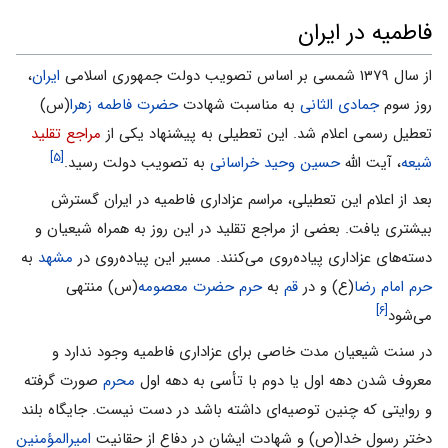
فاطمیه در ایران
از سال ۱۳۷۹ شمسی بر اساس تصویب دولت جمهوری اسلامی
ایران
،
روز سوم
جمادی الثانی
به مناسبت شهادت
حضرت فاطمه زهرا
(س)
تعطیل رسمی اعلام شد. این تعطیلی به پیشنهاد یکی از
مراجع تقلید
[۵]
شیعه
، آیت الله
حسین وحید خراسانی
به تصویب دولت رسید.
بعد از اعلام این تعطیلی، مراسم عزاداری فاطمیه در ایران گسترش
بیشتری یافت. بعضی از مراجع تقلید در این روز به همراه شیعیان و
دسته‌های عزاداری پیاده‌روی می‌کنند. مسیر این پیاده‌روی در
مشهد
به
حرم امام رضا
(ع) و در
قم
به
حرم حضرت معصومه
(س) منتهی
[۶]
می‌شود
در سنت شیعیان مدت خاصی برای عزاداری فاطمیه وجود ندارد و
معروف شدن دهه اول یا دوم با تأسی به دهه اول
محرم
صورت گرفته
و روایتی که چنین توصیه‌ای داشته باشد در دست نیست. جایگاه بلند
دختر رسول خدا(ص) و شهادت ایشان در دفاع از حقانیت
امیرالمؤمنین