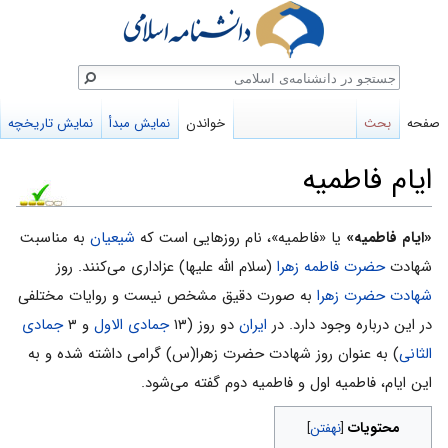
ستجو
صفحه
بحث
خواندن
نمایش مبدأ
نمایش تاریخچه
ایام فاطمیه
پرش
پرش
«ایام فاطمیه»
یا «فاطمیه»، نام روزهایی است که
شیعیان
به مناسبت
به
به
شهادت
حضرت فاطمه زهرا
(سلام‌ الله علیها) عزاداری می‌کنند. روز
ناوبری
جستجو
شهادت حضرت زهرا
به صورت دقیق مشخص نیست و روایات مختلفی
در این درباره وجود دارد. در
ایران
دو روز (۱۳
جمادی الاول
و ۳
جمادی
الثانی
) به عنوان روز شهادت حضرت زهرا(س) گرامی داشته شده و به
این ایام، فاطمیه اول و فاطمیه دوم گفته می‌شود.
محتویات