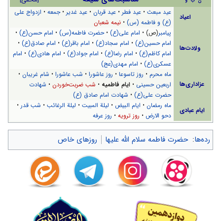
ن
ب
و
عید مبعث
•
عید فطر
•
عید قربان
•
عید غدیر
•
جمعه
•
ازدواج علی
اعیاد
(ع) و فاطمه (س)
•
نیمه شعبان
پیامبر
(ص) •
امام علی(ع)
•
حضرت فاطمه(س)
•
امام حسن(ع)
•
امام حسین(ع)
•
امام سجاد(ع)
•
امام باقر(ع)
•
امام صادق(ع)
•
ولادت‌ها
امام کاظم(ع)
•
امام رضا(ع)
•
امام جواد(ع)
•
امام هادی(ع)
•
امام
عسکری(ع)
•
امام مهدی(عج)
ماه محرم
•
روز تاسوعا
•
روز عاشورا
•
شب عاشورا
•
شام غریبان
•
عزاداری‌ها
اربعین حسینی
•
ایام فاطمیه
•
شب ضربت‌خوردن
•
شهادت
حضرت علی(ع)
•
شهادت امام صادق (ع)
ماه رمضان
•
ایام البیض
•
لیلة المبیت
•
لیلة الرغائب
•
شب قدر
•
ایام عبادی
دحو الارض
•
روز ترویه
•
روز عرفه
رده‌ها
:
حضرت فاطمه سلام الله علیها
روزهای خاص