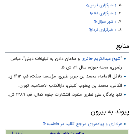
↑
خبرگزاری فارس
↑
خبرگزاری ابنا
↑
شهر سؤال
↑
خبرگزاری فردا
منابع
"
شیخ عبدالکریم حائری
و سامان دادن به تبلیغات دینی"، عباس
رضوی، مجله حوزه، سال ۲۱، ش ۵.
دلائل الامامه، محمد بن جریر طبری،‌ مؤسسه بعثت،‌ قم، ۱۴۱۳ ق.
الکافی، محمد بن یعقوب کلینی، دارالکتب الاسلامیه، تهران.
تنها یادگار، علی نظری منفرد، انتشارات جلوه کمال، قم، ۱۳۸۹ ش.
پیوند به بیرون
عزاداری و پیاده‌روی مراجع تقلید در فاطمیه
مناسبت‌های شیعه
[
مخفی
]