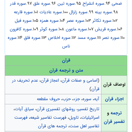
ضحی
۹۴.
سوره انشراح
۹۵.
سوره تین
۹۶.
سوره علق
۹۷.
سوره قدر
۹۸.
سوره بینه
۹۹.
سوره زلزال
۱۰۰.
سوره عادیات
۱۰۱.
سوره قارعه
۱۰۲.
سوره تکاثر
۱۰۳.
سوره عصر
۱۰۴.
سوره همزه
۱۰۵.
سوره فیل
۱۰۶.
سوره قریش
۱۰۷.
سوره ماعون
۱۰۸.
سوره کوثر
۱۰۹.
سوره کافرون
۱۱۰.
سوره نصر
۱۱۱.
سوره مسد
۱۱۲.
سوره اخلاص
۱۱۳.
سوره فلق
۱۱۴.
سوره
ناس
قرآن
متن و ترجمه قرآن
(
اسامی و صفات قرآن
،
اعجاز قرآن
،
عدم تحریف در
اوصاف قرآن
قرآن
)
اجزاء قرآن
آیه
،
سوره
،
جزء
،
حزب
،
حروف مقطعه
تاریخ تفسیر
،
روشهای تفسیری قرآن
،
سیاق آیات
،
ترجمه
و
اسرائیلیات
،
تاویل
،
فهرست تفاسیر شیعه
،
فهرست
تفسیر قرآن
تفاسیر اهل سنت
،
ترجمه های قرآن