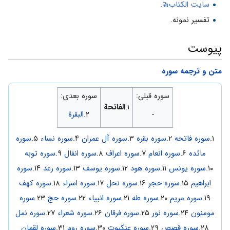
سایت الکتاب
.
تفسیر نمونه.
پیوست
متن و ترجمه سوره
سوره قبلی:
سوره بعدی:
۱.
الفاتحة
-
۲.
البقرة
۱.
سوره فاتحه
۲.
سوره بقره
۳.
سوره آل عمران
۴.
سوره نساء
۵.
سوره
مائده
۶.
سوره انعام
۷.
سوره اعراف
۸.
سوره انفال
۹.
سوره توبه
۱۰.
سوره یونس
۱۱.
سوره هود
۱۲.
سوره یوسف
۱۳.
سوره رعد
۱۴.
سوره
ابراهیم
۱۵.
سوره حجر
۱۶.
سوره نحل
۱۷.
سوره اسراء
۱۸.
سوره کهف
۱۹.
سوره مریم
۲۰.
سوره طه
۲۱.
سوره انبیاء
۲۲.
سوره حج
۲۳.
سوره
مومنون
۲۴.
سوره نور
۲۵.
سوره فرقان
۲۶.
سوره شعراء
۲۷.
سوره نمل
۲۸.
سوره قصص
۲۹.
سوره عنکبوت
۳۰.
سوره روم
۳۱.
سوره لقمان