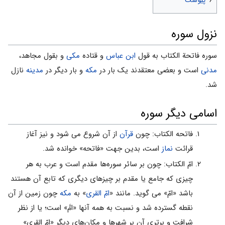
نزول سوره
سوره فاتحة الکتاب به قول
ابن عباس
و قتاده
مکی
و بقول مجاهد،
مدنی
است و بعضى معتقدند یک بار در
مکه
و بار دیگر در
مدینه
نازل
شد.
اسامى دیگر سوره
فاتحه الکتاب: چون
قرآن
از آن شروع می شود و نیز آغاز
قرائت
نماز
است، بدین جهت «فاتحه» خوانده شد.
امّ الکتاب: چون بر سائر سوره‌ها مقدم است و عرب به هر
چیزى که جامع یا مقدم بر چیزهاى دیگرى که تابع آن هستند
باشد «امّ» می گوید. مانند «
امّ القرى
» به
مکه
چون زمین از آن
نقطه گسترده شد و نسبت به همه آنها «امَّ» است؛ یا از نظر
شرافت و برترى آن بر شهرها و مکان‌هاى دیگر «امّ القرى»