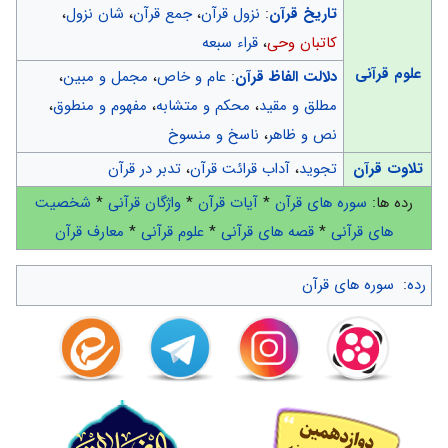
تاریخ قرآن
:
نزول قرآن
،
جمع قرآن
،
شان نزول
،
کاتبان وحی
،
قراء سبعه
علوم قرآنی
دلالت الفاظ قرآن
:
عام و خاص
،
مجمل و مبین
،
مطلق و مقید
،
محکم و متشابه
،
مفهوم و منطوق
،
نص و ظاهر
،
ناسخ و منسوخ
تلاوت قرآن
تجوید
،
آداب قرائت قرآن
،
تدبر در قرآن
رده ها:
سوره های قرآن
*
آیات قرآن
*
واژگان قرآنی
*
شخصیت
های قرآنی
*
قصه های قرآنی
*
علوم قرآنی
*
معارف قرآن
رده
:
سوره های قرآن