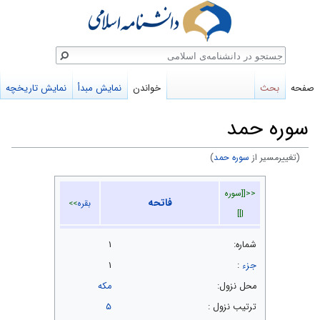
ستجو
صفحه
بحث
خواندن
نمایش مبدأ
نمایش تاریخچه
سوره حمد
(تغییرمسیر از
سوره‌ حمد
)
پرش
پرش
<<[[سوره
فاتحه
به
به
بقره
>>
|]]
ناوبری
جستجو
شماره:
۱
جزء
:
۱
محل نزول:
مکه
ترتيب نزول :
۵