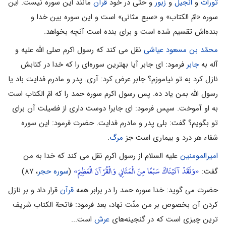
تورات
و
انجیل
و
زبور
و حتى در خود
قرآن
مانند این سوره نیست. این
سوره «امّ الکتاب» و «سبع مثانى» است و این سوره بین خدا و
بنده‌اش تقسیم شده است و براى بنده است آنچه بخواهد.
محمّد بن مسعود عیاشی
نقل می کند که رسول اکرم صلی الله علیه و
آله به
جابر
فرمود: اى جابر آیا بهترین سوره‌اى را که خدا در کتابش
نازل کرد به تو نیاموزم؟ جابر عرض کرد: آرى. پدر و مادرم فدایت باد یا
رسول اللَّه بمن یاد ده. پس رسول اکرم سوره حمد را که امّ الکتاب است
به او آموخت. سپس فرمود: اى جابر! دوست دارى از فضیلت آن براى
تو بگویم؟ گفت: بلى پدر و مادرم فدایت. حضرت فرمود: این سوره
شفاء هر درد و بیمارى است جز
مرگ
.
امیرالمومنین
علیه السلام از رسول اکرم نقل می کند که خدا به من
«وَلَقَدْ آتَيْنَاكَ سَبْعًا مِنَ الْمَثَانِي وَالْقُرْآنَ الْعَظِيمَ»
گفت:
(
سوره حجر
، ۸۷)
حضرت می گوید: خدا سوره حمد را در برابر همه
قرآن
قرار داد و بر نازل
کردن آن بخصوص بر من منّت نهاد، بعد فرمود: فاتحة الکتاب شریف
ترین چیزى است که در گنجینه‌هاى
عرش
است...