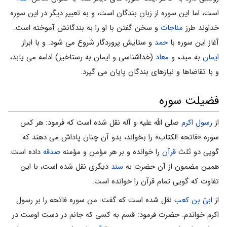
است، اما این سوره از زبان بندگان است، و به تعبیر دیگر در این سوره
خداوند طرز
مناجات
و سخن گفتن با او را به بندگانش آموخته است.
آغاز این سوره با
حمد
و ستایش پروردگار شروع مى شود. و با ابراز
ایمان
به مبدء و
معاد
(خداشناسى و ایمان به رستاخیز) ادامه مى یابد،
و با تقاضاها و نیازهاى بندگان پایان مى گیرد.
فضیلت سوره
از
رسول اکرم
صلی الله علیه و آله نقل شده است که فرمود: هر کس
سوره «فاتحه الکتاب» را بخواند، بدو آن چنان پاداش می دهند که
گویى دو ثلث
قرآن
را خوانده و بر هر مؤمن و مؤمنه
صدقه
داده است.
همین مضمون از آن حضرت به
سند
دیگرى نقل شده است، با این
تفاوت که گویى تمام قرآن را خوانده است.
از
ابىّ بن کعب
نقل شده است که گفت: من سوره فاتحه را بر رسول
اکرم خواندم. حضرت فرمود: قسم به کسى که جانم در دست اوست در