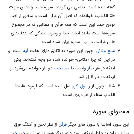
گفته شده است. بعضى می گویند: سوره حمد را بدین جهت
«امّ الکتاب» خواندند که اصل آن قرآن است و منظور از اصل
بودن حمد این است که همه قرآن و مطالبى که در مجموع
سوره‌ها است مانند اثبات خدا و وجوب بندگى که هدف‌هاى
عالى قرآنند، در این سوره بیان شده است.
سبع مثانی
: چون این سوره به اتفاق داراى هفت
آیه
است. و
در این که چرا «مثانی» خوانده شده دو وجه گفته‌اند: یکی
اینکه در هر
نماز
واجب یا
مستحب
دو بار خوانده مى‌شود. و
اینکه دو بار نازل شد.
شفاء: چون از
رسول اکرم
نقل شده است که فرمود: فاتحة
الکتاب شفاء از هر دردى است.
محتوای سوره
این سوره اساسا با سوره هاى دیگر
قرآن
از نظر لحن و آهنگ فرق
روشنى دارد به خاطر اینکه سوره هاى دیگر همه به عنوان سخن
خدا