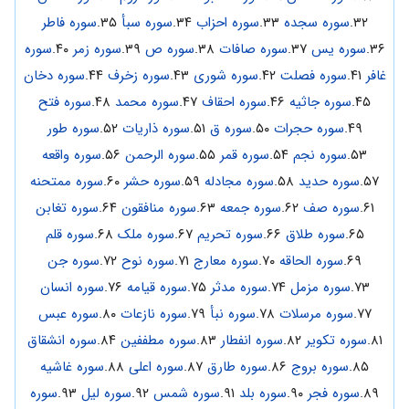
۳۲.
سوره سجده
۳۳.
سوره احزاب
۳۴.
سوره سبأ
۳۵.
سوره فاطر
۳۶.
سوره یس
۳۷.
سوره صافات
۳۸.
سوره ص
۳۹.
سوره زمر
۴۰.
سوره
غافر
۴۱.
سوره فصلت
۴۲.
سوره شوری
۴۳.
سوره زخرف
۴۴.
سوره دخان
۴۵.
سوره جاثیه
۴۶.
سوره احقاف
۴۷.
سوره محمد
۴۸.
سوره فتح
۴۹.
سوره حجرات
۵۰.
سوره ق
۵۱.
سوره ذاریات
۵۲.
سوره طور
۵۳.
سوره نجم
۵۴.
سوره قمر
۵۵.
سوره الرحمن
۵۶.
سوره واقعه
۵۷.
سوره حدید
۵۸.
سوره مجادله
۵۹.
سوره حشر
۶۰.
سوره ممتحنه
۶۱.
سوره صف
۶۲.
سوره جمعه
۶۳.
سوره منافقون
۶۴.
سوره تغابن
۶۵.
سوره طلاق
۶۶.
سوره تحریم
۶۷.
سوره ملک
۶۸.
سوره قلم
۶۹.
سوره الحاقه
۷۰.
سوره معارج
۷۱.
سوره نوح
۷۲.
سوره جن
۷۳.
سوره مزمل
۷۴.
سوره مدثر
۷۵.
سوره قیامه
۷۶.
سوره انسان
۷۷.
سوره مرسلات
۷۸.
سوره نبأ
۷۹.
سوره نازعات
۸۰.
سوره عبس
۸۱.
سوره تکویر
۸۲.
سوره انفطار
۸۳.
سوره مطففین
۸۴.
سوره انشقاق
۸۵.
سوره بروج
۸۶.
سوره طارق
۸۷.
سوره اعلی
۸۸.
سوره غاشیه
۸۹.
سوره فجر
۹۰.
سوره بلد
۹۱.
سوره شمس
۹۲.
سوره لیل
۹۳.
سوره