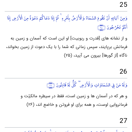
25
وَمِنْ آيَاتِهِ أَنْ تَقُومَ السَّمَاءُ وَالْأَرْضُ بِأَمْرِهِ ۚ ثُمَّ إِذَا دَعَاكُمْ دَعْوَةً مِنَ الْأَرْضِ إِذَا
أَنْتُمْ تَخْرُجُونَ
﴿٢٥﴾
و از نشانه های [قدرت و ربوبیت] او این است که آسمان و زمین به
فرمانش برپایند، سپس زمانی که شما را با یک دعوت از زمین بخواند،
ناگاه [از گورها] بیرون می آیید، (۲۵)
26
وَلَهُ مَنْ فِي السَّمَاوَاتِ وَالْأَرْضِ ۖ كُلٌّ لَهُ قَانِتُونَ
﴿٢٦﴾
و هر که در آسمان ها و زمین است، فقط در سیطره مالکیّت و
فرمانروایی اوست، و همه برای او فروتن و خاضع اند، (۲۶)
27