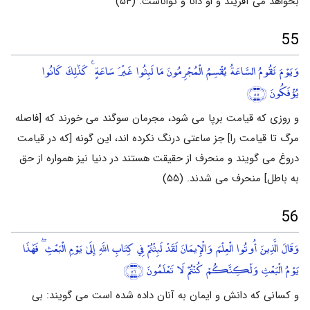
بخواهد می آفریند و او دانا و تواناست. (۵۴)
55
وَيَوْمَ تَقُومُ السَّاعَةُ يُقْسِمُ الْمُجْرِمُونَ مَا لَبِثُوا غَيْرَ سَاعَةٍ ۚ كَذَٰلِكَ كَانُوا
يُؤْفَكُونَ
﴿٥٥﴾
و روزی که قیامت برپا می شود، مجرمان سوگند می خورند که [فاصله
مرگ تا قیامت را] جز ساعتی درنگ نکرده اند، این گونه [که در قیامت
دروغ می گویند و منحرف از حقیقت هستند در دنیا نیز همواره از حق
به باطل] منحرف می شدند. (۵۵)
56
وَقَالَ الَّذِينَ أُوتُوا الْعِلْمَ وَالْإِيمَانَ لَقَدْ لَبِثْتُمْ فِي كِتَابِ اللَّهِ إِلَىٰ يَوْمِ الْبَعْثِ ۖ فَهَٰذَا
يَوْمُ الْبَعْثِ وَلَٰكِنَّكُمْ كُنْتُمْ لَا تَعْلَمُونَ
﴿٥٦﴾
و کسانی که دانش و ایمان به آنان داده شده است می گویند: بی