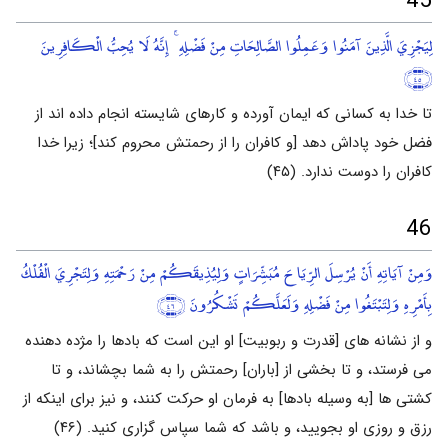
45
لِيَجْزِيَ الَّذِينَ آمَنُوا وَعَمِلُوا الصَّالِحَاتِ مِنْ فَضْلِهِ ۚ إِنَّهُ لَا يُحِبُّ الْكَافِرِينَ
﴿٤٥﴾
تا خدا به کسانی که ایمان آورده و کارهای شایسته انجام داده اند از
فضل خود پاداش دهد [و کافران را از رحمتش محروم کند]؛ زیرا خدا
کافران را دوست ندارد. (۴۵)
46
وَمِنْ آيَاتِهِ أَنْ يُرْسِلَ الرِّيَاحَ مُبَشِّرَاتٍ وَلِيُذِيقَكُمْ مِنْ رَحْمَتِهِ وَلِتَجْرِيَ الْفُلْكُ
بِأَمْرِهِ وَلِتَبْتَغُوا مِنْ فَضْلِهِ وَلَعَلَّكُمْ تَشْكُرُونَ
﴿٤٦﴾
و از نشانه های [قدرت و ربوبیت] او این است که بادها را مژده دهنده
می فرستد، و تا بخشی از [باران] رحمتش را به شما بچشاند، و تا
کشتی ها [به وسیله بادها] به فرمان او حرکت کنند، و نیز برای اینکه از
رزق و روزی او بجویید، و باشد که شما سپاس گزاری کنید. (۴۶)