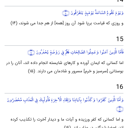
14
وَيَوْمَ تَقُومُ السَّاعَةُ يَوْمَئِذٍ يَتَفَرَّقُونَ
﴿١٤﴾
و روزی که قیامت برپا شود آن روز [همه] از هم جدا می شوند، (۱۴)
15
فَأَمَّا الَّذِينَ آمَنُوا وَعَمِلُوا الصَّالِحَاتِ فَهُمْ فِي رَوْضَةٍ يُحْبَرُونَ
﴿١٥﴾
اما کسانی که ایمان آورده و کارهای شایسته انجام داده اند، آنان را در
بوستانی [سرسبز و خرم] مسرور و شادمان می دارند. (۱۵)
16
وَأَمَّا الَّذِينَ كَفَرُوا وَكَذَّبُوا بِآيَاتِنَا وَلِقَاءِ الْآخِرَةِ فَأُولَٰئِكَ فِي الْعَذَابِ مُحْضَرُونَ
﴿١٦﴾
و اما کسانی که کفر ورزیده و آیات ما و دیدار آخرت را تکذیب کرده
اند، احضارشدگان در عذاب اند. (۱۶)