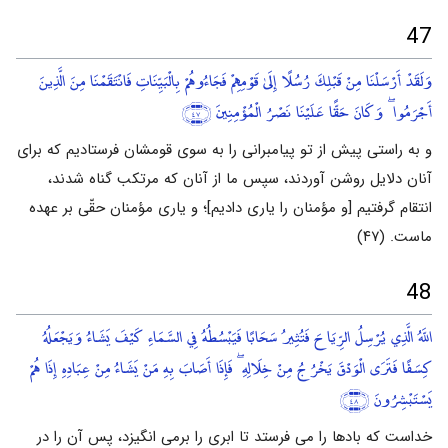
47
وَلَقَدْ أَرْسَلْنَا مِنْ قَبْلِكَ رُسُلًا إِلَىٰ قَوْمِهِمْ فَجَاءُوهُمْ بِالْبَيِّنَاتِ فَانْتَقَمْنَا مِنَ الَّذِينَ
أَجْرَمُوا ۖ وَكَانَ حَقًّا عَلَيْنَا نَصْرُ الْمُؤْمِنِينَ
﴿٤٧﴾
و به راستی پیش از تو پیامبرانی را به سوی قومشان فرستادیم که برای
آنان دلایل روشن آوردند، سپس ما از آنان که مرتکب گناه شدند،
انتقام گرفتیم [و مؤمنان را یاری دادیم]؛ و یاری مؤمنان حقّی بر عهده
ماست. (۴۷)
48
اللَّهُ الَّذِي يُرْسِلُ الرِّيَاحَ فَتُثِيرُ سَحَابًا فَيَبْسُطُهُ فِي السَّمَاءِ كَيْفَ يَشَاءُ وَيَجْعَلُهُ
كِسَفًا فَتَرَى الْوَدْقَ يَخْرُجُ مِنْ خِلَالِهِ ۖ فَإِذَا أَصَابَ بِهِ مَنْ يَشَاءُ مِنْ عِبَادِهِ إِذَا هُمْ
يَسْتَبْشِرُونَ
﴿٤٨﴾
خداست که بادها را می فرستد تا ابری را برمی انگیزد، پس آن را در