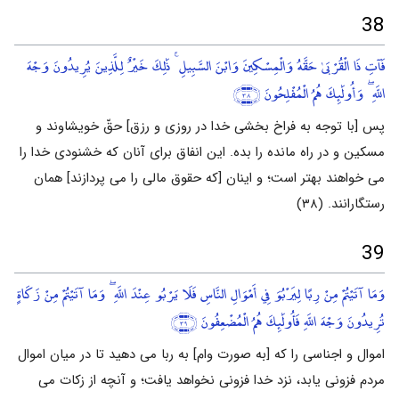
38
فَآتِ ذَا الْقُرْبَىٰ حَقَّهُ وَالْمِسْكِينَ وَابْنَ السَّبِيلِ ۚ ذَٰلِكَ خَيْرٌ لِلَّذِينَ يُرِيدُونَ وَجْهَ
اللَّهِ ۖ وَأُولَٰئِكَ هُمُ الْمُفْلِحُونَ
﴿٣٨﴾
پس [با توجه به فراخ بخشی خدا در روزی و رزق] حقّ خویشاوند و
مسکین و در راه مانده را بده. این انفاق برای آنان که خشنودی خدا را
می خواهند بهتر است؛ و اینان [که حقوق مالی را می پردازند] همان
رستگارانند. (۳۸)
39
وَمَا آتَيْتُمْ مِنْ رِبًا لِيَرْبُوَ فِي أَمْوَالِ النَّاسِ فَلَا يَرْبُو عِنْدَ اللَّهِ ۖ وَمَا آتَيْتُمْ مِنْ زَكَاةٍ
تُرِيدُونَ وَجْهَ اللَّهِ فَأُولَٰئِكَ هُمُ الْمُضْعِفُونَ
﴿٣٩﴾
اموال و اجناسی را که [به صورت وام] به ربا می دهید تا در میان اموال
مردم فزونی یابد، نزد خدا فزونی نخواهد یافت؛ و آنچه از زکات می