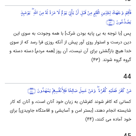
فَأَقِمْ وَجْهَكَ لِلدِّينِ الْقَيِّمِ مِنْ قَبْلِ أَنْ يَأْتِيَ يَوْمٌ لَا مَرَدَّ لَهُ مِنَ اللَّهِ ۖ يَوْمَئِذٍ
يَصَّدَّعُونَ
﴿٤٣﴾
پس [با توجه به بی پایه بودن شرک] با همه وجودت به سوی این
دین درست و استوار روی آور پیش از آنکه روزی فرا رسد که از سوی
خدا هیچ بازگشتی برای آن نیست، آن روز [همه مردم] دسته دسته و
گروه گروه شوند. (۴۳)
44
مَنْ كَفَرَ فَعَلَيْهِ كُفْرُهُ ۖ وَمَنْ عَمِلَ صَالِحًا فَلِأَنْفُسِهِمْ يَمْهَدُونَ
﴿٤٤﴾
کسانی که کافر شوند کفرشان به زیان خود آنان است، و آنان که کار
شایسته انجام دهند، [بستر امن و آسایشی و اقامتگاه جاویدی] برای
خود آماده می کنند، (۴۴)