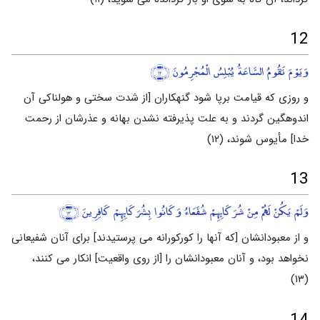
12
وَيَوْمَ تَقُومُ السَّاعَةُ يُبْلِسُ الْمُجْرِمُونَ
﴿١٢﴾
و روزی که قیامت برپا شود گنهکاران [از شدت سختی و هولناکی آن
اندوهگین گردند و به علت پذیرفته نشدن بهانه و عذرشان از رحمت
خدا] مأیوس شوند، (۱۲)
13
وَلَمْ يَكُنْ لَهُمْ مِنْ شُرَكَائِهِمْ شُفَعَاءُ وَكَانُوا بِشُرَكَائِهِمْ كَافِرِينَ
﴿١٣﴾
و از معبودانشان [که آنها را کورکورانه می پرستیدند] برای آنان شفیعانی
نخواهد بود، و آنان معبودانشان را [از روی واقعیت] انکار می کنند،
(۱۳)