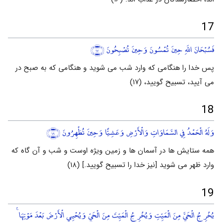
17
فَسُبْحَانَ اللَّهِ حِينَ تُمْسُونَ وَحِينَ تُصْبِحُونَ
﴿١٧﴾
پس خدا را هنگامی که وارد شب می شوید و هنگامی که به صبح در
می آیید، تسبیح گویید، (۱۷)
18
وَلَهُ الْحَمْدُ فِي السَّمَاوَاتِ وَالْأَرْضِ وَعَشِيًّا وَحِينَ تُظْهِرُونَ
﴿١٨﴾
همه ستایش ها در آسمان ها و زمین ویژه اوست و شب و آن گاه که
وارد ظهر می شوید [نیز خدا را تسبیح گویید.] (۱۸)
19
يُخْرِجُ الْحَيَّ مِنَ الْمَيِّتِ وَيُخْرِجُ الْمَيِّتَ مِنَ الْحَيِّ وَيُحْيِي الْأَرْضَ بَعْدَ مَوْتِهَا ۚ