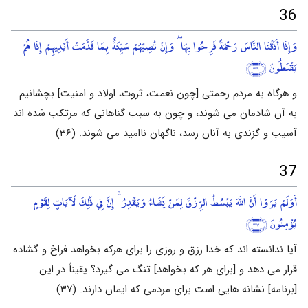
36
وَإِذَا أَذَقْنَا النَّاسَ رَحْمَةً فَرِحُوا بِهَا ۖ وَإِنْ تُصِبْهُمْ سَيِّئَةٌ بِمَا قَدَّمَتْ أَيْدِيهِمْ إِذَا هُمْ
يَقْنَطُونَ
﴿٣٦﴾
و هرگاه به مردم رحمتی [چون نعمت، ثروت، اولاد و امنیت] بچشانیم
به آن شادمان می شوند، و چون به سبب گناهانی که مرتکب شده اند
آسیب و گزندی به آنان رسد، ناگهان ناامید می شوند. (۳۶)
37
أَوَلَمْ يَرَوْا أَنَّ اللَّهَ يَبْسُطُ الرِّزْقَ لِمَنْ يَشَاءُ وَيَقْدِرُ ۚ إِنَّ فِي ذَٰلِكَ لَآيَاتٍ لِقَوْمٍ
يُؤْمِنُونَ
﴿٣٧﴾
آیا ندانسته اند که خدا رزق و روزی را برای هرکه بخواهد فراخ و گشاده
قرار می دهد و [برای هر که بخواهد] تنگ می گیرد؟ یقیناً در این
[برنامه] نشانه هایی است برای مردمی که ایمان دارند. (۳۷)