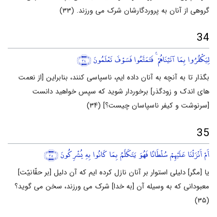
گروهی از آنان به پروردگارشان شرک می ورزند. (۳۳)
34
لِيَكْفُرُوا بِمَا آتَيْنَاهُمْ ۚ فَتَمَتَّعُوا فَسَوْفَ تَعْلَمُونَ
﴿٣٤﴾
بگذار تا به آنچه به آنان داده ایم، ناسپاسی کنند، بنابراین [از نعمت
های اندک و زودگذر] برخوردار شوید که سپس خواهید دانست
[سرنوشت و کیفر ناسپاسان چیست؟] (۳۴)
35
أَمْ أَنْزَلْنَا عَلَيْهِمْ سُلْطَانًا فَهُوَ يَتَكَلَّمُ بِمَا كَانُوا بِهِ يُشْرِكُونَ
﴿٣٥﴾
یا [مگر] دلیلی استوار بر آنان نازل کرده ایم که آن دلیل [بر حقّانیّت]
معبودانی که به وسیله آن [به خدا] شرک می ورزند، سخن می گوید؟
(۳۵)