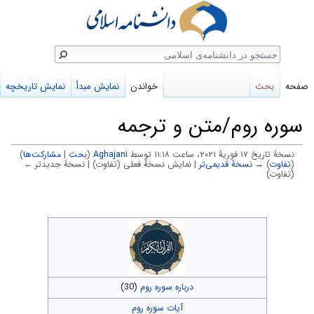
ستجو
صفحه
بحث
خواندن
نمایش مبدأ
نمایش تاریخچه
سوره روم/متن و ترجمه
نسخهٔ تاریخ ‏۱۷ فوریهٔ ۲۰۲۱، ساعت ۱۱:۱۸ توسط
Aghajani
(
بحث
|
مشارکت‌ها
)
(
تفاوت
)
→ نسخهٔ قدیمی‌تر
| نمایش نسخهٔ فعلی (تفاوت) | نسخهٔ جدیدتر ←
(تفاوت)
پرش
پرش
به
به
ناوبری
جستجو
درباره سوره روم
(30)
آیات سوره روم