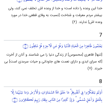
خدا این وعده را داده است؛ و خدا از وعده اش تخلف نمی کند، ولی
بیشتر مردم معرفت و شناخت [نسبت به وفای قطعی خدا در مورد
وعده اش] ندارند. (۶)
7
يَعْلَمُونَ ظَاهِرًا مِنَ الْحَيَاةِ الدُّنْيَا وَهُمْ عَنِ الْآخِرَةِ هُمْ غَافِلُونَ
﴿٧﴾
[تنها] ظاهری [محسوس] از زندگی دنیا را می شناسند و آنان از آخرت
[که سرای ابدی و دارای نعمت های جاودانی و حیات سرمدی است] بی
خبرند. (۷)
8
أَوَلَمْ يَتَفَكَّرُوا فِي أَنْفُسِهِمْ ۗ مَا خَلَقَ اللَّهُ السَّمَاوَاتِ وَالْأَرْضَ وَمَا بَيْنَهُمَا إِلَّا
بِالْحَقِّ وَأَجَلٍ مُسَمًّى ۗ وَإِنَّ كَثِيرًا مِنَ النَّاسِ بِلِقَاءِ رَبِّهِمْ لَكَافِرُونَ
﴿٨﴾