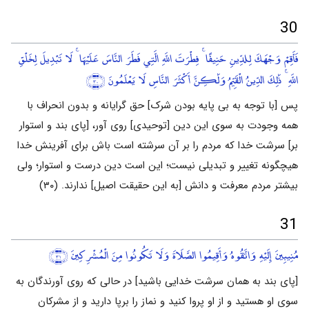
30
فَأَقِمْ وَجْهَكَ لِلدِّينِ حَنِيفًا ۚ فِطْرَتَ اللَّهِ الَّتِي فَطَرَ النَّاسَ عَلَيْهَا ۚ لَا تَبْدِيلَ لِخَلْقِ
اللَّهِ ۚ ذَٰلِكَ الدِّينُ الْقَيِّمُ وَلَٰكِنَّ أَكْثَرَ النَّاسِ لَا يَعْلَمُونَ
﴿٣٠﴾
پس [با توجه به بی پایه بودن شرک] حق گرایانه و بدون انحراف با
همه وجودت به سوی این دین [توحیدی] روی آور، [پای بند و استوار
بر] سرشت خدا که مردم را بر آن سرشته است باش برای آفرینش خدا
هیچگونه تغییر و تبدیلی نیست؛ این است دین درست و استوار؛ ولی
بیشتر مردم معرفت و دانش [به این حقیقت اصیل] ندارند. (۳۰)
31
مُنِيبِينَ إِلَيْهِ وَاتَّقُوهُ وَأَقِيمُوا الصَّلَاةَ وَلَا تَكُونُوا مِنَ الْمُشْرِكِينَ
﴿٣١﴾
[پای بند به همان سرشت خدایی باشید] در حالی که روی آورندگان به
سوی او هستید و از او پروا کنید و نماز را برپا دارید و از مشرکان