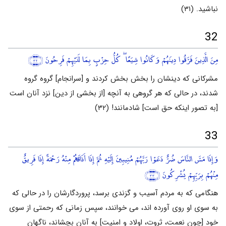
نباشید. (۳۱)
32
مِنَ الَّذِينَ فَرَّقُوا دِينَهُمْ وَكَانُوا شِيَعًا ۖ كُلُّ حِزْبٍ بِمَا لَدَيْهِمْ فَرِحُونَ
﴿٣٢﴾
مشرکانی که دینشان را بخش بخش کردند و [سرانجام] گروه گروه
شدند، در حالی که هر گروهی به آنچه [از بخشی از دین] نزد آنان است
[به تصور اینکه حق است] شادمانند! (۳۲)
33
وَإِذَا مَسَّ النَّاسَ ضُرٌّ دَعَوْا رَبَّهُمْ مُنِيبِينَ إِلَيْهِ ثُمَّ إِذَا أَذَاقَهُمْ مِنْهُ رَحْمَةً إِذَا فَرِيقٌ
مِنْهُمْ بِرَبِّهِمْ يُشْرِكُونَ
﴿٣٣﴾
هنگامی که به مردم آسیب و گزندی برسد، پروردگارشان را در حالی که
به سوی او روی آورده اند، می خوانند، سپس زمانی که رحمتی از سوی
خود [چون نعمت، ثروت، اولاد و امنیت] به آنان بچشاند، ناگهان