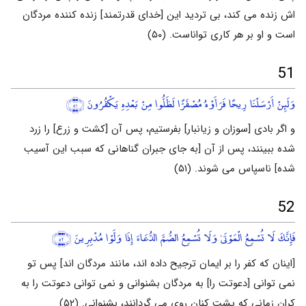
اش زنده می کند، بی تردید این [خدای قدرتمند] زنده کننده مردگان
است و او بر هر کاری تواناست. (۵۰)
51
وَلَئِنْ أَرْسَلْنَا رِيحًا فَرَأَوْهُ مُصْفَرًّا لَظَلُّوا مِنْ بَعْدِهِ يَكْفُرُونَ
﴿٥١﴾
و اگر بادی [سوزان و زیانبار] بفرستیم، پس آن [کشت و زرع] را زرد
شده ببینند، پس از آن [به جای جبران گناهانی که سبب این آسیب
شده] ناسپاس می شوند. (۵۱)
52
فَإِنَّكَ لَا تُسْمِعُ الْمَوْتَىٰ وَلَا تُسْمِعُ الصُّمَّ الدُّعَاءَ إِذَا وَلَّوْا مُدْبِرِينَ
﴿٥٢﴾
[اینان که کفر را بر ایمان ترجیح داده اند، مانند مردگان اند] پس تو
نمی توانی [دعوتت را] به مردگان بشنوانی و نمی توانی دعوتت را به
کران زمانی که پشت کنان روی می گردانند، بشنوانی. (۵۲)