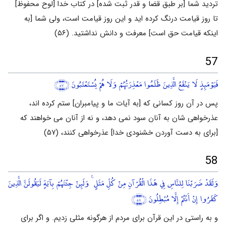
تردید شما [بر طبق قضا و قدر ثبت شده] در کتاب خدا [لوح محفوظ]
تا روز قیامت درنگ کرده اید و این روز قیامت است، ولی شما [به
اینکه قیامت حق است] معرفت و دانش نداشتید. (۵۶)
57
فَيَوْمَئِذٍ لَا يَنْفَعُ الَّذِينَ ظَلَمُوا مَعْذِرَتُهُمْ وَلَا هُمْ يُسْتَعْتَبُونَ
﴿٥٧﴾
پس در آن روز کسانی که [به آیات ما و پیامبران] ستم کرده اند،
عذرخواهی شان به آنان سود نمی دهد، و نه از آنان می خواهند که
[برای به دست آوردن خشنودی خدا] عذرخواهی کنند، (۵۷)
58
وَلَقَدْ ضَرَبْنَا لِلنَّاسِ فِي هَٰذَا الْقُرْآنِ مِنْ كُلِّ مَثَلٍ ۚ وَلَئِنْ جِئْتَهُمْ بِآيَةٍ لَيَقُولَنَّ الَّذِينَ
كَفَرُوا إِنْ أَنْتُمْ إِلَّا مُبْطِلُونَ
﴿٥٨﴾
و به راستی در این قرآن برای مردم از هرگونه مثلی زدیم. و اگر برای