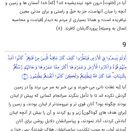
آیا در [خلوت] درون خود نیندیشیده اند؟ [که] خدا آسمان ها و زمین و
آنچه را میان آنهاست، جز به حقّ و راستی و برای مدتی معین
نیافریده است؛ و همانا بسیاری از مردم به دیدار [قیامت و محاسبه
اعمال به وسیله] پروردگارشان کافرند. (۸)
9
أَوَلَمْ يَسِيرُوا فِي الْأَرْضِ فَيَنْظُرُوا كَيْفَ كَانَ عَاقِبَةُ الَّذِينَ مِنْ قَبْلِهِمْ ۚ كَانُوا أَشَدَّ
مِنْهُمْ قُوَّةً وَأَثَارُوا الْأَرْضَ وَعَمَرُوهَا أَكْثَرَ مِمَّا عَمَرُوهَا وَجَاءَتْهُمْ رُسُلُهُمْ
بِالْبَيِّنَاتِ ۖ فَمَا كَانَ اللَّهُ لِيَظْلِمَهُمْ وَلَٰكِنْ كَانُوا أَنْفُسَهُمْ يَظْلِمُونَ
﴿٩﴾
آیا [به غفلت نانی می خورند و بی خبر به سر می برند و] در زمین
گردش نکرده اند تا با تأمل بنگرند سرانجام کسانی که پیش از اینان
بودند چگونه بود؟ آنان قوی تر و نیرومندتر از اینان بودند، و زمین را
[برای هدف های گوناگون] زیر و رو کردند و آن را بیش از آنچه اینان
آبادش کردند، آباد نمودند، و پیامبرانشان دلایل روشن برای آنان
آوردند [ولی به سبب تکذیب پیامبرانشان هلاک شدند]؛ پس خدا بر