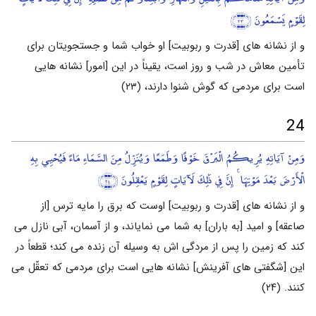
لِقَوْمٍ يَسْمَعُونَ
﴿٢٣﴾
و از نشانه های [قدرت و ربوبیت] او خواب شما و جستجویتان برای
تأمین معاش در شب و روز است، یقیناً در این [امور] نشانه هایی
است برای مردمی که گوش شنوا دارند، (۲۳)
24
وَمِنْ آيَاتِهِ يُرِيكُمُ الْبَرْقَ خَوْفًا وَطَمَعًا وَيُنَزِّلُ مِنَ السَّمَاءِ مَاءً فَيُحْيِي بِهِ
الْأَرْضَ بَعْدَ مَوْتِهَا ۚ إِنَّ فِي ذَٰلِكَ لَآيَاتٍ لِقَوْمٍ يَعْقِلُونَ
﴿٢٤﴾
و از نشانه های [قدرت و ربوبیت] اوست که برق را مایه ترس [از
صاعقه] و امید [به باران] به شما می نمایاند، و از آسمان، آبی نازل می
کند که زمین را پس از مردگی اش به وسیله آن زنده می کند؛ قطعاً در
این [شگفتی های آفرینش] نشانه هایی است برای مردمی که تعقّل می
کنند. (۲۴)