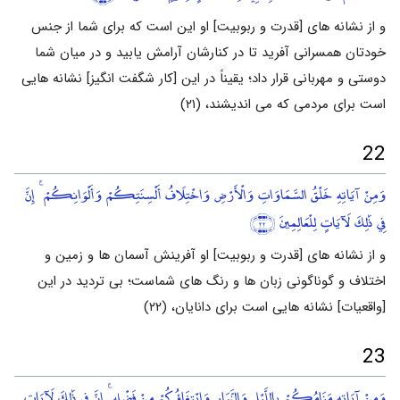
و از نشانه های [قدرت و ربوبیت] او این است که برای شما از جنس
خودتان همسرانی آفرید تا در کنارشان آرامش یابید و در میان شما
دوستی و مهربانی قرار داد؛ یقیناً در این [کار شگفت انگیز] نشانه هایی
است برای مردمی که می اندیشند، (۲۱)
22
وَمِنْ آيَاتِهِ خَلْقُ السَّمَاوَاتِ وَالْأَرْضِ وَاخْتِلَافُ أَلْسِنَتِكُمْ وَأَلْوَانِكُمْ ۚ إِنَّ
فِي ذَٰلِكَ لَآيَاتٍ لِلْعَالِمِينَ
﴿٢٢﴾
و از نشانه های [قدرت و ربوبیت] او آفرینش آسمان ها و زمین و
اختلاف و گوناگونی زبان ها و رنگ های شماست؛ بی تردید در این
[واقعیات] نشانه هایی است برای دانایان، (۲۲)
23
وَمِنْ آيَاتِهِ مَنَامُكُمْ بِاللَّيْلِ وَالنَّهَارِ وَابْتِغَاؤُكُمْ مِنْ فَضْلِهِ ۚ إِنَّ فِي ذَٰلِكَ لَآيَاتٍ