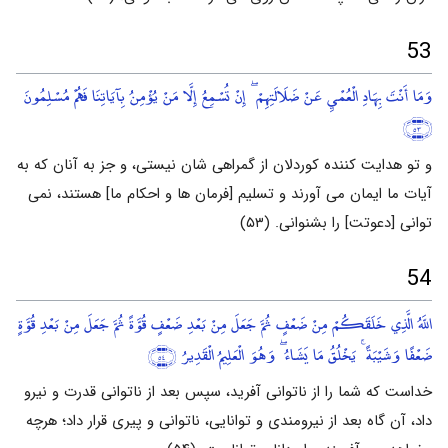
53
وَمَا أَنْتَ بِهَادِ الْعُمْيِ عَنْ ضَلَالَتِهِمْ ۖ إِنْ تُسْمِعُ إِلَّا مَنْ يُؤْمِنُ بِآيَاتِنَا فَهُمْ مُسْلِمُونَ
﴿٥٣﴾
و تو هدایت کننده کوردلان از گمراهی شان نیستی، و جز به آنان که به
آیات ما ایمان می آورند و تسلیم [فرمان ها و احکام ما] هستند، نمی
توانی [دعوتت] را بشنوانی. (۵۳)
54
اللَّهُ الَّذِي خَلَقَكُمْ مِنْ ضَعْفٍ ثُمَّ جَعَلَ مِنْ بَعْدِ ضَعْفٍ قُوَّةً ثُمَّ جَعَلَ مِنْ بَعْدِ قُوَّةٍ
ضَعْفًا وَشَيْبَةً ۚ يَخْلُقُ مَا يَشَاءُ ۖ وَهُوَ الْعَلِيمُ الْقَدِيرُ
﴿٥٤﴾
خداست که شما را از ناتوانی آفرید، سپس بعد از ناتوانی قدرت و نیرو
داد، آن گاه بعد از نیرومندی و توانایی، ناتوانی و پیری قرار داد؛ هرچه