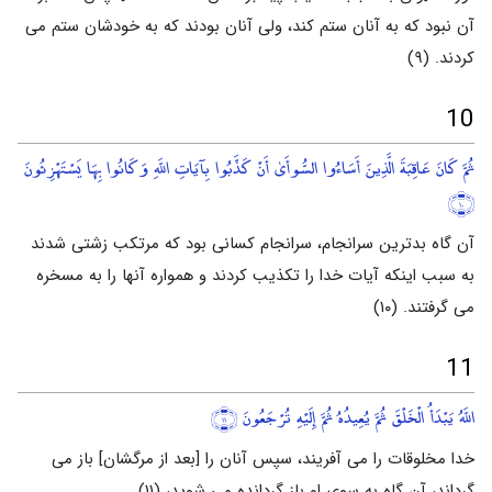
آن نبود که به آنان ستم کند، ولی آنان بودند که به خودشان ستم می
کردند. (۹)
10
ثُمَّ كَانَ عَاقِبَةَ الَّذِينَ أَسَاءُوا السُّوأَىٰ أَنْ كَذَّبُوا بِآيَاتِ اللَّهِ وَكَانُوا بِهَا يَسْتَهْزِئُونَ
﴿١٠﴾
آن گاه بدترین سرانجام، سرانجام کسانی بود که مرتکب زشتی شدند
به سبب اینکه آیات خدا را تکذیب کردند و همواره آنها را به مسخره
می گرفتند. (۱۰)
11
اللَّهُ يَبْدَأُ الْخَلْقَ ثُمَّ يُعِيدُهُ ثُمَّ إِلَيْهِ تُرْجَعُونَ
﴿١١﴾
خدا مخلوقات را می آفریند، سپس آنان را [بعد از مرگشان] باز می
گرداند، آن گاه به سوی او باز گردانده می شوید، (۱۱)