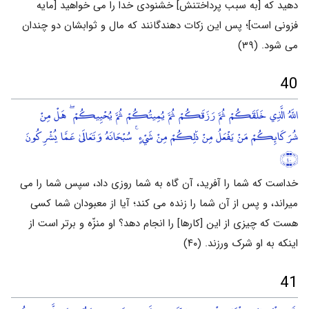
دهید که [به سبب پرداختنش] خشنودی خدا را می خواهید [مایه
فزونی است]؛ پس این زکات دهندگانند که مال و ثوابشان دو چندان
می شود. (۳۹)
40
اللَّهُ الَّذِي خَلَقَكُمْ ثُمَّ رَزَقَكُمْ ثُمَّ يُمِيتُكُمْ ثُمَّ يُحْيِيكُمْ ۖ هَلْ مِنْ
شُرَكَائِكُمْ مَنْ يَفْعَلُ مِنْ ذَٰلِكُمْ مِنْ شَيْءٍ ۚ سُبْحَانَهُ وَتَعَالَىٰ عَمَّا يُشْرِكُونَ
﴿٤٠﴾
خداست که شما را آفرید، آن گاه به شما روزی داد، سپس شما را می
میراند، و پس از آن شما را زنده می کند؛ آیا از معبودان شما کسی
هست که چیزی از این [کارها] را انجام دهد؟ او منزّه و برتر است از
اینکه به او شرک ورزند. (۴۰)
41