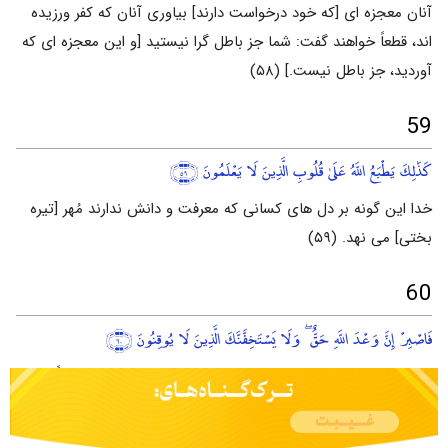
آنان معجزه ای [که خود درخواست دارند] بیاوری آنان که کفر ورزیده
اند، قطعاً خواهند گفت: شما جز باطل گرا نیستید [و این معجزه ای که
آوردید، جز باطل نیست.] (۵۸)
59
كَذَٰلِكَ يَطْبَعُ اللَّهُ عَلَىٰ قُلُوبِ الَّذِينَ لَا يَعْلَمُونَ
﴿٥٩﴾
خدا این گونه بر دل های کسانی که معرفت و دانش ندارند مُهر [تیره
بختی] می نهد. (۵۹)
60
فَاصْبِرْ إِنَّ وَعْدَ اللَّهِ حَقٌّ ۖ وَلَا يَسْتَخِفَّنَّكَ الَّذِينَ لَا يُوقِنُونَ
﴿٦٠﴾
پس [بر آزار و یاوه گویی این تیره بختان] شکیبایی کن که یقیناً وعده
خدا [در مورد یاری و پیروزی تو] حق است، و مبادا آنان که یقین [به
وعده های حق و برپا شدن قیامت] ندارند تو را به ناشکیبایی و سبک