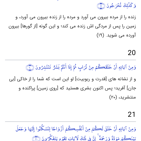
وَكَذَٰلِكَ تُخْرَجُونَ
﴿١٩﴾
زنده را از مرده بیرون می آورد و مرده را از زنده بیرون می آورد، و
زمین را پس از مردگی اش زنده می کند؛ و این گونه [از گورها] بیرون
آورده می شوید. (۱۹)
20
وَمِنْ آيَاتِهِ أَنْ خَلَقَكُمْ مِنْ تُرَابٍ ثُمَّ إِذَا أَنْتُمْ بَشَرٌ تَنْتَشِرُونَ
﴿٢٠﴾
و از نشانه های [قدرت و ربوبیت] او این است که شما را از خاکی [بی
جان] آفرید؛ پس اکنون بشری هستید که [روی زمین] پراکنده و
منتشرید، (۲۰)
21
وَمِنْ آيَاتِهِ أَنْ خَلَقَ لَكُمْ مِنْ أَنْفُسِكُمْ أَزْوَاجًا لِتَسْكُنُوا إِلَيْهَا وَجَعَلَ
بَيْنَكُمْ مَوَدَّةً وَرَحْمَةً ۚ إِنَّ فِي ذَٰلِكَ لَآيَاتٍ لِقَوْمٍ يَتَفَكَّرُونَ
﴿٢١﴾