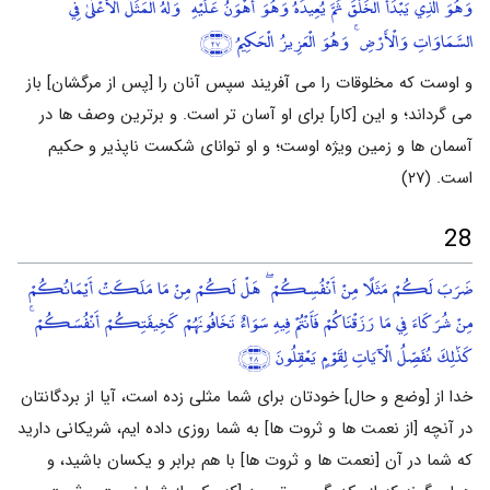
وَهُوَ الَّذِي يَبْدَأُ الْخَلْقَ ثُمَّ يُعِيدُهُ وَهُوَ أَهْوَنُ عَلَيْهِ ۚ وَلَهُ الْمَثَلُ الْأَعْلَىٰ فِي
السَّمَاوَاتِ وَالْأَرْضِ ۚ وَهُوَ الْعَزِيزُ الْحَكِيمُ
﴿٢٧﴾
و اوست که مخلوقات را می آفریند سپس آنان را [پس از مرگشان] باز
می گرداند؛ و این [کار] برای او آسان تر است. و برترین وصف ها در
آسمان ها و زمین ویژه اوست؛ و او توانای شکست ناپذیر و حکیم
است. (۲۷)
28
ضَرَبَ لَكُمْ مَثَلًا مِنْ أَنْفُسِكُمْ ۖ هَلْ لَكُمْ مِنْ مَا مَلَكَتْ أَيْمَانُكُمْ
مِنْ شُرَكَاءَ فِي مَا رَزَقْنَاكُمْ فَأَنْتُمْ فِيهِ سَوَاءٌ تَخَافُونَهُمْ كَخِيفَتِكُمْ أَنْفُسَكُمْ ۚ
كَذَٰلِكَ نُفَصِّلُ الْآيَاتِ لِقَوْمٍ يَعْقِلُونَ
﴿٢٨﴾
خدا از [وضع و حال] خودتان برای شما مثلی زده است، آیا از بردگانتان
در آنچه [از نعمت ها و ثروت ها] به شما روزی داده ایم، شریکانی دارید
که شما در آن [نعمت ها و ثروت ها] با هم برابر و یکسان باشید، و