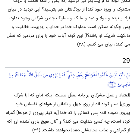
همان گونه که از یکدیگر می ترسید [که یکی از شما نعمت و ثروت
مشترک را ویژه خود کند] از بردگانتان هم بترسید؟ [بی تردید در میان
آزاد و برده و مولا و عبد و مالک و مملوک چنین شرکتی وجود ندارد،
پس چگونه ممکن است مملوک خدا در خدایی، ربوبیت، خالقیت و
مالکیّت شریک او باشد؟!] این گونه آیات خود را برای مردمی که تعقّل
می کنند، بیان می کنیم. (۲۸)
29
بَلِ اتَّبَعَ الَّذِينَ ظَلَمُوا أَهْوَاءَهُمْ بِغَيْرِ عِلْمٍ ۖ فَمَنْ يَهْدِي مَنْ أَضَلَّ اللَّهُ ۖ وَمَا لَهُمْ مِنْ
نَاصِرِينَ
﴿٢٩﴾
[اعتقاد و عمل مشرکان بر پایه تعقّل نیست] بلکه آنان که [با شرک
ورزی] ستم کرده اند از روی جهل و نادانی از هواهای نفسانی خود
پیروی نموده اند؛ پس کسانی را که خدا [به کیفر پیروی از هواها] گمراه
کرده است، چه کسی هدایت می کند؟ و آنان هیچ یاری کننده ای [که
از گمراهی و عذاب نجاتشان دهد] نخواهند داشت. (۲۹)