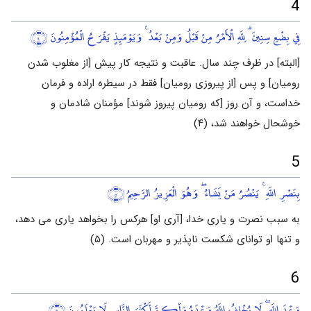
4
فِي بِضْعِ سِنِينَ ۗ لِلَّهِ الْأَمْرُ مِنْ قَبْلُ وَمِنْ بَعْدُ ۚ وَيَوْمَئِذٍ يَفْرَحُ الْمُؤْمِنُونَ
﴿٤﴾
[البته] در ظرف چند سال. عاقبت و نتیجه کار پیش [از مغلوب شدن
رومیان] و پس [از پیروزی رومیان] فقط در سیطره اراده و فرمان
خداست، و آن روز [که رومیان پیروز شوند] مؤمنان شادمان و
خوشحال خواهند شد، (۴)
5
بِنَصْرِ اللَّهِ ۚ يَنْصُرُ مَنْ يَشَاءُ ۖ وَهُوَ الْعَزِيزُ الرَّحِيمُ
﴿٥﴾
به سبب نصرت و یاری خدا، [آری او] هرکس را بخواهد یاری می دهد،
و تنها او توانای شکست ناپذیر و مهربان است. (۵)
6
وَعْدَ اللَّهِ ۖ لَا يُخْلِفُ اللَّهُ وَعْدَهُ وَلَٰكِنَّ أَكْثَرَ النَّاسِ لَا يَعْلَمُونَ
﴿٦﴾