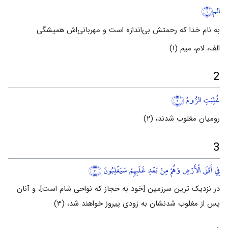
الم
﴿١﴾
به نام خدا که رحمتش بی‌اندازه است و مهربانی‌اش همیشگی
الف، لام، میم (۱)
2
غُلِبَتِ الرُّومُ
﴿٢﴾
رومیان مغلوب شدند، (۲)
3
فِي أَدْنَى الْأَرْضِ وَهُمْ مِنْ بَعْدِ غَلَبِهِمْ سَيَغْلِبُونَ
﴿٣﴾
در نزدیک ترین سرزمین [خود به حجاز که نواحی شام است]، و آنان
پس از مغلوب شدنشان به زودی پیروز خواهند شد، (۳)