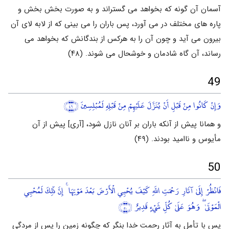
آسمان آن گونه که بخواهد می گستراند و به صورت بخش بخش و
پاره های مختلف در می آورد، پس باران را می بینی که از لابه لای آن
بیرون می آید و چون آن را به هرکس از بندگانش که بخواهد می
رساند، آن گاه شادمان و خوشحال می شوند. (۴۸)
49
وَإِنْ كَانُوا مِنْ قَبْلِ أَنْ يُنَزَّلَ عَلَيْهِمْ مِنْ قَبْلِهِ لَمُبْلِسِينَ
﴿٤٩﴾
و همانا پیش از آنکه باران بر آنان نازل شود، [آری] پیش از آن
مأیوس و ناامید بودند. (۴۹)
50
فَانْظُرْ إِلَىٰ آثَارِ رَحْمَتِ اللَّهِ كَيْفَ يُحْيِي الْأَرْضَ بَعْدَ مَوْتِهَا ۚ إِنَّ ذَٰلِكَ لَمُحْيِي
الْمَوْتَىٰ ۖ وَهُوَ عَلَىٰ كُلِّ شَيْءٍ قَدِيرٌ
﴿٥٠﴾
پس با تأمل به آثار رحمت خدا بنگر که چگونه زمین را پس از مردگی