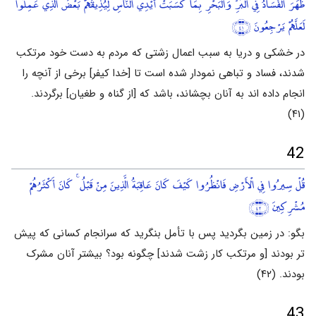
ظَهَرَ الْفَسَادُ فِي الْبَرِّ وَالْبَحْرِ بِمَا كَسَبَتْ أَيْدِي النَّاسِ لِيُذِيقَهُمْ بَعْضَ الَّذِي عَمِلُوا
لَعَلَّهُمْ يَرْجِعُونَ
﴿٤١﴾
در خشکی و دریا به سبب اعمال زشتی که مردم به دست خود مرتکب
شدند، فساد و تباهی نمودار شده است تا [خدا کیفر] برخی از آنچه را
انجام داده اند به آنان بچشاند، باشد که [از گناه و طغیان] برگردند.
(۴۱)
42
قُلْ سِيرُوا فِي الْأَرْضِ فَانْظُرُوا كَيْفَ كَانَ عَاقِبَةُ الَّذِينَ مِنْ قَبْلُ ۚ كَانَ أَكْثَرُهُمْ
مُشْرِكِينَ
﴿٤٢﴾
بگو: در زمین بگردید پس با تأمل بنگرید که سرانجام کسانی که پیش
تر بودند [و مرتکب کار زشت شدند] چگونه بود؟ بیشتر آنان مشرک
بودند. (۴۲)
43