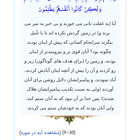
وَلَٰكِنْ كَانُوا أَنْفُسَهُمْ يَظْلِمُونَ
آیا [به غفلت نانی می خورند و بی خبر به سر می
برند و] در زمین گردش نکرده اند تا با تأمل
بنگرند سرانجام کسانی که پیش از اینان بودند
چگونه بود؟ آنان قوی تر و نیرومندتر از اینان
بودند، و زمین را [برای هدف های گوناگون] زیر و
رو کردند و آن را بیش از آنچه اینان آبادش کردند،
آباد نمودند، و پیامبرانشان دلایل روشن برای آنان
آوردند [ولی به سبب تکذیب پیامبرانشان هلاک
شدند]؛ پس خدا بر آن نبود که به آنان ستم کند،
ولی آنان بودند که به خودشان ستم می کردند.
[30–9] (
مشاهده آیه در سوره
)