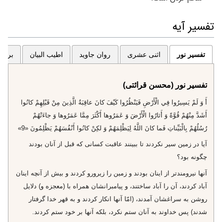
تفسیر آیه
تفسیر نور
اثنی عشری
روان جاوید
اطیب البیان
برگزی
تفسیر نور (محسن قرائتی)
أَ وَ لَمْ يَسِيرُوا فِي الْأَرْضِ فَيَنْظُرُوا كَيْفَ كانَ عاقِبَةُ الَّذِينَ مِنْ قَبْلِهِمْ كانُوا
أَشَدَّ مِنْهُمْ قُوَّةً وَ أَثارُوا الْأَرْضَ وَ عَمَرُوها أَكْثَرَ مِمَّا عَمَرُوها وَ جاءَتْهُمْ
رُسُلُهُمْ بِالْبَيِّناتِ فَما كانَ اللَّهُ لِيَظْلِمَهُمْ وَ لكِنْ كانُوا أَنْفُسَهُمْ يَظْلِمُونَ «9»
آيا در زمين سير نكردند تا ببينند عاقبت كسانى كه قبل از آنان بودند
چگونه بود؟
آنها نيرومندتر از اينان بودند و زمين را زيرورو كردند و بيش از آنچه اينان
آباد كردند، آن را آباد ساختند، و پيامبرانشان همراه با (معجزه و) دلايل
روشن به سراغشان آمدند، (امّا آنها انكار كردند و به قهر خدا گرفتار
شدند) پس خداوند به آنان ستم نكرد، بلكه آنها بر خود ستم كردند.