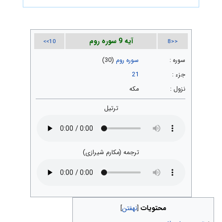
آیه 9 سوره روم
10>>
<<8
سوره :
سوره روم
(30)
جزء :
21
نزول :
مکه
ترتیل
ترجمه (مکارم شیرازی)
محتویات