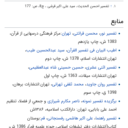
«2». نهج البلاغه، نامه‌ى 31.
↑
تفسير احسن الحديث، سید علی اکبر قرشی ، ج‏8، ص: 177
جلد 7 - صفحه 183
منابع
امروز و فردا درس گرفت. «فَيَنْظُرُوا»
4- سير و سفر بايد عامل توجّه و به دور از غفلت باشد. «فَيَنْظُرُوا»
تفسیر نور
،
محسن قرائتی
،
تهران
:مركز فرهنگى درسهايى از قرآن،
5- به سرنوشت و عاقبت اقوام گذشته بنگريد، نه به جلوه‌هاى روزمرّه‌ى
1383 ش، چاپ يازدهم
آنان.
اطیب البیان فی تفسیر القرآن‌
،
سید عبدالحسین طیب
،
كَيْفَ كانَ عاقِبَةُ ...
تهران:انتشارات اسلام‌، 1378 ش‌، چاپ دوم‌
تفسیر اثنی عشری
،
حسین حسینی شاه عبدالعظیمی
،
6- قبل از اسلام، تمدّن و قدرت‌هاى بزرگى پديدار شده و نابود شده‌اند.
«مِنْ قَبْلِهِمْ»
تهران:انتشارات ميقات، 1363 ش، چاپ اول
تفسیر روان جاوید
،
محمد ثقفی تهرانی
، تهران:انتشارات برهان،
7- اگر خدا غضب كند، هيچ قومى با هيچ قدرتى تاب مقاومت ندارد.
«كانُوا أَشَدَّ مِنْهُمْ قُوَّةً»
1398 ق، چاپ سوم
8- توجّه به هلاكت و نابودى قدرت‌هاى بزرگ، عامل بازدارنده‌ى غرور
برگزیده تفسیر نمونه
،
ناصر مکارم شیرازی
و جمعي از فضلا، تنظیم
است.
احمد علی بابایی، تهران: دارالکتب اسلامیه، ۱۳۸۶ش
«كانُوا أَشَدَّ مِنْهُمْ قُوَّةً»
تفسیر راهنما
،
علی اکبر هاشمی رفسنجانی
،
قم
:بوستان
كتاب(انتشارات دفتر تبليغات اسلامي حوزه علميه قم)، 1386 ش‌،
9- سعادت و خوشبختى تنها در قدرت و آبادانى نيست، بلكه در ايمان و