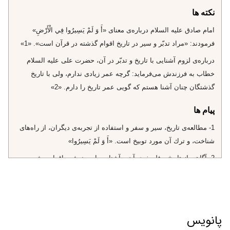
نکته ها
امام صادق عليه السلام درباره‌ى معناى‌ «أَ وَ لَمْ يَسِيرُوا فِي الْأَرْضِ»
فرمودند: «مراد تدبّر و سير در تاريخ اقوام گذشته در قرآن است». «1»
درباره‌ى لزوم آشنايى با تاريخ و تدبّر در آن، حضرت على عليه السلام
خطاب به فرزندش مى‌فرمايد: گرچه عمر زيادى ندارم، ولى با تاريخ
گذشتگان چنان آشنا هستم كه گويى عمر تاريخ را دارم. «2»
پیام ها
1- مطالعه‌ى تاريخ، سير و سفر و استفاده از تجربه‌ى ديگران، از راه‌هاى
شناخت، و ترك آن مورد توبيخ است. «أَ وَ لَمْ يَسِيرُوا»
2- آگاهى از تاريخ و فلسفه‌ى آن و آشنايى با سرنوشت اقوام پيشين،
انسان را از ظاهربينى نجات مى‌دهد. «يَعْلَمُونَ ظاهِراً- أَ وَ لَمْ يَسِيرُوا»
3- تحوّلات تاريخى بر اساس قوانين ثابت است كه مى‌توان از گذشته،
براى‌
پانویس
«1». تفسير نورالثقلين.