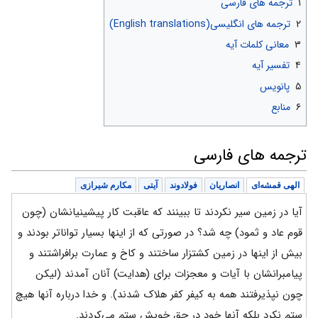
۱
ترجمه های فارسی
۲
ترجمه های انگلیسی(English translations)
۳
معانی کلمات آیه
۴
تفسیر آیه
۵
پانویس
۶
منابع
ترجمه های فارسی
الهی قمشه‌ای
انصاریان
فولادوند
آیتی
مکارم شیرازی
آیا در زمین سیر نکردند تا ببینند که عاقبت کار پیشینیانشان (چون
قوم عاد و ثمود) چه شد؟ در صورتی که از اینها بسیار تواناتر بودند و
بیش از اینها در زمین کشتزار ساختند و کاخ و عمارت برافراشتند و
پیامبرانشان با آیات و معجزات برای (هدایت) آنان آمدند (لیکن
چون نپذیرفتند همه به کیفر کفر هلاک شدند). و خدا درباره آنها هیچ
ستم نکرد بلکه آنها خود در حق خویش ستم می‌کردند.