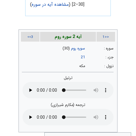
[30–2] (
مشاهده آیه در سوره
)
آیه 2 سوره روم
3>>
<<1
سوره :
سوره روم
(30)
جزء :
21
نزول :
مکه
ترتیل
ترجمه (مکارم شیرازی)