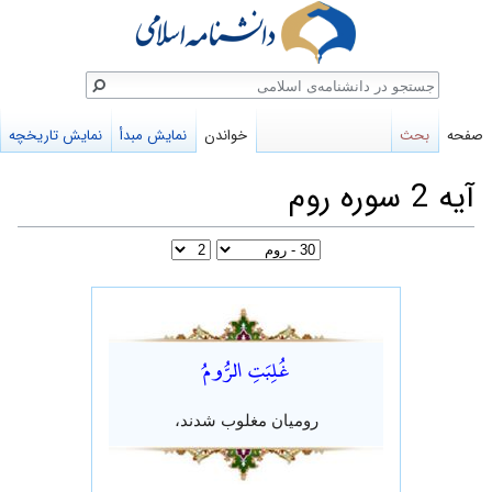
ستجو
صفحه
بحث
خواندن
نمایش مبدأ
نمایش تاریخچه
آیه 2 سوره روم
پرش
پرش
به
به
غُلِبَتِ الرُّومُ
ناوبری
جستجو
رومیان مغلوب شدند،