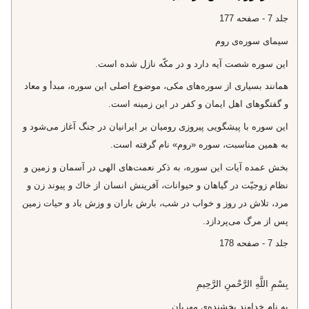
جلد 7 - صفحه 177
سیمای سوره‌ى روم‌
اين سوره شصت آيه دارد و در مكّه نازل شده است.
همانند بسيارى از سوره‌هاى مكى، موضوع اصلى اين سوره، مبدأ و معاد
و گفتگوهاى اهل ايمان و كفر در اين زمينه است.
اين سوره با پيشگويى پيروزى روميان بر ايرانيان در جنگ آغاز مى‌شود و
به همين مناسبت، سوره «روم» نام گرفته است.
بخش عمده آيات اين سوره، به ذكر نعمت‌هاى الهى در آسمان و زمين و
نظام زوجيّت در گياهان و حيوانات، آفرينش انسان از خاك و پيوند زن و
مرد، تلاش در روز و خواب در شب، بارش باران و وزش باد و حيات زمين
پس از مرگ مى‌پردازد.
جلد 7 - صفحه 178
بِسْمِ اللَّهِ الرَّحْمنِ الرَّحِيمِ‌
به نام خداوند بخشنده‌ى مهربان‌