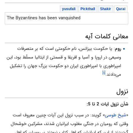
yusufali
Pickthall
Shakir
Qarai
The Byzantines has been vanquished
معانی کلمات آیه
روم
: يا حكومت بيزانس، نام حكومتى است كه بر متصرفات
وسيعى در اروپا و آسيا و افريقا و قسمتى از ايتاليا مسلّط بود، اين
امپراطورى با امپراطورى ايران دو حكومت بزرگ جهان را تشكيل
[۱]
مى‌‏دادند.
نزول
شأن نزول آیات 2 تا 5:
«
شیخ طوسى
» گویند: در سبب نزول این آیات چنین معروف است
وقتى که رومیان در جنگى مغلوب ایرانیان شدند، مشرکین خوشحال
گردیدند از این که ایرانیان که اهل کتاب نبودند بر رومیان که اهل