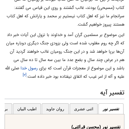
کتاب (مسیحى) بودند، غالب گشتند و روى این قیاس مى گفتند:
سرانجام ما نیز که اهل کتاب نیستیم بر محمد و یارانش که اهل کتاب
هستند پیروز خواهیم گشت.
این موضوع بر مسلمین گران آمد و خداوند با نزول این آیات خبر داد
که اگر چه روم مغلوب شده است ولى بزودى جنگ دیگرى دوباره میان
آن‌ها برپا خواهد شد و در این جنگ رومیان غالب خواهند گردید آن
هم در عرض چند سال و بضع عدد ما بین سه سال تا ده سال مى
باشد و این موضوع از معجزات قرآن است که براى
رسول خدا
صلى الله
[۲]
علیه و آله از امر غیب که اتفاق نیفتاده بود خبر داده است.
تفسیر آیه
تفسیر نور
اثنی عشری
روان جاوید
اطیب البیان
برگزی
تفسیر نور (محسن قرائتی)