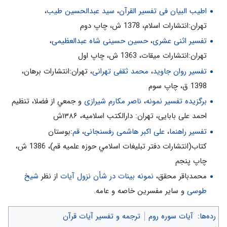
اطیب البیان فی تفسیر القرآن‌
،
سید عبدالحسین طیب
،
مراد از «بِضْعِ»، قطعه‌اى از زمان (بين سه تا نه سال) است.
تهران:انتشارات اسلام‌، 1378 ش‌، چاپ دوم‌
سؤال: پيروزى سپاه روم بر ايرانيان، چه ربطى به مسلمانان دارد كه
تفسیر اثنی عشری
،
حسین حسینی شاه عبدالعظیمی
،
قرآن مى‌فرمايد: «يَوْمَئِذٍ يَفْرَحُ الْمُؤْمِنُونَ»
تهران:انتشارات ميقات، 1363 ش، چاپ اول
پاسخ: پيامبر اسلام صلى الله عليه و آله نامه‌اى به پادشاهان ايران و روم
تفسیر روان جاوید
،
محمد ثقفی تهرانی
، تهران:انتشارات برهان،
نوشت و آن دو را به دين مبين اسلام دعوت كرد. خسرو پرويز، شاه
1398 ق، چاپ سوم
ايران نامه رسول خدا صلى الله عليه و آله را پاره كرد، ولى قيصر روم به
نامه پيامبر احترام گزارد. مسلمانان دوست داشتند روميان- كه به نامه
برگزیده تفسیر نمونه
،
ناصر مکارم شیرازی
و جمعي از فضلا، تنظیم
پيامبر احترام كردند- پيروز شوند، ولى آنان شكست خوردند ومسلمانان
احمد علی بابایی، تهران: دارالکتب اسلامیه، ۱۳۸۶ش
از اين حادثه ناراحت شدند. خداوند با نزول اين آيات به مسلمانان
تفسیر راهنما
،
علی اکبر هاشمی رفسنجانی
،
قم
:بوستان
بشارت داد كه اگر چه روميان شكست خوردند، ولى در آينده نزديك پيروز
كتاب(انتشارات دفتر تبليغات اسلامي حوزه علميه قم)، 1386 ش‌،
خواهند شد و آن پيروزى، سبب شادى مؤمنان خواهد شد. «2»
چاپ پنجم‌
آرى، جامعه‌ى ايمانى نبايد تنها به درون خود بنگرد، بلكه بايد نسبت به
محمدباقر محقق،
نمونه بینات در شأن نزول آیات
از نظر
شیخ
حوادث تلخ و شيرين ساير ملل نيز عكس العمل نشان دهد.
طوسی
و سایر مفسرین خاصه و عامه.
پیام ها
رده‌ها
:
آیات سوره روم
ترجمه و تفسیر آیات قرآن
1- يكى از نشانه‌هاى اعجاز قرآن، پيشگويى‌هاى صادقانه و محقّق آن