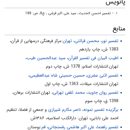
پانویس
↑
تفسير احسن الحديث، سید علی اکبر قرشی ، ج‏8، ص: 188
منابع
تفسیر نور
،
محسن قرائتی
،
تهران
:مركز فرهنگى درسهايى از قرآن،
1383 ش، چاپ يازدهم
اطیب البیان فی تفسیر القرآن‌
،
سید عبدالحسین طیب
،
تهران:انتشارات اسلام‌، 1378 ش‌، چاپ دوم‌
تفسیر اثنی عشری
،
حسین حسینی شاه عبدالعظیمی
،
تهران:انتشارات ميقات، 1363 ش، چاپ اول
تفسیر روان جاوید
،
محمد ثقفی تهرانی
، تهران:انتشارات برهان،
1398 ق، چاپ سوم
برگزیده تفسیر نمونه
،
ناصر مکارم شیرازی
و جمعي از فضلا، تنظیم
احمد علی بابایی، تهران: دارالکتب اسلامیه، ۱۳۸۶ش
تفسیر راهنما
،
علی اکبر هاشمی رفسنجانی
،
قم
:بوستان