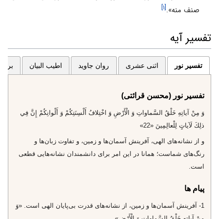
[۱]
صنف منه».
تفسیر آیه
تفسیر نور
اثنی عشری
روان جاوید
اطیب البیان
برگزی
تفسیر نور (محسن قرائتی)
وَ مِنْ آياتِهِ خَلْقُ السَّماواتِ وَ الْأَرْضِ وَ اخْتِلافُ أَلْسِنَتِكُمْ وَ أَلْوانِكُمْ إِنَّ فِي
ذلِكَ لَآياتٍ لِلْعالِمِينَ «22»
و از نشانه‌هاى الهى، آفرينش آسمان‌ها و زمين، و تفاوت زبان‌ها و
رنگ‌هاى شماست؛ همانا در اين امر براى دانشمندان نشانه‌هايى قطعى
است.
پیام ها
1- آفرينش آسمان‌ها و زمين، از نشانه‌هاى قدرت بى‌پايان الهى است. «وَ
مِنْ آياتِهِ خَلْقُ السَّماواتِ وَ الْأَرْضِ»