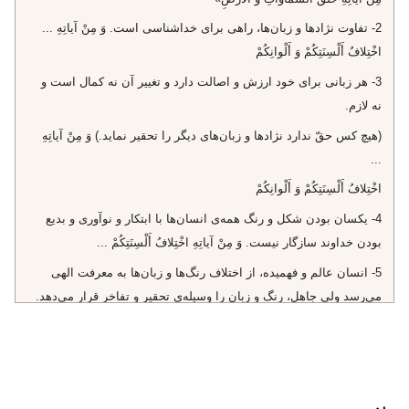
2- تفاوت نژادها و زبان‌ها، راهى براى خداشناسى است. وَ مِنْ آياتِهِ‌ ...
اخْتِلافُ أَلْسِنَتِكُمْ وَ أَلْوانِكُمْ‌
3- هر زبانى براى خود ارزش و اصالت دارد و تغيير آن نه كمال است و
نه لازم.
(هيچ كس حقّ ندارد نژادها و زبان‌هاى ديگر را تحقير نمايد.) وَ مِنْ آياتِهِ‌
...
اخْتِلافُ أَلْسِنَتِكُمْ وَ أَلْوانِكُمْ‌
4- يكسان بودن شكل و رنگ همه‌ى انسان‌ها با ابتكار و نوآورى و بديع
بودن خداوند سازگار نيست. وَ مِنْ آياتِهِ‌ اخْتِلافُ أَلْسِنَتِكُمْ‌ ...
5- انسان عالم و فهميده، از اختلاف رنگ‌ها و زبان‌ها به معرفت الهى
مى‌رسد ولى جاهل، رنگ و زبان را وسيله‌ى تحقير و تفاخر قرار مى‌دهد.
«لِلْعالِمِينَ»