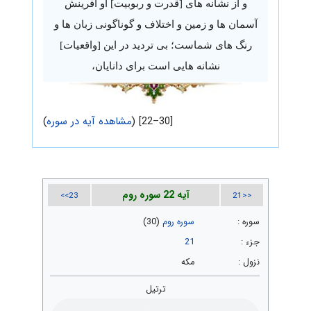
و از نشانه های [قدرت و ربوبیت] او آفرینش
آسمان ها و زمین و اختلاف و گوناگونی زبان ها و
رنگ های شماست؛ بی تردید در این [واقعیات]
نشانه هایی است برای دانایان،
[30–22] (
مشاهده آیه در سوره
)
آیه 22 سوره روم
23>>
<<21
سوره :
سوره روم
(30)
جزء :
21
نزول :
مکه
ترتیل