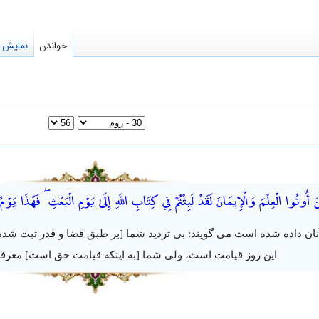
خواندن
نمایش م
نَ أُوتُوا الْعِلْمَ وَالْإِيمَانَ لَقَدْ لَبِثْتُمْ فِي كِتَابِ اللَّهِ إِلَىٰ يَوْمِ الْبَعْثِ ۖ فَهَٰذَا 
نان داده شده است می گویند: بی تردید شما [بر طبق قضا و قدر ثبت شده]
این روز قیامت است، ولی شما [به اینکه قیامت حق است] معرفت