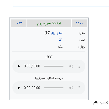
آیه 56 سوره روم
57>>
<<55
سوره :
سوره روم
(30)
جزء :
21
نزول :
مکه
ترتیل
ترجمه (مکارم شیرازی)
(یعنی عالم