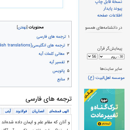
نسخهٔ قابل چاپ
پیوند پایدار
اطلاعات صفحه
محتویات
در دانشنامه‌های همسو
۱
ترجمه های فارسی
۲
ترجمه های انگلیسی(English translations)
پیمایش‌گر قرآن
۳
معانی کلمات آیه
۴
تفسیر آیه
سایر سایت‌ها
۵
پانویس
موسسه اهل‌البیت (ع)
۶
منابع
ترجمه های فارسی
الهی قمشه‌ای
انصاریان
فولادوند
آیتی
و آنان که مقام علم و ایمان داده شده‌اند