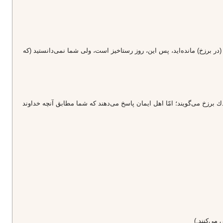
(در برزخ) مانده‌ايد، پس اين، روز رستاخيز است، ولى شما نمى‌دانستيد (كه
ندك برزخ مى‌گويند؛ امّا اهل ايمان پاسخ مى‌دهند كه شما مطابق آنچه خداوند