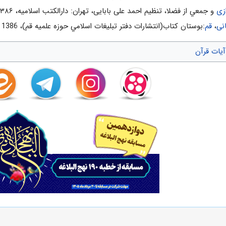
زی
و جمعي از فضلا، تنظیم احمد علی بابایی، تهران: دارالکتب اسلامیه، ۱۳۸۶ش
نی
،
قم
:بوستان كتاب(انتشارات دفتر تبليغات اسلامي حوزه علميه قم)، 1386 ش‌، چاپ پنجم‌
آیات قرآن