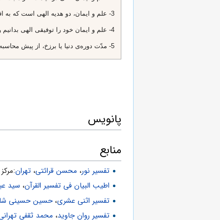
3- علم و ايمان، دو هديه الهى است كه به افراد عطا مى‌شود. «أُوتُوا الْعِلْمَ وَ الْإِيمانَ»
4- علم و ايمان خود را توفيقى الهى بدانيم و مغرور نشويم. «أُوتُوا الْعِلْمَ وَ الْإِيمانَ»
5- مدّت دوره‌ى دنيا يا برزخ، از پيش محاسبه و نوشته شده است. «فِي كِتابِ اللَّهِ»
پانویس
منابع
تفسیر نور
،
محسن قرائتی
،
تهران
:مركز فره
اطیب البیان فی تفسیر القرآن‌
،
سید عب
تفسیر اثنی عشری
،
حسین حسینی شاه 
تفسیر روان جاوید
،
محمد ثقفی تهرانی