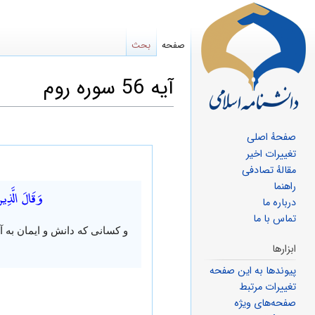
صفحه
بحث
آیه 56 سوره روم
صفحهٔ اصلی
پرش
پرش
تغییرات اخیر
مقالهٔ تصادفی
به
به
راهنما
وَقَالَ الَّذِي
ناوبری
جستجو
درباره ما
تماس با ما
و کسانی که دانش و ایمان به آ
ابزارها
پیوندها به این صفحه
تغییرات مرتبط
صفحه‌های ویژه