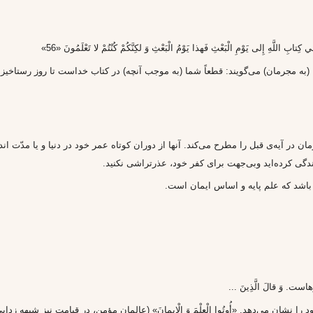
فِي كِتابِ اللَّهِ إِلى‌ يَوْمِ الْبَعْثِ فَهذا يَوْمُ الْبَعْثِ وَ لكِنَّكُمْ كُنْتُمْ لا تَعْلَمُونَ «56»
 (به مجرمان) مى‌گويند: قطعاً شما (به موجب آنچه) در كتاب خداست تا روز رستاخيز 
مان در آيه‌ى قبل را مطرح مى‌كند. آنها از دوران كوتاه عمر خود در دنيا و يا مدّت ا
 زندگى كرده‌ايد وبى‌جهت براى كفر خود، عذرتراشى نكنيد.
ن باشد كه علم پايه و اساس ايمان است.