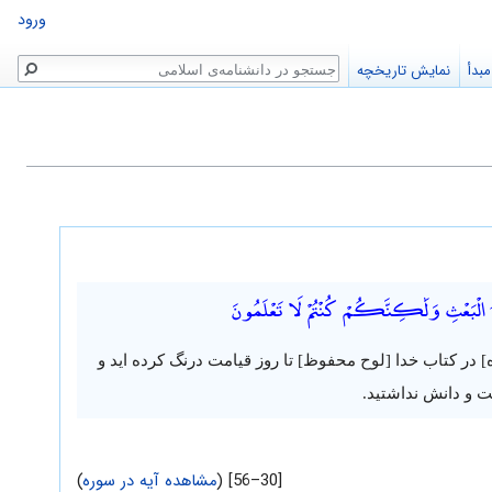
ورود
جستجو
بدأ
نمایش تاریخچه
يَوْمُ الْبَعْثِ وَلَٰكِنَّكُمْ كُنْتُمْ لَا تَعْلَمُونَ
 در کتاب خدا [لوح محفوظ] تا روز قیامت درنگ کرده اید و
 و دانش نداشتید.
[30–56] (
مشاهده آیه در سوره
)