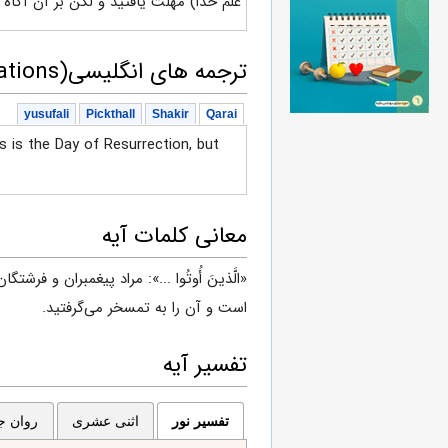
علم خدا) مهلت یافتید و لکن بر آن آگاه ن
ترجمه های انگلیسی(English translations)
yusufali
Pickthall
Shakir
Qarai
s is the Day of Resurrection, but
معانی کلمات آیه
«الَّذینَ أُوتُوا ...»: مراد پیغمبران و فرشت
است و آن را به تمسخر می‌گرفتید.
تفسیر آیه
تفسیر نور
اثنی عشری
روان جا