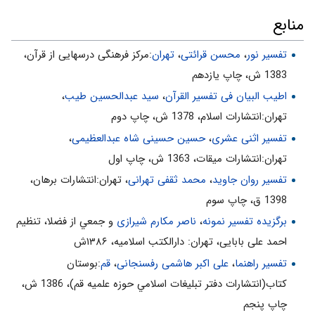
منابع
تفسیر نور
،
محسن قرائتی
،
تهران
:مركز فرهنگى درسهايى از قرآن،
1383 ش، چاپ يازدهم
اطیب البیان فی تفسیر القرآن‌
،
سید عبدالحسین طیب
،
تهران:انتشارات اسلام‌، 1378 ش‌، چاپ دوم‌
تفسیر اثنی عشری
،
حسین حسینی شاه عبدالعظیمی
،
تهران:انتشارات ميقات، 1363 ش، چاپ اول
تفسیر روان جاوید
،
محمد ثقفی تهرانی
، تهران:انتشارات برهان،
1398 ق، چاپ سوم
برگزیده تفسیر نمونه
،
ناصر مکارم شیرازی
و جمعي از فضلا، تنظیم
احمد علی بابایی، تهران: دارالکتب اسلامیه، ۱۳۸۶ش
تفسیر راهنما
،
علی اکبر هاشمی رفسنجانی
،
قم
:بوستان
كتاب(انتشارات دفتر تبليغات اسلامي حوزه علميه قم)، 1386 ش‌،
چاپ پنجم‌