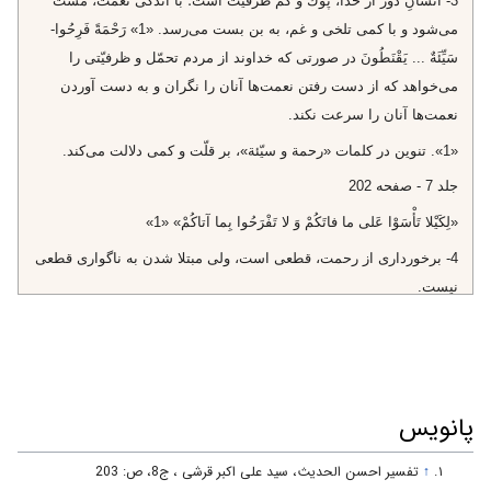
3- انسانِ دور از خدا، پوك و كم ظرفيّت است؛ با اندكى نعمت، مست
مى‌شود و با كمى تلخى و غم، به بن بست مى‌رسد. «1» رَحْمَةً فَرِحُوا-
سَيِّئَةٌ ... يَقْنَطُونَ‌ در صورتى كه خداوند از مردم تحمّل و ظرفيّتى را
مى‌خواهد كه از دست رفتن نعمت‌ها آنان را نگران و به دست آوردن
نعمت‌ها آنان را سرعت نكند.
«1». تنوين در كلمات «رحمة و سيّئة»، بر قلّت و كمى دلالت مى‌كند.
جلد 7 - صفحه 202
«لِكَيْلا تَأْسَوْا عَلى‌ ما فاتَكُمْ وَ لا تَفْرَحُوا بِما آتاكُمْ» «1»
4- برخوردارى از رحمت، قطعى است، ولى مبتلا شدن به ناگوارى قطعى
نيست.
إِذا ... إِنْ‌ ... (براى برخوردارى از رحمت، كلمه‌ى «اذا» بكاررفته كه به
معناى انجام قطعى است، ولى براى گرفتار شدن، كلمه‌ى «ان» بكار رفته
كه به معناى غير قطعى بودن است.)
پانویس
↑
تفسير احسن الحديث، سید علی اکبر قرشی ، ج‏8، ص: 203