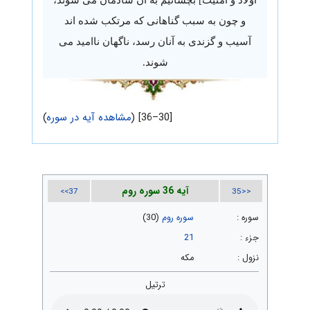
و چون به سبب گناهانی که مرتکب شده اند
آسیب و گزندی به آنان رسد، ناگهان ناامید می
شوند.
[30–36] (
مشاهده آیه در سوره
)
آیه 36 سوره روم
37>>
<<35
سوره :
سوره روم
(30)
جزء :
21
نزول :
مکه
ترتیل