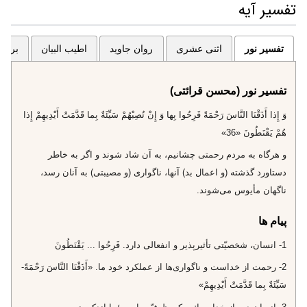
تفسیر آیه
تفسیر نور
اثنی عشری
روان جاوید
اطیب البیان
برگزی
تفسیر نور (محسن قرائتی)
وَ إِذا أَذَقْنَا النَّاسَ رَحْمَةً فَرِحُوا بِها وَ إِنْ تُصِبْهُمْ سَيِّئَةٌ بِما قَدَّمَتْ أَيْدِيهِمْ إِذا
هُمْ يَقْنَطُونَ «36»
و هرگاه به مردم رحمتى چشانيم، به آن شاد شوند و اگر به خاطر
دستاورد گذشته (و اعمال بد) آنها، ناگوارى (و مصيبتى) به آنان رسد،
ناگهان مأيوس مى‌شوند.
پیام ها
1- انسان، شخصيّتى تأثيرپذير و انفعالى دارد. فَرِحُوا ... يَقْنَطُونَ‌
2- رحمت از خداست و ناگوارى‌ها از عملكرد خود ما. «أَذَقْنَا النَّاسَ رَحْمَةً-
سَيِّئَةٌ بِما قَدَّمَتْ أَيْدِيهِمْ»