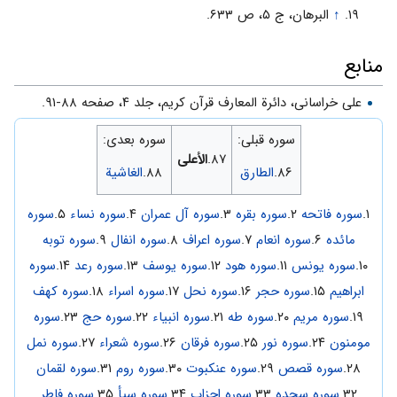
↑
البرهان، ج ۵، ص ۶۳۳.
منابع
على خراسانى، دائرة المعارف قرآن کریم، جلد ۴، صفحه ۸۸-۹۱.
سوره قبلی:
سوره بعدی:
۸۷.
الأعلى
۸۶.
الطارق
۸۸.
الغاشية
۱.
سوره فاتحه
۲.
سوره بقره
۳.
سوره آل عمران
۴.
سوره نساء
۵.
سوره
مائده
۶.
سوره انعام
۷.
سوره اعراف
۸.
سوره انفال
۹.
سوره توبه
۱۰.
سوره یونس
۱۱.
سوره هود
۱۲.
سوره یوسف
۱۳.
سوره رعد
۱۴.
سوره
ابراهیم
۱۵.
سوره حجر
۱۶.
سوره نحل
۱۷.
سوره اسراء
۱۸.
سوره کهف
۱۹.
سوره مریم
۲۰.
سوره طه
۲۱.
سوره انبیاء
۲۲.
سوره حج
۲۳.
سوره
مومنون
۲۴.
سوره نور
۲۵.
سوره فرقان
۲۶.
سوره شعراء
۲۷.
سوره نمل
۲۸.
سوره قصص
۲۹.
سوره عنکبوت
۳۰.
سوره روم
۳۱.
سوره لقمان
۳۲.
سوره سجده
۳۳.
سوره احزاب
۳۴.
سوره سبأ
۳۵.
سوره فاطر