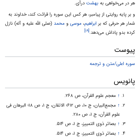
هر در مى‌خواهى به
بهشت
درآى.
و بر پایه روایتى از پیامبر، هر کس این سوره را قرائت کند، خداوند به
شمار هر حرفى که بر
ابراهیم
،
موسى
و
محمد
(صلى الله علیه و آله) نازل
[۱۹]
کرده بدو پاداش مى‌دهد.
پیوست
سوره اعلی/متن و ترجمه
پانویس
↑
معجم علوم القرآن، ص ۲۶۸.
↑
مجمع‌البیان، ج ۱۰، ص ۶۱۲؛ الاتقان، ج ۱، ص ۱۸؛ البرهان فى
علوم القرآن، ج ۱، ص ۲۸۰.
↑
بصائر ذوى التمییز، ج ۱، ص ۵۱۴.
↑
بصائر ذوى التمییز، ج ۱، ص ۵۱۴.