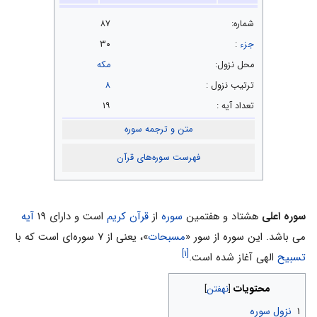
شماره:
۸۷
جزء
:
۳۰
محل نزول:
مکه
ترتيب نزول :
۸
تعداد آیه :
۱۹
متن و ترجمه سوره
فهرست سوره‌های قرآن
سوره اعلی
هشتاد و هفتمین
سوره
از
قرآن کریم
است و دارای ۱۹
آیه
می باشد. این سوره از سور «
مسبحات
»، یعنى از ۷ سوره‌اى است که با
[۱]
تسبیح
الهى آغاز شده است.
محتویات
۱
نزول سوره