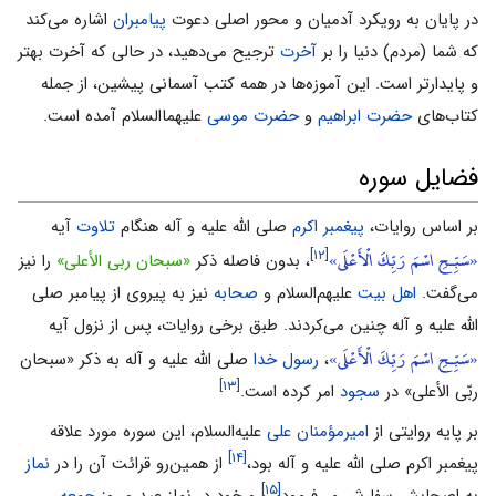
در پایان به رویکرد آدمیان و محور اصلى دعوت
پیامبران
اشاره مى‌کند
که شما (مردم) دنیا را بر
آخرت
ترجیح مى‌دهید، در حالى‌ که آخرت بهتر
و پایدارتر است. این آموزه‌ها در همه کتب آسمانى پیشین، از جمله
کتاب‌هاى
حضرت ابراهیم
و
حضرت موسى
علیهماالسلام آمده است.
فضایل سوره
بر اساس روایات،
پیغمبر اکرم
صلى الله علیه و آله هنگام
تلاوت
آیه
«سَبِّـحِ اسْمَ رَبِّكَ الْأَعْلَى»
[۱۲]
، بدون فاصله ذکر
«سبحان ربى الأعلى»
را نیز
مى‌گفت.
اهل بیت
علیهم‌السلام و
صحابه
نیز به پیروى از پیامبر صلى
الله علیه و آله چنین مى‌کردند. طبق برخى روایات، پس از نزول آیه
«سَبِّـحِ اسْمَ رَبِّكَ الْأَعْلَى»
،
رسول خدا
صلى الله علیه و آله به ذکر «سبحان
[۱۳]
ربّى الأعلى» در
سجود
امر کرده است.
بر پایه روایتى از
امیرمؤمنان على
علیه‌السلام، این سوره مورد علاقه
[۱۴]
پیغمبر اکرم صلى الله علیه و آله بود،
از همین‌رو قرائت آن را در
نماز
[۱۵]