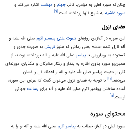
چنان‌که سوره اعلى به مؤمن، کافر،
جهنم
و
بهشت
اشاره مى‌کند و
[۹]
سوره غاشیه
به شرح آنها پرداخته است.
فضاى نزول
این سوره در آغازین روزهاى
دعوت علنى پیغمبر اکرم
صلى الله علیه و
آله نازل شده است؛ یعنى زمانى که هنوز
قریش
به صورت جدى و
گسترده به رویارویى با
پیامبر
صلى الله علیه و آله نپرداخته بودند، از
همین‌رو سوره بدون اشاره به پندار و رفتار مشرکان و مکذبان، دورنماى
کلى از دعوت پیامبر صلى الله علیه و آله و اهداف آن را نشان
[۱۰]
مى‌دهد.
با توجه به فضاى نزول مى‌توان گفت که غرض این سوره،
آماده ساختن پیغمبر اکرم صلى الله علیه و آله براى
رسالت
جهانى
[۱۱]
اوست.
محتواى سوره
سوره اعلى در آغاز، خطاب به
پیامبر اکرم
صلى الله علیه و آله او را به