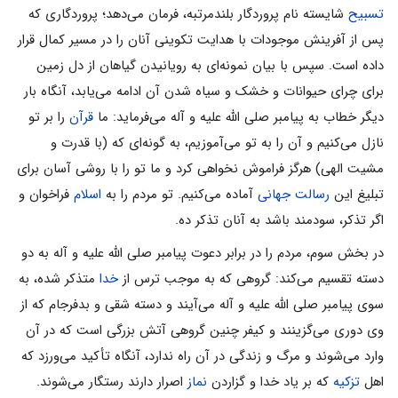
تسبیح
شایسته نام پروردگار بلندمرتبه، فرمان مى‌دهد؛ پروردگارى که
پس از آفرینش موجودات با هدایت تکوینى آنان را در مسیر کمال قرار
داده است. سپس با بیان نمونه‌اى به رویانیدن گیاهان از دل زمین
براى چراى حیوانات و خشک و سیاه شدن آن ادامه مى‌یابد، آنگاه بار
دیگر خطاب به پیامبر صلى الله علیه و آله مى‌فرماید: ما
قرآن
را بر تو
نازل مى‌کنیم و آن را به تو مى‌آموزیم، به ‌گونه‌اى که (با قدرت و
مشیت الهى) هرگز فراموش نخواهى کرد و ما تو را با روشى آسان براى
تبلیغ این
رسالت جهانى
آماده مى‌کنیم. تو مردم را به
اسلام
فراخوان و
اگر تذکر، سودمند باشد به آنان تذکر ده.
در بخش سوم، مردم را در برابر دعوت پیامبر صلى الله علیه و آله به دو
دسته تقسیم مى‌کند: گروهى که به موجب ترس از
خدا
متذکر شده، به
سوى پیامبر صلى الله علیه و آله مى‌آیند و دسته شقى و بدفرجام که از
وى دورى مى‌گزینند و کیفر چنین گروهى آتش بزرگى است که در آن
وارد مى‌شوند و مرگ و زندگى در آن راه ندارد، آنگاه تأکید مى‌ورزد که
اهل
تزکیه
که بر یاد خدا و گزاردن
نماز
اصرار دارند رستگار مى‌شوند.