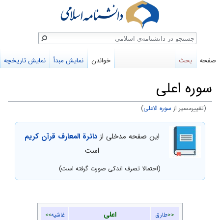
ستجو
صفحه
بحث
خواندن
نمایش مبدأ
نمایش تاریخچه
سوره اعلی
(تغییرمسیر از
سوره الاعلى
)
پرش
پرش
این صفحه مدخلی از
دائرة المعارف قرآن کریم
به
به
است
ناوبری
جستجو
(احتمالا تصرف اندکی صورت گرفته است)
اعلی
<<
طارق
غاشیه
>>