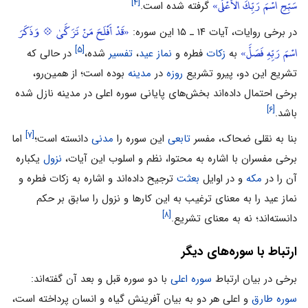
سَبِّحِ اسْمَ رَبِّكَ الْأَعْلَى»
[۴]
گرفته شده است.
«قَدْ أَفْلَحَ مَنْ تَزَكَّىٰ 💠 وَذَكَرَ
در برخى روایات، آیات ۱۴ ـ ۱۵ این سوره:
اسْمَ رَبِّهِ فَصَلَّ»
[۵]
به
زکات
فطره و
نماز عید
،
تفسیر
شده،
در حالى‌ که
تشریع این دو، پیرو تشریع
روزه
در
مدینه
بوده است؛ از همین‌رو،
برخى احتمال داده‌اند بخش‌هاى پایانى سوره اعلی در مدینه نازل شده
[۶]
باشد.
[۷]
بنا به نقلى ضحاک، مفسر
تابعى
این سوره را
مدنى
دانسته است؛
اما
برخى مفسران با اشاره به محتوا، نظم و اسلوب این آیات،
نزول
یکباره
آن را در
مکه
و در اوایل
بعثت
ترجیح داده‌اند و اشاره به زکات فطره و
نماز عید را به معناى ترغیب به این کارها و نزول را سابق بر حکم
[۸]
دانسته‌اند؛ نه به معناى تشریع.
ارتباط با سوره‌های دیگر
برخى در بیان ارتباط
سوره اعلى
با دو سوره قبل و بعد آن گفته‌اند:
سوره طارق
و اعلى هر دو به بیان آفرینش گیاه و انسان پرداخته است،