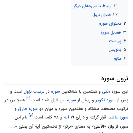
۱.۱
ارتباط با سوره‌های دیگر
۱.۲
فضاى نزول
۲
محتواى سوره
۳
فضایل سوره
۴
پیوست
۵
پانویس
۶
منابع
نزول سوره
این سوره
مکى
و هفتمین یا هشتمین
سوره
در
ترتیب نزول
است و
[۲]
پس از
سوره تکویر
و پیش از
سوره لیل
نازل شده است.
همچنین در
ترتیب مصحف، هشتاد و هفتمین سوره و میان دو
سوره طارق
و
[۳]
سوره غاشیه
قرار گرفته و داراى ۱۹
آیه
و ۷۸ کلمه است.
نام این
«...
سوره از واژه «الاَعلى» به معناى «برتر» از نخستین آیه آن یعنی