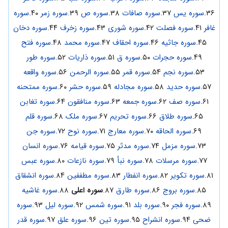
۳۶.
سوره یس
۳۷.
سوره صافات
۳۸.
سوره ص
۳۹.
سوره زمر
۴۰.
سوره
غافر
۴۱.
سوره فصلت
۴۲.
سوره شوری
۴۳.
سوره زخرف
۴۴.
سوره دخان
۴۵.
سوره جاثیه
۴۶.
سوره احقاف
۴۷.
سوره محمد
۴۸.
سوره فتح
۴۹.
سوره حجرات
۵۰.
سوره ق
۵۱.
سوره ذاریات
۵۲.
سوره طور
۵۳.
سوره نجم
۵۴.
سوره قمر
۵۵.
سوره الرحمن
۵۶.
سوره واقعه
۵۷.
سوره حدید
۵۸.
سوره مجادله
۵۹.
سوره حشر
۶۰.
سوره ممتحنه
۶۱.
سوره صف
۶۲.
سوره جمعه
۶۳.
سوره منافقون
۶۴.
سوره تغابن
۶۵.
سوره طلاق
۶۶.
سوره تحریم
۶۷.
سوره ملک
۶۸.
سوره قلم
۶۹.
سوره الحاقه
۷۰.
سوره معارج
۷۱.
سوره نوح
۷۲.
سوره جن
۷۳.
سوره مزمل
۷۴.
سوره مدثر
۷۵.
سوره قیامه
۷۶.
سوره انسان
۷۷.
سوره مرسلات
۷۸.
سوره نبأ
۷۹.
سوره نازعات
۸۰.
سوره عبس
۸۱.
سوره تکویر
۸۲.
سوره انفطار
۸۳.
سوره مطففین
۸۴.
سوره انشقاق
۸۵.
سوره بروج
۸۶.
سوره طارق
۸۷.
سوره اعلی
۸۸.
سوره غاشیه
۸۹.
سوره فجر
۹۰.
سوره بلد
۹۱.
سوره شمس
۹۲.
سوره لیل
۹۳.
سوره
ضحی
۹۴.
سوره انشراح
۹۵.
سوره تین
۹۶.
سوره علق
۹۷.
سوره قدر