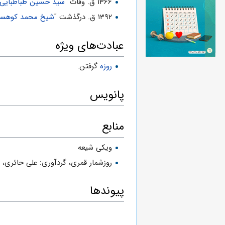
۱۳۶۶ ق. وفات "
سید حسین طباطبایی
۱۳۹۲ ق. درگذشت "
شیخ محمد کوهست
عبادت‌های ویژه
روزه
گرفتن.
پانویس
منابع
ویکی شیعه
روزشمار قمرى، گردآورى: على حائرى،
س
پیوندها