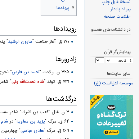
نسخهٔ قابل چاپ
۷
پیوندها
پیوند پایدار
اطلاعات صفحه
رویدادها
در دانشنامه‌های همسو
۱۷۰ ق. آغاز خلافت "
هارون الرشید
" پن
پیمایش‌گر قرآن
زادروزها
۳۲۵ ق. ولادت "
احمد بن‏ فارس
" نحوى
سایر سایت‌ها
۷۳۱ ق. تولد "
شاه نعمت‌الله ولی
" شاعر
موسسه اهل‌البیت (ع)
درگذشت‌ها
۳ ق. قتل "کعب بن اشرف" شاعر مفسد
۶۴ ق. مرگ "
یزید بن معاویه
" در
شام
۱۶۹ ق. مرگ "
هادى عباسى
" چهارمین 