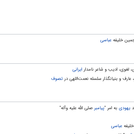
جمین خلیفه
عباسی
، لغوى، ادیب و شاعر نامدار
ایرانی
، عارف و بنیانگذار سلسله نعمت‌اللهی در
تصوف
یهودی
به امر "
پیامبر
صلی الله علیه وآله"
خلیفه
عباسی