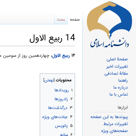
صفحه
بحث
14 ربیع الاول
پرش
پرش
۱۴
ربیع الاول
،
چهاردهمین روز از سومین م
صفحهٔ اصلی
به
به
تغییرات اخیر
ناوبری
جستجو
مقالهٔ تصادفی
محتویات
راهنما
درباره ما
۱
رویدادها
تماس با ما
۲
زادروزها
ابزارها
۳
درگذشت‌ها
پیوندها به این صفحه
۴
عبادت‌های ویژه
تغییرات مرتبط
۵
پانویس
صفحه‌های ویژه
۶
منابع