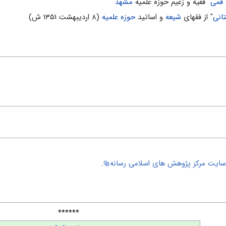
 قمی
" فقیه و زعیم حوزه علمیه
مشهد
انی
" از فقهای
شیعه
و اساتید
حوزه علمیه
(۸ اردیبهشت ۱۳۵۱ ش)
ایت مركز پژوهش هاى اسلامى رسانه
.
******