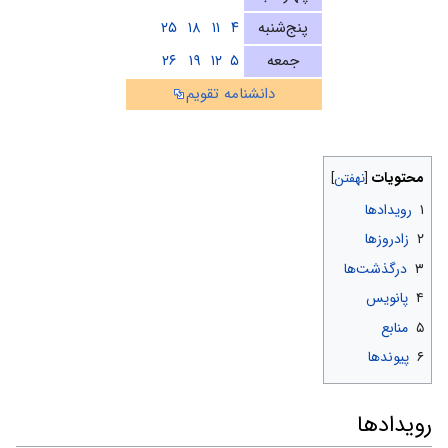
پنج‌شنبه
۴
۱۱
۱۸
۲۵
جمعه
۵
۱۲
۱۹
۲۶
دانشنامه تقویم
محتویات
۱
رویدادها
۲
زادروزها
۳
درگذشت‌ها
۴
پانویس
۵
منابع
۶
پیوندها
رویدادها