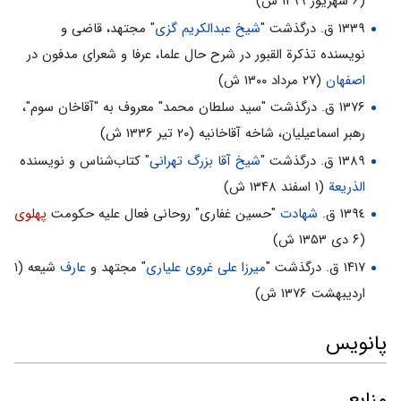
(۶ شهریور ١۲۹۹ ش)
۱۳۳۹ ق. درگذشت "
شیخ عبدالکریم گزی
" مجتهد، قاضی و
نویسنده تذکرة القبور در شرح حال علما، عرفا و شعرای مدفون در
اصفهان
(۲۷ مرداد ۱۳۰۰ ش)
۱۳۷۶ ق. درگذشت "سید سلطان محمد" معروف به "آقاخان سوم"،
رهبر اسماعیلیان، شاخه آقاخانیه (۲۰ تیر ۱۳۳۶ ش)
۱۳۸۹ ق. درگذشت "
شیخ آقا بزرگ تهرانی
" کتاب‌شناس و نویسنده
الذریعة
(۱ اسفند ۱۳۴۸ ش)
١٣٩٤ ق.
شهادت
"حسین غفاری" روحانی فعال علیه حکومت
پهلوی
(۶ دی ۱۳۵۳ ش)
۱۴۱۷ ق. درگذشت "
میرزا علی غروی علیاری
" مجتهد و
عارف
شیعه (۱
اردیبهشت ۱۳۷۶ ش)
پانویس
منابع