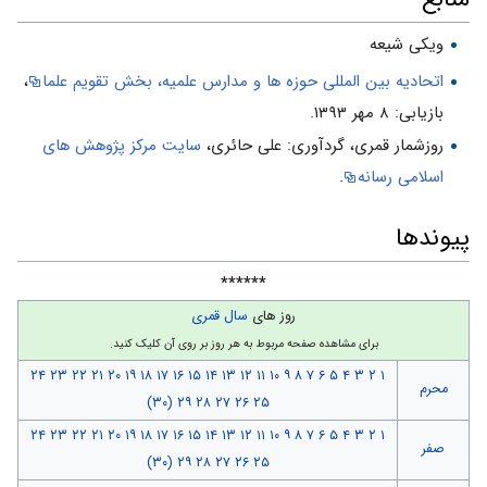
ویکی شیعه
اتحادیه بین المللی حوزه ها و مدارس علمیه، بخش تقویم علما
،
بازیابی: ۸ مهر ۱۳۹۳.
روزشمار قمرى، گردآورى: على حائرى،
سایت مركز پژوهش هاى
اسلامى رسانه
.
پیوندها
******
روز های
سال قمری
برای مشاهده صفحه مربوط به هر روز بر روی آن کلیک کنید.
۲۴
۲۳
۲۲
۲۱
۲۰
۱۹
۱۸
۱۷
۱۶
۱۵
۱۴
۱۳
۱۲
۱۱
۱۰
۹
۸
۷
۶
۵
۴
۳
۲
۱
محرم
(۳۰)
۲۹
۲۸
۲۷
۲۶
۲۵
۲۴
۲۳
۲۲
۲۱
۲۰
۱۹
۱۸
۱۷
۱۶
۱۵
۱۴
۱۳
۱۲
۱۱
۱۰
۹
۸
۷
۶
۵
۴
۳
۲
۱
صفر
(۳۰)
۲۹
۲۸
۲۷
۲۶
۲۵