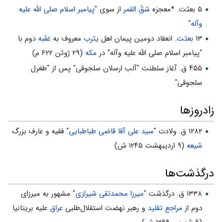
۵ بعثت. *معجزه
شقّ القمر
از سوی "
پیامبر اسلام صلی الله علیه
وآله
"
۱۳
بعثت
. انعقاد دومین پیمان اهل
یثرب
معروف به
عَقَبه
‏دوم با
"پیامبر اسلام صلی الله علیه وآله" در
مکه
(۲۹ ژوئن ۶۲۲ م)
۴۵۵ ق. آغاز سلطنت "آلب ارسلان سلجوقی" پس از "طغرل
سلجوقی"
زادروزها
۱۲۸۲ ق. ولادت "
سید علی آقا قاضی طباطبایی
" فقیه و عارف بزرگ
شیعه
(۹ اردیبهشت ۱۲۴۵ ش)
درگذشت‌ها
۱۳۳۸ ق. درگذشت "
میرزا محمدتقی شیرازی
" مشهور به میرزای
دوم از
مراجع تقلید
و رهبر نهضت استقلال‌طلبی
عراق
علیه بریتانیا