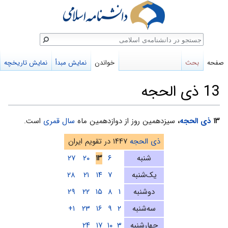
ستجو
صفحه
بحث
خواندن
نمایش مبدأ
نمایش تاریخچه
13 ذی الحجه
پرش
پرش
۱۳
ذی الحجه
،
سیزدهمین روز از دوازدهمین ماه
سال قمری
است.
به
به
ذی الحجه
۱۴۴۷ در تقویم ایران
ناوبری
جستجو
شنبه
۶
۱۳
۲۰
۲۷
یک‌شنبه
۷
۱۴
۲۱
۲۸
دوشنبه
۱
۸
۱۵
۲۲
۲۹
سه‌شنبه
۲
۹
۱۶
۲۳
۱+
چهارشنبه
۳
۱۰
۱۷
۲۴