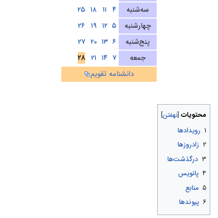
سه‌شنبه
۴
۱۱
۱۸
۲۵
چهارشنبه
۵
۱۲
۱۹
۲۶
پنج‌شنبه
۶
۱۳
۲۰
۲۷
جمعه
۷
۱۴
۲۱
۲۸
دانشنامه تقویم
محتویات
۱
رویدادها
۲
زادروزها
۳
درگذشت‌ها
۴
پانویس
۵
منابع
۶
پیوندها