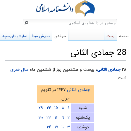
ستجو
صفحه
بحث
خواندن
نمایش مبدأ
نمایش تاریخچه
28 جمادی الثانی
پرش
پرش
۲۸
جمادی الثانی
،
بیست و هشتمین روز از ششمین ماه
سال قمری
به
به
است.
ناوبری
جستجو
جمادی الثانی
۱۴۴۷ در تقویم
ایران
شنبه
۱
۸
۱۵
۲۲
۲۹
یک‌شنبه
۲
۹
۱۶
۲۳
۳۰
دوشنبه
۳
۱۰
۱۷
۲۴