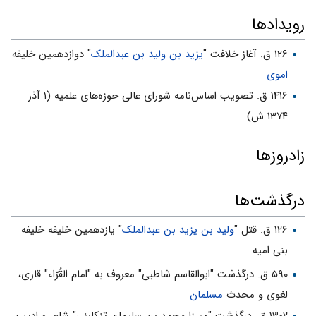
رویدادها
۱۲۶ ق. آغاز خلافت "
یزید بن ولید بن عبدالملک
" دوازدهمین خلیفه
اموی
۱۴۱۶ ق. تصویب اساس‌نامه شورای عالی حوزه‌های علمیه (۱ آذر
۱۳۷۴ ش)
زادروزها
درگذشت‌ها
۱۲۶ ق. قتل "
ولید بن یزید بن عبدالملک
" یازدهمین خلیفه خلیفه
بنی امیه
۵۹۰ ق. درگذشت "ابوالقاسم شاطبی" معروف به "امام القُرّاء" قاری،
لغوی و محدث
مسلمان