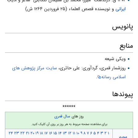
۱۳۰۲ ق. درگذشت "میرزا محمد بن سلیمان تنکابنی" شاعر و ادیب
ایرانی
و نویسنده قصص العلماء (۲۵ فروردین ۱۲۶۴ ش)
پانویس
منابع
ویکی شیعه
روزشمار قمرى، گردآورى: على حائرى،
سایت مركز پژوهش هاى
اسلامى رسانه
.
پیوندها
******
روز های
سال قمری
برای مشاهده صفحه مربوط به هر روز بر روی آن کلیک کنید.
۲۴
۲۳
۲۲
۲۱
۲۰
۱۹
۱۸
۱۷
۱۶
۱۵
۱۴
۱۳
۱۲
۱۱
۱۰
۹
۸
۷
۶
۵
۴
۳
۲
۱
محرم